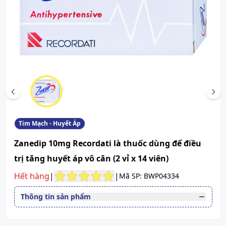
Scroll left
Scr
Tim Mạch - Huyết Áp
Zanedip 10mg Recordati là thuốc dùng để điều
trị tăng huyết áp vô căn (2 vỉ x 14 viên)
Hết hàng
|
|
Mã SP: BWP04334
Thông tin sản phẩm
Thuốc cần kê toa
Có