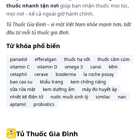
thuốc nhanh tận nơi
giúp bạn nhận thuốc mọi lúc,
Hấp thu
mọi nơi – kể cả ngoài giờ hành chính.
Với liều uống 10 - 20 mg, Zanedip được hấp thu
Tủ Thuốc Gia Đình – vì một Việt Nam khỏe mạnh hơn, bắt
hoàn toàn và đạt nồng độ đỉnh tương ứng trong
đầu từ mỗi tủ thuốc gia đình.
huyết tương là 3,3 ± 2,09 ng/ml và 7,66 ± 5,9 ng/ml,
sau 1,5 - 3 giờ.
Từ khóa phổ biến
Hai chất đối hình của lercanidipin cho thấy có hàm
panadol
efferalgan
thuốc hạ sốt
thuốc cảm cúm
lượng tương đương trong huyết tương: Thời gian
vitamin C
vitamin D
omega 3
canxi
kẽm
đạt nồng độ đỉnh trong huyết tương là như nhau,
cetaphil
cerave
bioderma
la roche posay
nồng độ đỉnh trong huyết tương và AUC, tính trung
bao cao su
khẩu trang
kem chống nắng
bình, cao hơn 1,2 lần đối với chất đối hình (S),
sữa rửa mặt
kem dưỡng ẩm
máy đo huyết áp
nhưng thời gian bán thải của cả 2 chất này cơ bản là
nhiệt kế điện tử
nước muối sinh lý
similac
nan
như nhau. Không thấy có sự chuyển đổi qua lại giữa
aptamil
probiotics
2 chất này trong cơ thể. Do sự chuyển hóa lần đầu
cao nên sinh khả dụng tuyệt đối của Zanedip uống
khoảng 10% ở bệnh nhân khi ăn no, tỷ lệ này giảm
1/3 ở người tình nguyện khỏe mạnh uống lúc bụng
Tủ Thuốc Gia Đình
đói. Sinh khả dụng sau khi uống lercanidipin sẽ