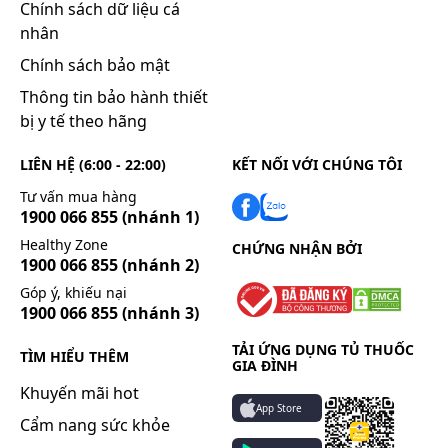
Chính sách dữ liệu cá
và 40 lần cao hơn nồng độ đỉnh trong huyết tương
nhân
với liều 20 mg. Hơn nữa, nghiên cứu về tương tác
trên người cho thấy lercanidipin không làm thay đổi
Chính sách bảo mật
hàm lượng trong huyết tương của midazolam hoặc
Thông tin bảo hành thiết
của metoprolol. Vì vậy, với liều điều trị, Zanedip
bị y tế theo hãng
không có tác dụng ức chế sự chuyển hoá sinh học
của các thuốc bị chuyển hóa bởi CYP3A4 và
LIÊN HỆ (6:00 - 22:00)
KẾT NỐI VỚI CHÚNG TÔI
CYP2D6.
Tư vấn mua hàng
Thải trừ
1900 066 855
(nhánh 1)
Thuốc được đào thải chủ yếu nhờ chuyển hóa sinh
Healthy Zone
CHỨNG NHẬN BỞI
1900 066 855
(nhánh 2)
học. Thời gian bán hủy trung bình là 8 - 10 giờ,
nhưng tác dụng điều trị kéo dài 24 giờ, do tính gắn
Góp ý, khiếu nại
1900 066 855
(nhánh 3)
kết mạnh với màng lipid. Không thấy có tích luỹ
thuốc khi lặp lại liều dùng nhiều lần. Khi uống
TẢI ỨNG DỤNG TỦ THUỐC
TÌM HIỂU THÊM
Zanedip, hàm lượng lercanidipin trong huyết tương
GIA ĐÌNH
không tỷ lệ thuận thẳng với liều lượng (động học
Khuyến mãi hot
không tuyến tính). Sau khi uống 10, 20 hoặc 40 mg,
App Store
Cẩm nang sức khỏe
nồng độ đỉnh trong huyết tương theo tỷ lệ 1: 3: 8 và