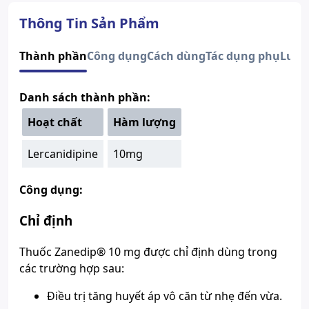
Dạng bào chế
Viên nén bao phim
Quy cách
Hộp 2 Vỉ x 14 Viên
Thông Tin Sản Phẩm
Thành phần
Lercanidipine
Recordati Industria Chemica e
Thành phần
Công dụng
Cách dùng
Tác dụng phụ
Lưu 
Nhà sản xuất
Farmaceutica S.p.A.
Nước sản xuất
Ý
Danh sách thành phần:
Xuất xứ thương
Ý
hiệu
Hoạt chất
Hàm lượng
Số đăng ký
Sao chép
VN-19798-15
Hướng dẫn tra cứu số đăng ký thuốc được cấp phép
Lercanidipine
10mg
Công dụng:
Chỉ định
Thuốc Zanedip® 10 mg được chỉ định dùng trong
các trường hợp sau:
Ðiều trị tăng huyết áp vô căn từ nhẹ đến vừa.