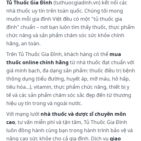
Tủ Thuốc Gia Đình
(tuthuocgiadinh.vn) kết nối các
tăng huyết áp.
nhà thuốc uy tín trên toàn quốc. Chúng tôi mong
Tương tự các 1, 4 - dihydropyridin bất đối xứng
muốn mỗi gia đình Việt đều có một "tủ thuốc gia
khác, tác dụng hạ áp của lercanidipin chủ yếu là do
đình" chuẩn – nơi bạn luôn tìm thấy thuốc, thực phẩm
chất đối hình (S). Ngoài các nghiên cứu lâm sàng
được tiến hành để hỗ trợ cho các chỉ định điều trị,
chức năng và sản phẩm chăm sóc sức khỏe chính
một nghiên cứu nhỏ khác, không kiểm soát nhưng
hãng, an toàn.
chọn ngẫu nhiên trên bệnh nhân có tăng huyết áp
Trên Tủ Thuốc Gia Đình, khách hàng có thể
mua
nghiêm trọng (huyết áp tâm trương trung bình
thuốc online chính hãng
từ nhà thuốc đạt chuẩn với
114,5 ± 3,7 mmHg) cho thấy huyết áp trở về bình
giá minh bạch, đa dạng sản phẩm: thuốc điều trị bệnh
thường ở 40% trong 25 bệnh nhân với liều 20 mg
thông dụng (tiểu đường, huyết áp, mỡ máu, hô hấp,
mỗi ngày 1 lần và ở 56% trong 25 bệnh nhân với liều
tiêu hóa...), vitamin, thực phẩm chức năng, thiết bị y
10 mg mỗi ngày 2 lần. Trong một nghiên cứu mù
tế và các sản phẩm chăm sóc sắc đẹp đến từ thương
đôi, ngẫu nhiên, có kiểm soát, so với giả dược ở
bệnh nhân tăng huyết áp tâm thu đơn độc, Zanedip
hiệu uy tín trong và ngoài nước.
có hiệu quả làm giảm huyết áp tâm thu, từ số liệu
Với mạng lưới
nhà thuốc và dược sĩ chuyên môn
trung bình ban đầu là 172,6 ± 5,6 mmHg xuống
cao
, tư vấn miễn phí và tận tâm, Tủ Thuốc Gia Đình
140,2 ± 8,7 mmHg.
luôn đồng hành cùng bạn trong hành trình bảo vệ và
nâng cao sức khỏe cho cả gia đình. Dịch vụ
giao
Dược động học