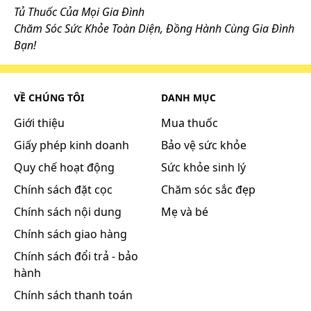
tăng lên 4 lần khi uống Zanedip 2 giờ sau một bữa
Tủ Thuốc Của Mọi Gia Đình
ăn giàu chất béo. Vậy cần uống Zanedip trước bữa
Chăm Sóc Sức Khỏe Toàn Diện, Đồng Hành Cùng Gia Đình
ăn.
Bạn!
Phân bố
Lercanidipin phân bố nhanh và mạnh từ huyết
tương vào các mô và cơ quan. Tỷ lệ lercanidipin gắn
VỀ CHÚNG TÔI
DANH MỤC
kết với protein huyết thanh lớn hơn 98%. Vì hàm
Giới thiệu
Mua thuốc
lượng protein trong huyết tương giảm đi ở bệnh
Giấy phép kinh doanh
Bảo vệ sức khỏe
nhân rối loạn chức năng gan/thận nặng, nên dạng
tự do (không gắn kết) của thuốc có thể tăng lên.
Quy chế hoạt động
Sức khỏe sinh lý
Chuyển hóa
Chính sách đặt cọc
Chăm sóc sắc đẹp
Zanedip bị chuyển hóa mạnh bởi CYP3A4 và không
Chính sách nội dung
Mẹ và bé
tìm thấy lercanidipin trong nước tiểu hoặc phân.
Chính sách giao hàng
Zanedip bị chuyển đổi chủ yếu thành các chất
chuyển hóa bất hoạt và khoảng 50% liều dùng bị
Chính sách đổi trả - bảo
thải ra nước tiểu. Thí nghiệm in vitro với microsom
hành
gan người cho thấy lercanidipin có tác dụng ức chế
Chính sách thanh toán
một phần CYP3A4 và CYP2D6, với nồng độ gấp 160