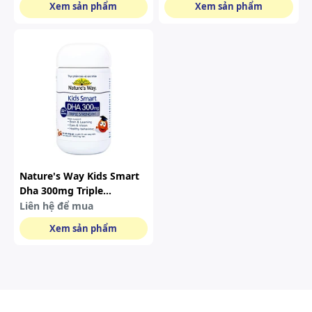
Xem sản phẩm
Xem sản phẩm
Viên)
Nature's Way Kids Smart
Dha 300mg Triple
Strength Hỗ Trợ Sức Khỏe
Liên hệ để mua
Não Bộ ( Hộp 50 Viên)
Xem sản phẩm