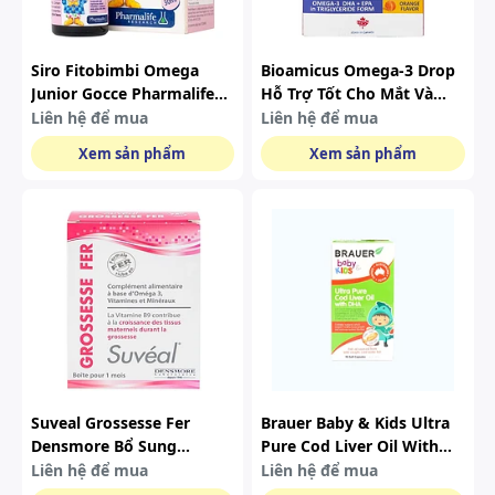
Siro Fitobimbi Omega
Bioamicus Omega-3 Drop
Junior Gocce Pharmalife
Hỗ Trợ Tốt Cho Mắt Và
Bổ Sung Acid Béo Không
Não (lọ 30ml)
Liên hệ để mua
Liên hệ để mua
No Omega-3, Omega-6
Xem sản phẩm
Xem sản phẩm
(30ml)
Suveal Grossesse Fer
Brauer Baby & Kids Ultra
Densmore Bổ Sung
Pure Cod Liver Oil With
Omega 3, Dha, Vitamin,
Dha Cho Trẻ Từ 1 Tuổi
Liên hệ để mua
Liên hệ để mua
Khoáng Chất (hộp 30
(hộp 90 Viên)