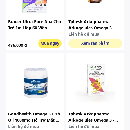
Brauer Ultra Pure Dha Cho
Tpbvsk Arkopharma
Trẻ Em Hộp 60 Viên
Arkogelules Omega 3 -
Viên Uống Omega 3 Hỗ
Liên hệ để mua
Trợ Tăng Cường Sức Khỏe
Mua ngay
Xem sản phẩm
486.000 ₫
Tim Mạch (hộp 60 Viên)
Goodhealth Omega 3 Fish
Tpbvsk Arkopharma
Oil 1000mg Hỗ Trợ Mắt Và
Arkogelules Omega 3 -
Tim Mạch (hộp 150 Viên)
Viên Uống Omega 3 Hỗ
Liên hệ để mua
Liên hệ để mua