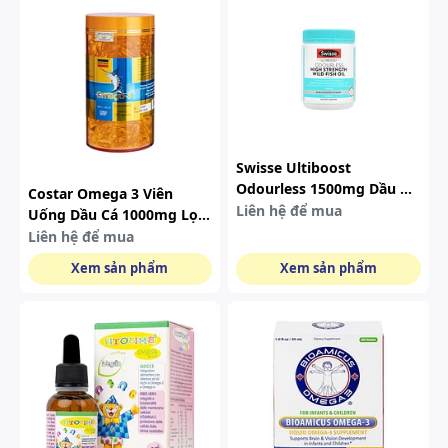
Swisse Ultiboost
Odourless 1500mg Dầu Cá
Costar Omega 3 Viên
Giúp Tim, Não, Mắt Khỏe
Liên hệ để mua
Uống Dầu Cá 1000mg Lọ
Mạnh (lọ 200 Viên)
365 Viên
Liên hệ để mua
Xem sản phẩm
Xem sản phẩm