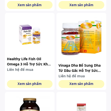
Trợ Tăng Cường Sức Khỏe
Xem sản phẩm
Xem sản phẩm
Tim Mạch (hộp 180 Viên)
Healthy Life Fish Oil
Omega 3 Hỗ Trợ Sức Khỏe
Vinaga Dha Bổ Sung Dha
Tim Mạch 100 Viên
Liên hệ để mua
Từ Dầu Gấc Hỗ Trợ Sức
Khỏe Não 100 Viên
Liên hệ để mua
Xem sản phẩm
Xem sản phẩm