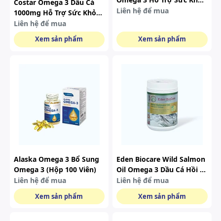
Costar Omega 3 Dầu Cá
Tim Mạch, Bổ Mắt (hộp
Liên hệ để mua
1000mg Hỗ Trợ Sức Khỏe
100 Viên)
Tim Mạch 100 Viên
Liên hệ để mua
Xem sản phẩm
Xem sản phẩm
Alaska Omega 3 Bổ Sung
Eden Biocare Wild Salmon
Omega 3 (hộp 100 Viên)
Oil Omega 3 Dầu Cá Hồi Vi
Chanh 1000mg 180 Viên
Liên hệ để mua
Liên hệ để mua
Xem sản phẩm
Xem sản phẩm