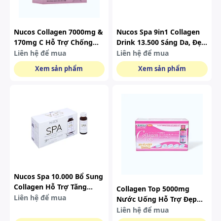
Nucos Collagen 7000mg &
Nucos Spa 9in1 Collagen
170mg C Hỗ Trợ Chống
Drink 13.500 Sáng Da, Đẹp
Lão Hóa, Đẹp Da (hộp 10
Da Hộp 10 Chai
Liên hệ để mua
Liên hệ để mua
Chai X 30ml)
Xem sản phẩm
Xem sản phẩm
Nucos Spa 10.000 Bổ Sung
Collagen Hỗ Trợ Tăng
Collagen Top 5000mg
Cường Khả Năng Chống
Liên hệ để mua
Nước Uống Hỗ Trợ Đẹp
Oxy Hóa, Tăng Đàn Hồi Da
Da (hộp 10 Chai)
Liên hệ để mua
(10 Chai)