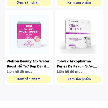
Xem sản phẩm
Xem sản phẩm
Welson Beauty 10x Water
Tpbvsk Arkopharma
Boost Hỗ Trợ Đẹp Da (hộp
Perles De Peau - Nước
6 Chai )
Uống Collagen Hỗ Trợ
Liên hệ để mua
Liên hệ để mua
Dưỡng Ẩm Da, Làm Đẹp
Xem sản phẩm
Xem sản phẩm
Da (hộp 10 Ống)