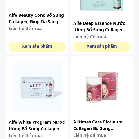
Alfe Beauty Conc Bổ Sung
Collagen, Giúp Da Sáng
Alfe Deep Essence Nước
Đẹp Mịn Màng Hộp 10
Liên hệ để mua
Uống Bổ Sung Collagen
Chai X 50ml
Hỗ Trợ Làm Đẹp Da (10
Liên hệ để mua
Chai X 50ml)
Xem sản phẩm
Xem sản phẩm
Alltimes Care Platinum
Alfe White Program Nước
Collagen Bổ Sung
Uống Bổ Sung Collagen
Collagen Giúp Đẹp Da (60
1000mg Hỗ Trợ Giảm Nám
Liên hệ để mua
Liên hệ để mua