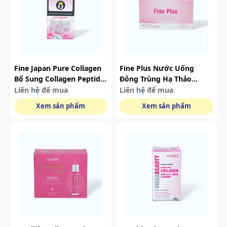
Fine Japan Pure Collagen
Fine Plus Nước Uống
Bổ Sung Collagen Peptide
Đông Trùng Hạ Thảo
Hộp 375 Viên
Collagen 5000mg Giúp
Liên hệ để mua
Liên hệ để mua
Ngăn Ngừa Lão (hộp 10
Xem sản phẩm
Xem sản phẩm
Chai)