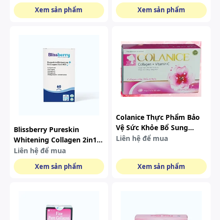
Viên/hộp)
Sạm Da ( Hộp 10 Chai)
Xem sản phẩm
Xem sản phẩm
Colanice Thực Phẩm Bảo
Vệ Sức Khỏe Bổ Sung
Blissberry Pureskin
Collagen (hop 30vien)
Liên hệ để mua
Whitening Collagen 2in1
Hỗ Trợ Làm Đẹp Da (hộp
Liên hệ để mua
60 Viên)
Xem sản phẩm
Xem sản phẩm