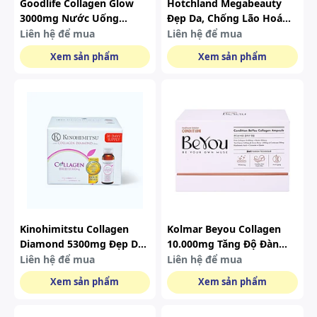
Goodlife Collagen Glow
Hotchland Megabeauty
3000mg Nước Uống
Đẹp Da, Chống Lão Hoá
Collagen ( Hộp 10 Chai )
Hộp 90 Viên
Liên hệ để mua
Liên hệ để mua
Xem sản phẩm
Xem sản phẩm
Kinohimitstu Collagen
Kolmar Beyou Collagen
Diamond 5300mg Đẹp Da
10.000mg Tăng Độ Đàn
Hộp 16 Chai X 50ml/chai
Hồi Và Chống Lão Hoá Da
Liên hệ để mua
Liên hệ để mua
Hộp 10 Chai
Xem sản phẩm
Xem sản phẩm