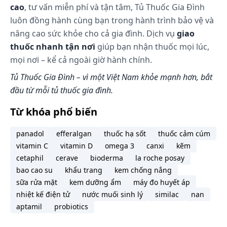
cao
, tư vấn miễn phí và tận tâm, Tủ Thuốc Gia Đình
luôn đồng hành cùng bạn trong hành trình bảo vệ và
nâng cao sức khỏe cho cả gia đình. Dịch vụ
giao
thuốc nhanh tận nơi
giúp bạn nhận thuốc mọi lúc,
mọi nơi – kể cả ngoài giờ hành chính.
Tủ Thuốc Gia Đình – vì một Việt Nam khỏe mạnh hơn, bắt
đầu từ mỗi tủ thuốc gia đình.
Từ khóa phổ biến
panadol
efferalgan
thuốc hạ sốt
thuốc cảm cúm
vitamin C
vitamin D
omega 3
canxi
kẽm
cetaphil
cerave
bioderma
la roche posay
bao cao su
khẩu trang
kem chống nắng
sữa rửa mặt
kem dưỡng ẩm
máy đo huyết áp
nhiệt kế điện tử
nước muối sinh lý
similac
nan
aptamil
probiotics