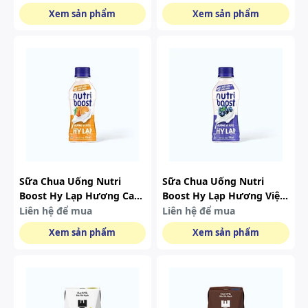
Xem sản phẩm
Xem sản phẩm
Sữa Chua Uống Nutri
Sữa Chua Uống Nutri
Boost Hy Lạp Hương Cam
Boost Hy Lạp Hương Việt
(chai 170ml)
Quất (chai 170ml)
Liên hệ để mua
Liên hệ để mua
Xem sản phẩm
Xem sản phẩm