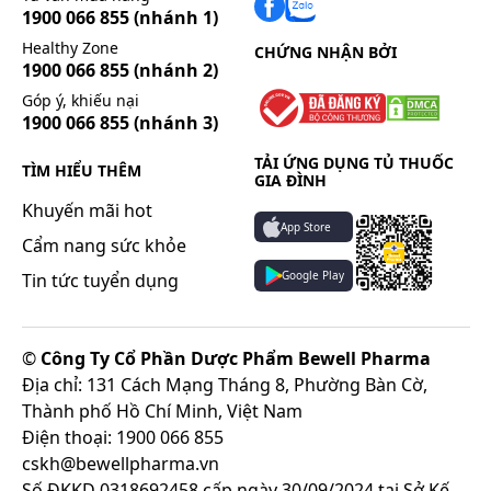
1900 066 855
(nhánh 1)
Healthy Zone
CHỨNG NHẬN BỞI
1900 066 855
(nhánh 2)
Góp ý, khiếu nại
1900 066 855
(nhánh 3)
TẢI ỨNG DỤNG TỦ THUỐC
TÌM HIỂU THÊM
GIA ĐÌNH
Khuyến mãi hot
App Store
Cẩm nang sức khỏe
Google Play
Tin tức tuyển dụng
©
Công Ty Cổ Phần Dược Phẩm Bewell Pharma
Địa chỉ: 131 Cách Mạng Tháng 8, Phường Bàn Cờ,
Thành phố Hồ Chí Minh, Việt Nam
Điện thoại: 1900 066 855
cskh@bewellpharma.vn
Số ĐKKD 0318692458 cấp ngày 30/09/2024 tại Sở Kế