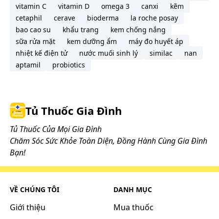
vitamin C
vitamin D
omega 3
canxi
kẽm
cetaphil
cerave
bioderma
la roche posay
bao cao su
khẩu trang
kem chống nắng
sữa rửa mặt
kem dưỡng ẩm
máy đo huyết áp
nhiệt kế điện tử
nước muối sinh lý
similac
nan
aptamil
probiotics
Tủ Thuốc Gia Đình
Tủ Thuốc Của Mọi Gia Đình
Chăm Sóc Sức Khỏe Toàn Diện, Đồng Hành Cùng Gia Đình
Bạn!
VỀ CHÚNG TÔI
DANH MỤC
Giới thiệu
Mua thuốc