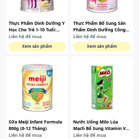
Thực Phẩm Dinh Dưỡng Y
Thực Phẩm Bổ Sung Sản
Học Cho Trẻ 1-10 Tuổi:
Phẩm Dinh Dưỡng Công
Pediasure Vani 1,6kg
Thức Cho Trẻ Từ 1 Đến 3
Liên hệ để mua
Liên hệ để mua
Tuổi: Meiji 1-3 Years Old
Xem sản phẩm
Xem sản phẩm
Growing Up Formula
Sữa Meiji Infant Formula
Nước Uống Milo Lúa
800g (0-12 Tháng)
Mạch Bổ Sung Vitamin Và
Khoáng Chất (240ml)
Liên hệ để mua
Liên hệ để mua