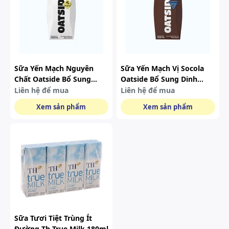
Sữa Yến Mạch Nguyên
Sữa Yến Mạch Vị Socola
Chất Oatside Bổ Sung
Oatside Bổ Sung Dinh
Dinh Dưỡng (200ml)
Dưỡng (200ml)
Liên hệ để mua
Liên hệ để mua
Xem sản phẩm
Xem sản phẩm
Sữa Tươi Tiệt Trùng Ít
Đường Th True Milk 180ml