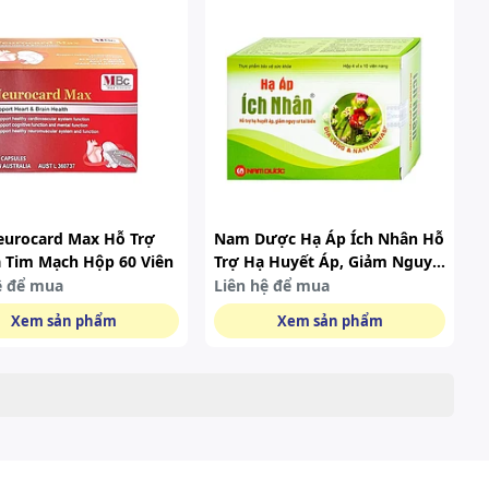
urocard Max Hỗ Trợ
Nam Dược Hạ Áp Ích Nhân Hỗ
 Tim Mạch Hộp 60 Viên
Trợ Hạ Huyết Áp, Giảm Nguy
Cơ Tai Biến (hộp 40 Viên)
ệ để mua
Liên hệ để mua
Xem sản phẩm
Xem sản phẩm