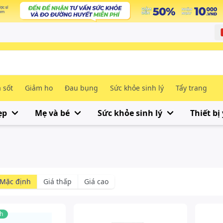
 sốt
Giảm ho
Đau bụng
Sức khỏe sinh lý
Tẩy trang
ẹp
Mẹ và bé
Sức khỏe sinh lý
Thiết bị 
Mặc định
Giá thấp
Giá cao
h