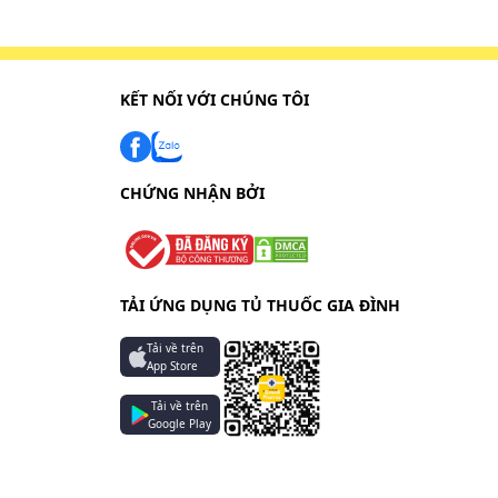
KẾT NỐI VỚI CHÚNG TÔI
CHỨNG NHẬN BỞI
TẢI ỨNG DỤNG TỦ THUỐC GIA ĐÌNH
Tải về trên
App Store
Tải về trên
Google Play