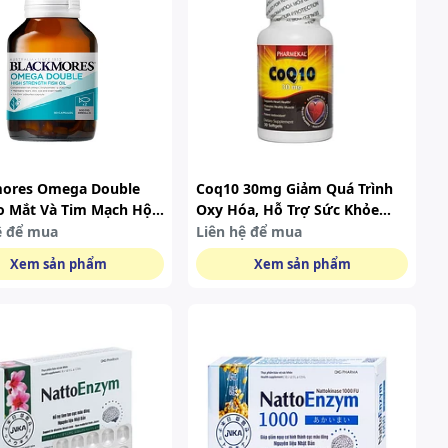
mores Omega Double
Coq10 30mg Giảm Quá Trình
o Mắt Và Tim Mạch Hộp
Oxy Hóa, Hỗ Trợ Sức Khỏe
n
Cho Tim Hộp 30 Viên
ệ để mua
Liên hệ để mua
Xem sản phẩm
Xem sản phẩm