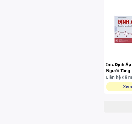
Imc Định Á
Người Tăng 
Viên
Liên hệ để 
Xem