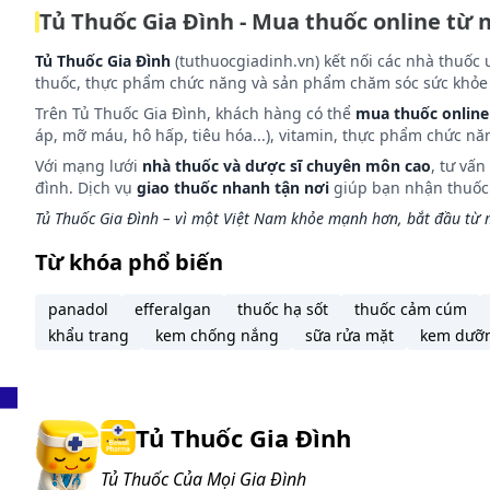
Tủ Thuốc Gia Đình - Mua thuốc online từ 
Tủ Thuốc Gia Đình
(tuthuocgiadinh.vn) kết nối các nhà thuốc 
thuốc, thực phẩm chức năng và sản phẩm chăm sóc sức khỏe 
Trên Tủ Thuốc Gia Đình, khách hàng có thể
mua thuốc online
áp, mỡ máu, hô hấp, tiêu hóa...), vitamin, thực phẩm chức nă
Với mạng lưới
nhà thuốc và dược sĩ chuyên môn cao
, tư vấ
đình. Dịch vụ
giao thuốc nhanh tận nơi
giúp bạn nhận thuốc m
Tủ Thuốc Gia Đình – vì một Việt Nam khỏe mạnh hơn, bắt đầu từ m
Từ khóa phổ biến
panadol
efferalgan
thuốc hạ sốt
thuốc cảm cúm
khẩu trang
kem chống nắng
sữa rửa mặt
kem dưỡ
Tủ Thuốc Gia Đình
Tủ Thuốc Của Mọi Gia Đình