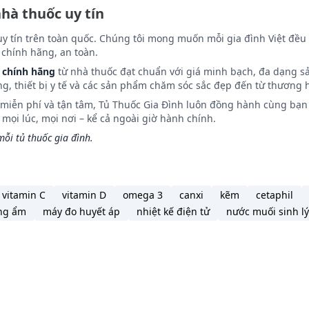
nhà thuốc uy tín
uy tín trên toàn quốc. Chúng tôi mong muốn mỗi gia đình Việt đều 
chính hãng, an toàn.
 chính hãng
từ nhà thuốc đạt chuẩn với giá minh bạch, đa dạng s
ng, thiết bị y tế và các sản phẩm chăm sóc sắc đẹp đến từ thương h
n miễn phí và tận tâm, Tủ Thuốc Gia Đình luôn đồng hành cùng bạn 
ọi lúc, mọi nơi – kể cả ngoài giờ hành chính.
ỗi tủ thuốc gia đình.
vitamin C
vitamin D
omega 3
canxi
kẽm
cetaphil
ng ẩm
máy đo huyết áp
nhiệt kế điện tử
nước muối sinh lý