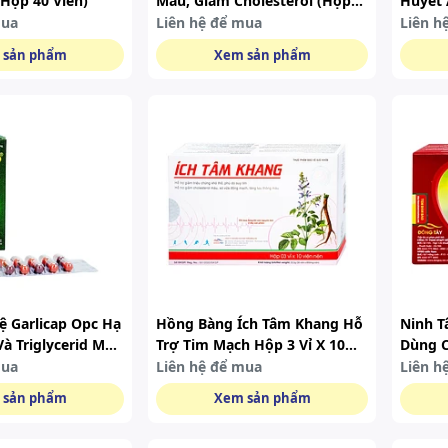
(hộp 40 Viên)
Máu, Giảm Cholesterol (hộp
Huyết 
30 Viên)
mua
Liên hệ để mua
Liên h
 sản phẩm
Xem sản phẩm
ệ Garlicap Opc Hạ
Hồng Bàng Ích Tâm Khang Hỗ
Ninh 
Và Triglycerid Máu
Trợ Tim Mạch Hộp 3 Vỉ X 10
Dùng C
0 Viên)
Viên
Trống 
mua
Liên hệ để mua
Liên h
(hộp 3
 sản phẩm
Xem sản phẩm