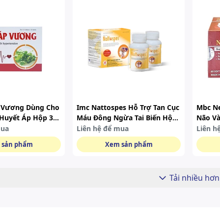
p Vương Dùng Cho
Imc Nattospes Hỗ Trợ Tan Cục
Mbc Ne
Huyết Áp Hộp 30
Máu Đông Ngừa Tai Biến Hộp
Não Và
2 Chai X 90 Viên
mua
Liên hệ để mua
Liên h
 sản phẩm
Xem sản phẩm
Tải nhiều hơn