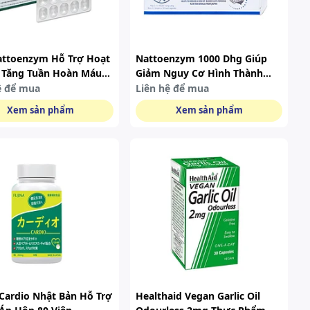
ttoenzym Hỗ Trợ Hoạt
Nattoenzym 1000 Dhg Giúp
 Tăng Tuần Hoàn Máu
Giảm Nguy Cơ Hình Thành
0 Viên)
Cục Máu Đông, Giảm Tắc
ệ để mua
Liên hệ để mua
Nghẽn Mạch Máu (2 Vỉ X 10
Xem sản phẩm
Xem sản phẩm
Viên)
 Cardio Nhật Bản Hỗ Trợ
Healthaid Vegan Garlic Oil