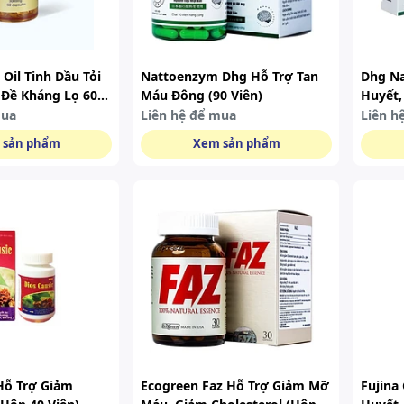
 Oil Tinh Dầu Tỏi
Nattoenzym Dhg Hỗ Trợ Tan
Dhg Na
Đề Kháng Lọ 60
Máu Đông (90 Viên)
Huyết,
(hộp 3
mua
Liên hệ để mua
Liên h
 sản phẩm
Xem sản phẩm
 Hỗ Trợ Giảm
Ecogreen Faz Hỗ Trợ Giảm Mỡ
Fujina