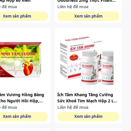
Áp Hộp 80 Viên
Odourless 2mg Thực Phẩm
Bảo Vệ Sức Khỏe (hộp 30
ệ để mua
Liên hệ để mua
Viên)
Xem sản phẩm
Xem sản phẩm
Tâm Vương Hồng Bàng
Ích Tâm Khang Tăng Cường
ho Người Hồi Hộp,
Sức Khoẻ Tim Mạch Hộp 2 Lọ
Ngực, Tim Đập Nhanh
X 90 Viên
ệ để mua
Liên hệ để mua
0 Viên)
Xem sản phẩm
Xem sản phẩm