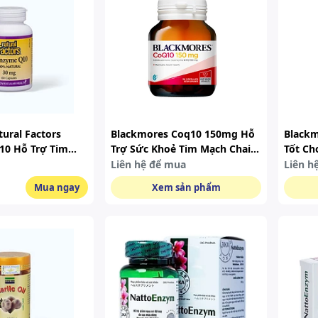
ural Factors
Blackmores Coq10 150mg Hỗ
Black
0 Hỗ Trợ Tim
Trợ Sức Khoẻ Tim Mạch Chai
Tốt Ch
Viên
30 Viên
90 Viê
Liên hệ để mua
Liên h
Mua ngay
Xem sản phẩm