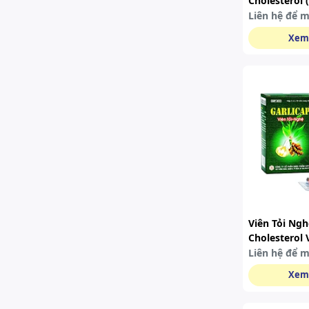
Cholesterol 
Liên hệ để 
Xem
Viên Tỏi Ngh
Cholesterol 
(hộp 5 Vỉ X 1
Liên hệ để 
Xem