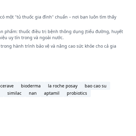
có một "tủ thuốc gia đình" chuẩn – nơi bạn luôn tìm thấy
ản phẩm: thuốc điều trị bệnh thông dụng (tiểu đường, huyết
iệu uy tín trong và ngoài nước.
trong hành trình bảo vệ và nâng cao sức khỏe cho cả gia
cerave
bioderma
la roche posay
bao cao su
similac
nan
aptamil
probiotics