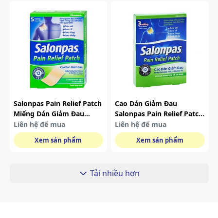
Salonpas Pain Relief Patch
Cao Dán Giảm Đau
Miếng Dán Giảm Đau
Salonpas Pain Relief Patch
Xương Khớp Hộp 5 Miếng
Dùng Cho Các Cơn Đau
Liên hệ để mua
Liên hệ để mua
Cổ, Đau Vai (7cm X 10 Cm
Xem sản phẩm
Xem sản phẩm
- 3 Miếng)
Tải nhiều hơn