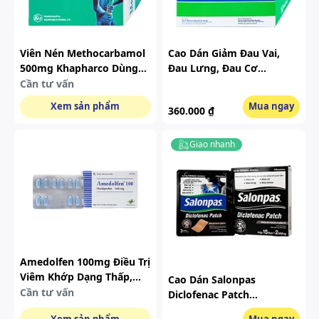
Viên Nén Methocarbamol
Cao Dán Giảm Đau Vai,
500mg Khapharco Dùng
Đau Lưng, Đau Cơ
Trong Điều Trị Tạm Thời
Salonpas Hisamitsu (24
Cần tư vấn
Các Cơn Đau, Co Cơ, Bong
Gói X 10 Miếng)
Xem sản phẩm
Mua ngay
360.000 ₫
Gân (10 Vỉ X 10 Viên)
Giao nhanh
Amedolfen 100mg Điều Trị
Viêm Khớp Dạng Thấp,
Cao Dán Salonpas
Thoái Hóa Khớp Hộp 3 Vỉ
Cần tư vấn
Diclofenac Patch
X 10 Viên
Hisamitsu Giúp Giảm Đau
Xem sản phẩm
Mua ngay