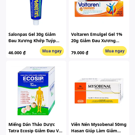
Salonpas Gel 30g Giảm
Voltaren Emulgel Gel 1%
Đau Xương Khớp Tuýp
20g Giảm Đau Xương
30g
Khớp Tuýp 20g
Mua ngay
Mua ngay
46.000 ₫
79.000 ₫
Miếng Dán Thảo Dược
Viên Nén Mysobenal 50mg
Tatra Ecosip Giảm Đau Vai,
Hasan Giúp Làm Giảm