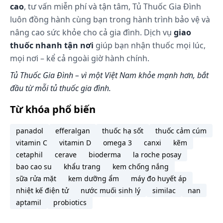
cao
, tư vấn miễn phí và tận tâm, Tủ Thuốc Gia Đình
luôn đồng hành cùng bạn trong hành trình bảo vệ và
nâng cao sức khỏe cho cả gia đình. Dịch vụ
giao
thuốc nhanh tận nơi
giúp bạn nhận thuốc mọi lúc,
mọi nơi – kể cả ngoài giờ hành chính.
Tủ Thuốc Gia Đình – vì một Việt Nam khỏe mạnh hơn, bắt
đầu từ mỗi tủ thuốc gia đình.
Từ khóa phổ biến
panadol
efferalgan
thuốc hạ sốt
thuốc cảm cúm
vitamin C
vitamin D
omega 3
canxi
kẽm
cetaphil
cerave
bioderma
la roche posay
bao cao su
khẩu trang
kem chống nắng
sữa rửa mặt
kem dưỡng ẩm
máy đo huyết áp
nhiệt kế điện tử
nước muối sinh lý
similac
nan
aptamil
probiotics