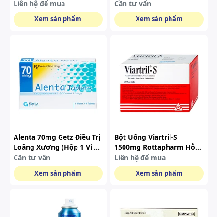
Lưng (20 Gói X 5 Miếng).
Triệu Chứng Tăng Trương
Liên hệ để mua
Cần tư vấn
Lực Cơ (5 Vỉ X 10 Viên)
Xem sản phẩm
Xem sản phẩm
Alenta 70mg Getz Điều Trị
Bột Uống Viartril-S
Loãng Xương (hộp 1 Vỉ X
1500mg Rottapharm Hỗ
4 Viên)
Trợ Giảm Triệu Chứng
Cần tư vấn
Liên hệ để mua
Thoái Hóa Khớp Từ Nhẹ
Xem sản phẩm
Xem sản phẩm
Đến Trung Bình (30 Gói)