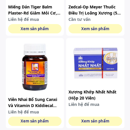
Miếng Dán Tiger Balm
Zedcal-Op Meyer Thuốc
Plaster-Rd Giảm Mỏi Cơ,
Điều Trị Loãng Xương (5
Đau Nhức Cơ, Cứng Cổ,
Vỉ X 6 Viên)
Liên hệ để mua
Cần tư vấn
Vai, Vết Đụng Đập, Bong
Xem sản phẩm
Xem sản phẩm
Gân, Đau Lưng 7x10cm
Xương Khớp Nhất Nhất
(hộp 20 Viên)
Viên Nhai Bổ Sung Canxi
Liên hệ để mua
Và Vitamin D Kiddiecal
Catalent (30 Viên)
Liên hệ để mua
Xem sản phẩm
Xem sản phẩm