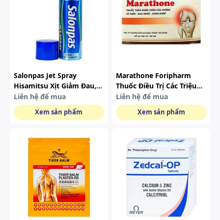
Salonpas Jet Spray
Marathone Foripharm
Hisamitsu Xịt Giảm Đau,
Thuốc Điều Trị Các Triệu
Kháng Viêm Do Bong Gân,
Chứng Tê Thấp, Đau
Liên hệ để mua
Liên hệ để mua
Căng Cơ (118ml)
Nhức, Và Sưng Khớp (10
Xem sản phẩm
Xem sản phẩm
Vỉ X 10 Viên)