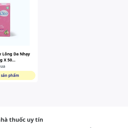
y Lông Da Nhạy
g X 50
mua
 sản phẩm
nhà thuốc uy tín