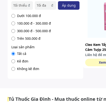
đ
đ
Áp dụng
Dưới 100.000 đ
100.000 đ - 300.000 đ
300.000 đ - 500.000 đ
Trên 500.000 đ
Cleo Kem Tẩ
Loại sản phẩm
Cảm Tuýp 25
Tất cả
Tuýp/thùng
Liên hệ để 
Kê đơn
Xem
Không kê đơn
Tủ Thuốc Gia Đình - Mua thuốc online từ 