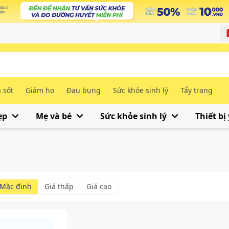
 sốt
Giảm ho
Đau bụng
Sức khỏe sinh lý
Tẩy trang
ẹp
Mẹ và bé
Sức khỏe sinh lý
Thiết bị 
Mặc định
Giá thấp
Giá cao