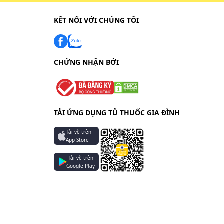
KẾT NỐI VỚI CHÚNG TÔI
CHỨNG NHẬN BỞI
TẢI ỨNG DỤNG TỦ THUỐC GIA ĐÌNH
Tải về trên
App Store
Tải về trên
Google Play