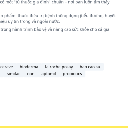
có một "tủ thuốc gia đình" chuẩn – nơi bạn luôn tìm thấy
ản phẩm: thuốc điều trị bệnh thông dụng (tiểu đường, huyết
iệu uy tín trong và ngoài nước.
trong hành trình bảo vệ và nâng cao sức khỏe cho cả gia
cerave
bioderma
la roche posay
bao cao su
similac
nan
aptamil
probiotics