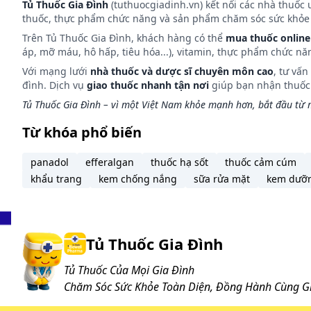
Tủ Thuốc Gia Đình
(tuthuocgiadinh.vn) kết nối các nhà thuốc 
thuốc, thực phẩm chức năng và sản phẩm chăm sóc sức khỏe 
Trên Tủ Thuốc Gia Đình, khách hàng có thể
mua thuốc online
áp, mỡ máu, hô hấp, tiêu hóa...), vitamin, thực phẩm chức nă
Với mạng lưới
nhà thuốc và dược sĩ chuyên môn cao
, tư vấ
đình. Dịch vụ
giao thuốc nhanh tận nơi
giúp bạn nhận thuốc m
Tủ Thuốc Gia Đình – vì một Việt Nam khỏe mạnh hơn, bắt đầu từ m
Từ khóa phổ biến
panadol
efferalgan
thuốc hạ sốt
thuốc cảm cúm
khẩu trang
kem chống nắng
sữa rửa mặt
kem dưỡ
Tủ Thuốc Gia Đình
Tủ Thuốc Của Mọi Gia Đình
Chăm Sóc Sức Khỏe Toàn Diện, Đồng Hành Cùng Gi