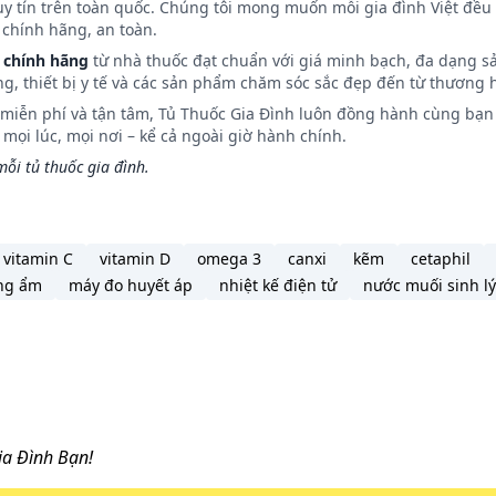
uy tín trên toàn quốc. Chúng tôi mong muốn mỗi gia đình Việt đều 
chính hãng, an toàn.
 chính hãng
từ nhà thuốc đạt chuẩn với giá minh bạch, đa dạng s
ng, thiết bị y tế và các sản phẩm chăm sóc sắc đẹp đến từ thương h
n miễn phí và tận tâm, Tủ Thuốc Gia Đình luôn đồng hành cùng bạn 
ọi lúc, mọi nơi – kể cả ngoài giờ hành chính.
ỗi tủ thuốc gia đình.
vitamin C
vitamin D
omega 3
canxi
kẽm
cetaphil
ng ẩm
máy đo huyết áp
nhiệt kế điện tử
nước muối sinh lý
a Đình Bạn!