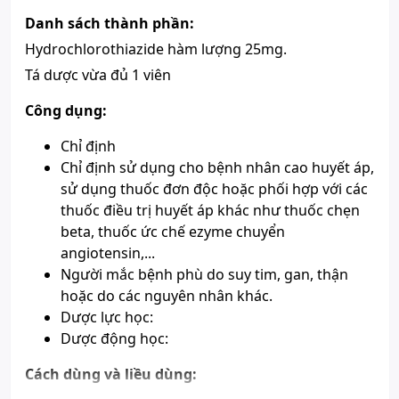
Xuất xứ thương
Việt Nam
Danh sách thành phần:
hiệu
Số đăng ký
Sao chép
Hydrochlorothiazide hàm lượng 25mg.
VD-16874-12
Hướng dẫn tra cứu số đăng ký thuốc được cấp phép
Tá dược vừa đủ 1 viên
Thành phần chính
Hydroclorothiazide
Công dụng:
Sản phẩm này chỉ bán khi có chỉ
Chú ý
định của bác sỉ
Chỉ định
Chỉ định sử dụng cho bệnh nhân cao huyết áp,
sử dụng thuốc đơn độc hoặc phối hợp với các
thuốc điều trị huyết áp khác như thuốc chẹn
beta, thuốc ức chế ezyme chuyển
angiotensin,...
Người mắc bệnh phù do suy tim, gan, thận
hoặc do các nguyên nhân khác.
Dược lực học:
Dược động học:
Cách dùng và liều dùng: