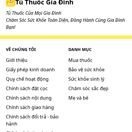
Tủ Thuốc Gia Đình
Không nên dùng chung với lithi vì làm tăng
độc tính của lithi.
Tủ Thuốc Của Mọi Gia Đình
Độc tính của glycosid trợ tim gia tăng khi
Chăm Sóc Sức Khỏe Toàn Diện, Đồng Hành Cùng Gia Đình
dùng chung hydroclorothiazide.
Bạn!
Tác dụng thải kali của hydroclorothiazid có
thể gia tăng khi dùng chung corticosteroid,
salbutamol.
VỀ CHÚNG TÔI
DANH MỤC
Hydroclothiazide làm tăng tác dụng các
Giới thiệu
Mua thuốc
thuốc hạ huyết áp khác.
Thuốc lợi tiểu có thể làm gia tăng độc tính
Giấy phép kinh doanh
Bảo vệ sức khỏe
trên thận của NSAID.
Quy chế hoạt động
Sức khỏe sinh lý
Tương kỵ thuốc:
Chính sách đặt cọc
Chăm sóc sắc đẹp
Chính sách nội dung
Mẹ và bé
Cách bảo quản:
Chính sách giao hàng
Nơi khô ráo, nhiệt độ không quá 30°C, tránh ánh
Chính sách đổi trả - bảo
sáng
hành