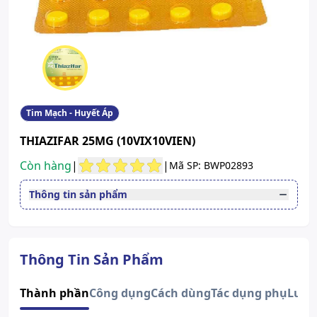
Tim Mạch - Huyết Áp
THIAZIFAR 25MG (10VIX10VIEN)
Còn hàng
|
|
Mã SP: BWP02893
Thông tin sản phẩm
Thuốc cần kê toa
Có
Dạng bào chế
Viên nén
Quy cách
Hộp 10 vỉ x 10 viên
Thông Tin Sản Phẩm
Công ty cổ phần dược phẩm
Nhà sản xuất
dược liệu Pharmedic
Thành phần
Công dụng
Cách dùng
Tác dụng phụ
Lưu 
Nước sản xuất
Việt Nam