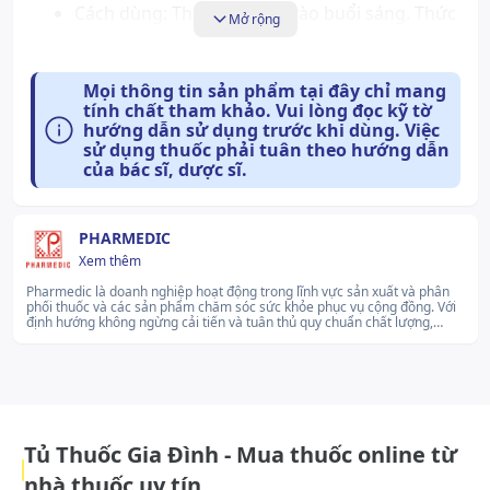
Cách dùng: Thường dùng vào buổi sáng. Thức
Mở rộng
ăn không ảnh hưởng tới độ hấp thu của thuốc
nên có thể sử dụng trước bữa ăn, trong bữa
Mọi thông tin sản phẩm tại đây chỉ mang
ăn hoặc sau bữa ăn đều được
tính chất tham khảo. Vui lòng đọc kỹ tờ
Liều dùng:
hướng dẫn sử dụng trước khi dùng. Việc
Tăng huyết áp: liều thường dùng ½ - 1
sử dụng thuốc phải tuân theo hướng dẫn
của bác sĩ, dược sĩ.
viên/ngày, uống 1 lần hay chia làm 2 lần. Nếu
cần liều có thể tăng đến 1 - 2 viên/ ngày.
Phù: liều thường dùng 1 viên/ngày, uống 1 lần
PHARMEDIC
hay chia làm 2 lần. Nếu cần liều có thể tăng
Xem thêm
đến 2 – 2 ½ viên/ ngày.
Pharmedic là doanh nghiệp hoạt động trong lĩnh vực sản xuất và phân
Xử trí quá liều:
phối thuốc và các sản phẩm chăm sóc sức khỏe phục vụ cộng đồng. Với
định hướng không ngừng cải tiến và tuân thủ quy chuẩn chất lượng,
Triệu chứng: rối loạn chất điện giải, gây loạn
thương hiệu xây dựng danh mục sản phẩm đa dạng, phù hợp với nhu
nhịp tim ở người bệnh đang dùng digitalis trợ
cầu chăm sóc sức khỏe toàn diện. Pharmedic luôn nỗ lực để phát triển
bền vững trên nền tảng đạo đức nghề nghiệp, môi trường làm việc minh
tim.
bạch và sự đồng hành cùng khách hàng..
Xử trí: Chuyển ngay đến bệnh viện để điều trị
triệu chứng và điều trị nâng đỡ.
Tủ Thuốc Gia Đình - Mua thuốc online từ
Xử trí quên liều:
nhà thuốc uy tín