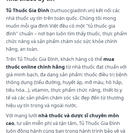
Tác dụng phụ có thể gặp:
Tủ Thuốc Gia Đình
(tuthuocgiadinh.vn) kết nối các
Hạ kali quá mức.
nhà thuốc uy tín trên toàn quốc. Chúng tôi mong
Hoa mắt, chóng mặt, mệt mỏi, đau đầu.
muốn mỗi gia đình Việt đều có một "tủ thuốc gia
Tăng acid uric, Glucose huyết.
đình" chuẩn – nơi bạn luôn tìm thấy thuốc, thực phẩm
Một số tác dụng phụ ít gặp như: buồn nôn,
chức năng và sản phẩm chăm sóc sức khỏe chính
nôn, táo bón, tiêu chảy, mày đay, hạ huyết áp
hãng, an toàn.
thế đứng, hạ natri, magnesi, phosphat
huyết,...
Trên Tủ Thuốc Gia Đình, khách hàng có thể
mua
Một số tác dụng phụ hiếm gặp như: sốt, giảm
thuốc online chính hãng
từ nhà thuốc đạt chuẩn với
bạch cầu, rối loạn giấc ngủ, phản ứng phản vệ,
giá minh bạch, đa dạng sản phẩm: thuốc điều trị bệnh
viêm gan, vàng da, mờ mắt, liệt dương,...
thông dụng (tiểu đường, huyết áp, mỡ máu, hô hấp,
tiêu hóa...), vitamin, thực phẩm chức năng, thiết bị y
Những lưu ý khi sử dụng:
tế và các sản phẩm chăm sóc sắc đẹp đến từ thương
hiệu uy tín trong và ngoài nước.
Chống chỉ định:
Mẫn cảm với Thiazid hoặc các dẫn chất
Với mạng lưới
nhà thuốc và dược sĩ chuyên môn
Sulfonamid.
cao
, tư vấn miễn phí và tận tâm, Tủ Thuốc Gia Đình
Không dùng cho bệnh nhân suy gan, suy
luôn đồng hành cùng bạn trong hành trình bảo vệ và