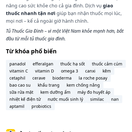
thận nặng.
nâng cao sức khỏe cho cả gia đình. Dịch vụ
giao
Người bệnh Gout, tăng acid uric trong
thuốc nhanh tận nơi
giúp bạn nhận thuốc mọi lúc,
máu, tăng Calci huyết cũng không nên sử
mọi nơi – kể cả ngoài giờ hành chính.
dụng thuốc này.
Thận trọng:
Tủ Thuốc Gia Đình – vì một Việt Nam khỏe mạnh hơn, bắt
Người bệnh rối loạn chất điện giải.
đầu từ mỗi tủ thuốc gia đình.
Người bệnh sau cắt bỏ thần kinh giao cảm,
Từ khóa phổ biến
tác dụng hạ huyết áp của thuốc tăng
Ảnh hưởng khả năng lái xe & vận hành máy
panadol
efferalgan
thuốc hạ sốt
thuốc cảm cúm
móc:
vitamin C
vitamin D
omega 3
canxi
kẽm
Phụ nữ thời kì mang thai & cho con bú:
cetaphil
cerave
bioderma
la roche posay
Phụ nữ mang thai: không nên sử dụng
bao cao su
khẩu trang
kem chống nắng
thuốc trong 3 tháng cuối của thai kỳ.
sữa rửa mặt
kem dưỡng ẩm
máy đo huyết áp
Thời kỳ cho con bú: thuốc có thể vào trong
nhiệt kế điện tử
nước muối sinh lý
similac
nan
sữa mẹ. Nên cân nhắc giữa việc ngừng
aptamil
probiotics
thuốc hoặc ngừng cho con bú tuỳ theo
mức độ cần thiết của thuốc đối với người
mẹ.
Tương tác thuốc: