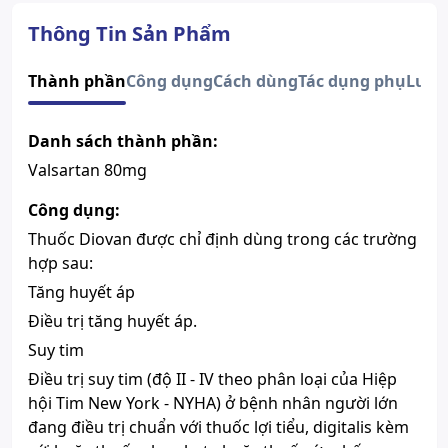
Dạng bào chế
Viên nén bao phim
Quy cách
Hộp 2 vỉ x 14 viên
Thông Tin Sản Phẩm
Nhà sản xuất
Novartis
Nước sản xuất
Tây Ban Nha
Thành phần
Công dụng
Cách dùng
Tác dụng phụ
Lưu 
Xuất xứ thương
Thụy Sĩ
hiệu
Danh sách thành phần:
Số đăng ký
Sao chép
VN-18399-14
Valsartan 80mg
Hướng dẫn tra cứu số đăng ký thuốc được cấp phép
Thành phần chính
Valsartan
Công dụng:
Sản phẩm này chỉ bán khi có chỉ
Thuốc Diovan được chỉ định dùng trong các trường
định của bác sĩ, mọi thông tin
Chú ý
hợp sau:
trên Website chỉ mang tính chất
tham khảo.
Tăng huyết áp
Điều trị tăng huyết áp.
Suy tim
Điều trị suy tim (độ II - IV theo phân loại của Hiệp
hội Tim New York - NYHA) ở bệnh nhân người lớn
đang điều trị chuẩn với thuốc lợi tiểu, digitalis kèm