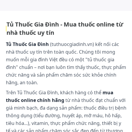
aldosterone là angiotensin II, được hình thành từ
angiotensin I qua men chuyển angiotensin.
Angiotensin II gắn với các thụ thể đặc hiệu trên
Tủ Thuốc Gia Đình - Mua thuốc online từ
màng tế bào của các mô khác nhau.
nhà thuốc uy tín
Nó có tác dụng rộng rãi về sinh lý đặc biệt bao gồm
cả sự tham gia trực tiếp và gián tiếp trong việc điều
Tủ Thuốc Gia Đình
(tuthuocgiadinh.vn) kết nối các
hòa huyết áp. Là một chất co mạch mạnh,
nhà thuốc uy tín trên toàn quốc. Chúng tôi mong
angiotensin đáp ứng tăng huyết áp trực tiếp. Ngoài
muốn mỗi gia đình Việt đều có một "tủ thuốc gia
ra nó còn thúc đẩy giữ natri và kích thích tiết
đình" chuẩn – nơi bạn luôn tìm thấy thuốc, thực phẩm
aldosterone.
chức năng và sản phẩm chăm sóc sức khỏe chính
Diovan (valsartan) là một thuốc đối kháng thụ thể
hãng, an toàn.
angiotensinII (Ang II) có hoạt tính, mạnh và đặc
hiệu dùng đường uống. Nó tác động một cách chọn
Trên Tủ Thuốc Gia Đình, khách hàng có thể
mua
lọc lên tiểu thụ thể AT1 chịu trách nhiệm đối với các
thuốc online chính hãng
từ nhà thuốc đạt chuẩn với
tác dụng đã biết của angiotensin II.
giá minh bạch, đa dạng sản phẩm: thuốc điều trị bệnh
Nồng độ của angiotensin II trong huyết tương tăng
thông dụng (tiểu đường, huyết áp, mỡ máu, hô hấp,
lên sau khi thụ thể AT1 bị ức chế bằng valsartan có
tiêu hóa...), vitamin, thực phẩm chức năng, thiết bị y
thể kích thích thụ thể AT2 không bị ức chế, có tác
tế và các sản phẩm chăm sóc sắc đẹp đến từ thương