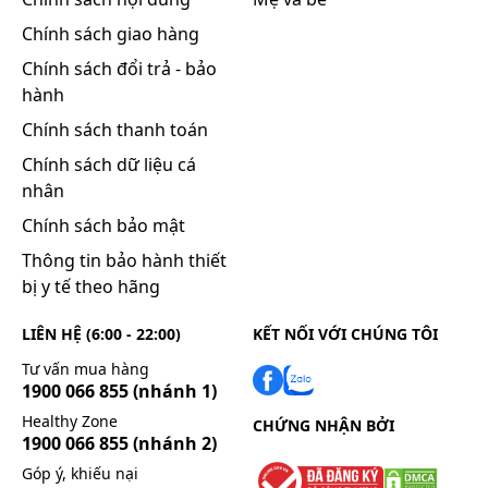
valsartan giảm 48% mặc dù khoảng 8 giờ sau khi
Chính sách giao hàng
dùng, nồng độ valsartan trong huyết tương tương
Chính sách đổi trả - bảo
tự nhau đối với nhóm đã ăn và nhóm nhịn đói.
hành
Tuy nhiên, sự giảm về AUC không kèm theo giảm
Chính sách thanh toán
tác dụng điều trị đáng kể trên lâm sàng, vì vậy có
thể dùng Diovan cùng hoặc không cùng với thức
Chính sách dữ liệu cá
ăn.
nhân
Phân bố
Chính sách bảo mật
Thể tích phân bố ở trạng thái ổn định của valsartan
Thông tin bảo hành thiết
sau khi tiêm tĩnh mạch là khoảng 17 lít, cho thấy
bị y tế theo hãng
valsartan đó không được phân bố vào các mô rộng
rãi. Valsartan gắn mạnh vào protein huyết tương
LIÊN HỆ (6:00 - 22:00)
KẾT NỐI VỚI CHÚNG TÔI
(94 - 97%), chủ yếu là albumin huyết thanh.
Tư vấn mua hàng
Chuyển hóa
1900 066 855
(nhánh 1)
Valsartan không được chuyển dạng sinh học ở mức
Healthy Zone
CHỨNG NHẬN BỞI
độ cao, chỉ khoảng 20% liều dùng được tìm thay
1900 066 855
(nhánh 2)
dưới dạng các chất chuyển hóa.
Góp ý, khiếu nại