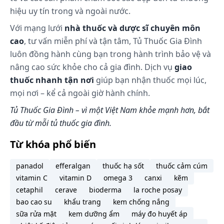
dụng làm cân bằng với tác dụng của thụ thể AT1.
hiệu uy tín trong và ngoài nước.
Valsartan không cho thấy bất kỳ hoạt tính đồng vận
Với mạng lưới
nhà thuốc và dược sĩ chuyên môn
một phần nào tại thụ thể AT1 và có ái lực đối với thụ
cao
, tư vấn miễn phí và tận tâm, Tủ Thuốc Gia Đình
thể AT1 cao hơn nhiều (gấp khoảng 20.000 lần) so
với thụ thể AT2.
luôn đồng hành cùng bạn trong hành trình bảo vệ và
nâng cao sức khỏe cho cả gia đình. Dịch vụ
giao
Valsartan không ức chế men chuyển angiotensin
thuốc nhanh tận nơi
còn được gọi là kininase II, có tác dụng chuyển
giúp bạn nhận thuốc mọi lúc,
angiotensin I thành angiotensin II và thoái biến
mọi nơi – kể cả ngoài giờ hành chính.
bradykinin. Vì không có tác dụng trên men chuyển
Tủ Thuốc Gia Đình – vì một Việt Nam khỏe mạnh hơn, bắt
angiotensin và không làm mạnh thêm bradykinin
đầu từ mỗi tủ thuốc gia đình.
hoặc chất P, các thuốc đối kháng angiotensin II
không chắc liên quan với ho.
Từ khóa phổ biến
Trong các thử nghiệm lâm sàng trong đo valsartan
được so sánh với một thuốc ức chế men chuyển
panadol
efferalgan
thuốc hạ sốt
thuốc cảm cúm
angiotensin, tỷ lệ ho khan thấp hơn đáng kể (P <
vitamin C
vitamin D
omega 3
canxi
kẽm
0,05) ở bệnh nhân điều trị bằng valsartan (2,6%) so
cetaphil
cerave
bioderma
la roche posay
với bệnh nhân điều trị bằng thuốc ức chế men
bao cao su
khẩu trang
kem chống nắng
chuyển (7,9%).
sữa rửa mặt
kem dưỡng ẩm
máy đo huyết áp