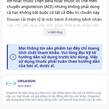
với hoặc thuốc chẹn beta hoặc thuốc ức chế men
chuyển angiotensin (ACE) nhưng không phải dùng
cả hai; không bắt buộc có tất cả điều trị chuẩn này.
Diovan cải thiện tỷ lệ mắc bệnh ở những bệnh nhân
này, chủ yếu qua việc làm giảm thời gian nhập viện
do suy tim. Diovan còn làm chậm sự tiến triển suy
Mở rộng
tim, cải thiện độ suy tim chức năng theo phân loại
của NYHA, cải thiện phân suất tống máu, giảm dấu
Mọi thông tin sản phẩm tại đây chỉ mang
hiệu và triệu chứng của suy tim và cải thiện chất
tính chất tham khảo. Vui lòng đọc kỹ tờ
lượng sống so với khi dùng giả dược.
hướng dẫn sử dụng trước khi dùng. Việc
sử dụng thuốc phải tuân theo hướng dẫn
Sau nhồi máu cơ tim:
của bác sĩ, dược sĩ.
Diovan được chỉ định để cải thiện sự sống còn sau
nhồi máu cơ tim ở những bệnh nhân ổn định về lâm
sàng có các dấu hiệu, triệu chứng hoặc biểu hiện X -
ORGANON
quang về suy thất trái và/hoặc có rối loạn chức
Xem thêm
năng tâm thu thất trái.
Organon là một công ty chăm sóc sức khỏe toàn cầu với sứ mệnh cung
cấp các loại thuốc và giải pháp có tác động tốt cho sức khỏe. Organon
Dược lực học
xây dựng dựa trên nền tảng vững chắc với hơn 60 loại thuốc và các sản
phẩm khác trên nhiều lĩnh vực bao gồm sức khỏe sinh sản, bệnh tim, da
Hormone có hoạt tính của hệ renin - angiotesin -
liễu, dị ứng và hen suyễn..