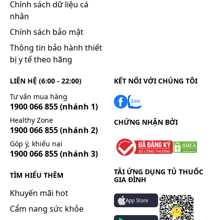
nghiệm
xét nghiệm
Chính sách dữ liệu cá
nhân
3 lần x 2 ml (tương đương
2 ml (tương đương
Chính sách bảo mật
3 lần x 50 giọt)
50 giọt)
Thông tin bảo hành thiết
bị y tế theo hãng
Như là một chất hỗ trợ cho thuốc cản quang:
4 - 8 ml nhũ dịch với mỗi lít thuốc cản quang để
LIÊN HỆ (6:00 - 22:00)
KẾT NỐI VỚI CHÚNG TÔI
được chất lượng hình ảnh tăng gấp đôi.
Tư vấn mua hàng
Để chuẩn bị cho nội soi:
1900 066 855
(nhánh 1)
Trước khi nội soi dùng 4 - 8 ml.
Healthy Zone
CHỨNG NHẬN BỞI
1900 066 855
(nhánh 2)
Nếu cần, có thể dùng một vài ml nhũ dịch tra vào
Góp ý, khiếu nại
ống nội soi trong quá trình nội soi để loại trừ sự
1900 066 855
(nhánh 3)
ảnh hưởng của các bọt khí.
Như là một tác nhân giải độc trong trường hợp ngộ
TẢI ỨNG DỤNG TỦ THUỐC
TÌM HIỂU THÊM
GIA ĐÌNH
độc bột giặt
Khuyến mãi hot
Phụ thuộc vào mức độ nặng của ngộ độc:
App Store
Cẩm nang sức khỏe
Tuổi
Liều lượng