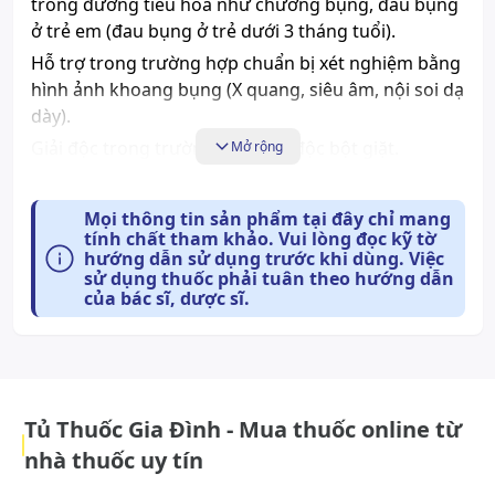
trong đường tiêu hoá như chướng bụng, đau bụng
ở trẻ em (đau bụng ở trẻ dưới 3 tháng tuổi).
Hỗ trợ trong trường hợp chuẩn bị xét nghiệm bằng
hình ảnh khoang bụng (X quang, siêu âm, nội soi dạ
dày).
Giải độc trong trường hợp ngộ độc bột giặt.
Mở rộng
Dược lực học:
Mọi thông tin sản phẩm tại đây chỉ mang
Espumisan® L có chứa hoạt chất simethicon, là một
tính chất tham khảo. Vui lòng đọc kỹ tờ
hướng dẫn sử dụng trước khi dùng. Việc
polydimethylsiloxane hoạt động theo cơ chế bề mặt
sử dụng thuốc phải tuân theo hướng dẫn
và ổn định. Nó làm giảm sức căng bề mặt của bọt
của bác sĩ, dược sĩ.
khí bao bọc quanh thức ăn và trong màng nhày của
đường tiêu hoá dẫn đến phá vỡ bọt khí. Hơi giải
phóng ra có thể được hấp thụ bởi thành ruột và
thải trừ qua nhu động.
Tủ Thuốc Gia Đình - Mua thuốc online từ
Simethicon không có tác dụng dược lý, không tham
gia vào các phản ứng hoá học và là một chất trơ về
nhà thuốc uy tín
mặt sinh lý và dược lý.