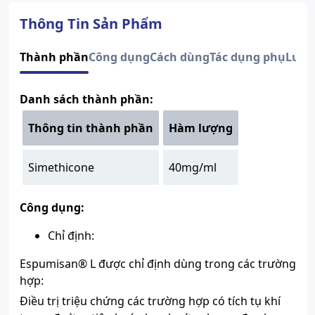
Dạng bào chế
Nhũ dịch uống
Quy cách
Chai 30ml
Thông Tin Sản Phẩm
Nhà sản xuất
Menarini Group
Nước sản xuất
Đức
Thành phần
Công dụng
Cách dùng
Tác dụng phụ
Lưu 
Xuất xứ thương
Đức
hiệu
Danh sách thành phần:
Số đăng ký
Sao chép
400100981824
Hướng dẫn tra cứu số đăng ký thuốc được cấp phép
Thông tin thành phần
Hàm lượng
Mọi thông tin trên đây chỉ mang
tính chất tham khảo. Vui lòng
Simethicone
40mg/ml
Chú ý
đọc kĩ thông tin chi tiết ở tờ
hướng dẫn sử dụng của sản
phẩm.
Công dụng:
Chỉ định:
Espumisan® L được chỉ định dùng trong các trường
hợp:
Điều trị triệu chứng các trường hợp có tích tụ khí