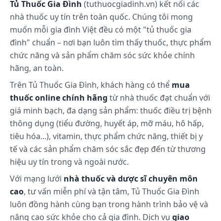
Tủ Thuốc Gia Đình
(tuthuocgiadinh.vn) kết nối các
Dược động học: Simethicon không hấp thu
nhà thuốc uy tín trên toàn quốc. Chúng tôi mong
qua đường uống và thải trừ dạng không đổi
muốn mỗi gia đình Việt đều có một "tủ thuốc gia
qua đường tiêu hóa.
đình" chuẩn – nơi bạn luôn tìm thấy thuốc, thực phẩm
chức năng và sản phẩm chăm sóc sức khỏe chính
Cách dùng và liều dùng:
hãng, an toàn.
Cách dùng:
Trên Tủ Thuốc Gia Đình, khách hàng có thể
mua
Lắc kỹ trước khi dùng, để nhỏ giọt, dốc ngược chai
thuốc online chính hãng
từ nhà thuốc đạt chuẩn với
thuốc.
giá minh bạch, đa dạng sản phẩm: thuốc điều trị bệnh
Lọ thuốc nhỏ giọt có nắp phân liều theo ml. Nếu
thông dụng (tiểu đường, huyết áp, mỡ máu, hô hấp,
cần, có thể dùng nắp chia liều thay thế cho việc nhỏ
tiêu hóa...), vitamin, thực phẩm chức năng, thiết bị y
giọt, ví dụ trong trường hợp ngộ độc bột giặt.
tế và các sản phẩm chăm sóc sắc đẹp đến từ thương
Chú ý: Để nắp xa tầm tay trẻ em do nguy hiểm khi
hiệu uy tín trong và ngoài nước.
nuốt phải nắp. Nếu triệu chứng đầy hơi xuất hiện
Với mạng lưới
nhà thuốc và dược sĩ chuyên môn
và/hoặc không dứt, phải thăm khám lâm sàng.
cao
, tư vấn miễn phí và tận tâm, Tủ Thuốc Gia Đình
Liều dùng:
luôn đồng hành cùng bạn trong hành trình bảo vệ và
nâng cao sức khỏe cho cả gia đình. Dịch vụ
giao