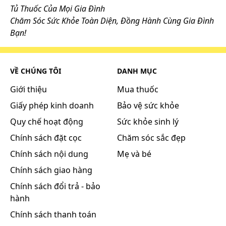
2 ml)
tuổi
Tủ Thuốc Của Mọi Gia Đình
Chăm Sóc Sức Khỏe Toàn Diện, Đồng Hành Cùng Gia Đình
Bạn!
Thanh thiếu
niên từ 14
50 giọt (tương
3 - 5
tuổi và người
đương 2 ml)
lần/ngày
VỀ CHÚNG TÔI
DANH MỤC
lớn
Giới thiệu
Mua thuốc
Espumisan® L có thể dùng cùng hoặc sau bữa ăn,
Giấy phép kinh doanh
Bảo vệ sức khỏe
trước khi đi ngủ nếu cần thiết.
Quy chế hoạt động
Sức khỏe sinh lý
Thời gian điều trị phụ thuộc vào tình trạng bệnh.
Có thể dùng Espumisan® L kéo dài nếu cần thiết.
Chính sách đặt cọc
Chăm sóc sắc đẹp
Có thể dùng Espumisan® L sau khi phẫu thuật.
Chính sách nội dung
Mẹ và bé
Trường hợp hỗ trợ chuẩn bị xét nghiệm bằng hình
Chính sách giao hàng
ảnh khoang bụng
Chính sách đổi trả - bảo
Chụp X quang, siêu âm
hành
Chính sách thanh toán
24 giờ trước ngày xét
Buổi sáng của ngày