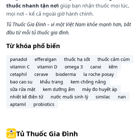
1 ml tương đương với 25 giọt.
thuốc nhanh tận nơi
giúp bạn nhận thuốc mọi lúc,
Điều trị triệu chứng các trường hợp có tích tụ khí
mọi nơi – kể cả ngoài giờ hành chính.
trong đường tiêu hoá như chướng bụng, đau bụng
Tủ Thuốc Gia Đình – vì một Việt Nam khỏe mạnh hơn, bắt
ở trẻ em (đau bụng ở trẻ dưới 3 tháng tuổi)
đầu từ mỗi tủ thuốc gia đình.
Liều lượng theo
Số lần sử
Tuổi
Từ khóa phổ biến
giọt (ml)
dụng/ngày
panadol
efferalgan
thuốc hạ sốt
thuốc cảm cúm
25 giọt (tương đương 1 ml) cho
vitamin C
vitamin D
omega 3
canxi
kẽm
Trẻ sơ sinh
vào bình sữa hoặc cho uống
cetaphil
cerave
bioderma
la roche posay
trước hay sau khi bú.
bao cao su
khẩu trang
kem chống nắng
sữa rửa mặt
kem dưỡng ẩm
máy đo huyết áp
nhiệt kế điện tử
nước muối sinh lý
similac
nan
Trẻ em: 1 - 6
25 giọt (tương
3 - 5
aptamil
probiotics
tuổi
đương 1 ml)
lần/ngày
Trẻ em và
25 - 50 giọt
thanh thiếu
3 - 5
Tủ Thuốc Gia Đình
(tương đương 1 -
niên: 6 - 14
lần/ngày