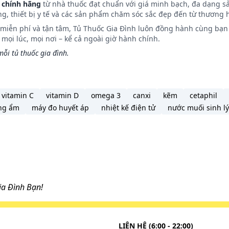
 chính hãng
từ nhà thuốc đạt chuẩn với giá minh bạch, đa dạng s
ng, thiết bị y tế và các sản phẩm chăm sóc sắc đẹp đến từ thương h
àm nghiêm trọng hơn sự tắc ruột ở bệnh nhân có nguy cơ ca
n miễn phí và tận tâm, Tủ Thuốc Gia Đình luôn đồng hành cùng bạn 
ọi lúc, mọi nơi – kể cả ngoài giờ hành chính.
ỗi tủ thuốc gia đình.
rị quá liều cấp tính bằng cách tiêm tĩnh mạch calcium gluc
trường hợp suy giảm chức năng thận, thẩm phân phúc mạc h
vitamin C
vitamin D
omega 3
canxi
kẽm
cetaphil
tâm cấp cứu 115 hoặc đến trạm Y tế địa phương gần nhất.
ng ẩm
máy đo huyết áp
nhiệt kế điện tử
nước muối sinh lý
tốt. Tuy nhiên, nếu gần với liều kế tiếp, hãy bỏ qua liều 
u ý rằng không nên dùng gấp đôi liều đã quy định.
a Đình Bạn!
g mong muốn (ADR) như:
LIÊN HỆ (6:00 - 22:00)