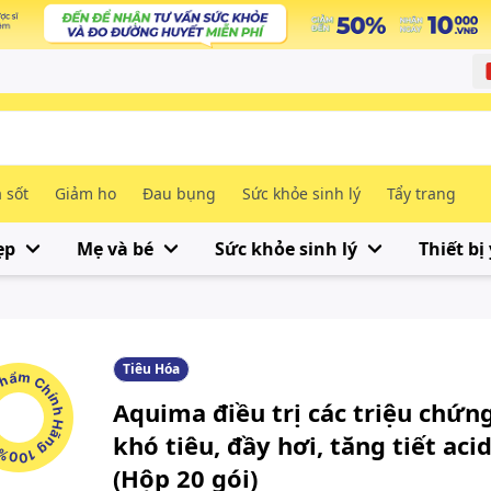
 sốt
Giảm ho
Đau bụng
Sức khỏe sinh lý
Tẩy trang
ẹp
Mẹ và bé
Sức khỏe sinh lý
Thiết bị 
Tiêu Hóa
m Chính Hãng 100%
Aquima điều trị các triệu chứn
khó tiêu, đầy hơi, tăng tiết aci
(Hộp 20 gói)