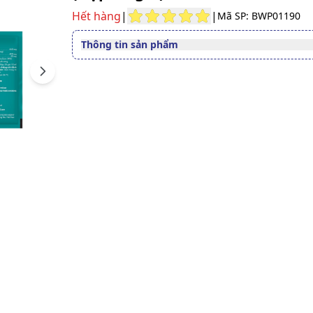
Hết hàng
|
|
Mã SP: BWP01190
Thông tin sản phẩm
Thuốc cần kê toa
Không
Next
Dạng bào chế
Hỗn dịch uống
Quy cách
Hộp 20 gói
Công ty Cổ phần Tập đoàn
Nhà sản xuất
Merap
Nước sản xuất
Việt Nam
Xuất xứ thương
Việt Nam
hiệu
Số đăng ký
Sao ché
893100244200
Hướng dẫn tra cứu số đăng ký thuốc được cấp 
Nhôm hydroxyd gel khô 46
Thành phần chính
Magnesi hydroxyd 400mg,
Simethicon 50mg