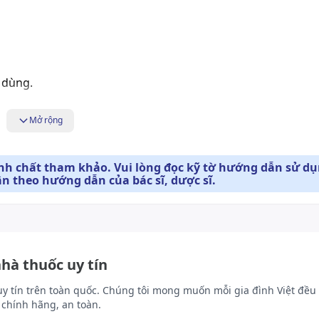
 dùng.
Mở rộng
l sau bữa ăn 30 phút đến 1 giờ và trước khi đi ngủ, hoặc kh
gười lớn.
ính chất tham khảo. Vui lòng đọc kỹ tờ hướng dẫn sử d
ân theo hướng dẫn của bác sĩ, dược sĩ.
người lớn, tối đa 5ml.
Liều dùng cụ thể tùy thuộc vào thể trạng và mức độ diễn ti
iến bác sĩ hoặc chuyên viên y tế.
nhà thuốc uy tín
uy tín trên toàn quốc. Chúng tôi mong muốn mỗi gia đình Việt đều 
u.
chính hãng, an toàn.
đối với dạng kết hợp giữa nhôm hydroxyd và muối magnesi 