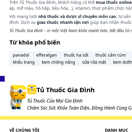
Trên Tủ Thuốc Gia Đình, khách hàng có thể
mua thuốc online
Đau bụng, tiêu chảy, nôn.
áp, mỡ máu, hô hấp, tiêu hóa...), vitamin, thực phẩm chức nă
Sử dụng một liều lớn thuốc này có thể gây ra hoặc l
Với mạng lưới
nhà thuốc và dược sĩ chuyên môn cao
, tư vấ
như ở người cao tuổi hoặc suy thận.
đình. Dịch vụ
giao thuốc nhanh tận nơi
giúp bạn nhận thuốc m
Xử trí khi quá liều
Tủ Thuốc Gia Đình – vì một Việt Nam khỏe mạnh hơn, bắt đầu từ m
Nhôm và magnesi được thải trừ qua nước tiểu. Điều t
Từ khóa phổ biến
kết hợp với bù nước và lợi tiểu cưỡng bức. Trong 
tách máu là cần thiết.
panadol
efferalgan
thuốc hạ sốt
thuốc cảm cúm
Trong trường hợp khẩn cấp, hãy gọi ngay cho Trung 
khẩu trang
kem chống nắng
sữa rửa mặt
kem dưỡ
Xử trí quên liều:
Nếu bạn quên một liều thuốc, hãy dùng càng sớm càng 
Tủ Thuốc Gia Đình
và dùng liều kế tiếp vào thời điểm như kế hoạch. Lư
Tủ Thuốc Của Mọi Gia Đình
Tác dụng phụ có thể gặp:
Chăm Sóc Sức Khỏe Toàn Diện, Đồng Hành Cùng Gi
Khi sử dụng Aquima thường gặp các tác dụng khôn
Ít gặp, 1/1000 < ADR < 1/100
Tiêu hóa: Tiêu chảy hoặc táo bón.
VỀ CHÚNG TÔI
DANH MỤC