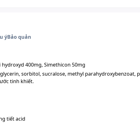
u ý
Bảo quản
i hydroxyd 400mg, Simethicon 50mg
 glycerin, sorbitol, sucralose, methyl parahydroxybenzoat, 
ớc tinh khiết.
ng tiết acid