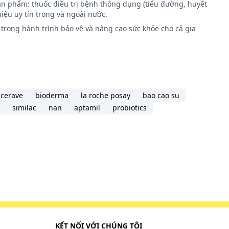
ản phẩm: thuốc điều trị bệnh thông dụng (tiểu đường, huyết
iệu uy tín trong và ngoài nước.
o, ví dụ
trong hành trình bảo vệ và nâng cao sức khỏe cho cả gia
onate,
oặc thẩm
cerave
bioderma
la roche posay
bao cao su
similac
nan
aptamil
probiotics
đã quên
KẾT NỐI VỚI CHÚNG TÔI