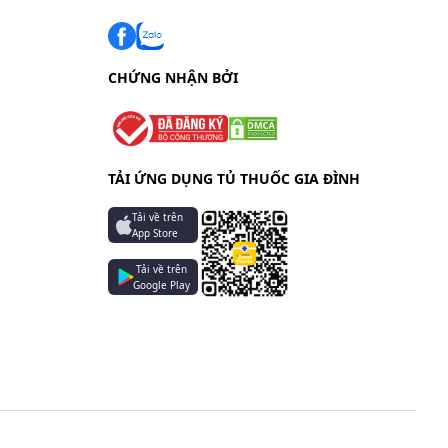
roxyd
CHỨNG NHẬN BỞI
TẢI ỨNG DỤNG TỦ THUỐC GIA ĐÌNH
c ở liều
 phá hủy
Tải về trên
App Store
Tải về trên
Google Play
ỏ và
ĩ các