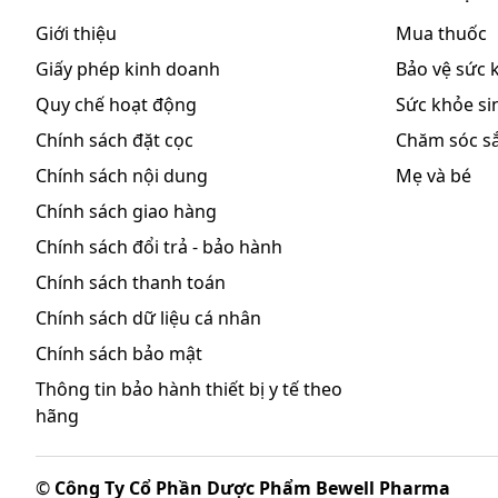
Rất hiếm gặp, ADR < 1/10.000
Giới thiệu
Mua thuốc
Chuyển hoá và dinh dưỡng: Tăng magnesi máu, bao 
Giấy phép kinh doanh
Bảo vệ sức 
kéo dài ở bệnh nhân suy thận.
Quy chế hoạt động
Sức khỏe sin
Không được biết đến
Chính sách đặt cọc
Chăm sóc s
Hệ thống miễn dịch: Các phản ứng quá mẫn, ví dụ nh
Chính sách nội dung
Mẹ và bé
Tiêu hóa: Đau bụng.
Chính sách giao hàng
Chuyển hoá và dinh dưỡng: Tăng nồng độ nhôm trong
cao hoặc thậm chí liều bình thường ở bệnh nhân có 
Chính sách đổi trả - bảo hành
xương, chứng nhuyễn xương.
Chính sách thanh toán
Hướng dẫn cách xử trí ADR
Chính sách dữ liệu cá nhân
Ngừng sử dụng thuốc Aquima và gặp bác sĩ hoặc đến 
Chính sách bảo mật
sưng da), sưng mí mắt, mặt, môi, miệng hay lưỡi, kh
tác dụng không mong muốn gặp phải khi sử dụng t
Thông tin bảo hành thiết bị y tế theo
hãng
Những lưu ý khi sử dụng:
Chống chỉ định:
©
Công Ty Cổ Phần Dược Phẩm Bewell Pharma