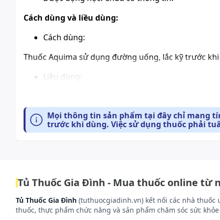
Cách dùng và liều dùng:
Cách dùng:
Thuốc Aquima sử dụng đường uống, lắc kỹ trước khi
Liều dùng:
Người lớn và trẻ em từ 5 tuổi trở lên: Uống 5 đến 10m
Người cao tuổi: Khuyến cáo sử dụng liều dùng như n
Mọi thông tin sản phẩm tại đây chỉ mang t
trước khi dùng. Việc sử dụng thuốc phải tu
Trẻ em dưới 5 tuổi: Uống với liều bằng một phần liều 
Lưu ý: Liều dùng trên chỉ mang tính chất tham khảo. 
bệnh. Để có liều dùng phù hợp, bạn cần tham khảo ý k
Xử trí quá liều:
Tủ Thuốc Gia Đình - Mua thuốc online từ 
Dấu hiệu và triệu chứng quá liều
Tủ Thuốc Gia Đình
(tuthuocgiadinh.vn) kết nối các nhà thuốc 
Ít khi xảy ra các triệu chứng nghiêm trọng khi quá liề
thuốc, thực phẩm chức năng và sản phẩm chăm sóc sức khỏe 
Các triệu chứng quá liều cấp tính đã được báo cáo 