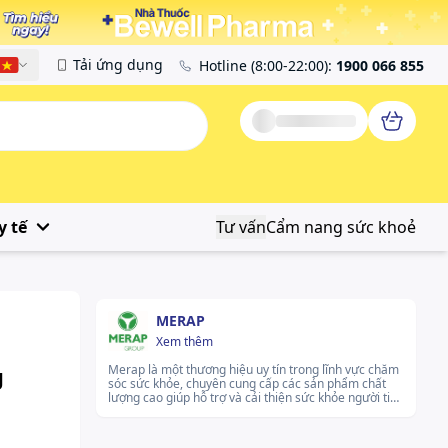
Tải ứng dụng
Hotline
(8:00-22:00)
:
1900 066 855
Tiếng Việt
y tế
Tư vấn
Cẩm nang sức khoẻ
MERAP
Xem thêm
g
Merap là một thương hiệu uy tín trong lĩnh vực chăm
sóc sức khỏe, chuyên cung cấp các sản phẩm chất
lượng cao giúp hỗ trợ và cải thiện sức khỏe người tiêu
d
dùng. Sản phẩm của Merap được nghiên cứu và phát
triển nhằm mang lại hiệu quả vượt trội trong việc
chăm sóc sức khỏe hàng ngày. Merap không ngừng