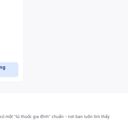
i cần.
ụng
ến của
có một "tủ thuốc gia đình" chuẩn – nơi bạn luôn tìm thấy
bao gồm: