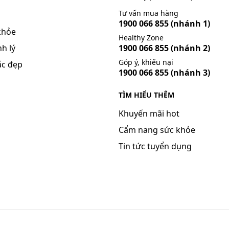
Tư vấn mua hàng
1900 066 855
(nhánh 1)
gồm triệu chứng quan sát được sau khi dùng magnesi hyd
khỏe
Healthy Zone
h lý
1900 066 855
(nhánh 2)
Góp ý, khiếu nại
ắc đẹp
ư: ngứa, nổi mày đay, phù mạch và các phản ứng phản vệ.
1900 066 855
(nhánh 3)
TÌM HIỂU THÊM
 máu, giảm phosphate máu, khi sử dụng thuốc kéo dài hoặ
chế độ ăn phospho thấp có thể làm tăng canxi niệu và tăng
Khuyến mãi hot
Cẩm nang sức khỏe
Tin tức tuyển dụng
bệnh viện ngay lập tức nếu có triệu chứng phát ban da (đ
ó thở hoặc khó nuốt. Thông báo ngay cho bác sĩ hoặc dược s
huốc.