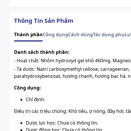
Thông Tin Sản Phẩm
Thành phần
Công dụng
Cách dùng
Tác dụng phụ
Lư
Danh sách thành phần:
- Hoạt chất: Nhôm hydroxyd gel khô 460mg, Magnes
- Tá dược: Natri carboxymethyl cellose, carrageenan,
parahydroxybenzoat, hương chanh, hương bạc hà, nư
Công dụng:
Chỉ định:
Điều trị các triệu chứng: Khó tiêu, ợ nóng, đầy hơi, tă
Dược lực học: Chưa có thông tin.
Dược động học: Chưa có thông tin.