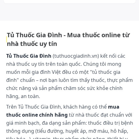
Dược động học
kết hợp công nghệ sản xuất hiện đại để đáp ứng nhu cầu sử dụng an
toàn, tiện lợi. Với định hướng phát triển bền vững, Nhất Nhất cam kết
mang đến giải pháp chăm sóc sức khỏe an toàn, phù hợp với nhu cầu
Chưa có dữ liệu được báo cáo.
của người tiêu dùng hiện đại..
Cách dùng và liều dùng:
Tủ Thuốc Gia Đình - Mua thuốc online từ
Cách dùng
nhà thuốc uy tín
Thuốc xoang Nhất Nhất dùng đường uống.
Tủ Thuốc Gia Đình
(tuthuocgiadinh.vn) kết nối các
nhà thuốc uy tín trên toàn quốc. Chúng tôi mong
Liều dùng
muốn mỗi gia đình Việt đều có một "tủ thuốc gia
đình" chuẩn – nơi bạn luôn tìm thấy thuốc, thực phẩm
Người lớn: Ngày uống 2 – 3 lần, mỗi lần 2 viên.
chức năng và sản phẩm chăm sóc sức khỏe chính
Trẻ em trên 5 tuổi: Ngày uống 2 – 3 lần, mỗi
hãng, an toàn.
lần 1 viên.
Trên Tủ Thuốc Gia Đình, khách hàng có thể
mua
Làm gì khi quá liều?
thuốc online chính hãng
từ nhà thuốc đạt chuẩn với
giá minh bạch, đa dạng sản phẩm: thuốc điều trị bệnh
Quá liều: Không có dữ liệu về sử dụng thuốc quá
thông dụng (tiểu đường, huyết áp, mỡ máu, hô hấp,
liều, không dùng quá liều chỉ định của thuốc.