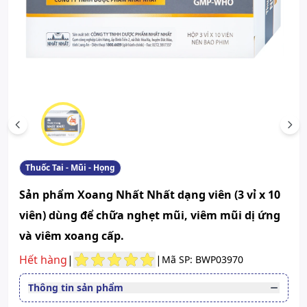
Scroll left
Scr
Thuốc Tai - Mũi - Họng
Sản phẩm Xoang Nhất Nhất dạng viên (3 vỉ x 10
viên) dùng để chữa nghẹt mũi, viêm mũi dị ứng
và viêm xoang cấp.
Hết hàng
|
|
Mã SP: BWP03970
Thông tin sản phẩm