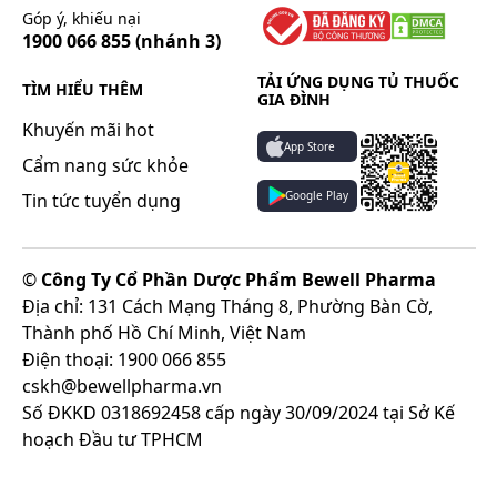
Góp ý, khiếu nại
1900 066 855
(nhánh 3)
TẢI ỨNG DỤNG TỦ THUỐC
TÌM HIỂU THÊM
GIA ĐÌNH
Khuyến mãi hot
App Store
Cẩm nang sức khỏe
Google Play
Tin tức tuyển dụng
©
Công Ty Cổ Phần Dược Phẩm Bewell Pharma
Địa chỉ: 131 Cách Mạng Tháng 8, Phường Bàn Cờ,
Thành phố Hồ Chí Minh, Việt Nam
Điện thoại: 1900 066 855
cskh@bewellpharma.vn
Số ĐKKD 0318692458 cấp ngày 30/09/2024 tại Sở Kế
hoạch Đầu tư TPHCM