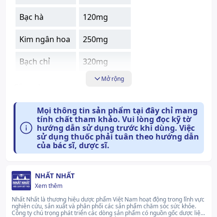
Bạc hà
120mg
Kim ngân hoa
250mg
Bạch chỉ
320mg
Mở rộng
Công dụng:
Chỉ định
Mọi thông tin sản phẩm tại đây chỉ mang
tính chất tham khảo. Vui lòng đọc kỹ tờ
hướng dẫn sử dụng trước khi dùng. Việc
Thuốc xoang Nhất Nhất hỗ trợ điều trị các chứng
sử dụng thuốc phải tuân theo hướng dẫn
nghẹt mũi,
viêm mũi dị ứng
, viêm xoang cấp và mạn
của bác sĩ, dược sĩ.
tính.
Dược lực học
NHẤT NHẤT
Xem thêm
Chưa có dữ liệu được báo cáo.
Nhất Nhất là thương hiệu dược phẩm Việt Nam hoạt động trong lĩnh vực
nghiên cứu, sản xuất và phân phối các sản phẩm chăm sóc sức khỏe.
Công ty chú trọng phát triển các dòng sản phẩm có nguồn gốc dược liệu