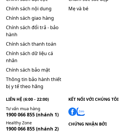
Thuốc không ảnh hưởng đến khả năng lái xe,
Chính sách nội dung
Mẹ và bé
vận hành máy móc.
Chính sách giao hàng
Sử dụng thuốc cho phụ nữ có thai và
Chính sách đổi trả - bảo
cho con bú
hành
Không có dữ liệu về sử dụng thuốc cho phụ nữ
Chính sách thanh toán
có thai và cho con bú. Chỉ dùng thuốc khi lợi ích
Chính sách dữ liệu cá
vượt trội so với nguy cơ.
nhân
Chính sách bảo mật
Tương tác thuốc
Thông tin bảo hành thiết
Do không có các nghiên cứu về tính tương tác,
bị y tế theo hãng
tương kỵ của thuốc, không trộn lẫn thuốc này
với các thuốc khác.
LIÊN HỆ (6:00 - 22:00)
KẾT NỐI VỚI CHÚNG TÔI
Tư vấn mua hàng
1900 066 855
(nhánh 1)
Cách bảo quản:
Healthy Zone
Để nơi mát, tránh ánh sáng, nhiệt độ dưới 30⁰C.
CHỨNG NHẬN BỞI
1900 066 855
(nhánh 2)