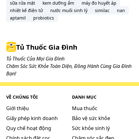
sữa rửa mặt
kem dưỡng ẩm
máy đo huyết áp
Chống chỉ định
nhiệt kế điện tử
nước muối sinh lý
similac
nan
aptamil
probiotics
Thuốc xoang Nhất Nhất chống chỉ định trong
các trường hợp sau:
Người dị ứng với bất cứ thành phần nào
Tủ Thuốc Gia Đình
của thuốc.
Trẻ dưới 5 tuổi.
Tủ Thuốc Của Mọi Gia Đình
Người có tiền sử động kinh hay co giật do
Chăm Sóc Sức Khỏe Toàn Diện, Đồng Hành Cùng Gia Đình
sốt cao.
Bạn!
Thận trọng khi sử dụng
Thận trọng khi sử dụng thuốc cho phụ nữ có
VỀ CHÚNG TÔI
DANH MỤC
thai và cho con bú.
Giới thiệu
Mua thuốc
Ảnh hưởng của thuốc lên khả năng lái
Giấy phép kinh doanh
Bảo vệ sức khỏe
xe, vận hành máy móc
Quy chế hoạt động
Sức khỏe sinh lý
Chính sách đặt cọc
Chăm sóc sắc đẹp