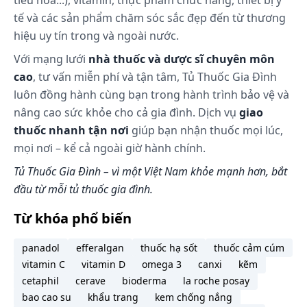
tiêu hóa...), vitamin, thực phẩm chức năng, thiết bị y
Cách xử trí: Tích cực theo dõi để có biện pháp xử trí
tế và các sản phẩm chăm sóc sắc đẹp đến từ thương
kịp thời.
hiệu uy tín trong và ngoài nước.
Làm gì khi quên liều?
Với mạng lưới
nhà thuốc và dược sĩ chuyên môn
cao
, tư vấn miễn phí và tận tâm, Tủ Thuốc Gia Đình
Bổ sung liều ngay khi nhớ ra. Tuy nhiên, nếu thời
luôn đồng hành cùng bạn trong hành trình bảo vệ và
gian giãn cách với liều tiếp theo quá ngắn thì bỏ
nâng cao sức khỏe cho cả gia đình. Dịch vụ
giao
qua liều đã quên và tiếp tục lịch dùng thuốc. Không
thuốc nhanh tận nơi
giúp bạn nhận thuốc mọi lúc,
dùng liều gấp đôi để bù cho liều đã bị bỏ lỡ.
mọi nơi – kể cả ngoài giờ hành chính.
Tác dụng phụ có thể gặp:
Tủ Thuốc Gia Đình – vì một Việt Nam khỏe mạnh hơn, bắt
Không có dữ liệu về tác dụng không mong muốn
đầu từ mỗi tủ thuốc gia đình.
của thuốc. Thông báo cho bác sĩ tác dụng không
mong muốn gặp phải khi sử dụng thuốc.
Từ khóa phổ biến
panadol
efferalgan
thuốc hạ sốt
thuốc cảm cúm
Những lưu ý khi sử dụng:
vitamin C
vitamin D
omega 3
canxi
kẽm
Trước khi sử dụng thuốc bạn cần đọc kỹ hướng
cetaphil
cerave
bioderma
la roche posay
dẫn sử dụng và tham khảo thông tin bên dưới.
bao cao su
khẩu trang
kem chống nắng