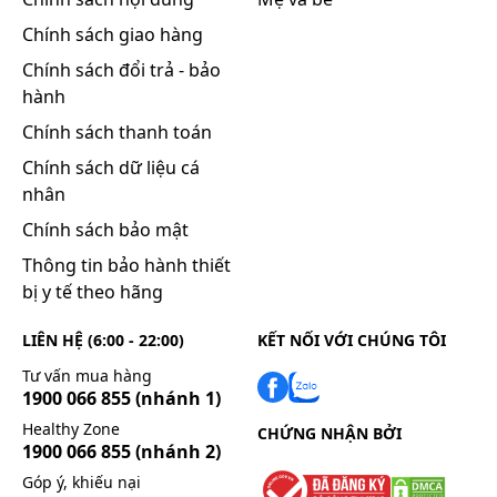
Cách dùng
Chính sách giao hàng
Hướng dẫn sử dụng
Chính sách đổi trả - bảo
Trước khi ống xịt Meseca được sử dụng lần đầu,
hành
ống thuốc phải được bơm thuốc. Lắc chai thuốc và
xịt vào không khí cho đến khi đạt được dạng xịt
Chính sách thanh toán
đồng nhất (khoảng 8 - 10 liều). Nếu sau 24 giờ mới
Chính sách dữ liệu cá
dùng liều tiếp theo, ống thuốc phải được bơm lại.
nhân
Lần này chỉ cần xịt một lần vào không khí là đủ. Các
Chính sách bảo mật
bước thực hiện:
Thông tin bảo hành thiết
Bước 1: Hỉ mũi sạch, lắc chai thuốc, mở nắp bảo vệ.
bị y tế theo hãng
Bước 2: Cầm ống thuốc thẳng hướng lên.
Bước 3: Đặt đỉnh ống thuốc vào lỗ mũi và bơm theo
LIÊN HỆ (6:00 - 22:00)
KẾT NỐI VỚI CHÚNG TÔI
liều chỉ định. Tương tự, bơm thuốc vào bên mũi kia.
Tư vấn mua hàng
Bước 4: Đậy nắp bảo vệ lại.
1900 066 855
(nhánh 1)
Bước 5: Rửa sạch.
Healthy Zone
CHỨNG NHẬN BỞI
1900 066 855
(nhánh 2)
Liều dùng
Góp ý, khiếu nại
Người lớn trẻ em trên 12 tuổi