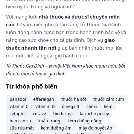
giờ sau khi bắt đầu dùng thuốc, tuy nhiên ở một số
hiệu uy tín trong và ngoài nước.
người bệnh phải tới 2 - 4 ngày sau mới đạt được
Với mạng lưới
nhà thuốc và dược sĩ chuyên môn
hiệu quả điều trị tối đa. Có thể cần phải điều trị
cao
, tư vấn miễn phí và tận tâm, Tủ Thuốc Gia Đình
thêm bằng uống các thuốc kháng histamin và/hoặc
luôn đồng hành cùng bạn trong hành trình bảo vệ và
dùng tại chỗ thuốc chống ngạt mũi cho đến khi đạt
nâng cao sức khỏe cho cả gia đình. Dịch vụ
giao
được đáp ứng lâm sàng.
thuốc nhanh tận nơi
giúp bạn nhận thuốc mọi lúc,
Ở một số người bị viêm mũi dị ứng theo mùa hoặc
mọi nơi – kể cả ngoài giờ hành chính.
quanh năm, đặc biệt những người đang có bệnh
hen, có thể cần phải điều trị đồng thời liên tục với
Tủ Thuốc Gia Đình – vì một Việt Nam khỏe mạnh hơn, bắt
corticosteroid theo đường uống hoặc hít qua vùng
đầu từ mỗi tủ thuốc gia đình.
miệng, thuốc giãn phế quản, kháng histamin,
chống ngạt mũi để đạt được hiệu quả tối đa.
Từ khóa phổ biến
Có thể xảy ra giảm nhanh tác dụng chống viêm của
panadol
efferalgan
thuốc hạ sốt
thuốc cảm cúm
các corticosteroid khi dùng nhắc lại mặc dù chưa
vitamin C
vitamin D
omega 3
canxi
kẽm
được biết rõ tầm quan trọng trên lâm sàng.
cetaphil
cerave
bioderma
la roche posay
Dược động học
bao cao su
khẩu trang
kem chống nắng
Hấp thu
sữa rửa mặt
kem dưỡng ẩm
máy đo huyết áp