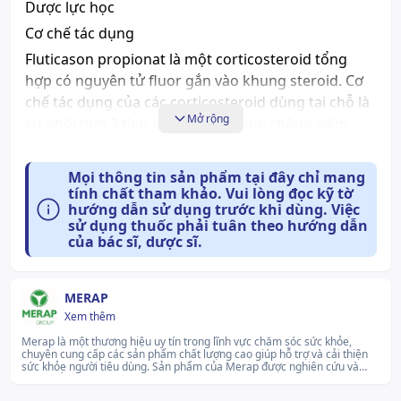
Dược lực học
Cơ chế tác dụng
Fluticason propionat là một corticosteroid tổng
hợp có nguyên tử fluor gắn vào khung steroid. Cơ
chế tác dụng của các corticosteroid dùng tại chỗ là
Mở rộng
sự phối hợp 3 tính chất quan trọng: chống viêm,
chống ngứa và tác dụng co mạch. Tác dụng của
thuốc một phần do liên kết với thụ thể steroid. Các
Mọi thông tin sản phẩm tại đây chỉ mang
corticosteroid giảm viêm bằng cách làm ổn định
tính chất tham khảo. Vui lòng đọc kỹ tờ
màng lysosom của bạch cầu, ức chế tập trung đại
hướng dẫn sử dụng trước khi dùng. Việc
sử dụng thuốc phải tuân theo hướng dẫn
thực bào trong các vùng bị viêm, giảm sự bám dính
của bác sĩ, dược sĩ.
của bạch cầu với nội mô mao mạch, giảm tính thấm
thành mao mạch, giảm các thành phần bổ thể, đối
kháng tác dụng của histamin và sự giải phóng kinin
MERAP
từ các cơ chất, giảm tăng sinh các nguyên bào sợi,
Xem thêm
giảm lắng đọng collagen và sau đó giảm tạo thành
Merap là một thương hiệu uy tín trong lĩnh vực chăm sóc sức khỏe,
chuyên cung cấp các sản phẩm chất lượng cao giúp hỗ trợ và cải thiện
sẹo ở mô.
sức khỏe người tiêu dùng. Sản phẩm của Merap được nghiên cứu và
phát triển nhằm mang lại hiệu quả vượt trội trong việc chăm sóc sức
Các corticosteroid, đặc biệt là các corticosteroid có
khỏe hàng ngày. Merap không ngừng nỗ lực cải tiến và nghiên cứu, đảm