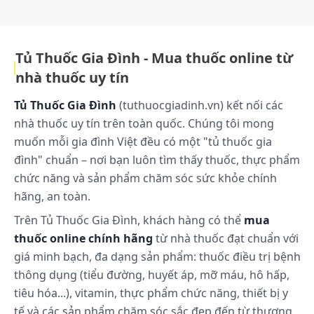
bảo mang lại những sản phẩm an toàn, hiệu quả cho người tiêu dùng,
fluor có tác dụng chống phân bào ở nguyên bào sợi
đồng thời tuân thủ các tiêu chuẩn chất lượng..
da và biểu bì.
Fluticason propionat là corticosteroid dùng tại chỗ
Tủ Thuốc Gia Đình - Mua thuốc online từ
có độ thanh thải qua gan bước đầu rất lớn, dẫn đến
nhà thuốc uy tín
sinh khả dụng toàn thân rất thấp. Điều đó làm giảm
nguy cơ tác dụng phụ toàn thân sau khi dùng thuốc
Tủ Thuốc Gia Đình
(tuthuocgiadinh.vn) kết nối các
theo đường hít, ngay cả khi hít với liều rất cao.
nhà thuốc uy tín trên toàn quốc. Chúng tôi mong
Điều trị viêm mũi dị ứng quanh năm hoặc theo
muốn mỗi gia đình Việt đều có một "tủ thuốc gia
mùa:
đình" chuẩn – nơi bạn luôn tìm thấy thuốc, thực phẩm
Tác dụng của fluticason propionat trong điều trị
chức năng và sản phẩm chăm sóc sức khỏe chính
viêm mũi dị ứng là do thuốc làm giảm giải phóng
hãng, an toàn.
các chất trung gian gây viêm, các chất đó tạo ra các
triệu chứng dị ứng như ngứa, hắt hơi, chảy nước
Trên Tủ Thuốc Gia Đình, khách hàng có thể
mua
mũi và phù.
thuốc online chính hãng
từ nhà thuốc đạt chuẩn với
Người bệnh phải sử dụng thuốc theo khoảng cách
giá minh bạch, đa dạng sản phẩm: thuốc điều trị bệnh
đều đặn như hướng dẫn và hiệu quả điều trị tùy
thông dụng (tiểu đường, huyết áp, mỡ máu, hô hấp,
thuộc vào việc sử dụng thuốc đều đặn.
tiêu hóa...), vitamin, thực phẩm chức năng, thiết bị y
Các triệu chứng thường nhẹ bớt trong vòng 12 - 48
tế và các sản phẩm chăm sóc sắc đẹp đến từ thương