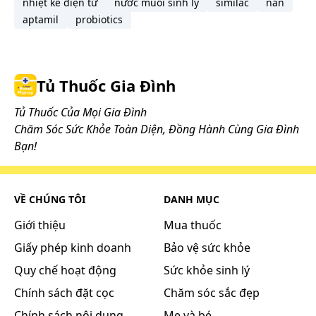
Hấp thu trực tiếp từ mũi là không đáng kể do độ
nhiệt kế điện tử
nước muối sinh lý
similac
nan
hòa tan trong nước thấp và phần lớn liều thuốc
aptamil
probiotics
thường bị nuốt. Sinh khả dụng tuyệt đối đường
uống cũng không đáng kể do kết hợp giữa hấp thu
không hoàn toàn qua đường tiêu hóa và chuyển
Tủ Thuốc Gia Đình
hóa lần đầu mạnh.
Phân bố
Tủ Thuốc Của Mọi Gia Đình
Liên kết với protein huyết tương ở mức cao vừa
Chăm Sóc Sức Khỏe Toàn Diện, Đồng Hành Cùng Gia Đình
phải (91%).
Bạn!
Chuyển hóa
Chuyển hóa tại gan thành chất chuyển hóa không
VỀ CHÚNG TÔI
DANH MỤC
có hoạt tính carboxylic acid, bởi CYP3A4 - một men
của hệ cytochrome P450.
Giới thiệu
Mua thuốc
Thải trừ
Giấy phép kinh doanh
Bảo vệ sức khỏe
Đường thải trừ chính theo đường mật, qua thận
Quy chế hoạt động
Sức khỏe sinh lý
không đáng kể.
Chính sách đặt cọc
Chăm sóc sắc đẹp
Cách dùng và liều dùng:
Chính sách nội dung
Mẹ và bé