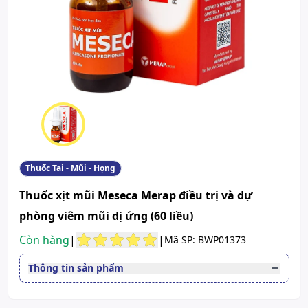
Thuốc Tai - Mũi - Họng
Thuốc xịt mũi Meseca Merap điều trị và dự
phòng viêm mũi dị ứng (60 liều)
Còn hàng
|
|
Mã SP: BWP01373
Thông tin sản phẩm
Thuốc cần kê toa
Có