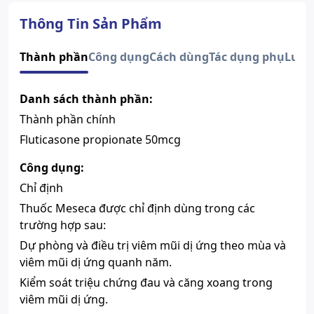
Dạng bào chế
Hỗn dịch xịt mũi
Quy cách
Chai
Thông Tin Sản Phẩm
Nhà sản xuất
Merap
Nước sản xuất
Việt Nam
Thành phần
Công dụng
Cách dùng
Tác dụng phụ
Lưu 
Xuất xứ thương
Việt Nam
hiệu
Danh sách thành phần:
Số đăng ký
Sao chép
893110551724
Thành phần chính
Hướng dẫn tra cứu số đăng ký thuốc được cấp phép
Fluticasone propionate 50mcg
Thông tin thành phầnHàm
Thành phần chính
lượngFluticasone
Công dụng:
propionate50mcg
Sản phẩm này chỉ bán khi có chỉ
Chỉ định
định của bác sĩ, mọi thông tin
Chú ý
Thuốc Meseca được chỉ định dùng trong các
trên Website chỉ mang tính chất
trường hợp sau:
tham khảo.
Dự phòng và điều trị viêm mũi dị ứng theo mùa và
viêm mũi dị ứng quanh năm.
Kiểm soát triệu chứng đau và căng xoang trong
viêm mũi dị ứng.