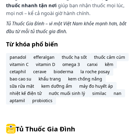
thuốc nhanh tận nơi
giúp bạn nhận thuốc mọi lúc,
mọi nơi – kể cả ngoài giờ hành chính.
Tủ Thuốc Gia Đình – vì một Việt Nam khỏe mạnh hơn, bắt
đầu từ mỗi tủ thuốc gia đình.
Từ khóa phổ biến
panadol
efferalgan
thuốc hạ sốt
thuốc cảm cúm
vitamin C
vitamin D
omega 3
canxi
kẽm
cetaphil
cerave
bioderma
la roche posay
bao cao su
khẩu trang
kem chống nắng
sữa rửa mặt
kem dưỡng ẩm
máy đo huyết áp
nhiệt kế điện tử
nước muối sinh lý
similac
nan
aptamil
probiotics
Tủ Thuốc Gia Đình