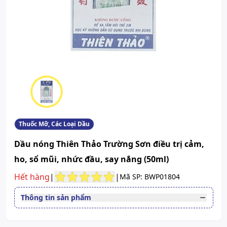
Thuốc Mỡ, Các Loại Dầu
Dầu nóng Thiên Thảo Trường Sơn điều trị cảm,
ho, sổ mũi, nhức đầu, say nắng (50ml)
Hết hàng
|
|
Mã SP: BWP01804
Thông tin sản phẩm
Thuốc cần kê toa
Không