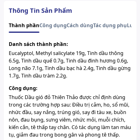
Đường dùng
Dùng ngoài
Quy cách
Chai 50ml
Thông Tin Sản Phẩm
Dạng bào chế
Dung dịch
Thành phần
Số đăng ký
Công dụng
Cách dùng
Tác dụng phụ
Sao chép
Lưu 
V1602-H12-10
Hướng dẫn tra cứu số đăng ký thuốc được cấp phép
Danh sách thành phần:
Eucalyptol, Methyl salicylate 19g, Tinh dầu thông
6.5g, Tinh dầu quế 0.7g, Tinh dầu đinh hương 0.6g,
Long não 7.1g, Tinh dầu bạc hà 2.4g, Tinh dầu gừng
1.7g, Tinh dầu tràm 2.2g.
Công dụng:
Thuốc Dầu gió đỏ Thiên Thảo được chỉ định dùng
trong các trường hợp sau: Ðiều trị cảm, ho, sổ mũi,
nhức đầu, say nắng, trúng gió, say đi tàu xe, buồn
nôn, đau bụng, sưng viêm, nhức mỏi, muỗi chích,
kiến cắn, tê thấp tay chân. Có tác dụng làm tan máu
tụ, giảm đau trong bong gân và phong tê thấp.