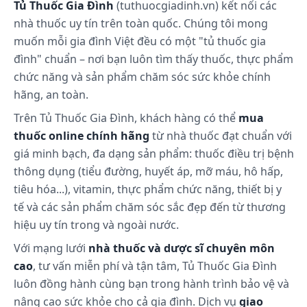
Tủ Thuốc Gia Đình
(tuthuocgiadinh.vn) kết nối các
Hướng dẫn cách xử trí ADR Khi gặp tác dụng phụ
của thuốc, cần ngưng sử dụng và thông báo cho
nhà thuốc uy tín trên toàn quốc. Chúng tôi mong
bác sĩ hoặc đến cơ sở y tế gần nhất để được xử trí
muốn mỗi gia đình Việt đều có một "tủ thuốc gia
kịp thời.
đình" chuẩn – nơi bạn luôn tìm thấy thuốc, thực phẩm
chức năng và sản phẩm chăm sóc sức khỏe chính
Những lưu ý khi sử dụng:
hãng, an toàn.
Dùng ngoài da. Để xa tầm tay của trẻ em. Nếu cơ
Trên Tủ Thuốc Gia Đình, khách hàng có thể
mua
thể mẫn cảm với dầu gió đỏ thì hãy lập tức
thuốc online chính hãng
từ nhà thuốc đạt chuẩn với
ngưng sử dụng và hỏi ý kiến của thầy thuốc. Đọc
giá minh bạch, đa dạng sản phẩm: thuốc điều trị bệnh
kỹ hướng dẫn sử dụng trước khi dùng. Khả năng
thông dụng (tiểu đường, huyết áp, mỡ máu, hô hấp,
lái xe và vận hành máy móc Chưa có báo cáo.
tiêu hóa...), vitamin, thực phẩm chức năng, thiết bị y
Thời kỳ mang thai Chưa có báo cáo. Thời kỳ cho
tế và các sản phẩm chăm sóc sắc đẹp đến từ thương
con bú Chưa có báo cáo. Tương tác thuốc Chưa
hiệu uy tín trong và ngoài nước.
có báo cáo.
Với mạng lưới
nhà thuốc và dược sĩ chuyên môn
cao
, tư vấn miễn phí và tận tâm, Tủ Thuốc Gia Đình
Cách bảo quản:
luôn đồng hành cùng bạn trong hành trình bảo vệ và
Bảo quản nơi khô mát.
nâng cao sức khỏe cho cả gia đình. Dịch vụ
giao