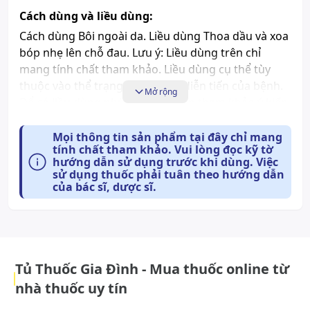
Cách dùng và liều dùng:
Cách dùng Bôi ngoài da. Liều dùng Thoa dầu và xoa
bóp nhẹ lên chỗ đau. Lưu ý: Liều dùng trên chỉ
mang tính chất tham khảo. Liều dùng cụ thể tùy
thuộc vào thể trạng và mức độ diễn tiến của bệnh.
Mở rộng
Để có liều dùng phù hợp, bạn cần tham khảo ý kiến
bác sĩ hoặc chuyên viên y tế. Làm gì khi dùng quá
liều? Trong trường hợp khẩn cấp, hãy gọi ngay cho
Mọi thông tin sản phẩm tại đây chỉ mang
tính chất tham khảo. Vui lòng đọc kỹ tờ
Trung tâm cấp cứu 115 hoặc đến trạm Y tế địa
hướng dẫn sử dụng trước khi dùng. Việc
phương gần nhất. Làm gì khi quên 1 liều? Nếu bạn
sử dụng thuốc phải tuân theo hướng dẫn
quên một liều thuốc, hãy dùng càng sớm càng tốt.
của bác sĩ, dược sĩ.
Tuy nhiên, nếu gần với liều kế tiếp, hãy bỏ qua liều
đã quên và dùng liều kế tiếp vào thời điểm như kế
hoạch. Lưu ý rằng không nên dùng gấp đôi liều đã
quy định.
Tủ Thuốc Gia Đình - Mua thuốc online từ
Tác dụng phụ có thể gặp:
nhà thuốc uy tín
Chưa có báo cáo về tác dụng phụ của sản phẩm.