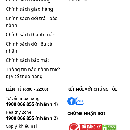
Những lưu ý khi sử dụng:
Chính sách giao hàng
Trước khi sử dụng thuốc bạn cần đọc kỹ hướng
Chính sách đổi trả - bảo
dẫn sử dụng và tham khảo thông tin bên dưới.
hành
Chống chỉ định:
Chính sách thanh toán
Thuốc EYEMIRU 40 EX chống chỉ định trong các
trường hợp sau:
Chính sách dữ liệu cá
nhân
Không dùng cho người dị ứng với bất cứ thành
phần nào của thuốc.
Chính sách bảo mật
Thận trọng khi sử dụng
Thông tin bảo hành thiết
Hỏi ý kiến bác sỹ hoặc dược sỹ khi dùng trong
bị y tế theo hãng
các trường hợp sau:
LIÊN HỆ (6:00 - 22:00)
KẾT NỐI VỚI CHÚNG TÔI
Được chẩn đoán mắc bệnh tăng nhãn áp.
Tư vấn mua hàng
Được điều trị y học hoặc sử dụng các loại thuốc
1900 066 855
(nhánh 1)
nhỏ mắt khác hoặc thuốc mỡ mắt.
Healthy Zone
CHỨNG NHẬN BỞI
Có thể gây dị ứng cho những người có tiền sử dị
1900 066 855
(nhánh 2)
ứng với bất kỳ loại thuốc nào.
Góp ý, khiếu nại