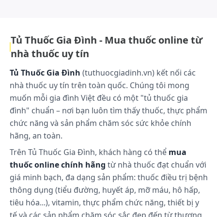
với "cuộc sống. tình yêu." là một cách diễn đạt đơn giản về triết lý của
mắt hoặc tương tự).
Lion, thể hiện quyết tâm của doanh nghiệp trong việc yêu thương và
đóng góp vào cuộc sống hàng ngày của mọi người..
Dược lực học
Eyemiru 40 EX cải thiện tình trạng mắt mệt mỏi do
Tủ Thuốc Gia Đình - Mua thuốc online từ
các công việc hằng ngày (làm việc lâu bên máy vi
nhà thuốc uy tín
tính, đọc sách báo và xem ti vi).
Eyemiru 40 EX giúp làm dịu và tỉnh táo tình trạng
Tủ Thuốc Gia Đình
(tuthuocgiadinh.vn) kết nối các
mắt mỏi và ngứa.
nhà thuốc uy tín trên toàn quốc. Chúng tôi mong
muốn mỗi gia đình Việt đều có một "tủ thuốc gia
Eyemiru 40 EX giúp cải thiện tình trạng mắt mệt mỏi
và sung huyết bằng cách bổ sung dinh dưỡng, giúp
đình" chuẩn – nơi bạn luôn tìm thấy thuốc, thực phẩm
đôi mắt khỏe đẹp.
chức năng và sản phẩm chăm sóc sức khỏe chính
Eyemiru 40 EX cải thiện tình trạng suy giảm của
hãng, an toàn.
chức năng điều chỉnh tầm nhìn của mắt.
Trên Tủ Thuốc Gia Đình, khách hàng có thể
mua
Dược động học
thuốc online chính hãng
từ nhà thuốc đạt chuẩn với
Chưa có thông tin.
giá minh bạch, đa dạng sản phẩm: thuốc điều trị bệnh
thông dụng (tiểu đường, huyết áp, mỡ máu, hô hấp,
Cách dùng và liều dùng:
tiêu hóa...), vitamin, thực phẩm chức năng, thiết bị y
Cách dùng
tế và các sản phẩm chăm sóc sắc đẹp đến từ thương