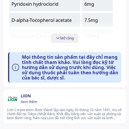
Pyridoxin hydroclorid
6mg
D-alpha-Tocopherol acetate
7.5mg
Potassium L-Aspartate
150mg
Mở rộng
Công dụng:
Mọi thông tin sản phẩm tại đây chỉ mang
Chỉ định
tính chất tham khảo. Vui lòng đọc kỹ tờ
hướng dẫn sử dụng trước khi dùng. Việc
Thuốc EYEMIRU được chỉ định dùng trong các
sử dụng thuốc phải tuân theo hướng dẫn
trường hợp sau:
của bác sĩ, dược sĩ.
Ðiều trị căng mắt, xung huyết kết mạc, phòng
chống các bệnh về mắt (sau khi bơi lội, khi bị bụi
LION
hoặc mồ hôi vào mắt hoặc tương tự), các bệnh viêm
Xem thêm
mắt gây ra bởi tia cực tím bao gồm cả ánh sáng với
Lion Corporation được thành lập vào ngày 30 tháng 10 năm 1891, trụ sở
bước sóng khác (mù tuyết), viêm mi mắt (sự viêm
chính đặt tại Tokyo (Nhật Bản). Khởi đầu bằng việc sản xuất xà phòng và
kem đánh răng, hiện nay Lion đã mở rộng lĩnh vực sản xuất và kinh
nhiễm tại mi mắt), khó chịu khi đeo kính áp tròng
doanh, bao gồm chăm sóc răng miệng, chăm sóc sắc đẹp, dược phẩm,
cứng, ngứa mắt, mắt mờ (do có nhiều chất nhầy ở
vật liệu nha khoa, sản phẩm giặt ủi,... Khẩu hiệu "life. love." tương ứng