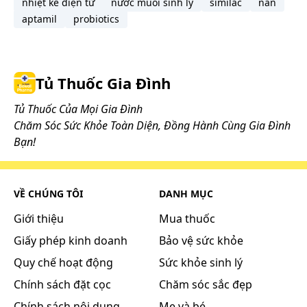
nhiệt kế điện tử
nước muối sinh lý
similac
nan
vào thời điểm như kế hoạch. Lưu ý rằng không nên
aptamil
probiotics
dùng gấp đôi liều đã quy định.
Tác dụng phụ có thể gặp:
Khi sử dụng thuốc EYEMIRU 40 EX, bạn có thể gặp
Tủ Thuốc Gia Đình
các tác dụng không mong muốn (ADR).
Thường gặp, ADR > 1/100
Tủ Thuốc Của Mọi Gia Đình
Chưa có báo cáo.
Chăm Sóc Sức Khỏe Toàn Diện, Đồng Hành Cùng Gia Đình
Bạn!
Ít gặp, 1/1000 < ADR < 1/100
Chưa có báo cáo.
Không xác định tần suất
VỀ CHÚNG TÔI
DANH MỤC
Tại chỗ: Có thể gây ra ngứa mắt, đỏ mắt trong một
Giới thiệu
Mua thuốc
số trường hợp.
Hướng dẫn cách xử trí ADR
Giấy phép kinh doanh
Bảo vệ sức khỏe
Hỏi ý kiến bác sỹ và các chuyên gia về mắt khi gặp
Quy chế hoạt động
Sức khỏe sinh lý
các tác dụng không mong muốn.
Chính sách đặt cọc
Chăm sóc sắc đẹp
Chính sách nội dung
Mẹ và bé