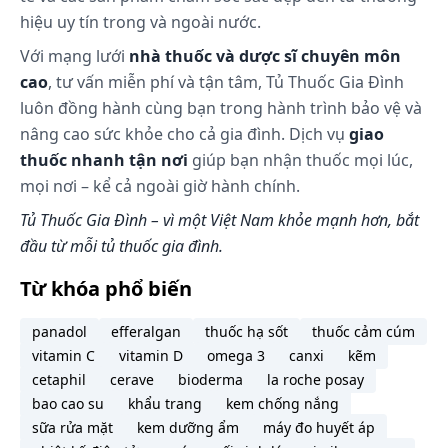
Thuốc dùng nhỏ mắt
hiệu uy tín trong và ngoài nước.
Liều dùng
Với mạng lưới
nhà thuốc và dược sĩ chuyên môn
Nhỏ từ 1 đến 3 giọt vào mỗi mắt, 3 đến 6 lần một
cao
, tư vấn miễn phí và tận tâm, Tủ Thuốc Gia Đình
ngày hoặc theo chỉ định của bác sỹ hoặc dược sỹ.
luôn đồng hành cùng bạn trong hành trình bảo vệ và
Lưu ý: Liều dùng trên chỉ mang tính chất tham
nâng cao sức khỏe cho cả gia đình. Dịch vụ
giao
khảo. Liều dùng cụ thể tùy thuộc vào thể trạng và
thuốc nhanh tận nơi
giúp bạn nhận thuốc mọi lúc,
mức độ diễn tiến của bệnh. Để có liều dùng phù
mọi nơi – kể cả ngoài giờ hành chính.
hợp, bạn cần tham khảo ý kiến bác sĩ hoặc chuyên
viên y tế.
Tủ Thuốc Gia Đình – vì một Việt Nam khỏe mạnh hơn, bắt
đầu từ mỗi tủ thuốc gia đình.
Làm gì khi dùng quá liều?
Khi sử dụng quá liều sản phẩm này bạn có thể cảm
Từ khóa phổ biến
thấy hoa mắt một cách không bình thường hoặc có
thể gây đỏ mắt.
panadol
efferalgan
thuốc hạ sốt
thuốc cảm cúm
Làm gì khi quên 1 liều?
vitamin C
vitamin D
omega 3
canxi
kẽm
cetaphil
cerave
bioderma
la roche posay
Nếu bạn quên một liều thuốc EYEMIRU 40 EX, hãy
bao cao su
khẩu trang
kem chống nắng
dùng càng sớm càng tốt. Tuy nhiên, nếu gần với liều
sữa rửa mặt
kem dưỡng ẩm
máy đo huyết áp
kế tiếp, hãy bỏ qua liều đã quên và dùng liều kế tiếp