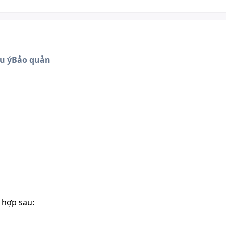
u ý
Bảo quản
 hợp sau: