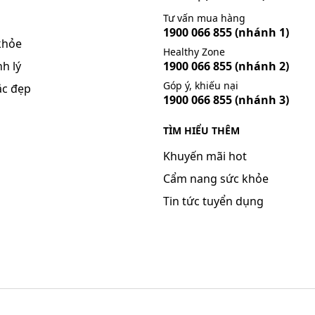
Tư vấn mua hàng
p sau:
1900 066 855
(nhánh 1)
khỏe
Healthy Zone
.
h lý
1900 066 855
(nhánh 2)
Góp ý, khiếu nại
ắc đẹp
1900 066 855
(nhánh 3)
ờ hướng dẫn sử dụng thuốc đính kèm sản phẩm.
TÌM HIỂU THÊM
e và vận hành máy móc
Khuyến mãi hot
Cẩm nang sức khỏe
Tin tức tuyển dụng
mang thai và cho con bú
lợi ích vượt trội nguy cơ có thể xảy ra.
ủa thuốc hoặc gây ra các tác dụng phụ.