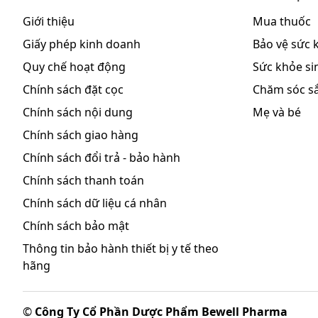
Giới thiệu
Mua thuốc
Thuốc Afenemi chống chỉ định trong các trường hợ
Giấy phép kinh doanh
Bảo vệ sức 
Quá mẫn với bất cứ thành phần nào của thuốc
Quy chế hoạt động
Sức khỏe sin
Thận trọng khi sử dụng
Chính sách đặt cọc
Chăm sóc s
Chính sách nội dung
Mẹ và bé
Vui lòng xem thêm các thông tin về thuốc trong t
Chính sách giao hàng
Ảnh hưởng của thuốc lên khả năng lái x
Chính sách đổi trả - bảo hành
Chính sách thanh toán
Chưa rõ ảnh hưởng của thuốc.
Chính sách dữ liệu cá nhân
Sử dụng thuốc cho phụ nữ trong thời kỳ 
Chính sách bảo mật
Tuân theo chỉ định từ bác sĩ. Chỉ nên dùng thuốc khi 
Thông tin bảo hành thiết bị y tế theo
hãng
Tương tác thuốc
Tương tác thuốc có thể ảnh hưởng đến hoạt động c
©
Công Ty Cổ Phần Dược Phẩm Bewell Pharma