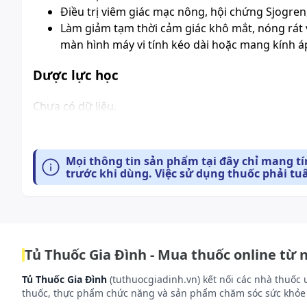
Điều trị viêm giác mạc nông, hội chứng Sjogren
Làm giảm tạm thời cảm giác khô mắt, nóng rát v
màn hình máy vi tính kéo dài hoặc mang kính á
Dược lực học
Chưa có dữ liệu.
Dược động học
Mọi thông tin sản phẩm tại đây chỉ mang t
Chưa có dữ liệu.
trước khi dùng. Việc sử dụng thuốc phải tu
Cách dùng và liều dùng:
Cách dùng
Tủ Thuốc Gia Đình - Mua thuốc online từ 
Thuốc dùng nhỏ mắt.
Tủ Thuốc Gia Đình
(tuthuocgiadinh.vn) kết nối các nhà thuốc 
Liều dùng
thuốc, thực phẩm chức năng và sản phẩm chăm sóc sức khỏe 