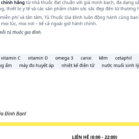
 chính hãng
từ nhà thuốc đạt chuẩn với giá minh bạch, đa dạng s
diễn tiến của bệnh. Để có liều dùng phù hợp, bạn cần tham
ng, thiết bị y tế và các sản phẩm chăm sóc sắc đẹp đến từ thương h
n miễn phí và tận tâm, Tủ Thuốc Gia Đình luôn đồng hành cùng bạn 
ọi lúc, mọi nơi – kể cả ngoài giờ hành chính.
ỗi tủ thuốc gia đình.
tâm cấp cứu 115 hoặc đến trạm Y tế địa phương gần nhất.
vitamin C
vitamin D
omega 3
canxi
kẽm
cetaphil
ng ẩm
máy đo huyết áp
nhiệt kế điện tử
nước muối sinh lý
n giãn cách với liều tiếp theo quá ngắn thì bỏ qua liều đã qu
ù cho liều đã bị bỏ lỡ.
 muốn gặp phải khi sử dụng thuốc.
a Đình Bạn!
 sử dụng và tham khảo thông tin bên dưới.
LIÊN HỆ (6:00 - 22:00)