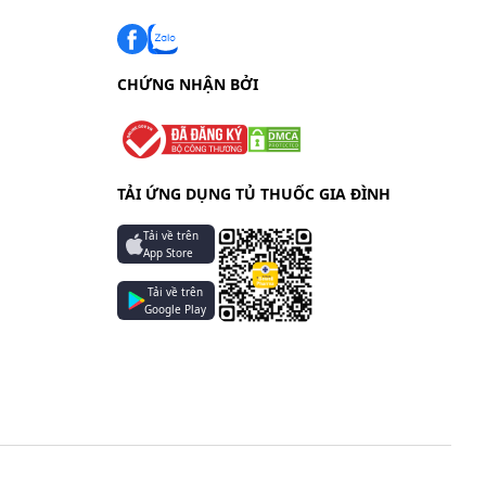
CHỨNG NHẬN BỞI
TẢI ỨNG DỤNG TỦ THUỐC GIA ĐÌNH
Tải về trên
App Store
Tải về trên
Google Play