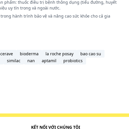
ản phẩm: thuốc điều trị bệnh thông dụng (tiểu đường, huyết
 khảo ý
iệu uy tín trong và ngoài nước.
trong hành trình bảo vệ và nâng cao sức khỏe cho cả gia
cerave
bioderma
la roche posay
bao cao su
similac
nan
aptamil
probiotics
ên và
KẾT NỐI VỚI CHÚNG TÔI