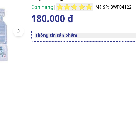
Còn hàng
|
|
Mã SP: BWP04122
180.000 ₫
Next
Thông tin sản phẩm
Thuốc cần kê toa
Không
Dạng bào chế
Dung dịch nhỏ mắt
Quy cách
Hộp
Thành phần
Natri hyaluronat
CÔNG TY CỔ PHẦN DƯỢC 
Nhà sản xuất
CPC1 HÀ NỘI
Nước sản xuất
Việt Nam
Xuất xứ thương
Việt Nam
hiệu
Số đăng ký
Sao ché
893110913924
Hướng dẫn tra cứu số đăng ký thuốc được cấp 