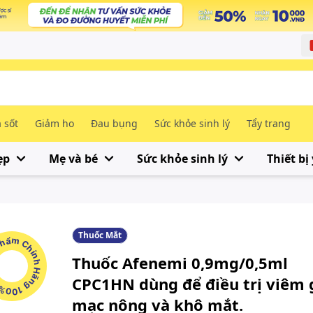
 sốt
Giảm ho
Đau bụng
Sức khỏe sinh lý
Tẩy trang
ẹp
Mẹ và bé
Sức khỏe sinh lý
Thiết bị 
Thuốc Mắt
m Chính Hãng 100%
Thuốc Afenemi 0,9mg/0,5ml
CPC1HN dùng để điều trị viêm 
mạc nông và khô mắt.