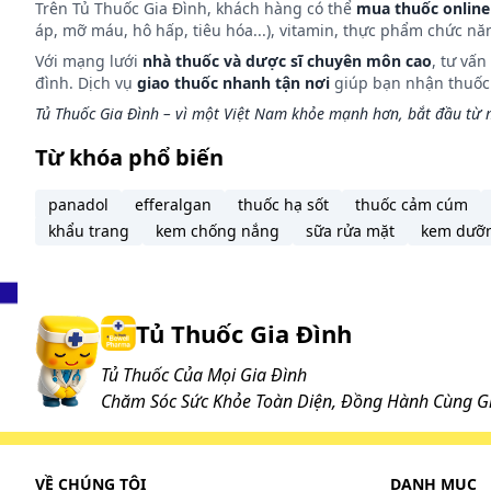
Trên Tủ Thuốc Gia Đình, khách hàng có thể
mua thuốc online
Liều dùng cụ thể tùy thuộc vào thể trạng và mức độ 
áp, mỡ máu, hô hấp, tiêu hóa...), vitamin, thực phẩm chức nă
kiến bác sĩ hoặc chuyên viên y tế.
Với mạng lưới
nhà thuốc và dược sĩ chuyên môn cao
, tư vấ
đình. Dịch vụ
giao thuốc nhanh tận nơi
giúp bạn nhận thuốc m
Làm gì khi dùng quá liều?
Tủ Thuốc Gia Đình – vì một Việt Nam khỏe mạnh hơn, bắt đầu từ m
Trong trường hợp khẩn cấp, hãy gọi ngay cho Trung 
Từ khóa phổ biến
Làm gì khi quên 1 liều?
panadol
efferalgan
thuốc hạ sốt
thuốc cảm cúm
khẩu trang
kem chống nắng
sữa rửa mặt
kem dưỡ
Bổ sung liều ngay khi nhớ ra. Tuy nhiên, nếu thời gia
tiếp tục lịch dùng thuốc. Không dùng liều gấp đôi để b
Tác dụng phụ có thể gặp:
Tủ Thuốc Gia Đình
Thông báo cho thầy thuốc các tác dụng không mong
Tủ Thuốc Của Mọi Gia Đình
Những lưu ý khi sử dụng:
Chăm Sóc Sức Khỏe Toàn Diện, Đồng Hành Cùng Gi
Trước khi sử dụng thuốc bạn cần đọc kỹ hướng dẫn
Chống chỉ định
VỀ CHÚNG TÔI
DANH MỤC