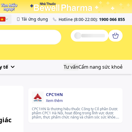
Tải ứng dụng
Hotline
(8:00-22:00)
:
1900 066 855
Tiếng Việt
y tế
Tư vấn
Cẩm nang sức khoẻ
CPC1HN
Xem thêm
CPC1HN là thương hiệu thuộc Công ty Cổ phần Dược
phẩm CPC1 Hà Nội, hoạt động trong lĩnh vực dược
phẩm, thực phẩm chức năng và chăm sóc sức khỏe.
giác
Thương hiệu này hướng đến việc cung cấp các sản
phẩm đa dạng, được sản xuất trên dây chuyền hiện
đại nhằm đáp ứng nhu cầu sử dụng an toàn và tiện