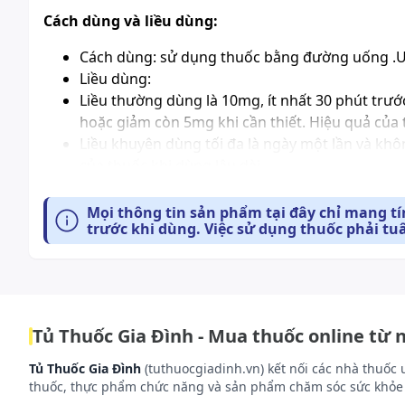
Cách dùng và liều dùng:
Cách dùng: sử dụng thuốc bằng đường uống .Uố
Liều dùng:
Liều thường dùng là 10mg, ít nhất 30 phút trướ
hoặc giảm còn 5mg khi cần thiết. Hiệu quả của 
Liều khuyên dùng tối đa là ngày một lần và khôn
của thuốc khi dùng lâu dài.
Không cần hiệu chỉnh liều ờ người cao tuổi.
Bệnh nhân suy gan: Ở bệnh nhân suy gan mức đ
Mọi thông tin sản phẩm tại đây chỉ mang t
trước khi dùng. Việc sử dụng thuốc phải tu
dùng tadalafil cho bệnh nhân suy gan nặng.
Bệnh nhân suy thận: Ở bệnh nhân suy thận mức đ
với liều 5 mg không quá một lần/ngày, liều tối
(độ thanh thải creatinin dưới 30 ml/phút) kể 
lần/ngày.
Tủ Thuốc Gia Đình - Mua thuốc online từ 
Bệnh nhân đã ổn định với chế độ điều trị dùng t
Bệnh nhân dùng các thuốc ức chế mạnh cytoch
Tủ Thuốc Gia Đình
(tuthuocgiadinh.vn) kết nối các nhà thuốc 
một lần mỗi 72 giờ.
thuốc, thực phẩm chức năng và sản phẩm chăm sóc sức khỏe 
Xử trí quá liều: