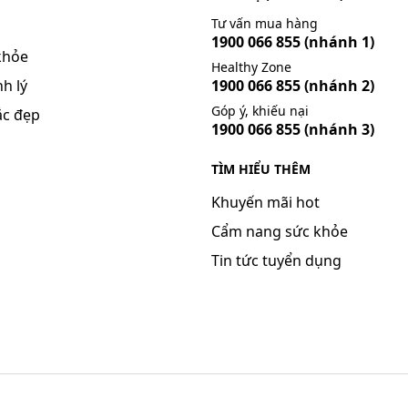
Tư vấn mua hàng
Itraconazol, nước ép nho…
1900 066 855
(nhánh 1)
khỏe
Healthy Zone
h lý
1900 066 855
(nhánh 2)
Góp ý, khiếu nại
ắc đẹp
1900 066 855
(nhánh 3)
TÌM HIỂU THÊM
C, để ở nơi khô ráo tránh ẩm ướt và va đập.Không để thuốc 
Khuyến mãi hot
Cẩm nang sức khỏe
Tin tức tuyển dụng