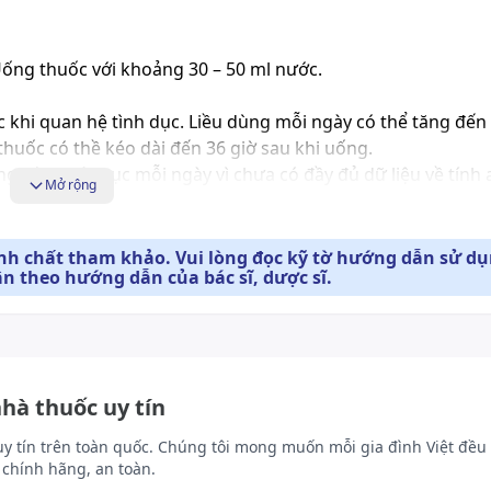
ng thuốc với khoảng 30 – 50 ml nước.
c khi quan hệ tình dục. Liều dùng mỗi ngày có thể tăng đế
thuốc có thề kéo dài đến 36 giờ sau khi uống.
g dùng liên tục mỗi ngày vì chưa có đầy đủ dữ liệu về tính 
Mở rộng
ộ nhẹ đến vừa, liều tối đa không quá 10 mg ngày một lần.
ính chất tham khảo. Vui lòng đọc kỹ tờ hướng dẫn sử d
ân theo hướng dẫn của bác sĩ, dược sĩ.
ộ vừa (độ thanh thải creatinin từ 31 – 50 ml/phút), nên k
 đa không quá 10 mg một lần mỗi 48 giờ. Ở bệnh nhân suy t
cả bệnh nhân đang thẩm phân máu, liều tối đa không quá 5 
nhà thuốc uy tín
huốc chẹn thụ thể alpha, nên dùng Tadalafil với liều khởi đ
rom P450 isoenzym CYP3A4, không nên dùng tadalafil quá
uy tín trên toàn quốc. Chúng tôi mong muốn mỗi gia đình Việt đều 
chính hãng, an toàn.