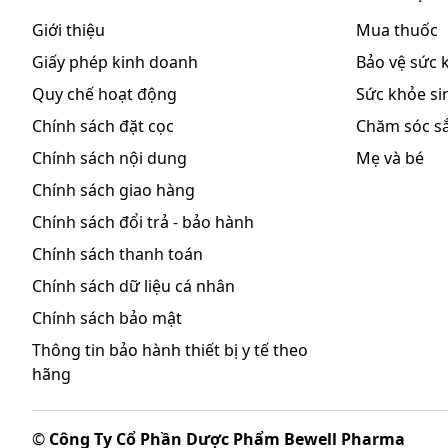
Tương tác thuốc:
Thuốc ức chế enzym CYP3A4: Errythromycin, 
Giới thiệu
Mua thuốc
Thuốc ức chế enzym Protease: Ritonavir.
Giấy phép kinh doanh
Bảo vệ sức 
Thuốc Ethinylestradiol.
Quy chế hoạt động
Sức khỏe sin
Tương kỵ thuốc:
Chính sách đặt cọc
Chăm sóc s
Chính sách nội dung
Mẹ và bé
Cách bảo quản:
Chính sách giao hàng
Đựng thuốc trong bao bì kín, nhiệt độ từ 25 – 30 độ 
Chính sách đổi trả - bảo hành
lạnh. Tránh xa tầm tay trẻ em
Chính sách thanh toán
Chính sách dữ liệu cá nhân
Chính sách bảo mật
Thông tin bảo hành thiết bị y tế theo
hãng
©
Công Ty Cổ Phần Dược Phẩm Bewell Pharma