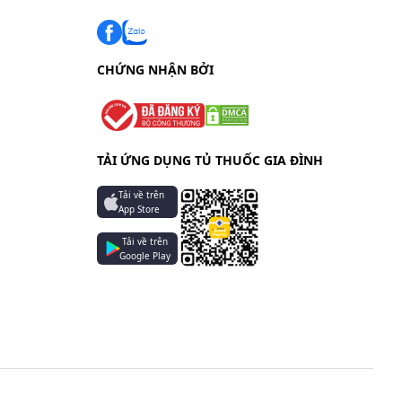
CHỨNG NHẬN BỞI
TẢI ỨNG DỤNG TỦ THUỐC GIA ĐÌNH
trong tủ
Tải về trên
App Store
Tải về trên
Google Play