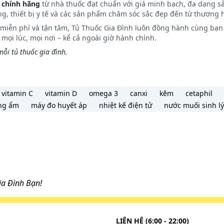
 chính hãng
từ nhà thuốc đạt chuẩn với giá minh bạch, đa dạng s
ng, thiết bị y tế và các sản phẩm chăm sóc sắc đẹp đến từ thương h
n miễn phí và tận tâm, Tủ Thuốc Gia Đình luôn đồng hành cùng bạn 
ọi lúc, mọi nơi – kể cả ngoài giờ hành chính.
uồn ngủ.
ỗi tủ thuốc gia đình.
ắt.
vitamin C
vitamin D
omega 3
canxi
kẽm
cetaphil
ng ẩm
máy đo huyết áp
nhiệt kế điện tử
nước muối sinh lý
u cơ tim, đau thắt ngực không ổn định, rối loạn nhịp tim
 của thuốc.
c: Đối với người lái xe và vận hành máy móc, người lao độ
a Đình Bạn!
y ra tác dụng: Nhức đầu, chóng mặt, hoa mắt, buồn ngủ ảnh
vận hành máy móc, người lao động nặng.
 được chỉ định
LIÊN HỆ (6:00 - 22:00)