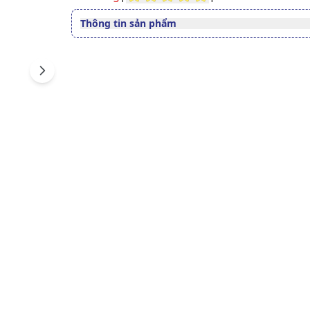
Thông tin sản phẩm
Thuốc cần kê toa
Có
Dạng bào chế
Viên nén bao phim
Next
Quy cách
Hộp 1 vỉ x 2 viên
Công ty TNHH Liên Doanh
Nhà sản xuất
Stellapharm
Nước sản xuất
Việt Nam
Xuất xứ thương
Việt Nam
hiệu
Số đăng ký
Sao chép
VD-21118-14
Hướng dẫn tra cứu số đăng ký thuốc được cấp 
Thành phần chính
Tadalafil
Sản phẩm này chỉ bán khi co
Chú ý
định của bác sĩ