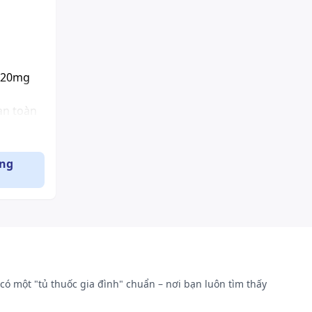
n 20mg
an toàn
 Không
ụng
hởi đầu
hận nặng
mg một
ầu 5 mg.
 10 mg
có một "tủ thuốc gia đình" chuẩn – nơi bạn luôn tìm thấy