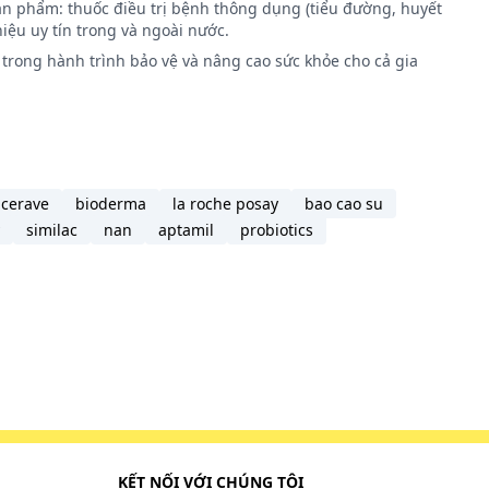
ản phẩm: thuốc điều trị bệnh thông dụng (tiểu đường, huyết
iệu uy tín trong và ngoài nước.
trong hành trình bảo vệ và nâng cao sức khỏe cho cả gia
cerave
bioderma
la roche posay
bao cao su
similac
nan
aptamil
probiotics
 suy
ng
 hưởng
KẾT NỐI VỚI CHÚNG TÔI