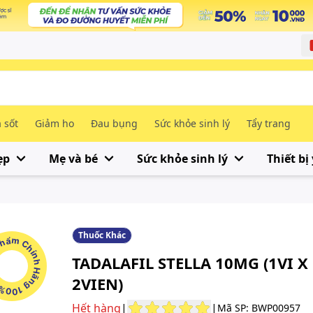
 sốt
Giảm ho
Đau bụng
Sức khỏe sinh lý
Tẩy trang
ẹp
Mẹ và bé
Sức khỏe sinh lý
Thiết bị 
Thuốc Khác
m Chính Hãng 100%
TADALAFIL STELLA 10MG (1VI X
2VIEN)
Hết hàng
|
|
Mã SP: BWP00957