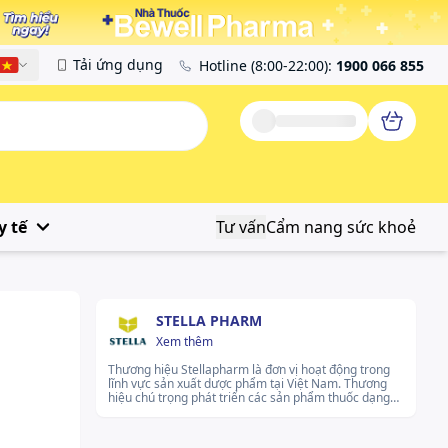
Tải ứng dụng
Hotline
(8:00-22:00)
:
1900 066 855
Tiếng Việt
y tế
Tư vấn
Cẩm nang sức khoẻ
STELLA PHARM
Xem thêm
Thương hiệu Stellapharm là đơn vị hoạt động trong
lĩnh vực sản xuất dược phẩm tại Việt Nam. Thương
hiệu chú trọng phát triển các sản phẩm thuốc dạng
viên nang và viên nén phục vụ cho hệ tiêu hóa và các
vấn đề sức khỏe phổ biến. Thương hiệu nỗ lực đảm
bảo kiểm soát chất lượng sản phẩm và cải tiến quy