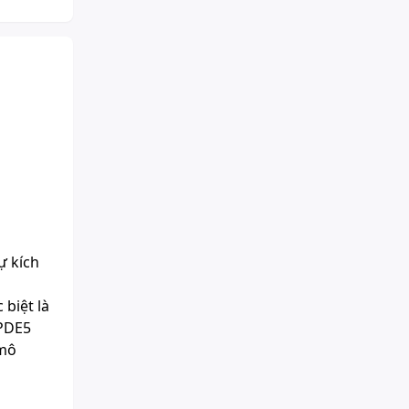
ự kích
 biệt là
 PDE5
 mô