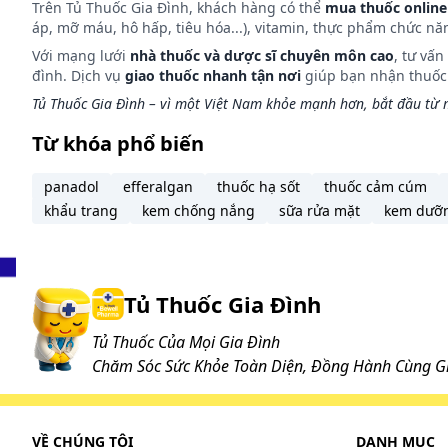
Trên Tủ Thuốc Gia Đình, khách hàng có thể
mua thuốc online
Xử trí quên liều:
áp, mỡ máu, hô hấp, tiêu hóa...), vitamin, thực phẩm chức nă
Với mạng lưới
nhà thuốc và dược sĩ chuyên môn cao
, tư vấ
Tác dụng phụ có thể gặp:
đình. Dịch vụ
giao thuốc nhanh tận nơi
giúp bạn nhận thuốc m
Trên hệ thần kinh: Nhức đầu, chóng mặt, hoa mắt, b
Tủ Thuốc Gia Đình – vì một Việt Nam khỏe mạnh hơn, bắt đầu từ m
Trên mắt: viêm kết mạc sung huyết, sưng mắt, đau m
Từ khóa phổ biến
Những lưu ý khi sử dụng:
panadol
efferalgan
thuốc hạ sốt
thuốc cảm cúm
khẩu trang
kem chống nắng
sữa rửa mặt
kem dưỡ
Chống chỉ định:
Bệnh nhân mắc các bệnh tim mạch như nhồi má
tim nặng, tai biến mạch máu não.
Bệnh nhân huyết áp thấp hoặc huyết áp cao.
Tủ Thuốc Gia Đình
Bệnh nhân quá mẫn với bất kỳ thành phần nào
Thận trọng:
Tủ Thuốc Của Mọi Gia Đình
Ảnh hưởng khả năng lái xe & vận hành máy mó
Chăm Sóc Sức Khỏe Toàn Diện, Đồng Hành Cùng Gi
nặng: Thuốc Tadalafil Stella 10mg có thể gâ
đến khả năng tập trung của người lái xe và 
Phụ nữ thời kì mang thai & cho con bú: không
VỀ CHÚNG TÔI
DANH MỤC