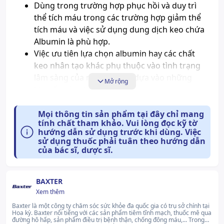
Dùng trong trường hợp phục hồi và duy trì
thể tích máu trong các trường hợp giảm thể
tích máu và việc sử dụng dung dịch keo chứa
Albumin là phù hợp.
Việc ưu tiên lựa chọn albumin hay các chất
keo nhân tạo khác phụ thuộc vào tình trạng
lâm sàng của người bệnh, dựa vào những
Mở rộng
khuyến cáo chính thức.
Dược lực học
Mọi thông tin sản phẩm tại đây chỉ mang
tính chất tham khảo. Vui lòng đọc kỹ tờ
hướng dẫn sử dụng trước khi dùng. Việc
Albumin
người chiếm số lượng hơn một nửa lượng
sử dụng thuốc phải tuân theo hướng dẫn
protein trong huyết tương và khoảng 10% trong
của bác sĩ, dược sĩ.
các protein được tổng hợp tại gan.
Tính chất lý-hóa: Human Albumin Baxter 20%
BAXTER
50ml có tác dụng tăng áp suất keo tốt. Chức năng
Xem thêm
sinh lý quan trọng nhất của albumin là góp phần
Baxter là một công ty chăm sóc sức khỏe đa quốc gia có trụ sở chính tại
tạo áp suất keo trong máu và chức năng vận
Hoa kỳ. Baxter nổi tiếng với các sản phẩm tiêm tĩnh mạch, thuốc mê qua
chuyển của nó.
đường hô hấp, sản phẩm điều trị bệnh thận, chống đông máu,... Trong