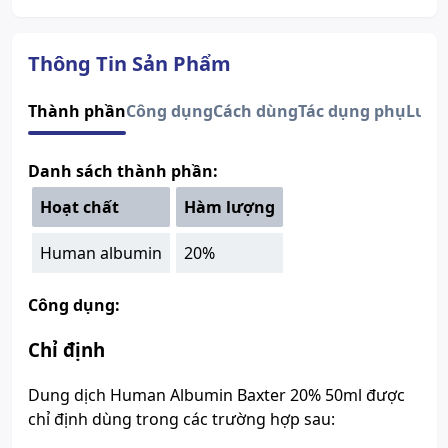
Thuốc cần kê toa
Có
Dạng bào chế
Dung dịch tiêm truyền
Quy cách
Hộp x 50ml
Thông Tin Sản Phẩm
Thành phần
Human albumin
Nhà sản xuất
BAXTER
Thành phần
Công dụng
Cách dùng
Tác dụng phụ
Lưu 
Nước sản xuất
Áo
Xuất xứ thương
Hoa Kỳ
Danh sách thành phần:
hiệu
Số đăng ký
Sao chép
900410177100
Hoạt chất
Hàm lượng
Hướng dẫn tra cứu số đăng ký thuốc được cấp phép
Human albumin
20%
Công dụng:
Chỉ định
Dung dịch
Human Albumin
Baxter 20% 50ml được
chỉ định dùng trong các trường hợp sau: