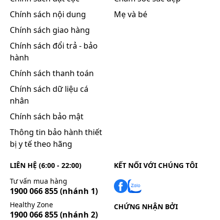
thuốc khác có chứa máu và các thành phần của
Chính sách nội dung
Mẹ và bé
máu nhưng có thể sử dụng đồng thời với các chế
phẩm tiêm khác khi thật sự cần thiết.
Chính sách giao hàng
Các dung dịch albumin không nên trộn lẫn với
Chính sách đổi trả - bảo
protein thủy phân hoặc các dung dịch có chứa cồn
hành
vì các chất này kết hợp với nhau có thể tạo ra kết
Chính sách thanh toán
túa protein.
Chính sách dữ liệu cá
Không thêm các thuốc bổ sung vào dung dịch
nhân
truyền.
Chính sách bảo mật
Tình trạng tăng khối lượng tuần hoàn có thể xảy ra
nếu liều dùng và tốc độ truyền không được điều
Thông tin bảo hành thiết
chỉnh, cân nhắc cho phù hợp với nồng độ dung dịch
bị y tế theo hãng
và tình trạng lâm sàng của từng bệnh nhân. Cần
theo dõi thông số huyết động khi bệnh nhân dùng
LIÊN HỆ (6:00 - 22:00)
KẾT NỐI VỚI CHÚNG TÔI
Human Albumin Baxter 20% 50ml và nên kiểm tra
Tư vấn mua hàng
nguy cơ tăng lưu lượng máu và quá tải tuần hoàn.
1900 066 855
(nhánh 1)
Nếu albumin người được sử dụng, phải theo dõi
Healthy Zone
CHỨNG NHẬN BỞI
1900 066 855
(nhánh 2)
liên tục các thông số huyết động học bao gồm: