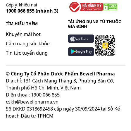
Góp ý, khiếu nại
Huyết áp động mạch và nhịp tim.
1900 066 855
(nhánh 3)
Áp lực tĩnh mạch chủ.
TẢI ỨNG DỤNG TỦ THUỐC
Áp lực động mạch phổi.
TÌM HIỂU THÊM
GIA ĐÌNH
Lượng nước tiểu.
Khuyến mãi hot
Nồng độ các chất điện giải.
App Store
Cẩm nang sức khỏe
Tỷ lệ hematocrit/hemoglobin
Google Play
Tin tức tuyển dụng
Dấu hiệu lâm sàng của suy tim và suy hô hấp (vd:
Khó thở)
Dấu hiệu lâm sàng của việc tăng áp lực hộp sọ (vd:
©
Công Ty Cổ Phần Dược Phẩm Bewell Pharma
Đau đầu)
Địa chỉ: 131 Cách Mạng Tháng 8, Phường Bàn Cờ,
Lưu ý: Liều dùng trên chỉ mang tính chất tham
Thành phố Hồ Chí Minh, Việt Nam
khảo. Liều dùng cụ thể tùy thuộc vào thể trạng và
Điện thoại: 1900 066 855
mức độ diễn tiến của bệnh. Để có liều dùng phù
cskh@bewellpharma.vn
hợp, bạn cần tham khảo ý kiến bác sĩ hoặc chuyên
Số ĐKKD 0318692458 cấp ngày 30/09/2024 tại Sở Kế
viên y tế.
hoạch Đầu tư TPHCM
Làm gì khi dùng quá liều?