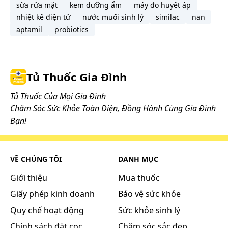
sữa rửa mặt
kem dưỡng ẩm
máy đo huyết áp
của từng bệnh nhân và theo chỉ dẫn.
nhiệt kế điện tử
nước muối sinh lý
similac
nan
Trong trường hợp thay huyết tương thì tốc độ
aptamil
probiotics
truyền dịch phải được điều chỉnh phù hợp với tốc
độ thải trừ.
Liều dùng
Tủ Thuốc Gia Đình
Liều dùng phụ thuộc vào thể trạng của từng bệnh
Tủ Thuốc Của Mọi Gia Đình
nhân, mức độ nghiêm trọng của chấn thương hoặc
Chăm Sóc Sức Khỏe Toàn Diện, Đồng Hành Cùng Gia Đình
tình trạng bệnh và lượng dịch hay protein của cơ
Bạn!
thể tiếp tục mất. Nên kiểm tra thể tích tuần hoàn và
mức độ thiếu hụt albumin huyết tương để xác định
liều dùng thích hợp.
VỀ CHÚNG TÔI
DANH MỤC
Dung dịch Human Albumin Baxter 20% 50ml cần
Giới thiệu
Mua thuốc
phải tiêm truyền tĩnh mạch. Không được pha loãng
Giấy phép kinh doanh
Bảo vệ sức khỏe
chế phẩm với nước cất pha tiêm do có thể gây tan
huyết.
Quy chế hoạt động
Sức khỏe sinh lý
Không nên trộn lẫn các dung dịch albumin với các
Chính sách đặt cọc
Chăm sóc sắc đẹp