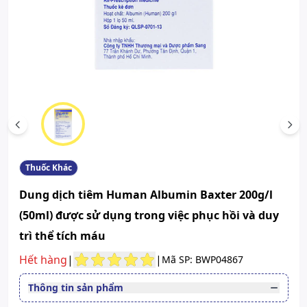
Scroll left
Scr
Thuốc Khác
Dung dịch tiêm Human Albumin Baxter 200g/l
(50ml) được sử dụng trong việc phục hồi và duy
trì thể tích máu
Hết hàng
|
|
Mã SP: BWP04867
Thông tin sản phẩm