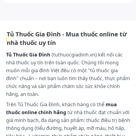
suốt quá trình hình thành và phát triển của mình, Baxter đã làm việc vô
Albumin đóng góp vào việc ổn định thể tích tuần
cùng chăm chỉ để hướng đến sứ mệnh là duy trì sự khỏe mạnh của con
người. Điều này đã mang lại cho công ty những hiểu biết về sự phát triển
hoàn máu, vận chuyển hormon,
enzym
, các sản
của công nghệ và phương pháp tiếp cận đổi mới trong lĩnh vực chăm sóc
sức khỏe trên toàn cầu. lg...Xem thêm
phẩm thuốc và chất độc.
Tủ Thuốc Gia Đình - Mua thuốc online từ
Dược động học
nhà thuốc uy tín
Trong điều kiện bình thường, tổng lượng albumin
Tủ Thuốc Gia Đình
(tuthuocgiadinh.vn) kết nối các
có thể trao đổi là 4-5 g/kg trong lượng cơ thể, trong
nhà thuốc uy tín trên toàn quốc. Chúng tôi mong
đó khoảng 40–45% tại mạch máu, 55-60% ở bên
ngoài mạch máu.
muốn mỗi gia đình Việt đều có một "tủ thuốc gia
đình" chuẩn – nơi bạn luôn tìm thấy thuốc, thực phẩm
Tăng tính thẩm mao mạch có thể làm thay đổi động
chức năng và sản phẩm chăm sóc sức khỏe chính
học của albumin và phân bố bất thường khi bị bỏng
nặng, sốc nhiễm khuẩn. Trong điều kiện bình
hãng, an toàn.
thường thì thời gian bán thải của albumin là 19
Trên Tủ Thuốc Gia Đình, khách hàng có thể
mua
ngày.
thuốc online chính hãng
từ nhà thuốc đạt chuẩn với
Việc cân bằng lượng albumin tổng hợp và thoái hóa
giá minh bạch, đa dạng sản phẩm: thuốc điều trị bệnh
theo cơ chế phản hồi thông tin. Bài tiết chủ yếu ở
thông dụng (tiểu đường, huyết áp, mỡ máu, hô hấp,
trong nội bào và do emzym lysosomal proteases.