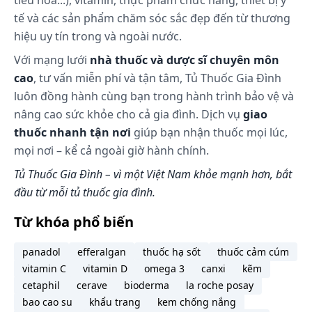
tiêu hóa...), vitamin, thực phẩm chức năng, thiết bị y
Ở người khỏe mạnh, dưới 10% lượng albumin sẽ
tế và các sản phẩm chăm sóc sắc đẹp đến từ thương
thoát ra ngoài mạch máu trong 2 giờ đầu truyền
hiệu uy tín trong và ngoài nước.
dịch. Có sự thay đổi đáng kể giữa các cá thể về ảnh
Với mạng lưới
nhà thuốc và dược sĩ chuyên môn
hưởng lên thể tích máu.
cao
, tư vấn miễn phí và tận tâm, Tủ Thuốc Gia Đình
Với một số bệnh nhân thì thể tích huyết tương có
luôn đồng hành cùng bạn trong hành trình bảo vệ và
thể duy trì tăng trong vài giờ. Tuy vậy đối với các
bệnh nhân bị bệnh nặng thì albumin có thể bị thoát
nâng cao sức khỏe cho cả gia đình. Dịch vụ
giao
ra khỏi mạch máu với số lượng đáng kể với nhịp độ
thuốc nhanh tận nơi
giúp bạn nhận thuốc mọi lúc,
không thể dự đoán được.
mọi nơi – kể cả ngoài giờ hành chính.
Tủ Thuốc Gia Đình – vì một Việt Nam khỏe mạnh hơn, bắt
Cách dùng và liều dùng:
đầu từ mỗi tủ thuốc gia đình.
Cách dùng
Từ khóa phổ biến
Chế phẩm có thể được sử dụng trực tiếp bằng
panadol
efferalgan
thuốc hạ sốt
thuốc cảm cúm
đường truyền tĩnh mạch hoặc pha loãng trước với
vitamin C
vitamin D
omega 3
canxi
kẽm
các dung dịch đẳng trương (ví dụ: Dung dịch
cetaphil
cerave
bioderma
la roche posay
Glucose 5%
, Natri clorid 0,9%).
bao cao su
khẩu trang
kem chống nắng
Tốc độ truyền phải phù hợp với tình trạng cụ thể