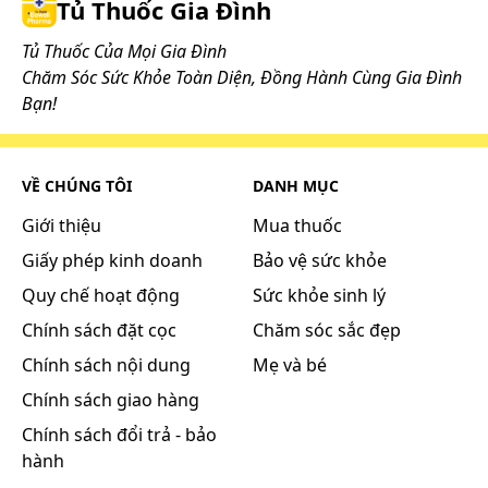
Tủ Thuốc Gia Đình
Dùng thuốc ngay khi nhớ ra. Tuy nhiên, nếu thời
Tủ Thuốc Của Mọi Gia Đình
gian giãn cách với liều tiếp theo quá ngắn thì bỏ
Chăm Sóc Sức Khỏe Toàn Diện, Đồng Hành Cùng Gia Đình
qua liều đã quên và tiếp tục lịch dùng thuốc. Không
Bạn!
dùng liều gấp đôi để bù cho liều đã bị bỏ lỡ.
Tác dụng phụ có thể gặp:
Khi sử dụng thuốc Dilodin Dhg, bạn có thể gặp các
VỀ CHÚNG TÔI
DANH MỤC
tác dụng không mong muốn (ADR): Rối loạn tiêu
Giới thiệu
Mua thuốc
hóa, hiếm gặp rối loạn thần kinh thực vật nhẹ.
Giấy phép kinh doanh
Bảo vệ sức khỏe
Khi gặp tác dụng phụ của thuốc, cần ngưng sử
dụng và thông báo cho bác sĩ hoặc đến cơ sở y tế
Quy chế hoạt động
Sức khỏe sinh lý
gần nhất để được xử trí kịp thời.
Chính sách đặt cọc
Chăm sóc sắc đẹp
Chính sách nội dung
Mẹ và bé
Những lưu ý khi sử dụng:
Chính sách giao hàng
Chống chỉ định
Chính sách đổi trả - bảo
Thuốc Dilodin Dhg chống chỉ định trong các
hành
trường hợp sau: