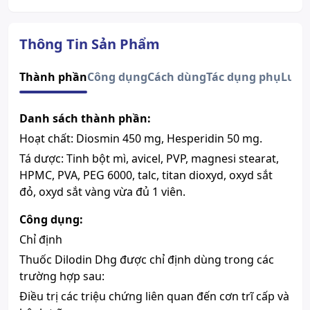
Thuốc cần kê toa
Có
Dạng bào chế
Viên nén bao phim
Quy cách
Hộp 5 vỉ x 10 viên
Thông Tin Sản Phẩm
CÔNG TY CỔ PHẦN DƯỢC HẬU
Nhà sản xuất
GIANG (DHG)
Thành phần
Công dụng
Cách dùng
Tác dụng phụ
Lưu 
Nước sản xuất
Việt Nam
Xuất xứ thương
Việt Nam
Danh sách thành phần:
hiệu
Số đăng ký
Sao chép
Hoạt chất: Diosmin 450 mg, Hesperidin 50 mg.
VD-22030-14
Hướng dẫn tra cứu số đăng ký thuốc được cấp phép
Tá dược: Tinh bột mì, avicel, PVP, magnesi stearat,
Thành phần chính
Diosmin, Hesperidin
HPMC, PVA, PEG 6000, talc, titan dioxyd, oxyd sắt
Mọi thông tin dưới đây đã được
đỏ, oxyd sắt vàng vừa đủ 1 viên.
Dược sĩ biên soạn lại. Tuy nhiên,
Chú ý
nội dung hoàn toàn giữ nguyên
Công dụng:
dựa trên tờ Hướng dẫn sử dụng,
Chỉ định
chỉ thay đổi về mặt hình thức.
Thuốc Dilodin Dhg được chỉ định dùng trong các
trường hợp sau:
Điều trị các triệu chứng liên quan đến cơn trĩ cấp và