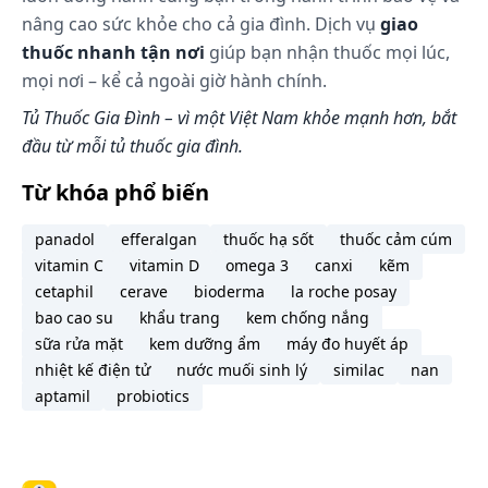
duy trì 2 viên/ngày.
nâng cao sức khỏe cho cả gia đình. Dịch vụ
giao
thuốc nhanh tận nơi
Bệnh trĩ mạn: 2 viên/ngày.
giúp bạn nhận thuốc mọi lúc,
mọi nơi – kể cả ngoài giờ hành chính.
Suy tĩnh mạch (đau chân, nặng chân, phù chân,
giãn tĩnh mạch, sau viêm tĩnh mạch, vọp bẻ (chuột
Tủ Thuốc Gia Đình – vì một Việt Nam khỏe mạnh hơn, bắt
rút)): 2 viên/ngày.
đầu từ mỗi tủ thuốc gia đình.
Hoặc theo chỉ dẫn của Thầy thuốc.
Từ khóa phổ biến
Lưu ý: Liều dùng trên chỉ mang tính chất tham
khảo. Liều dùng cụ thể tùy thuộc vào thể trạng và
panadol
efferalgan
thuốc hạ sốt
thuốc cảm cúm
mức độ diễn tiến của bệnh. Để có liều dùng phù
vitamin C
vitamin D
omega 3
canxi
kẽm
hợp, bạn cần tham khảo ý kiến bác sĩ hoặc chuyên
cetaphil
cerave
bioderma
la roche posay
viên y tế.
bao cao su
khẩu trang
kem chống nắng
Làm gì khi dùng quá liều?
sữa rửa mặt
kem dưỡng ẩm
máy đo huyết áp
Chưa tìm thấy tài liệu.
nhiệt kế điện tử
nước muối sinh lý
similac
nan
aptamil
probiotics
Trong trường hợp khẩn cấp, hãy gọi ngay cho
Trung tâm cấp cứu 115 hoặc đến trạm Y tế địa
phương gần nhất.
Làm gì khi quên 1 liều?