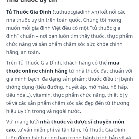
mạch, đặc biệt trong điều trị bệnh trĩ bằng phương
pháp nội khoa.
Tủ Thuốc Gia Đình
(tuthuocgiadinh.vn) kết nối các
Dược động học
nhà thuốc uy tín trên toàn quốc. Chúng tôi mong
muốn mỗi gia đình Việt đều có một "tủ thuốc gia
Dilodindhg có tác dụng làm giảm tính căng giãn
của tĩnh mạch, giảm ứ trệ ở tĩnh mạch, làm bình
đình" chuẩn – nơi bạn luôn tìm thấy thuốc, thực phẩm
thường hóa tính thấm của mao mạch và tăng
chức năng và sản phẩm chăm sóc sức khỏe chính
cường sức bền của mao mạch. Dilodindhg được
hãng, an toàn.
dùng trong các trường hợp rối loạn chức năng tĩnh
Trên Tủ Thuốc Gia Đình, khách hàng có thể
mua
mạch, đặc biệt trong điều trị bệnh trĩ bằng phương
thuốc online chính hãng
từ nhà thuốc đạt chuẩn với
pháp nội khoa.
giá minh bạch, đa dạng sản phẩm: thuốc điều trị bệnh
Cách dùng và liều dùng:
thông dụng (tiểu đường, huyết áp, mỡ máu, hô hấp,
Cách dùng
tiêu hóa...), vitamin, thực phẩm chức năng, thiết bị y
tế và các sản phẩm chăm sóc sắc đẹp đến từ thương
Uống trọn viên thuốc với một ly nước.
hiệu uy tín trong và ngoài nước.
Chia làm 2 lần uống, trong các bữa ăn trưa và tối.
Liều dùng
Với mạng lưới
nhà thuốc và dược sĩ chuyên môn
cao
, tư vấn miễn phí và tận tâm, Tủ Thuốc Gia Đình
Cơn trĩ cấp: 6 viên/ngày, trong 4 ngày đầu; 4
viên/ngày, trong 3 ngày tiếp theo; sau đó uống liều
luôn đồng hành cùng bạn trong hành trình bảo vệ và