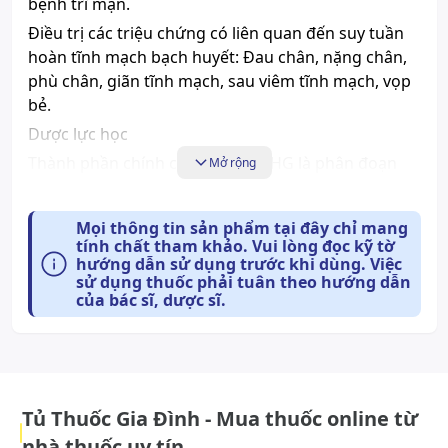
bệnh trĩ mạn.
Điều trị các triệu chứng có liên quan đến suy tuần
hoàn tĩnh mạch bạch huyết: Đau chân, nặng chân,
phù chân, giãn tĩnh mạch, sau viêm tĩnh mạch, vọp
bẻ.
Dược lực học
Thành phần chính của Dilodin DHG là phân đoạn
Mở rộng
flavonoid tinh khiết (diosmin, hesperidin), dạng vi
hạt, có tác dụng làm bền thành mạch. Thuốc tác
Mọi thông tin sản phẩm tại đây chỉ mang
dụng bằng cách ức chế men hyaluronidase, một
tính chất tham khảo. Vui lòng đọc kỹ tờ
loại enzym làm tăng tính thấm của mao mạch. Khi
hướng dẫn sử dụng trước khi dùng. Việc
sử dụng thuốc phải tuân theo hướng dẫn
enzym này thừa thì gây hiện tượng xuất huyết dưới
của bác sĩ, dược sĩ.
da.
DilodinDHG có tác dụng làm giảm tính căng giãn
của tĩnh mạch, giảm ứ trệ ở tĩnh mạch, làm bình
thường hóa tính thấm của mao mạch và tăng
cường sức bền của mao mạch. DilodinDHG được
Tủ Thuốc Gia Đình - Mua thuốc online từ
dùng trong các trường hợp rối loạn chức năng tĩnh
nhà thuốc uy tín