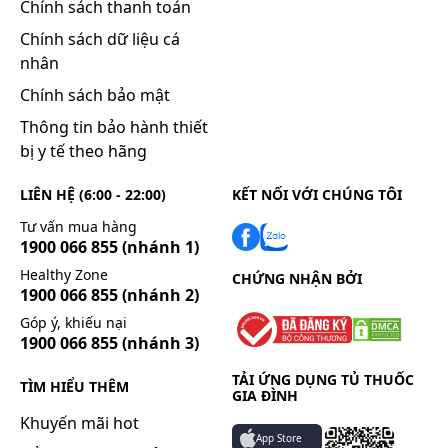
Chính sách thanh toán
Mẫn cảm với một trong các thành phần của
thuốc. Phụ nữ có thai và cho con bú.
Chính sách dữ liệu cá
nhân
Thận trọng khi sử dụng
Chưa tìm thấy tài liệu.
Chính sách bảo mật
Khả năng lái xe và vận hành máy móc
Thông tin bảo hành thiết
bị y tế theo hãng
Thuốc Dilodin Dhg 5X10 hầu như không ảnh
hưởng đến khả năng lái xe và vận hành máy
LIÊN HỆ (6:00 - 22:00)
KẾT NỐI VỚI CHÚNG TÔI
móc.
Tư vấn mua hàng
Thời kỳ mang thai và cho con bú
1900 066 855
(nhánh 1)
Các nghiên cứu ở động vật cho thấy thuốc
Healthy Zone
CHỨNG NHẬN BỞI
không có khả năng gây quái thai và cho đến nay
1900 066 855
(nhánh 2)
không có một tác dụng xấu nào được ghi nhận.
Góp ý, khiếu nại
Chưa có số liệu vể khả năng thuốc có qua được
1900 066 855
(nhánh 3)
sữa mẹ hay không. Không dùng thuốc cho phụ
nữ có thai và cho con bú.
TẢI ỨNG DỤNG TỦ THUỐC
TÌM HIỂU THÊM
GIA ĐÌNH
Tương tác thuốc
Khuyến mãi hot
Tương tác thuốc có thể làm thay đổi khả năng
App Store