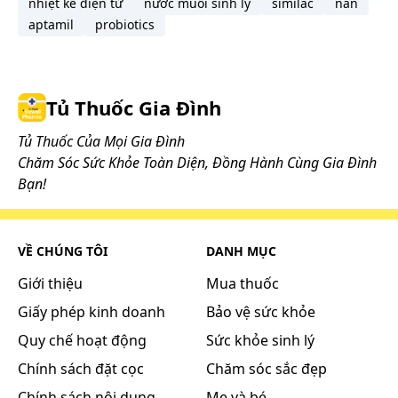
nhiệt kế điện tử
nước muối sinh lý
similac
nan
Liên quan đến Neomycin
aptamil
probiotics
Thường gặp:
Phản ứng tăng mẫn cảm như viêm da, ngứa , sốt do
thuốc và phản vệ.
Tủ Thuốc Gia Đình
Ít gặp :
Tăng enzym gan và bilirubin, rối loạn tạo máu, thiếu
Tủ Thuốc Của Mọi Gia Đình
máu tan huyết, lú lẫn, dị cảm, mất phương hướng,
Chăm Sóc Sức Khỏe Toàn Diện, Đồng Hành Cùng Gia Đình
rung giật nhãn cầu, tăng tiết nước bọt, viêm miệng.
Bạn!
Liên quan đến Nystatin
Da: Mày đay, ngoại ban.
VỀ CHÚNG TÔI
DANH MỤC
Gây kích ứng tại chỗ.
Giới thiệu
Mua thuốc
Những lưu ý khi sử dụng:
Giấy phép kinh doanh
Bảo vệ sức khỏe
Chưa có thông tin
Quy chế hoạt động
Sức khỏe sinh lý
Chính sách đặt cọc
Chăm sóc sắc đẹp
Cách bảo quản:
Chưa có thông tin
Chính sách nội dung
Mẹ và bé