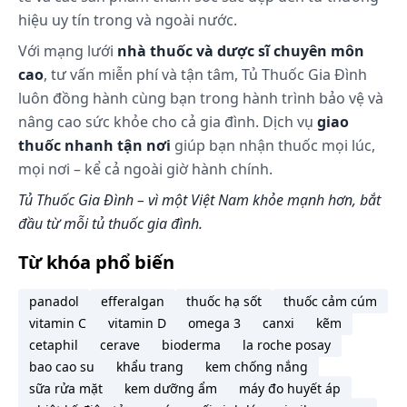
phương gần nhất.
hiệu uy tín trong và ngoài nước.
Xử trí quên liều:
Với mạng lưới
nhà thuốc và dược sĩ chuyên môn
cao
, tư vấn miễn phí và tận tâm, Tủ Thuốc Gia Đình
Không dùng liều gấp đôi để bù cho liều đã bị bỏ lỡ.
luôn đồng hành cùng bạn trong hành trình bảo vệ và
Tác dụng phụ có thể gặp:
nâng cao sức khỏe cho cả gia đình. Dịch vụ
giao
Các tác dụng không mong muốn khi dùng Dicinter
thuốc nhanh tận nơi
giúp bạn nhận thuốc mọi lúc,
mà bạn có thể gặp.
mọi nơi – kể cả ngoài giờ hành chính.
Liên quan đến Metronidazol
Tủ Thuốc Gia Đình – vì một Việt Nam khỏe mạnh hơn, bắt
Ít gặp:
đầu từ mỗi tủ thuốc gia đình.
Máu: Giảm bệnh cầu.
Từ khóa phổ biến
Hiếm gặp:
Máu: Mất bạch cầu hạt.
panadol
efferalgan
thuốc hạ sốt
thuốc cảm cúm
Thần kinh trung ương: Cơn động kinh, bệnh đa dây
vitamin C
vitamin D
omega 3
canxi
kẽm
thần kinh ngoại vi, đau đầu.
cetaphil
cerave
bioderma
la roche posay
bao cao su
khẩu trang
kem chống nắng
Da: Phồng rộp da, ban da, ngứa.
sữa rửa mặt
kem dưỡng ẩm
máy đo huyết áp
Tiết niệu: Nước tiểu sẫm mầu.