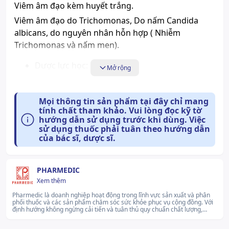
Viêm âm đạo kèm huyết trắng.
Viêm âm đạo do Trichomonas, Do nấm Candida
albicans, do nguyên nhân hỗn hợp ( Nhiễm
Trichomonas và nấm men).
Dược lực học:
Mở rộng
Chưa có dữ liệu.
Mọi thông tin sản phẩm tại đây chỉ mang
Dược động học:
tính chất tham khảo. Vui lòng đọc kỹ tờ
hướng dẫn sử dụng trước khi dùng. Việc
Chưa có dữ liệu.
sử dụng thuốc phải tuân theo hướng dẫn
của bác sĩ, dược sĩ.
Cách dùng và liều dùng:
Cách dùng:
PHARMEDIC
Xem thêm
Thuốc dành cho người lớn, dùng đường đặt âm
Pharmedic là doanh nghiệp hoạt động trong lĩnh vực sản xuất và phân
đạo.
phối thuốc và các sản phẩm chăm sóc sức khỏe phục vụ cộng đồng. Với
định hướng không ngừng cải tiến và tuân thủ quy chuẩn chất lượng,
Thuốc ở dạng viêm đặt âm đạo, vì vậy trước khi
thương hiệu xây dựng danh mục sản phẩm đa dạng, phù hợp với nhu
cầu chăm sóc sức khỏe toàn diện. Pharmedic luôn nỗ lực để phát triển
dùng nên đặt trong tủ lạnh khoảng 5 – 10 phút. Khi