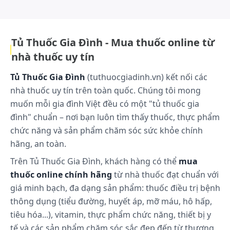
bền vững trên nền tảng đạo đức nghề nghiệp, môi trường làm việc minh
bạch và sự đồng hành cùng khách hàng..
đặt thuốc và trong vòng 15 phút sau khi đặt, tốt
nhất bệnh nhân nên ở tư thế nằm.
Nên điều trị cùng lúc cho cả bạn tình, bất kể có hay
Tủ Thuốc Gia Đình - Mua thuốc online từ
không có dấu hiệu lâm sàng.
nhà thuốc uy tín
Liều dùng:
Tủ Thuốc Gia Đình
(tuthuocgiadinh.vn) kết nối các
nhà thuốc uy tín trên toàn quốc. Chúng tôi mong
Đặt 1 viên/lần vào buổi tối trước khi đi ngủ, dùng
muốn mỗi gia đình Việt đều có một "tủ thuốc gia
liên tục trong 10 ngày.
đình" chuẩn – nơi bạn luôn tìm thấy thuốc, thực phẩm
Lưu ý: Liều dùng trên chỉ mang tính chất tham
chức năng và sản phẩm chăm sóc sức khỏe chính
khảo. Liều dùng cụ thể tùy thuộc vào thể trạng và
mức độ diễn tiến của bệnh. Để có liều dùng phù
hãng, an toàn.
hợp, bạn cần tham khảo ý kiến bác sĩ hoặc chuyên
Trên Tủ Thuốc Gia Đình, khách hàng có thể
mua
viên y tế.
thuốc online chính hãng
từ nhà thuốc đạt chuẩn với
giá minh bạch, đa dạng sản phẩm: thuốc điều trị bệnh
Xử trí quá liều:
thông dụng (tiểu đường, huyết áp, mỡ máu, hô hấp,
Trong trường hợp khẩn cấp, hãy gọi ngay cho
tiêu hóa...), vitamin, thực phẩm chức năng, thiết bị y
Trung tâm cấp cứu 115 hoặc đến trạm Y tế địa
tế và các sản phẩm chăm sóc sắc đẹp đến từ thương