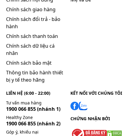
điều trị để được tư vấn thêm về tình trạng của bệnh
nhân.
Chính sách giao hàng
Chính sách đổi trả - bảo
Làm gì khi quên 1 liều?
hành
Nếu bạn quên một liều thuốc, hãy dùng càng sớm
Chính sách thanh toán
càng tốt. Tuy nhiên, nếu gần với liều kế tiếp, hãy bỏ
Chính sách dữ liệu cá
qua liều đã quên và dùng liều kế tiếp vào thời điểm
nhân
như kế hoạch. Lưu ý rằng không nên dùng gấp đôi
Chính sách bảo mật
liều đã quy định.
Thông tin bảo hành thiết
Tác dụng phụ có thể gặp:
bị y tế theo hãng
Các tác dụng không mong muốn (ADR) khi dùng
Tazoretin Gel 0.3% mà bạn có thể gặp:
LIÊN HỆ (6:00 - 22:00)
KẾT NỐI VỚI CHÚNG TÔI
Thường gặp, ADR >1/100
Tư vấn mua hàng
1900 066 855
(nhánh 1)
Da và mô mềm: Khô da, kích ứng da, cảm giác
Healthy Zone
CHỨNG NHẬN BỞI
nóng rát trên da, ban đỏ.
1900 066 855
(nhánh 2)
Góp ý, khiếu nại
Ít gặp, 1/1000 < ADR < 1/100