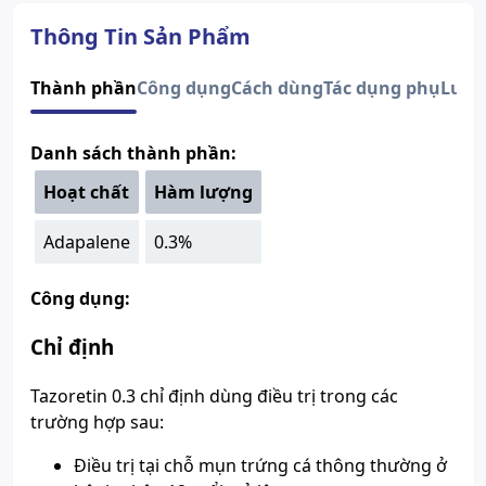
Dạng bào chế
Gel
Quy cách
Tuýp x 10g
Thông Tin Sản Phẩm
Thành phần
Adapalene
CÔNG TY CỔ PHẦN DƯỢC PHẨM
Thành phần
Công dụng
Cách dùng
Tác dụng phụ
Lưu 
Nhà sản xuất
MEDISUN
Nước sản xuất
Việt Nam
Danh sách thành phần:
Xuất xứ thương
Việt Nam
hiệu
Hoạt chất
Hàm lượng
Số đăng ký
Sao chép
893110441524
Hướng dẫn tra cứu số đăng ký thuốc được cấp phép
Adapalene
0.3%
Công dụng:
Chỉ định
Tazoretin 0.3
chỉ định dùng điều trị trong các
trường hợp sau:
Điều trị tại chỗ mụn trứng cá thông thường ở