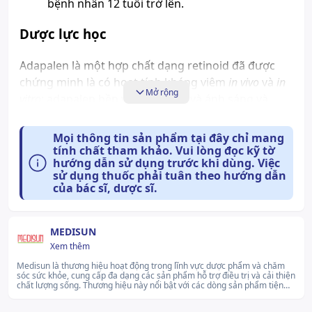
bệnh nhân 12 tuổi trở lên.
Dược lực học
Adapalen
là một hợp chất dạng retinoid đã được
chứng minh là có hoạt tính kháng viêm
in vivo
và
in
Mở rộng
vitro
; adapalen bền vững với oxy và ánh sáng và
không có phản ứng về mặt hóa học. Cơ chế hoạt
động của adapalen, giống như tretinoin, là gắn kết
Mọi thông tin sản phẩm tại đây chỉ mang
vào các thụ thể acid retinoic đặc hiệu của nhân,
tính chất tham khảo. Vui lòng đọc kỹ tờ
hướng dẫn sử dụng trước khi dùng. Việc
nhưng khác tretinoin ở chỗ không gắn vào protein
sử dụng thuốc phải tuân theo hướng dẫn
của thụ thể trong bào tương.
của bác sĩ, dược sĩ.
Adapalen khi dùng trên da có tác dụng phân hủy
nhân mụn và cũng có tác dụng trên những bất
MEDISUN
thường của tiến trình sừng hóa và biệt hóa của biểu
Xem thêm
bì, cả hai trường hợp này đều là những yếu tố gây
Medisun là thương hiệu hoạt động trong lĩnh vực dược phẩm và chăm
mụn trứng cá. Cơ chế tác dụng của adapalen là
sóc sức khỏe, cung cấp đa dạng các sản phẩm hỗ trợ điều trị và cải thiện
bình thường hóa tiến trình biệt hóa của các tế bào
chất lượng sống. Thương hiệu này nổi bật với các dòng sản phẩm tiện
lợi, phù hợp với nhu cầu sử dụng hàng ngày của nhiều nhóm đối tượng.
nang biểu mô và do đó, làm giảm sự hình thành các
Medisun không ngừng cải tiến quy trình sản xuất nhằm mang đến