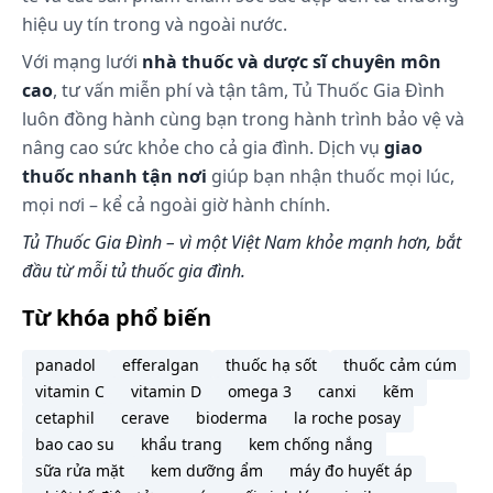
Liều dùng
hiệu uy tín trong và ngoài nước.
Với mạng lưới
nhà thuốc và dược sĩ chuyên môn
Thoa một lớp mỏng Tazoretin Gel 0.3% lên mặt
cao
, tư vấn miễn phí và tận tâm, Tủ Thuốc Gia Đình
hoặc bất kỳ vùng da cần điều trị mỗi ngày một lần
luôn đồng hành cùng bạn trong hành trình bảo vệ và
vào buổi tối, sau khi rửa nhẹ nhàng vùng da đó
nâng cao sức khỏe cho cả gia đình. Dịch vụ
giao
bằng xà phòng không có tác dụng điều trị. Tránh
thoa lên vùng da xung quanh mắt, môi và niêm
thuốc nhanh tận nơi
giúp bạn nhận thuốc mọi lúc,
mạc.
mọi nơi – kể cả ngoài giờ hành chính.
Có thể xuất hiện thoáng qua cảm giác nóng hoặc
Tủ Thuốc Gia Đình – vì một Việt Nam khỏe mạnh hơn, bắt
hơi cay ngay sau khi sử dụng Tazoretin Gel 0.3%.
đầu từ mỗi tủ thuốc gia đình.
Trong thời gian sử dụng thuốc, bệnh nhân nên
tránh để vùng da bôi thuốc tiếp xúc với ánh nắng
Từ khóa phổ biến
mặt trời. Có thể bôi kem dưỡng ẩm để làm giảm
khô da hoặc kích ứng.
panadol
efferalgan
thuốc hạ sốt
thuốc cảm cúm
vitamin C
vitamin D
omega 3
canxi
kẽm
Nếu hiệu quả điều trị không rõ ràng sau 12 tuần
cetaphil
cerave
bioderma
la roche posay
điều trị, nên đánh giá lại liệu pháp điều trị.
bao cao su
khẩu trang
kem chống nắng
Chỉ sử dụng tại chỗ. Không dùng nhỏ mắt, uống
sữa rửa mặt
kem dưỡng ẩm
máy đo huyết áp
hoặc dùng đường âm đạo.