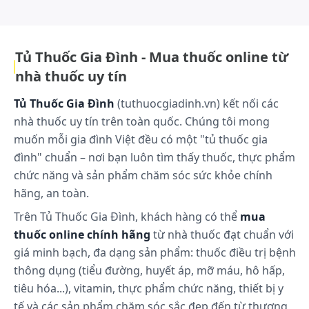
những lựa chọn an toàn và đáp ứng tốt các tiêu chuẩn chăm sóc sức
vi nhân mụn trứng cá.
khỏe cộng đồng..
Dược động học
Tủ Thuốc Gia Đình - Mua thuốc online từ
Ở người, adapalen được hấp thu qua da kém; trong
nhà thuốc uy tín
các thử nghiệm lâm sàng, không tìm thấy được
nồng độ adapalen trong huyết tương ở mức có thể
Tủ Thuốc Gia Đình
(tuthuocgiadinh.vn) kết nối các
đo được khi sử dụng dài hạn trên một vùng da
nhà thuốc uy tín trên toàn quốc. Chúng tôi mong
rộng bị mụn trứng cá với mức độ nhạy cảm phân
muốn mỗi gia đình Việt đều có một "tủ thuốc gia
tích là 0,15 ng/ml. Do đó, không thể xác định các
đình" chuẩn – nơi bạn luôn tìm thấy thuốc, thực phẩm
thông số dược động học về sinh khả dụng của
chức năng và sản phẩm chăm sóc sức khỏe chính
adapalen khi bôi ngoài da.
hãng, an toàn.
Cách dùng và liều dùng:
Trên Tủ Thuốc Gia Đình, khách hàng có thể
mua
thuốc online chính hãng
từ nhà thuốc đạt chuẩn với
Cách dùng
giá minh bạch, đa dạng sản phẩm: thuốc điều trị bệnh
thông dụng (tiểu đường, huyết áp, mỡ máu, hô hấp,
Tazoretin
Gel dùng bôi lớp mỏng lên vùng da bệnh
tiêu hóa...), vitamin, thực phẩm chức năng, thiết bị y
sau khi đã rửa sạch và lau khô.
tế và các sản phẩm chăm sóc sắc đẹp đến từ thương