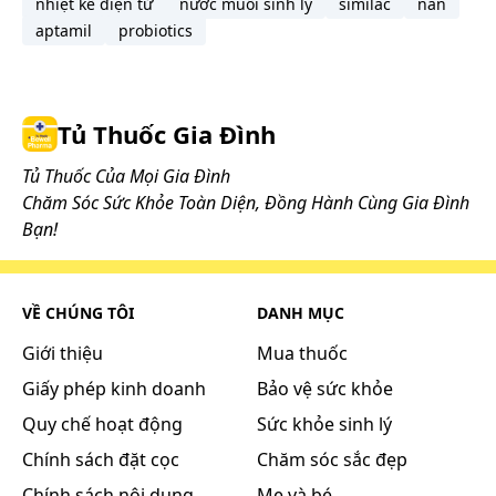
liều đã quy định.
nhiệt kế điện tử
nước muối sinh lý
similac
nan
aptamil
probiotics
Tác dụng phụ có thể gặp:
Khi sử dụng thuốc MedSkin Fusi, bạn có thể gặp các
tác dụng không mong muốn (ADR).
Tủ Thuốc Gia Đình
Ít khi xảy ra các cảm giác rát bỏng hoặc nổi mẩn.
Hướng dẫn cách xử trí ADR
Tủ Thuốc Của Mọi Gia Đình
Khi gặp tác dụng phụ của thuốc, cần ngưng sử
Chăm Sóc Sức Khỏe Toàn Diện, Đồng Hành Cùng Gia Đình
dụng và thông báo cho bác sĩ hoặc đến cơ sở y tế
Bạn!
gần nhất để được xử trí kịp thời.
Những lưu ý khi sử dụng:
VỀ CHÚNG TÔI
DANH MỤC
Trước khi sử dụng thuốc bạn cần đọc kỹ hướng
Giới thiệu
Mua thuốc
dẫn sử dụng và tham khảo thông tin bên dưới.
Giấy phép kinh doanh
Bảo vệ sức khỏe
Quy chế hoạt động
Sức khỏe sinh lý
Chống chỉ định
Chính sách đặt cọc
Chăm sóc sắc đẹp
Thuốc MedSkin Fusi chống chỉ định trong các
Chính sách nội dung
Mẹ và bé