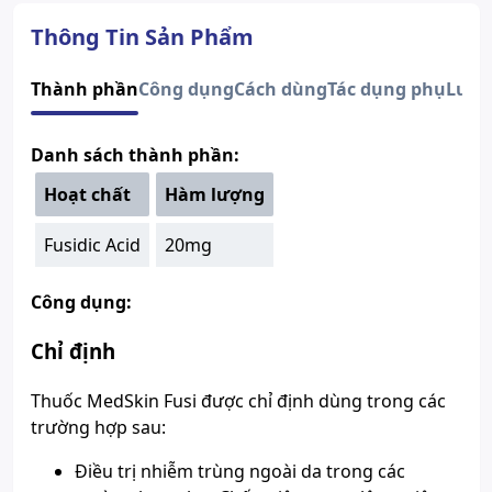
Dạng bào chế
Dạng kem
Quy cách
Hộp
Thông Tin Sản Phẩm
Thành phần
Fusidic Acid
Nhà sản xuất
DHG
Thành phần
Công dụng
Cách dùng
Tác dụng phụ
Lưu 
Nước sản xuất
Việt Nam
Xuất xứ thương
Việt Nam
Danh sách thành phần:
hiệu
Số đăng ký
Sao chép
893110267823
Hoạt chất
Hàm lượng
Hướng dẫn tra cứu số đăng ký thuốc được cấp phép
Fusidic Acid
20mg
Công dụng:
Chỉ định
Thuốc MedSkin Fusi được chỉ định dùng trong các
trường hợp sau:
Ðiều trị nhiễm trùng ngoài da trong các