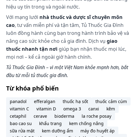
lâu hơn.
hiệu uy tín trong và ngoài nước.
Hoặc theo chỉ dẫn của thầy thuốc.
Với mạng lưới
nhà thuốc và dược sĩ chuyên môn
Lưu ý: Liều dùng trên chỉ mang tính chất tham
cao
, tư vấn miễn phí và tận tâm, Tủ Thuốc Gia Đình
khảo. Liều dùng cụ thể tùy thuộc vào thể trạng và
luôn đồng hành cùng bạn trong hành trình bảo vệ và
mức độ diễn tiến của bệnh. Để có liều dùng phù
nâng cao sức khỏe cho cả gia đình. Dịch vụ
giao
hợp, bạn cần tham khảo ý kiến bác sĩ hoặc chuyên
thuốc nhanh tận nơi
giúp bạn nhận thuốc mọi lúc,
viên y tế.
mọi nơi – kể cả ngoài giờ hành chính.
Làm gì khi dùng quá liều?
Tủ Thuốc Gia Đình – vì một Việt Nam khỏe mạnh hơn, bắt
đầu từ mỗi tủ thuốc gia đình.
Chưa tìm thấy tài liệu.
Từ khóa phổ biến
Làm gì khi quên 1 liều?
panadol
efferalgan
thuốc hạ sốt
thuốc cảm cúm
Nếu bạn quên một liều thuốc, hãy dùng càng sớm
vitamin C
vitamin D
omega 3
canxi
kẽm
càng tốt. Tuy nhiên, nếu gần với liều kế tiếp, hãy bỏ
cetaphil
cerave
bioderma
la roche posay
qua liều đã quên và dùng liều kế tiếp vào thời điểm
bao cao su
khẩu trang
kem chống nắng
như kế hoạch. Lưu ý rằng không nên dùng gấp đôi
sữa rửa mặt
kem dưỡng ẩm
máy đo huyết áp