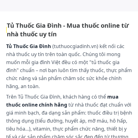
phẩm nhằm đáp ứng tốt hơn nhu cầu chăm sóc sức khỏe cộng
đồng.lg...Xem thêm
Acid fusidic có đặc tính vừa thân nước, vừa thân mỡ
nền thấm rất tốt vào da, tới những lớp sâu của da
và hiện diện trong tất cả các lớp mô da và dưới da.
Tủ Thuốc Gia Đình - Mua thuốc online từ
MedSkin Fusi rất thích hợp cho những trường hợp
nhà thuốc uy tín
nhiễm trùng da ở nông và sâu. Ngoài ra, thuốc
được bào chế dưới dạng kem, khi sử dụng không
Tủ Thuốc Gia Đình
(tuthuocgiadinh.vn) kết nối các
vấy thuốc trên da, không gây bẩn.
nhà thuốc uy tín trên toàn quốc. Chúng tôi mong
muốn mỗi gia đình Việt đều có một "tủ thuốc gia
Cách dùng và liều dùng:
đình" chuẩn – nơi bạn luôn tìm thấy thuốc, thực phẩm
chức năng và sản phẩm chăm sóc sức khỏe chính
Cách dùng
hãng, an toàn.
Thuốc MedSkin Fusi dùng bôi da.
Trên Tủ Thuốc Gia Đình, khách hàng có thể
mua
thuốc online chính hãng
từ nhà thuốc đạt chuẩn với
Liều dùng
giá minh bạch, đa dạng sản phẩm: thuốc điều trị bệnh
Thoa MedSkin Fusi lên vùng da bị tổn thương 2 - 3
thông dụng (tiểu đường, huyết áp, mỡ máu, hô hấp,
lần/ ngày, trong vòng 7 ngày.
tiêu hóa...), vitamin, thực phẩm chức năng, thiết bị y
tế và các sản phẩm chăm sóc sắc đẹp đến từ thương
Trong điều trị mụn trứng cá thời gian điều trị có thể