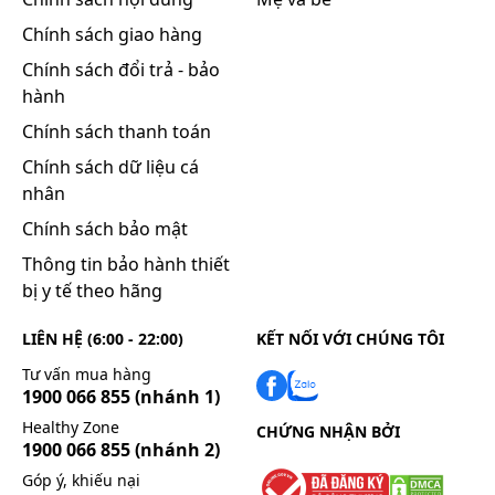
trường hợp sau:
Chính sách giao hàng
Quá mẫn với bất cứ thành phần nào của
Chính sách đổi trả - bảo
thuốc.
hành
Thận trọng khi sử dụng
Chính sách thanh toán
Chính sách dữ liệu cá
Tránh thoa lên mắt.
nhân
Khả năng lái xe và vận hành máy móc
Chính sách bảo mật
Thông tin bảo hành thiết
Thuốc không ảnh hưởng tới khả năng lái xe và
bị y tế theo hãng
vận hành máy móc.
LIÊN HỆ (6:00 - 22:00)
KẾT NỐI VỚI CHÚNG TÔI
Thời kỳ mang thai
Tư vấn mua hàng
1900 066 855
(nhánh 1)
Thận trọng khi dùng cho phụ nữ mang thai.
Healthy Zone
CHỨNG NHẬN BỞI
Thời kỳ cho con bú
1900 066 855
(nhánh 2)
Góp ý, khiếu nại