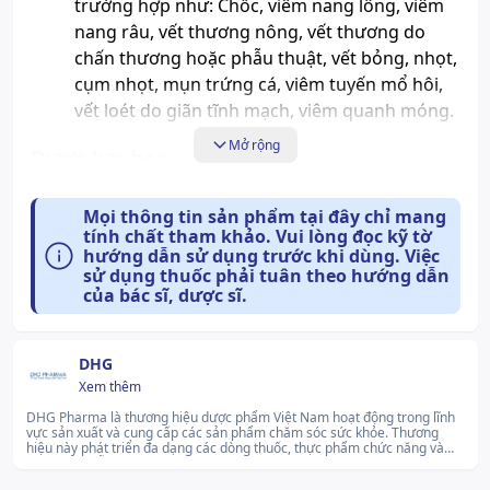
trường hợp như: Chốc, viêm nang lông, viêm
nang râu, vết thương nông, vết thương do
chấn thương hoặc phẫu thuật, vết bỏng, nhọt,
cụm nhọt, mụn trứng cá, viêm tuyến mổ hôi,
vết loét do giãn tĩnh mạch, viêm quanh móng.
Mở rộng
Dược lực học
Acid fusidic là thuốc kháng khuẩn tại chỗ, sử dụng
Mọi thông tin sản phẩm tại đây chỉ mang
ngoài da, có cấu trúc steroid, thuộc nhóm
tính chất tham khảo. Vui lòng đọc kỹ tờ
hướng dẫn sử dụng trước khi dùng. Việc
fusinadines. Acid fusidic được phân lập từ nấm
sử dụng thuốc phải tuân theo hướng dẫn
Fusidium coccineum
,
Mucor ramannianus
và
Isaria
của bác sĩ, dược sĩ.
kogana.
Acid tusidic có tác dụng ức chế tổng hợp
protein vi khuẩn Gram âm:
Staphylococcus aureus,
Streptococcus, Corynebacterium minutissimum
và các vi
DHG
Xem thêm
sinh vật gây nhiễm trùng ngoài da khác còn nhạy
cảm với acid fusidic.
DHG Pharma là thương hiệu dược phẩm Việt Nam hoạt động trong lĩnh
vực sản xuất và cung cấp các sản phẩm chăm sóc sức khỏe. Thương
hiệu này phát triển đa dạng các dòng thuốc, thực phẩm chức năng và
Dược động học
sản phẩm hỗ trợ sử dụng hàng ngày, phù hợp với nhiều đối tượng. DHG
Pharma không ngừng nâng cao chất lượng và mở rộng danh mục sản