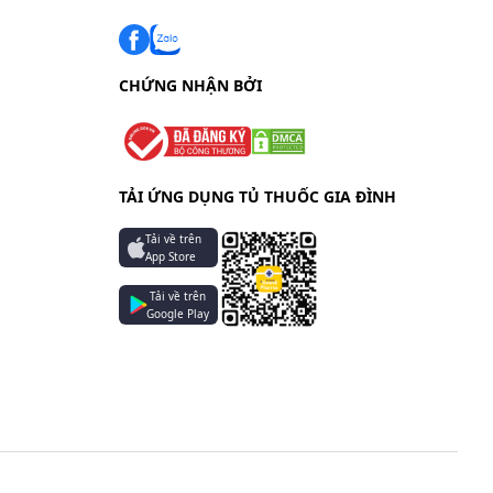
ờng do
CHỨNG NHẬN BỞI
TẢI ỨNG DỤNG TỦ THUỐC GIA ĐÌNH
Tải về trên
App Store
Tải về trên
Google Play