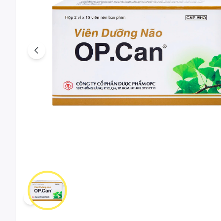
Previous
Scroll left