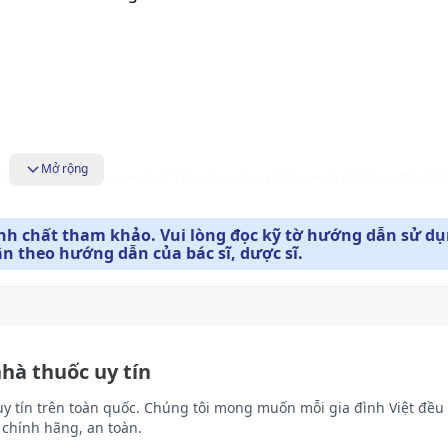
Mở rộng
(tăng lưu lượng máu). Tác dụng lưu biến máu (giảm độ nhớ
ính chất tham khảo. Vui lòng đọc kỹ tờ hướng dẫn sử d
ân theo hướng dẫn của bác sĩ, dược sĩ.
ipid màng tế bào.
nhà thuốc uy tín
uy tín trên toàn quốc. Chúng tôi mong muốn mỗi gia đình Việt đều 
chính hãng, an toàn.