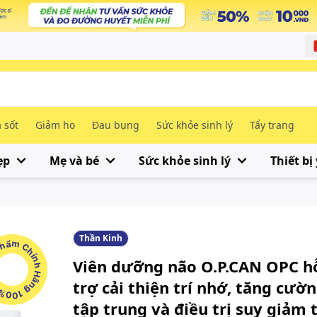
 sốt
Giảm ho
Đau bụng
Sức khỏe sinh lý
Tẩy trang
ẹp
Mẹ và bé
Sức khỏe sinh lý
Thiết bị 
Thần Kinh
m Chính Hãng 100%
Viên dưỡng não O.P.CAN OPC h
trợ cải thiện trí nhớ, tăng cườ
tập trung và điều trị suy giảm 