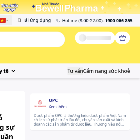
Tải ứng dụng
Hotline
(8:00-22:00)
:
1900 066 855
Tiếng Việt
y tế
Tư vấn
Cẩm nang sức khoẻ
OPC
Xem thêm
ỗ
Dược phẩm OPC là thương hiệu dược phẩm Việt Nam
có lịch sử phát triển lâu đời, chuyên sản xuất và kinh
doanh các sản phẩm từ dược liệu. Thương hiệu nổi
ng sự
bật với quy trình sản xuất khép kín, chú trọng từ vùng
trồng nguyên liệu đến thành phẩm, nhằm đảm bảo
tuần
chất lượng và tính an toàn cho người sử dụng. OPC