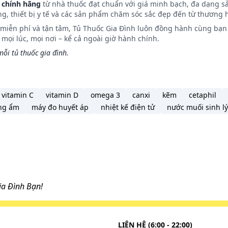
 chính hãng
từ nhà thuốc đạt chuẩn với giá minh bạch, đa dạng s
ng, thiết bị y tế và các sản phẩm chăm sóc sắc đẹp đến từ thương h
n miễn phí và tận tâm, Tủ Thuốc Gia Đình luôn đồng hành cùng bạn 
a bác sĩ.
ọi lúc, mọi nơi – kể cả ngoài giờ hành chính.
ỗi tủ thuốc gia đình.
, ngày 3 lần.
Liều dùng cụ thể tùy thuộc vào thể trạng và mức độ diễn ti
vitamin C
vitamin D
omega 3
canxi
kẽm
cetaphil
iến bác sĩ hoặc chuyên viên y tế.
ng ẩm
máy đo huyết áp
nhiệt kế điện tử
nước muối sinh lý
 quá liều.
a Đình Bạn!
tốt. Tuy nhiên, nếu gần với liều kế tiếp, hãy bỏ qua liều 
u ý rằng không nên dùng gấp đôi liều đã quy định.
LIÊN HỆ (6:00 - 22:00)