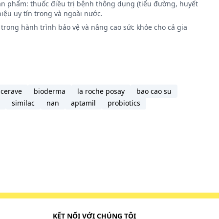
ản phẩm: thuốc điều trị bệnh thông dụng (tiểu đường, huyết
iệu uy tín trong và ngoài nước.
trong hành trình bảo vệ và nâng cao sức khỏe cho cả gia
ến của
cerave
bioderma
la roche posay
bao cao su
similac
nan
aptamil
probiotics
đã quên
KẾT NỐI VỚI CHÚNG TÔI