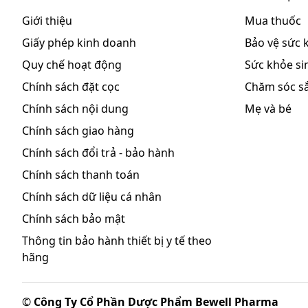
Khi sử dụng thuốc OP.CAN 40 mg, bạn có thể gặp c
Giới thiệu
Mua thuốc
dùng thuốc lâu ngày.
Giấy phép kinh doanh
Bảo vệ sức 
Thường gặp, ADR >1/100
Quy chế hoạt động
Sức khỏe sin
Chưa có báo cáo.
Chính sách đặt cọc
Chăm sóc s
Chính sách nội dung
Mẹ và bé
Ít gặp, 1/1000 < ADR < 1/100:
Chính sách giao hàng
Chưa có báo cáo.
Chính sách đổi trả - bảo hành
Hiếm gặp, ADR < 1/1000
Chính sách thanh toán
Tiêu hóa:
Rối loạn tiêu hóa
.
Chính sách dữ liệu cá nhân
Da: Dị ứng da.
Chính sách bảo mật
Thần kinh:
Nhức đầu
.
Thông tin bảo hành thiết bị y tế theo
Huyết học: Có thể kéo dài thời gian chảy máu.
hãng
Hướng dẫn cách xử trí ADR
Thông báo cho bác sĩ những tác dụng không mong m
©
Công Ty Cổ Phần Dược Phẩm Bewell Pharma