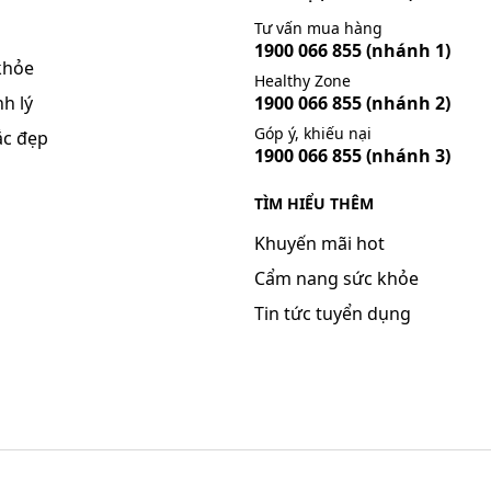
Tư vấn mua hàng
ác tác dụng không mong muốn (ADR): Nhẹ và hiếm gặp, thư
1900 066 855
(nhánh 1)
khỏe
Healthy Zone
h lý
1900 066 855
(nhánh 2)
Góp ý, khiếu nại
ắc đẹp
1900 066 855
(nhánh 3)
TÌM HIỂU THÊM
Khuyến mãi hot
Cẩm nang sức khỏe
Tin tức tuyển dụng
uốn gặp phải khi sử dụng thuốc.