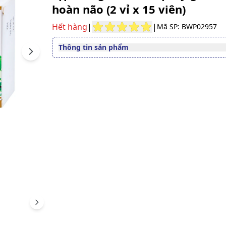
hoàn não (2 vỉ x 15 viên)
Hết hàng
|
|
Mã SP: BWP02957
Thông tin sản phẩm
Next
Thuốc cần kê toa
Không
Dạng bào chế
Viên nén bao phim
Quy cách
Hộp 2 Vỉ x 15 Viên
Thành phần
Cao khô lá Bạch quả
Nhà sản xuất
OPC
Nước sản xuất
Việt Nam
Xuất xứ thương
Việt Nam
hiệu
Số đăng ký
Sao ché
893210724324
Hướng dẫn tra cứu số đăng ký thuốc được cấp 
Scroll right