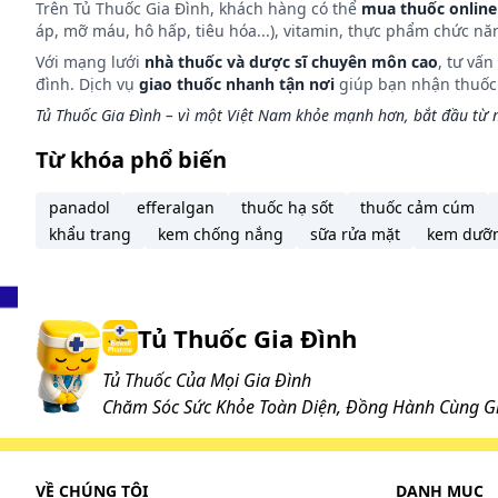
Trên Tủ Thuốc Gia Đình, khách hàng có thể
mua thuốc online
Cách dùng
áp, mỡ máu, hô hấp, tiêu hóa...), vitamin, thực phẩm chức nă
Với mạng lưới
nhà thuốc và dược sĩ chuyên môn cao
, tư vấ
Uống trong hoặc sau bữa ăn hoặc theo sự chỉ định củ
đình. Dịch vụ
giao thuốc nhanh tận nơi
giúp bạn nhận thuốc m
Liều dùng
Tủ Thuốc Gia Đình – vì một Việt Nam khỏe mạnh hơn, bắt đầu từ m
Từ khóa phổ biến
Người lớn và trẻ em trên 12 tuổi: Uống mỗi lần 1 viên
Lưu ý: Liều dùng trên chỉ mang tính chất tham khảo. 
panadol
efferalgan
thuốc hạ sốt
thuốc cảm cúm
bệnh. Để có liều dùng phù hợp, bạn cần tham khảo ý k
khẩu trang
kem chống nắng
sữa rửa mặt
kem dưỡ
Làm gì khi dùng quá liều?
Cho đến nay chưa có thông tin báo cáo về dùng thuốc
Tủ Thuốc Gia Đình
Làm gì khi quên 1 liều?
Tủ Thuốc Của Mọi Gia Đình
Chăm Sóc Sức Khỏe Toàn Diện, Đồng Hành Cùng Gi
Nếu bạn quên một liều thuốc, hãy dùng càng sớm càng 
và dùng liều kế tiếp vào thời điểm như kế hoạch. Lư
VỀ CHÚNG TÔI
DANH MỤC
Tác dụng phụ có thể gặp: