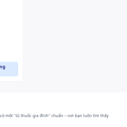
t, do
ụng
có một "tủ thuốc gia đình" chuẩn – nơi bạn luôn tìm thấy