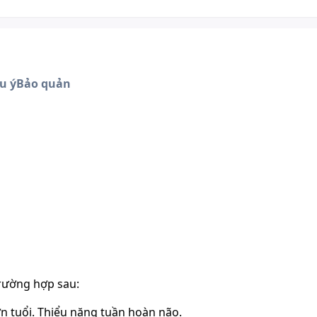
u ý
Bảo quản
rường hợp sau:
ớn tuổi. Thiểu năng tuần hoàn não.