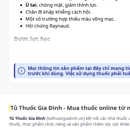
Ù tai
, chóng mặt, giảm thính lực.
Chân đi khập khiễng cách hồi.
Một số trường hợp thiếu máu võng mạc.
Hội chứng Raynaud.
Dược lực học
Điều hòa trên tiểu động mạch, mao mạch, tĩnh mạch 
đối kháng với thụ thể của PAF).
Tác dụng bảo vệ trên chuyển hóa tế bào.
Mọi thông tin sản phẩm tại đây chỉ mang t
trước khi dùng. Việc sử dụng thuốc phải tu
Cải thiện rối loạn dẫn truyền thần kinh.
Đối kháng với sự sản xuất gốc tự do và peroxid hóa l
Dược động học
Tủ Thuốc Gia Đình - Mua thuốc online từ 
Chưa có báo cáo.
Tủ Thuốc Gia Đình
(tuthuocgiadinh.vn) kết nối các nhà thuốc 
Cách dùng và liều dùng:
thuốc, thực phẩm chức năng và sản phẩm chăm sóc sức khỏe 