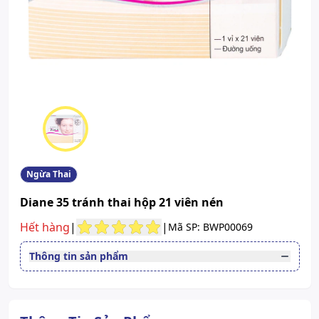
Ngừa Thai
Diane 35 tránh thai hộp 21 viên nén
Hết hàng
|
|
Mã SP: BWP00069
Thông tin sản phẩm
Thuốc cần kê toa
Có
Đường dùng
Uống
Quy cách
Hộp 1 vỉ x 21 viên