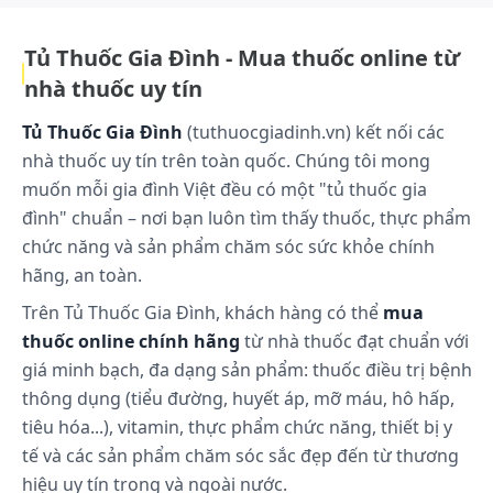
chuyển từ thuốc tránh thai có chứa hoóc môn kết
hợp (thuốc tránh thai đường uống kết hợp/COC),
Tủ Thuốc Gia Đình - Mua thuốc online từ
vòng âm đạo, hoặc miếng dán tránh thai Bắt đầu
nhà thuốc uy tín
uống Diane - 35 tốt nhất là vào ngày tiếp theo sau
khi uống viên thuốc có chứa hoóc môn cuối cùng
Tủ Thuốc Gia Đình
(tuthuocgiadinh.vn) kết nối các
của COC trước, nhưng muộn nhất là vào ngày tiếp
nhà thuốc uy tín trên toàn quốc. Chúng tôi mong
theo sau thời gian ngừng uống viên thuốc định kỳ
muốn mỗi gia đình Việt đều có một "tủ thuốc gia
hoặc vào khoảng thời gian uống viên thuốc không
đình" chuẩn – nơi bạn luôn tìm thấy thuốc, thực phẩm
chứa hoóc môn của COC trước. Trong trường hợp
chức năng và sản phẩm chăm sóc sức khỏe chính
sử dụng vòng âm đạo hoặc miếng dán tránh thai,
hãng, an toàn.
tốt nhất nên bắt đầu sử dụng Diane - 35 vào ngày
tháo vòng hoặc gỡ bỏ miếng dán hoặc chậm nhất
Trên Tủ Thuốc Gia Đình, khách hàng có thể
mua
vào lần dùng vòng hoặc miếng dán tiếp theo. Khi
thuốc online chính hãng
từ nhà thuốc đạt chuẩn với
chuyển từ phương pháp tránh thai bằng thuốc chỉ
giá minh bạch, đa dạng sản phẩm: thuốc điều trị bệnh
chứa progesteron (viên uống, tiêm, cấy dưới da)
thông dụng (tiểu đường, huyết áp, mỡ máu, hô hấp,
hoặc dụng cụ tử cung giải phóng progesteron Có
tiêu hóa...), vitamin, thực phẩm chức năng, thiết bị y
thể bắt đầu uống Diane - 35 bất cứ lúc nào sau khi
tế và các sản phẩm chăm sóc sắc đẹp đến từ thương
dừng sử dụng viên minipill (sau khi tháo bỏ dụng
hiệu uy tín trong và ngoài nước.
cụ tử cung nếu đang đặt dụng cụ tử cung, sau khi