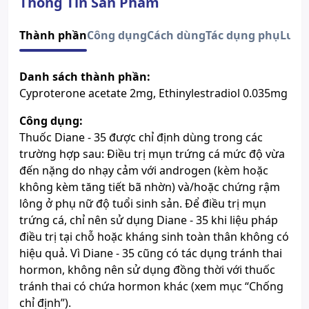
Thông Tin Sản Phẩm
Dạng bào chế
Viên nén bao đường
Độ tuổi sử dụng
Phụ nữ
Thành phần
Công dụng
Cách dùng
Tác dụng phụ
Lưu 
Số đăng ký
Sao chép
VN-18817-15
Hướng dẫn tra cứu số đăng ký thuốc được cấp phép
Danh sách thành phần:
Cyproterone acetate 2mg, Ethinylestradiol 0.035mg
Công dụng:
Thuốc Diane - 35 được chỉ định dùng trong các
trường hợp sau: Điều trị mụn trứng cá mức độ vừa
đến nặng do nhạy cảm với androgen (kèm hoặc
không kèm tăng tiết bã nhờn) và/hoặc chứng rậm
lông ở phụ nữ độ tuổi sinh sản. Để điều trị mụn
trứng cá, chỉ nên sử dụng Diane - 35 khi liệu pháp
điều trị tại chỗ hoặc kháng sinh toàn thân không có
hiệu quả. Vì Diane - 35 cũng có tác dụng tránh thai
hormon, không nên sử dụng đồng thời với thuốc
tránh thai có chứa hormon khác (xem mục “Chống
chỉ định”).