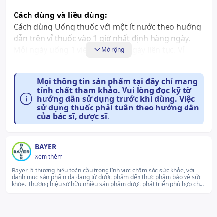
Cách dùng và liều dùng:
Cách dùng Uống thuốc với một ít nước theo hướng
dẫn trên vỉ thuốc vào 1 giờ nhất định hàng ngày.
Mỗi ngày uống 1 viên trong 21 ngày liên tục. Vỉ
Mở rộng
thuốc tiếp theo được bắt đầu sau thời gian 7 ngày
ngưng uống thuốc, trong thời gian ngừng uống
Mọi thông tin sản phẩm tại đây chỉ mang
thuốc hiện tượng chảy máu kinh nguyệt sẽ xuất
tính chất tham khảo. Vui lòng đọc kỹ tờ
hiện. Chảy máu kinh nguyệt xuất hiện trong khoảng
hướng dẫn sử dụng trước khi dùng. Việc
sử dụng thuốc phải tuân theo hướng dẫn
2 - 3 ngày sau khi ngừng uống thuốc và có thể chưa
của bác sĩ, dược sĩ.
kết thúc trước khi bắt đầu vỉ thuốc tiếp theo. Bắt
đầu sử dụng Diane - 35 Đối với những trường hợp
không sử dụng các hormone tránh thai trước đó
BAYER
Bắt đầu dùng thuốc vào ngày đầu tiên của chu kỳ
Xem thêm
kinh (ngày đầu tiên có kinh). Cũng có thể bắt đầu
Bayer là thương hiệu toàn cầu trong lĩnh vực chăm sóc sức khỏe, với
dùng vào ngày thứ 2 - 5 của chu kỳ nhưng trong
danh mục sản phẩm đa dạng từ dược phẩm đến thực phẩm bảo vệ sức
khỏe. Thương hiệu sở hữu nhiều sản phẩm được phát triển phù hợp cho
trường hợp này cần phải sử dụng các biện pháp
từng giai đoạn của người dùng, đặc biệt là phụ nữ trong độ tuổi sinh sản.
Bayer luôn chú trọng nghiên cứu và cải tiến nhằm mang đến các giải
tránh thai khác (phương pháp ngăn chặn) trong 7
pháp chăm sóc sức khỏe an toàn và phù hợp với nhu cầu thực tế.lg...Xem
thêm
ngày dùng thuốc đầu tiên của chu kỳ đầu tiên. Khi