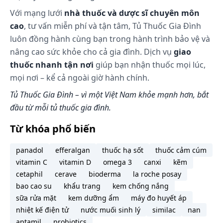
đã quá thời gian tiêm mũi kế tiếp nếu đang dùng
Với mạng lưới
nhà thuốc và dược sĩ chuyên môn
phương pháp tiêm), tuy nhiên đối với tất cả các
cao
, tư vấn miễn phí và tận tâm, Tủ Thuốc Gia Đình
trường hợp trên, nên dùng thêm các biện pháp
luôn đồng hành cùng bạn trong hành trình bảo vệ và
tránh thai hỗ trợ khác trong vòng 7 ngày đầu uống
nâng cao sức khỏe cho cả gia đình. Dịch vụ
giao
thuốc nếu có giao hợp. Trường hợp sảy thai trong 3
thuốc nhanh tận nơi
giúp bạn nhận thuốc mọi lúc,
tháng đầu tiên của thai kỳ Bệnh nhân nên bắt đầu
mọi nơi – kể cả ngoài giờ hành chính.
uống Diane - 35 ngày. Khi đã dùng thuốc không cần
Tủ Thuốc Gia Đình – vì một Việt Nam khỏe mạnh hơn, bắt
thiết phải dùng thêm biện pháp tránh thai nào
khác. Trường hợp sau khi sinh hay sau khi sảy thai
đầu từ mỗi tủ thuốc gia đình.
trong 3 tháng giữa của thai kỳ Đối với phụ nữ cho
Từ khóa phổ biến
con bú: Xem mục “Sử dụng thuốc ở phụ nữ có thai
và cho con bú”. Nên bắt đầu uống Diane - 35 vào
panadol
efferalgan
thuốc hạ sốt
thuốc cảm cúm
ngày thứ 21 - 28 sau khi sinh hay sảy thai trong 3
vitamin C
vitamin D
omega 3
canxi
kẽm
tháng giữa của thai kỳ. Nếu bắt đầu uống Diane - 35
cetaphil
cerave
bioderma
la roche posay
muộn hơn thời gian trên thì nên dùng thêm các
bao cao su
khẩu trang
kem chống nắng
biện pháp tránh thai hỗ trợ khác (phương pháp
sữa rửa mặt
kem dưỡng ẩm
máy đo huyết áp
ngăn chặn) trong vòng 7 ngày dùng thuốc đầu tiên.
nhiệt kế điện tử
nước muối sinh lý
similac
nan
Tuy nhiên, nếu đã giao hợp thì nên loại trừ khả
aptamil
probiotics