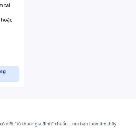
m tai
 hoặc
g hợp
ụng
s
s.
i,
isseria
umoniae
có một "tủ thuốc gia đình" chuẩn – nơi bạn luôn tìm thấy
reponema