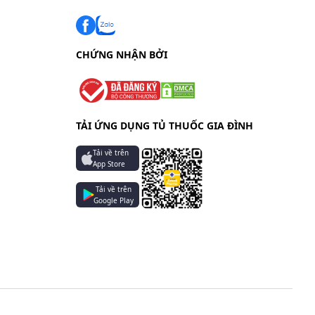
CHỨNG NHẬN BỞI
ên; 4
TẢI ỨNG DỤNG TỦ THUỐC GIA ĐÌNH
Tải về trên
App Store
Tải về trên
ến của
Google Play
h