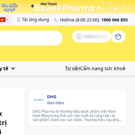
Tải ứng dụng
Hotline
(8:00-22:00)
:
1900 066 855
Tiếng Việt
y tế
Tư vấn
Cẩm nang sức khoẻ
DHG
Xem thêm
x
DHG Pharma là thương hiệu dược phẩm Việt Nam
hoạt động trong lĩnh vực sản xuất và cung cấp các
sản phẩm chăm sóc sức khỏe. Thương hiệu này phát
rị
triển đa dạng các dòng thuốc, thực phẩm chức năng
và sản phẩm hỗ trợ sử dụng hàng ngày, phù hợp với
4
nhiều đối tượng. DHG Pharma không ngừng nâng