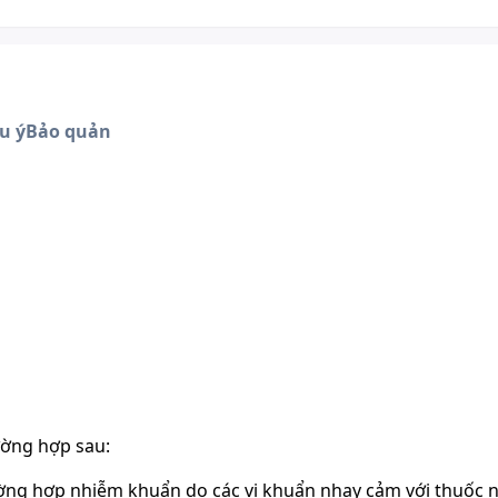
u ý
Bảo quản
rường hợp sau:
ường hợp nhiễm khuẩn do các vi khuẩn nhạy cảm với thuốc 