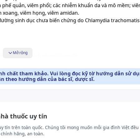
phế quản, viêm phổi; các nhiễm khuẩn da và mô mềm; viê
m xoang
, viêm họng, viêm amidan.
đường sinh dục chưa biến chứng do Chlamydia trachomatis
Mở rộng
hóm macrolid, được gọi là azalid.
ới ribosom của vi khuẩn gây bệnh, ngăn cản quá trình tổn
ính chất tham khảo. Vui lòng đọc kỹ tờ hướng dẫn sử d
ân theo hướng dẫn của bác sĩ, dược sĩ.
am dương như Streptococcus, Pneumococcus, Staphylococcu
erfringens, Peptostreptococcus và Propionibacterium acne
m âm như Haemophilus influenzae, parainfluenzae và ducrey
nella pneumophilia, Bordetella pertussis và parapertussis; Ne
nhà thuốc uy tín
eria monocytogenes, Mycobacterium avium, Mycoplasma pne
uy tín trên toàn quốc. Chúng tôi mong muốn mỗi gia đình Việt đều 
ondii, Chlamydia trachomatis và Chlamydia pneumoniae, T
chính hãng, an toàn.