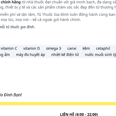
 chính hãng
từ nhà thuốc đạt chuẩn với giá minh bạch, đa dạng s
ng, thiết bị y tế và các sản phẩm chăm sóc sắc đẹp đến từ thương h
n miễn phí và tận tâm, Tủ Thuốc Gia Đình luôn đồng hành cùng bạn 
ọi lúc, mọi nơi – kể cả ngoài giờ hành chính.
cơ thể, sinh khả dụng khoảng 40%.
ỗi tủ thuốc gia đình.
oảng 50%. Sau khi uống, nồng độ đỉnh huyết tương đạt đư
midan, tiền liệt tuyến, bạch cầu hạt và đại thực bào. Một
hải trừ qua mật ở dạng không biến đổi và một phần ở dạng
vitamin C
vitamin D
omega 3
canxi
kẽm
cetaphil
ng ẩm
máy đo huyết áp
nhiệt kế điện tử
nước muối sinh lý
ng 72 giờ dưới dạng không biến đổi.
a Đình Bạn!
ước cho 1 gói), khuấy đều trước khi uống.
LIÊN HỆ (6:00 - 22:00)