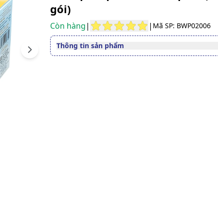
gói)
Còn hàng
|
|
Mã SP: BWP02006
Thông tin sản phẩm
Next
Thuốc cần kê toa
Có
Dạng bào chế
Bột pha hỗn dịch uống
Quy cách
Hộp 24 Gói
Thành phần
Azithromycin
Nhà sản xuất
DHG PHARMA
Nước sản xuất
Việt Nam
Xuất xứ thương
Việt Nam
hiệu
Số đăng ký
Sao chép
VD-26004-16
Hướng dẫn tra cứu số đăng ký thuốc được cấp 