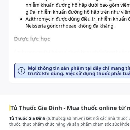
nhiễm khuẩn đường hô hấp dưới bao gồm viêm 
giữa; nhiễm khuẩn đường hô hấp trên như
viê
Azithromycin được dùng điều trị nhiễm khuẩn 
Neisseria gonorrhoeae không đa kháng.
Dược lực học
Azithromycin
là kháng sinh có hoạt phổ rộng thuộc n
Thuốc có tác dụng diệt khuẩn mạnh bằng cách gắn v
protein của chúng.
Mọi thông tin sản phẩm tại đây chỉ mang t
trước khi dùng. Việc sử dụng thuốc phải tu
Azithromycin có tác dụng tốt trên các vi khuẩn Gr
aureus, Corynebacterium diphtheriae, Clostridium p
Azithromycin có tác dụng tốt trên các vi khuẩn Gra
Moraxella catarrhalis, Acinetobacter, Yersinia, Legio
gonorrhoeae và Campylobacter sp..
Tủ Thuốc Gia Đình - Mua thuốc online từ 
Ngoài ra, azithromycin cũng có hiệu quả với List
Tủ Thuốc Gia Đình
(tuthuocgiadinh.vn) kết nối các nhà thuốc 
và hominis, Ureaplasma urealyticum, Toxoplasma g
thuốc, thực phẩm chức năng và sản phẩm chăm sóc sức khỏe 
pallidum và Borrelia burgdorferi.