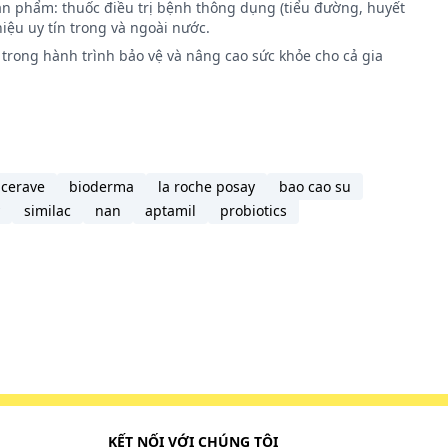
ản phẩm: thuốc điều trị bệnh thông dụng (tiểu đường, huyết
iệu uy tín trong và ngoài nước.
trong hành trình bảo vệ và nâng cao sức khỏe cho cả gia
ợc trong
 lượng
 chuyển
cerave
bioderma
la roche posay
bao cao su
similac
nan
aptamil
probiotics
KẾT NỐI VỚI CHÚNG TÔI