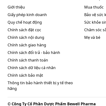
Giới thiệu
Mua thuốc
Liều khuyến cáo: Azithromycin dùng 1 lần mỗi ngày, u
Giấy phép kinh doanh
Bảo vệ sức 
Người lớn:
Quy chế hoạt động
Sức khỏe sin
Nhiễm khuẩn đường hô hấp trên và dưới, nhiễm
Chính sách đặt cọc
Chăm sóc s
ngày sau: 250 mg/ ngày.
Bệnh lây truyền qua đường sinh dục: Liều 1 g.
Chính sách nội dung
Mẹ và bé
Chính sách giao hàng
Trẻ em:
Chính sách đổi trả - bảo hành
Ngày đầu tiên: 10 mg/ kg thể trọng/ ngày. Từ ng
Chính sách thanh toán
Lưu ý: Liều dùng trên chỉ mang tính chất tham khảo. 
Chính sách dữ liệu cá nhân
bệnh. Để có liều dùng phù hợp, bạn cần tham khảo ý k
Chính sách bảo mật
Làm gì khi dùng quá liều?
Thông tin bảo hành thiết bị y tế theo
hãng
Triệu chứng quá liều: Chưa có tài liệu về quá liều củ
macrolid thường là giảm sức nghe, buồn nôn, nôn v
©
Công Ty Cổ Phần Dược Phẩm Bewell Pharma
Trong trường hợp khẩn cấp, hãy gọi ngay cho Trung 