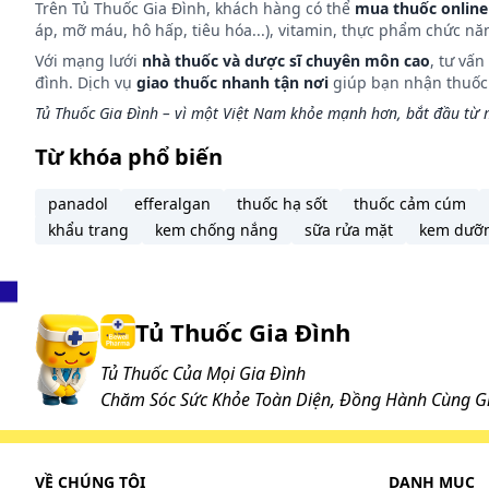
Trên Tủ Thuốc Gia Đình, khách hàng có thể
mua thuốc online
áp, mỡ máu, hô hấp, tiêu hóa...), vitamin, thực phẩm chức nă
Dược động học
Với mạng lưới
nhà thuốc và dược sĩ chuyên môn cao
, tư vấ
đình. Dịch vụ
giao thuốc nhanh tận nơi
giúp bạn nhận thuốc m
Azithromycin sau khi uống, phân bố rộng rãi trong 
Tủ Thuốc Gia Đình – vì một Việt Nam khỏe mạnh hơn, bắt đầu từ m
Thức ăn làm giảm khả năng hấp thu azithromycin kh
vòng từ 2 đến 3 giờ.
Từ khóa phổ biến
Thuốc được phân bố chủ yếu trong các mô như phổi, a
nhỏ azithromycin bị khử methyl trong gan và được t
panadol
efferalgan
thuốc hạ sốt
thuốc cảm cúm
hóa.
khẩu trang
kem chống nắng
sữa rửa mặt
kem dưỡ
Khoảng 6% liều uống thải trừ qua nước tiểu trong vò
Cách dùng và liều dùng:
Tủ Thuốc Gia Đình
Cách dùng
Tủ Thuốc Của Mọi Gia Đình
Chăm Sóc Sức Khỏe Toàn Diện, Đồng Hành Cùng Gi
Thuốc Zaromax 200mg dùng đường uống.
Hòa thuốc với lượng nước vừa đủ (khoảng 5 - 10 ml n
Liều dùng
VỀ CHÚNG TÔI
DANH MỤC