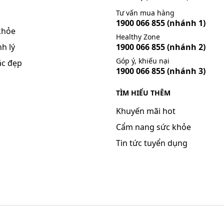
Tư vấn mua hàng
ống 1 giờ trước bữa ăn hoặc 2 giờ sau khi ăn.
1900 066 855
(nhánh 1)
khỏe
Healthy Zone
h lý
1900 066 855
(nhánh 2)
 khuẩn da và mô mềm: Dùng liều 500 mg trong ngày đầu ti
Góp ý, khiếu nại
ắc đẹp
1900 066 855
(nhánh 3)
TÌM HIỂU THÊM
Khuyến mãi hot
ày thứ 2 đến ngày thứ 5: 5 mg/ kg thể trọng/ ngày.
Cẩm nang sức khỏe
Liều dùng cụ thể tùy thuộc vào thể trạng và mức độ diễn ti
Tin tức tuyển dụng
iến bác sĩ hoặc chuyên viên y tế.
a azithromycin; triệu chứng điển hình quá liều của kháng sin
à
tiêu chảy
.
tâm cấp cứu 115 hoặc đến trạm Y tế địa phương gần nhất.