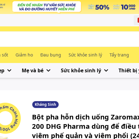
 sốt
Giảm ho
Đau bụng
Sức khỏe sinh lý
Tẩy trang
ẹp
Mẹ và bé
Sức khỏe sinh lý
Thiết bị 
Kháng Sinh
m Chính Hãng 100%
Bột pha hỗn dịch uống Zaroma
200 DHG Pharma dùng để điều t
viêm phế quản và viêm phổi (2