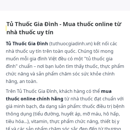
những lựa chọn an toàn và đáp ứng tốt các tiêu chuẩn chăm sóc sức
khỏe cộng đồng..
nhẹ đều lọ thuốc để các thành phần trong lọ được
phân bố đều trở lại. 3. Giữ chắc một đầu của lọ,
xoay phần thân lọ để mở nắp. 4. Đặt phần mở của lọ
Tủ Thuốc Gia Đình - Mua thuốc online từ
vào bình chứa của máy khí dung và bóp từ từ, chú ý
nhà thuốc uy tín
bóp hết thuốc trong lọ. 5. Chuẩn bị máy khí dung và
sử dụng theo chỉ dẫn. 6. Sau khi sử dụng xong, cần
Tủ Thuốc Gia Đình
(tuthuocgiadinh.vn) kết nối các
bỏ hết dịch còn thừa trong bình chứa của máy khí
nhà thuốc uy tín trên toàn quốc. Chúng tôi mong
dung, sau đó lau sạch máy phun khí dung theo như
muốn mỗi gia đình Việt đều có một "tủ thuốc gia
hướng dẫn trong máy. Có thể sử dụng mặt nạ, thiết
đình" chuẩn – nơi bạn luôn tìm thấy thuốc, thực phẩm
bị chữ T hoặc qua ống nội khí quản để phân phối
chức năng và sản phẩm chăm sóc sức khỏe chính
thuốc. Lưu ý: Súc miệng kỹ với nước sau mỗi lần khí
hãng, an toàn.
dung. Nếu dùng mặt nạ, phải đảm bảo đặt khít mặt
nạ đang được phun khí dung. Rửa mặt sau mỗi lần
Trên Tủ Thuốc Gia Đình, khách hàng có thể
mua
điều trị.
thuốc online chính hãng
từ nhà thuốc đạt chuẩn với
giá minh bạch, đa dạng sản phẩm: thuốc điều trị bệnh
Tác dụng phụ có thể gặp:
thông dụng (tiểu đường, huyết áp, mỡ máu, hô hấp,
Thường gặp (>1%): Mũi họng: Khàn giọng, đau kích
tiêu hóa...), vitamin, thực phẩm chức năng, thiết bị y
thích cổ họng, kích thích lưỡi và miệng, khô miệng,
tế và các sản phẩm chăm sóc sắc đẹp đến từ thương
nấm Candida miệng. Hô hấp: Ho Ít gặp (<1%) Mũi