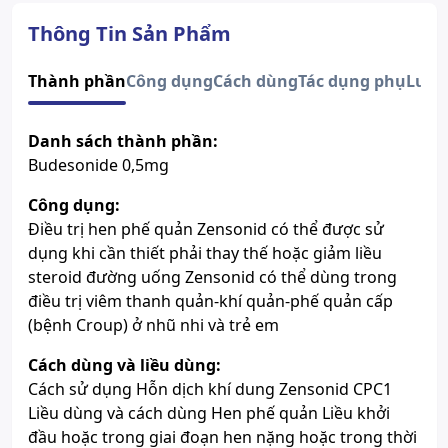
Đường dùng
Xông khí dung
Quy cách
Hộp 10 ống x 2ml
Thông Tin Sản Phẩm
Dạng bào chế
Hỗn dịch khí dung
Thành phần
Số đăng ký
Công dụng
Cách dùng
Tác dụng phụ
Sao chép
Lưu 
VD-28735-17
Hướng dẫn tra cứu số đăng ký thuốc được cấp phép
Danh sách thành phần:
Budesonide 0,5mg
Công dụng:
Điều trị hen phế quản Zensonid có thể được sử
dụng khi cần thiết phải thay thế hoặc giảm liều
steroid đường uống Zensonid có thể dùng trong
điều trị viêm thanh quản-khí quản-phế quản cấp
(bệnh Croup) ở nhũ nhi và trẻ em
Cách dùng và liều dùng:
Cách sử dụng Hỗn dịch khí dung Zensonid CPC1
Liều dùng và cách dùng Hen phế quản Liều khởi
đầu hoặc trong giai đoạn hen nặng hoặc trong thời