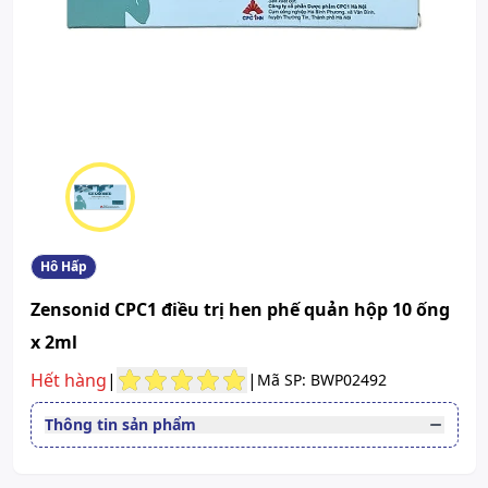
Hô Hấp
Zensonid CPC1 điều trị hen phế quản hộp 10 ống
x 2ml
Hết hàng
|
|
Mã SP: BWP02492
Thông tin sản phẩm
Thuốc cần kê toa
Có