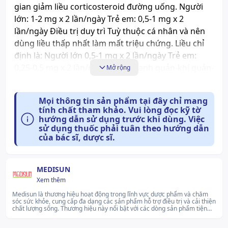
gian giảm liều corticosteroid đường uống. Người
lớn: 1-2 mg x 2 lần/ngày Trẻ em: 0,5-1 mg x 2
lần/ngày Điều trị duy trì Tuỳ thuộc cá nhân và nên
dùng liều thấp nhất làm mất triệu chứng. Liều chỉ
định là: Người lớn 0,5-1 mg x 2 lần/ngày Trẻ em:
0,25-0,5 mg x 2 lần/ngày Viêm thanh quản-khí quản-
Mở rộng
phế quản cấp (bệnh Croup) Ở nhũ nhi và trẻ em
mắc bệnh Croup, liều thông thường 2 mg
Mọi thông tin sản phẩm tại đây chỉ mang
budesonide dạng xông khí dung dùng 1 lần. Cách
tính chất tham khảo. Vui lòng đọc kỹ tờ
dùng Nên sử dụng với máy khí dung thích hợp.
hướng dẫn sử dụng trước khi dùng. Việc
sử dụng thuốc phải tuân theo hướng dẫn
Lượng thuốc phóng thích đến bệnh nhân thay đổi
của bác sĩ, dược sĩ.
từ 40--60 % liều sử dụng tùy thuộc vào thiết bị khí
dung. Thời gian khí dung và lượng thuốc được
phóng thích phụ thuộc vào tốc độ dòng khí, thể tích
MEDISUN
buồng chứa và thể tích thuốc nạp vào. Thể tích
Xem thêm
thuốc nạp vào cho hầu hết các máy khí dung là 2-4
Medisun là thương hiệu hoạt động trong lĩnh vực dược phẩm và chăm
ml. Hướng dẫn sử dụng: 1.Bẻ một lọ Zensonid 2ml
sóc sức khỏe, cung cấp đa dạng các sản phẩm hỗ trợ điều trị và cải thiện
chất lượng sống. Thương hiệu này nổi bật với các dòng sản phẩm tiện
ra bằng cách xoay một lọ xuống phía dưới và tách
lợi, phù hợp với nhu cầu sử dụng hàng ngày của nhiều nhóm đối tượng.
Medisun không ngừng cải tiến quy trình sản xuất nhằm mang đến
ra trong khi vẫn giữ chắc phần còn lại của vỉ. 2. Lắc