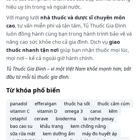
họng: Kích thích thanh quản, vị giác kém. Tiêu hóa:
hiệu uy tín trong và ngoài nước.
Tiêu chảy, buồn nôn. Phản ứng quá mẫn: Các phản
Với mạng lưới
nhà thuốc và dược sĩ chuyên môn
ứng quá mẫn tức thời và muộn như phản ứng da
cao
, tư vấn miễn phí và tận tâm, Tủ Thuốc Gia Đình
(nổi mề đay, ban đỏ, viêm da), co thắt phế quản,
luôn đồng hành cùng bạn trong hành trình bảo vệ và
phù mạch và phản ứng phản vệ. Hệ thần kinh trung
nâng cao sức khỏe cho cả gia đình. Dịch vụ
giao
ương: Nhức đầu, choáng váng, cảm giác khát, mệt
thuốc nhanh tận nơi
giúp bạn nhận thuốc mọi lúc,
mỏi. Rối loạn chuyển hóa và dinh dưỡng: Tăng cân
mọi nơi – kể cả ngoài giờ hành chính.
Nhiễm nấm Candida ở miệng hầu phát triển, có thể
điều trị với thuốc kháng nấm thích hợp trong khi
Tủ Thuốc Gia Đình – vì một Việt Nam khỏe mạnh hơn, bắt
vẫn tiếp tục sử dụng Zensonid. Có thể giảm thiểu
đầu từ mỗi tủ thuốc gia đình.
nhiễm nấm Candida bằng cách súc miệng sau mỗi
lần hít. Có thể xảy ra kích ứng da mặt trong một vài
Từ khóa phổ biến
trường hợp khi sử dụng máy xông khí dung với mặt
nạ. Để ngăn ngừa sự kích ứng, nên rửa mặt sau
panadol
efferalgan
thuốc hạ sốt
thuốc cảm cúm
mỗi lần sử dụng thuốc qua máy xông khí dung và
vitamin C
vitamin D
omega 3
canxi
kẽm
mặt nạ. Hiếm khi gây co thắt phế quản ở bệnh nhân
cetaphil
cerave
bioderma
la roche posay
nhạy cảm. Cơn co thắt phế quản có thể được điều
bao cao su
khẩu trang
kem chống nắng
trị bằng thuốc cường giao cảm beta 2 dạng hít.
sữa rửa mặt
kem dưỡng ẩm
máy đo huyết áp