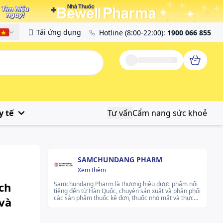
Tải ứng dụng
Hotline
(8:00-22:00)
:
1900 066 855
Tiếng Việt
y tế
Tư vấn
Cẩm nang sức khoẻ
SAMCHUNDANG PHARM
Xem thêm
ch
Samchundang Pharm là thương hiệu dược phẩm nổi
tiếng đến từ Hàn Quốc, chuyên sản xuất và phân phối
các sản phẩm thuốc kê đơn, thuốc nhỏ mắt và thực
 và
phẩm bảo vệ sức khỏe. Với công nghệ sản xuất hiện
đại, Samchundang Pharm cam kết mang đến các sản
phẩm an toàn và chất lượng cho người tiêu dùng.