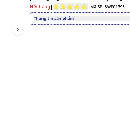
Hết hàng
|
|
Mã SP: BWP01593
Thông tin sản phẩm
Thuốc cần kê toa
Có
Next
Dạng bào chế
Hỗn dịch xịt mũi
Quy cách
Chai x 18ml
Thành phần
Mometason furoat
Nhà sản xuất
Kyung Dong
Nước sản xuất
Hàn Quốc
Xuất xứ thương
Hàn Quốc
hiệu
Số đăng ký
Sao chép
VN-20294-17
Hướng dẫn tra cứu số đăng ký thuốc được cấp 