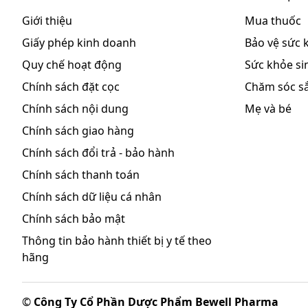
Viêm mũi dị ứng theo mùa hoặc quanh năm
Giới thiệu
Mua thuốc
Mỗi lần bơm thuốc xịt mũi Monitazone cung cấp k
Giấy phép kinh doanh
Bảo vệ sức 
furoat (dạng khan). Trong lần đầu sử dụng, nên bơm 
sử dụng bình xịt trong 14 ngày hoặc hơn, nên bơm mỗi
Quy chế hoạt động
Sức khỏe sin
cho lần tiếp theo.
Chính sách đặt cọc
Chăm sóc s
Liều điều trị
Chính sách nội dung
Mẹ và bé
Người lớn (bao gồm bệnh nhân cao tuổi) và trẻ em từ 
Chính sách giao hàng
lỗ mũi 1 lần/ngày (tổng liều 200 μg). Khi triệu chứng
Chính sách đổi trả - bảo hành
1 lần/ngày (tổng liều 100 μg). Nếu các triệu chứng v
là 4 lần xịt cho mỗi lỗ mũi 1 lần/ngày (tổng liều 400
Chính sách thanh toán
Bệnh nhân nên tiếp tục sử dụng đều đặn để đạt hiệu q
Chính sách dữ liệu cá nhân
Trẻ em từ 2 - 11 tuổi: Liều khuyến cáo cho một ngày là
Chính sách bảo mật
Liều dự phòng
Thông tin bảo hành thiết bị y tế theo
Người lớn (bao gồm bệnh nhân cao tuổi) và trẻ em từ 1
hãng
lần/ngày (tổng liều 200 μg). Ở các bệnh nhân đã bi
phòng với thuốc xịt mũi Monitazone với liều 200 μg 
hoa.
©
Công Ty Cổ Phần Dược Phẩm Bewell Pharma