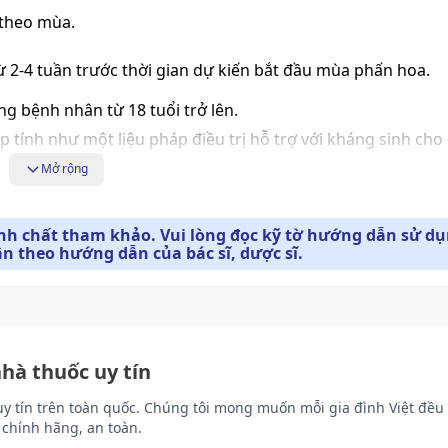
 theo mùa.
 2-4 tuần trước thời gian dự kiến bắt đầu mùa phấn hoa.
g bệnh nhân từ 18 tuổi trở lên.
p tính như một liệu pháp điều trị hỗ trợ với kháng sinh cho
Mở rộng
ặc dấu hiệu của nhiễm khuẩn.
ính chất tham khảo. Vui lòng đọc kỹ tờ hướng dẫn sử d
ân theo hướng dẫn của bác sĩ, dược sĩ.
ới đặc tính kháng viêm tại chỗ ở mức liều mà không gây tá
ống viêm của mometason furoat là do nó sinh ra sự ức chế 
 Mometason furoat gây ức chế đáng kể việc giải phóng
 ứng.
nhà thuốc uy tín
inh hiệu lực cao trong việc ức chế tổng hợp và giải phóng 
 chế mạnh đến việc sản xuất leukotriene. Ngoài ra, mometason f
uy tín trên toàn quốc. Chúng tôi mong muốn mỗi gia đình Việt đều 
chính hãng, an toàn.
ine th2, il - 4 và il5 từ tế bào t - cd4 của con người.