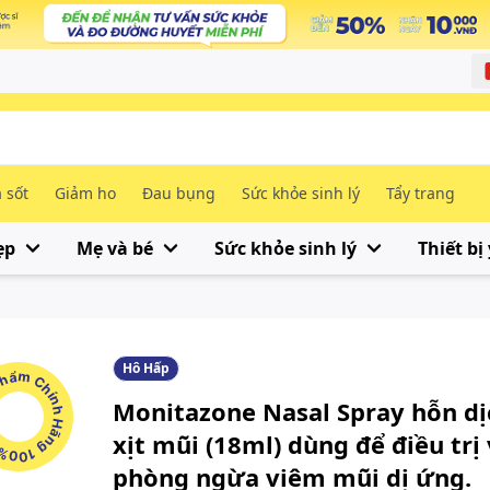
 sốt
Giảm ho
Đau bụng
Sức khỏe sinh lý
Tẩy trang
ẹp
Mẹ và bé
Sức khỏe sinh lý
Thiết bị 
Hô Hấp
m Chính Hãng 100%
Monitazone Nasal Spray hỗn dị
xịt mũi (18ml) dùng để điều trị
phòng ngừa viêm mũi dị ứng.