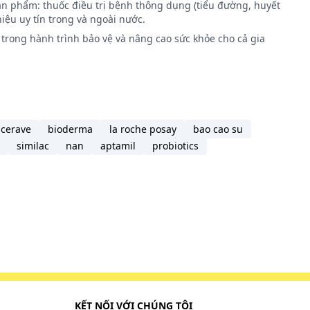
ản phẩm: thuốc điều trị bệnh thông dụng (tiểu đường, huyết
iệu uy tín trong và ngoài nước.
trong hành trình bảo vệ và nâng cao sức khỏe cho cả gia
 lỏng để
 hạn
 hóa qua
 chuyển
cerave
bioderma
la roche posay
bao cao su
similac
nan
aptamil
probiotics
ếu qua
KẾT NỐI VỚI CHÚNG TÔI