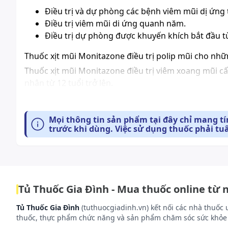
Điều trị và dự phòng các bệnh viêm mũi dị ứng
Điều trị
viêm mũi di ứng
quanh năm.
Điều trị dự phòng được khuyến khích bắt đầu từ
Thuốc xịt mũi Monitazone điều trị polip mũi cho nhữn
Thuốc xịt mũi Monitazone điều trị viêm xoang mũi cấ
nhân từ 12 tuổi trở lên.
Điều trị hỗ trợ với kháng sinh khi có triệu chứng ho
Mọi thông tin sản phẩm tại đây chỉ mang t
Dược lực học
trước khi dùng. Việc sử dụng thuốc phải tu
Mometason furoat là một glucocorticoid tổng hợp, v
toàn thân. Nhiều cơ chế tác dụng chống dị ứng và ch
phóng các chất trung gian gây nên phản ứng dị ứng.
leukotrienes từ tế bào bạch cầu của bệnh nhân bị dị
Tủ Thuốc Gia Đình - Mua thuốc online từ 
Trong nuôi cấy tế bào, mometason furoat đã chứng m
il - 1, il - 5, il - 6 và TNFα, nó cũng là một chất ức
Tủ Thuốc Gia Đình
(tuthuocgiadinh.vn) kết nối các nhà thuốc 
thuốc, thực phẩm chức năng và sản phẩm chăm sóc sức khỏe 
còn là một chất ức chế mạnh đến việc sàn xuất các cytok