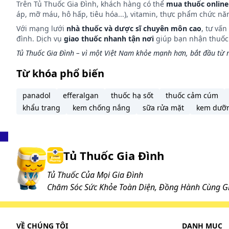
Trên Tủ Thuốc Gia Đình, khách hàng có thể
mua thuốc online
Dược động học
áp, mỡ máu, hô hấp, tiêu hóa...), vitamin, thực phẩm chức nă
Với mạng lưới
nhà thuốc và dược sĩ chuyên môn cao
, tư vấ
Mometason furoat được hấp thu kém sau khi xông, x
đình. Dịch vụ
giao thuốc nhanh tận nơi
giúp bạn nhận thuốc m
xịt mũi, có sinh khả dụng toàn thân dưới 1% trong h
Tủ Thuốc Gia Đình – vì một Việt Nam khỏe mạnh hơn, bắt đầu từ m
định lượng thấp hơn 0,25 pg/ml. Các nghiên cứu chỉ
Từ khóa phổ biến
lần đầu qua gan nhiều thành nhiều chất chuyển hóa.
Ở gan, thuốc trải qua quá trình chuyển hóa chủ yếu
panadol
efferalgan
thuốc hạ sốt
thuốc cảm cúm
hóa chính trong huyết tương. Trong nghiên cứuin vit
khẩu trang
kem chống nắng
sữa rửa mặt
kem dưỡ
hydroxymometason furoat. Thời gian bán thải của th
phân và một phần nhỏ hơn qua nước tiểu.
Cách dùng và liều dùng:
Tủ Thuốc Gia Đình
Cách dùng
Tủ Thuốc Của Mọi Gia Đình
Chăm Sóc Sức Khỏe Toàn Diện, Đồng Hành Cùng Gi
Thuốc Monitazone Nasal Spray được dùng xịt mũi.
Liều dùng
VỀ CHÚNG TÔI
DANH MỤC