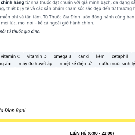
 chính hãng
từ nhà thuốc đạt chuẩn với giá minh bạch, đa dạng s
ng, thiết bị y tế và các sản phẩm chăm sóc sắc đẹp đến từ thương h
n miễn phí và tận tâm, Tủ Thuốc Gia Đình luôn đồng hành cùng bạn 
ịt mũi và dùng tại chỗ. Mometason furoat, dùng dưới dạng
ọi lúc, mọi nơi – kể cả ngoài giờ hành chính.
uyết tương, khi sử dụng một xét nghiệm có độ nhạy với giới
ỗi tủ thuốc gia đình.
 ra rằng phần mometason furoat được hấp thu sẽ bị chuyển
 bởi cytocrom P450 3A4 (CYP3A4). Không phát hiện các chất
vitamin C
vitamin D
omega 3
canxi
kẽm
cetaphil
ro, một trong số các chất chuyển hóa thứ yếu là 6β -
ng ẩm
máy đo huyết áp
nhiệt kế điện tử
nước muối sinh lý
uốc khoảng 5 giờ, các chất chuyển hóa được thải trừ chủ y
a Đình Bạn!
LIÊN HỆ (6:00 - 22:00)