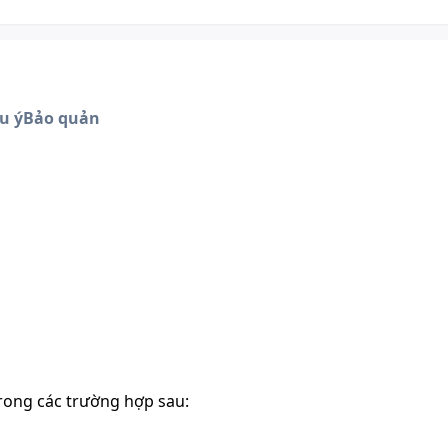
u ý
Bảo quản
rong các trường hợp sau: