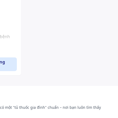
 bệnh
ụng
c dụng
sự giải
các chất
uroat
có một "tủ thuốc gia đình" chuẩn – nơi bạn luôn tìm thấy