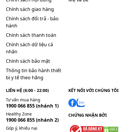
vết thương hở.
Chính sách giao hàng
Không sử dụng cho người có tiền sử dị ứng
với aspirin hay nhóm salicylate.
Chính sách đổi trả - bảo
hành
Không bôi thuốc lên mắt, niêm mạc, mụn
trứng cá.
Chính sách thanh toán
Chính sách dữ liệu cá
Thận trọng khi sử dụng
nhân
Chỉ dùng ngoài da.
Chính sách bảo mật
Hỏi bác sĩ trước khi sử dụng nếu bạn bị dị ứng
Thông tin bảo hành thiết
với thuốc dùng ngoài da.
bị y tế theo hãng
Hỏi bác sĩ hoặc dược sĩ trước khi sử dụng nếu
bạn đang dùng thuốc khác.
LIÊN HỆ (6:00 - 22:00)
KẾT NỐI VỚI CHÚNG TÔI
Không dùng chung với băng dán nóng.
Tư vấn mua hàng
1900 066 855
(nhánh 1)
Không băng chặt.
Healthy Zone
CHỨNG NHẬN BỞI
Ngưng sử dụng và hỏi ý kiến Bác sĩ nếu tình
1900 066 855
(nhánh 2)
trạng bệnh xấu đi.
Góp ý, khiếu nại
Ngưng sử dụng và hỏi ý kiến Bác sĩ nếu triệu