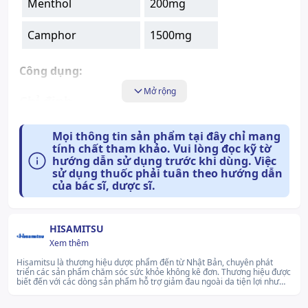
Menthol
200mg
Camphor
1500mg
Công dụng:
Mở rộng
Chỉ định
Thuốc Salonpas lăn được chỉ định dùng trong các
Mọi thông tin sản phẩm tại đây chỉ mang
tính chất tham khảo. Vui lòng đọc kỹ tờ
trường hợp sau:
hướng dẫn sử dụng trước khi dùng. Việc
sử dụng thuốc phải tuân theo hướng dẫn
Dùng giảm đau, kháng viêm trong các cơn
của bác sĩ, dược sĩ.
đau liên quan đến đau cơ, mỏi cơ, cứng vai,
đau lưng, bầm tím, bong gân, chuột rút, thấp
khớp, đau do chấn thương ở xương.
HISAMITSU
Xem thêm
Dược lực học
Hisamitsu là thương hiệu dược phẩm đến từ Nhật Bản, chuyên phát
triển các sản phẩm chăm sóc sức khỏe không kê đơn. Thương hiệu được
biết đến với các dòng sản phẩm hỗ trợ giảm đau ngoài da tiện lợi như
Chưa cập nhật.
miếng dán, gel và xịt. Với kinh nghiệm lâu đời trong ngành dược,
Hisamitsu cam kết mang đến giải pháp chăm sóc sức khỏe hiệu quả và