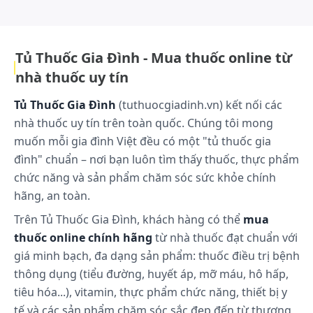
an toàn cho người tiêu dùng.lg...Xem thêm
Dược động học
Chưa cập nhật.
Tủ Thuốc Gia Đình - Mua thuốc online từ
Cách dùng và liều dùng:
nhà thuốc uy tín
Cách dùng
Tủ Thuốc Gia Đình
(tuthuocgiadinh.vn) kết nối các
nhà thuốc uy tín trên toàn quốc. Chúng tôi mong
Bôi ngoài da.
muốn mỗi gia đình Việt đều có một "tủ thuốc gia
đình" chuẩn – nơi bạn luôn tìm thấy thuốc, thực phẩm
Liều dùng
chức năng và sản phẩm chăm sóc sức khỏe chính
Người lớn và trẻ em trên 2 tuổi
hãng, an toàn.
Rửa sạch, lau khô vùng da bị đau, bôi một lượng
Trên Tủ Thuốc Gia Đình, khách hàng có thể
mua
thuốc thích hợp lên vùng da bị đau không quá 3
thuốc online chính hãng
từ nhà thuốc đạt chuẩn với
đến 4 lần trong ngày.
giá minh bạch, đa dạng sản phẩm: thuốc điều trị bệnh
Lưu ý: Liều dùng trên chỉ mang tính chất tham
thông dụng (tiểu đường, huyết áp, mỡ máu, hô hấp,
khảo. Liều dùng cụ thể tùy thuộc vào thể trạng và
tiêu hóa...), vitamin, thực phẩm chức năng, thiết bị y
mức độ diễn tiến của bệnh. Để có liều dùng phù
tế và các sản phẩm chăm sóc sắc đẹp đến từ thương