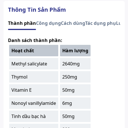
Dạng bào chế
Dung dịch
Quy cách
Chai
Thông Tin Sản Phẩm
Methyl salicylate, Thymol,
Vitamin E, Nonoyl vanillylamide,
Thành phần
Công dụng
Cách dùng
Tác dụng phụ
Lưu 
Thành phần
Tinh dầu bạc hà, Menthol,
Camphor
Nhà sản xuất
Hisamitsu
Danh sách thành phần:
Nước sản xuất
Việt Nam
Hoạt chất
Hàm lượng
Xuất xứ thương
Nhật Bản
hiệu
Methyl salicylate
2640mg
Số đăng ký
Sao chép
893100860824
Hướng dẫn tra cứu số đăng ký thuốc được cấp phép
Thymol
250mg
Vitamin E
50mg
Nonoyl vanillylamide
6mg
Tinh dầu bạc hà
50mg