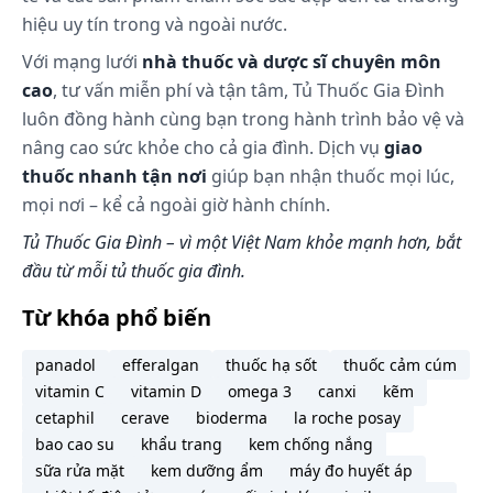
hợp, bạn cần tham khảo ý kiến bác sĩ hoặc chuyên
hiệu uy tín trong và ngoài nước.
viên y tế.
Với mạng lưới
nhà thuốc và dược sĩ chuyên môn
Làm gì khi dùng quá liều?
cao
, tư vấn miễn phí và tận tâm, Tủ Thuốc Gia Đình
luôn đồng hành cùng bạn trong hành trình bảo vệ và
Chưa có báo cáo.
nâng cao sức khỏe cho cả gia đình. Dịch vụ
giao
thuốc nhanh tận nơi
giúp bạn nhận thuốc mọi lúc,
Làm gì khi quên 1 liều?
mọi nơi – kể cả ngoài giờ hành chính.
Bổ sung liều ngay khi nhớ ra. Tuy nhiên, nếu thời
Tủ Thuốc Gia Đình – vì một Việt Nam khỏe mạnh hơn, bắt
gian giãn cách với liều tiếp theo quá ngắn thì bỏ
đầu từ mỗi tủ thuốc gia đình.
qua liều đã quên và tiếp tục lịch dùng thuốc. Không
dùng liều gấp đôi để bù cho liều đã bị bỏ lỡ.
Từ khóa phổ biến
Tác dụng phụ có thể gặp:
panadol
efferalgan
thuốc hạ sốt
thuốc cảm cúm
Khi sử dụng thuốc Salonpas Liniment, bạn có thể
vitamin C
vitamin D
omega 3
canxi
kẽm
gặp các tác dụng không mong muốn (ADR).
cetaphil
cerave
bioderma
la roche posay
bao cao su
khẩu trang
kem chống nắng
Nổi mụn nước, đỏ da, sưng phồng, ngứa, kích ứng
sữa rửa mặt
kem dưỡng ẩm
máy đo huyết áp
da hiếm khi xảy ra. Nếu triệu chứng trên xảy ra quá