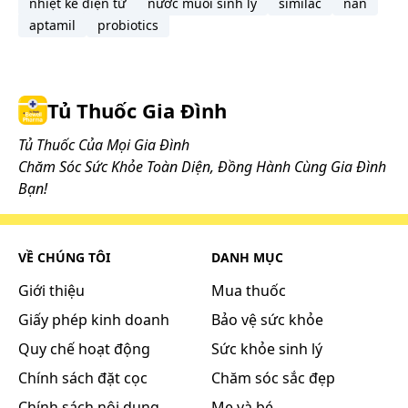
nhiệt kế điện tử
nước muối sinh lý
similac
nan
mức, việc điều trị bằng Salonpas Liniment phải
aptamil
probiotics
dừng lại và thông báo cho Bác sĩ của bạn.
Hướng dẫn cách xử trí ADR
Khi gặp tác dụng phụ của thuốc, cần ngưng sử
dụng và thông báo cho bác sĩ hoặc đến cơ sở y tế
Tủ Thuốc Gia Đình
gần nhất để được xử trí kịp thời.
Tủ Thuốc Của Mọi Gia Đình
Chăm Sóc Sức Khỏe Toàn Diện, Đồng Hành Cùng Gia Đình
Những lưu ý khi sử dụng:
Bạn!
Trước khi sử dụng thuốc bạn cần đọc kỹ hướng
dẫn sử dụng và tham khảo thông tin bên dưới.
VỀ CHÚNG TÔI
DANH MỤC
Chống chỉ định
Giới thiệu
Mua thuốc
Thuốc Salonpas lăn chống chỉ định trong các
Giấy phép kinh doanh
Bảo vệ sức khỏe
trường hợp sau:
Quy chế hoạt động
Sức khỏe sinh lý
Không dùng cho trẻ sơ sinh.
Chính sách đặt cọc
Chăm sóc sắc đẹp
Không bôi lên vùng da bị tổn thương hoặc
Chính sách nội dung
Mẹ và bé