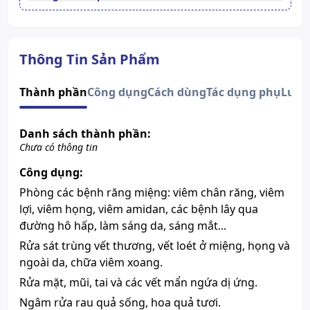
Quy cách
Chai 1000mlThùng 12 Chai
Nhà sản xuất
VĨNH PHÚC
Nước sản xuất
Việt Nam
Thông Tin Sản Phẩm
Xuất xứ thương
Việt Nam
hiệu
Thành phần
Công dụng
Cách dùng
Tác dụng phụ
Lưu 
Thông tin thành phầnHàm
Thành phần chính
lượngNatri clorid0.9%Aqua
Danh sách thành phần:
Xem giấy công bố sản phẩm
Chưa có thông tin
Công dụng:
Phòng các bệnh răng miệng: viêm chân răng, viêm
lợi, viêm họng, viêm amidan, các bệnh lây qua
đường hô hấp, làm sáng da, sáng mắt...
Rửa sát trùng vết thương, vết loét ở miệng, họng và
ngoài da, chữa viêm xoang.
Rửa mặt, mũi, tai và các vết mẩn ngứa dị ứng.
Ngâm rửa rau quả sống, hoa quả tươi.