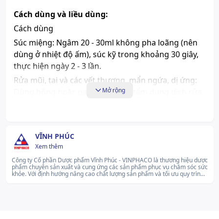
Cách dùng và liều dùng:
Cách dùng
Súc miệng: Ngâm 20 - 30ml không pha loãng (nên
dùng ở nhiệt độ ấm), súc kỹ trong khoảng 30 giây,
thực hiện ngày 2 - 3 lần.
Rửa mũi, tai và các vết thương, mẩn ngứa, dị ứng:
Mở rộng
Dùng bông hoặc gạc mềm sạch tẩm dung dịch rửa
ngày 3 - 4 lần.
Cắt vòi trên nắp, bơm rửa trực tiếp vệ sinh hai hốc
mũi hàng ngày.
VĨNH PHÚC
Rửa và massage mặt, vùng lưng để loại bỏ trứng cá
Xem thêm
và bẩn, làm sáng da, mịn da.
Công ty Cổ phần Dược phẩm Vĩnh Phúc - VINPHACO là thương hiệu dược
phẩm chuyên sản xuất và cung ứng các sản phẩm phục vụ chăm sóc sức
Dùng làm nước súc miệng hàng ngày cho trẻ em và
khỏe. Với định hướng nâng cao chất lượng sản phẩm và tối ưu quy trình
người lớn, dùng được với tất cả các loại kem đánh
sản xuất, thương hiệu không ngừng đầu tư vào cơ sở hạ tầng, cải tiến kỹ
thuật và chuẩn hóa hệ thống quản lý theo các tiêu chuẩn quốc tế. Các
răng.
hoạt động của VINPHACO tập trung vào sự ổn định, phát triển bền vững
và đáp ứng nhu cầu chăm sóc sức khỏe cộng đồng..
Đối tượng sử dụng