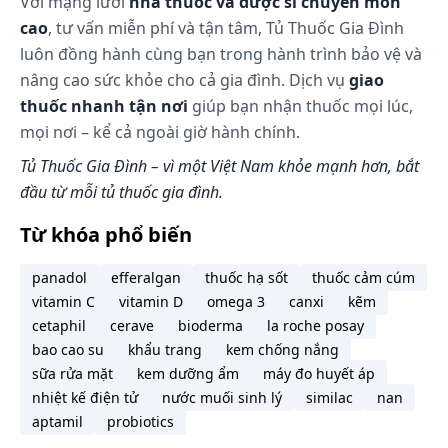
Với mạng lưới
nhà thuốc và dược sĩ chuyên môn
cao
, tư vấn miễn phí và tận tâm, Tủ Thuốc Gia Đình
luôn đồng hành cùng bạn trong hành trình bảo vệ và
nâng cao sức khỏe cho cả gia đình. Dịch vụ
giao
thuốc nhanh tận nơi
giúp bạn nhận thuốc mọi lúc,
mọi nơi – kể cả ngoài giờ hành chính.
Tủ Thuốc Gia Đình – vì một Việt Nam khỏe mạnh hơn, bắt
đầu từ mỗi tủ thuốc gia đình.
Từ khóa phổ biến
panadol
efferalgan
thuốc hạ sốt
thuốc cảm cúm
vitamin C
vitamin D
omega 3
canxi
kẽm
cetaphil
cerave
bioderma
la roche posay
bao cao su
khẩu trang
kem chống nắng
sữa rửa mặt
kem dưỡng ẩm
máy đo huyết áp
nhiệt kế điện tử
nước muối sinh lý
similac
nan
aptamil
probiotics