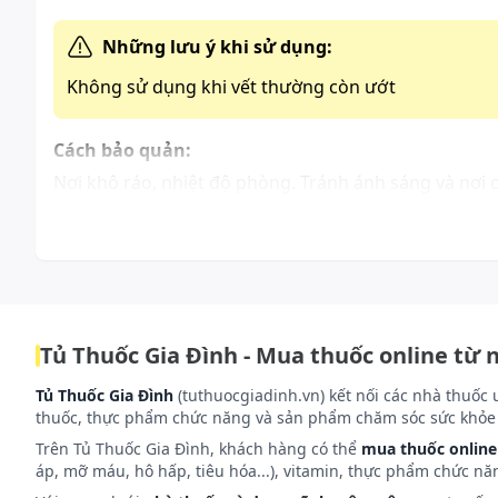
Những lưu ý khi sử dụng:
Không sử dụng khi vết thường còn ướt
Cách bảo quản:
Nơi khô ráo, nhiệt độ phòng. Tránh ánh sáng và nơi c
Tủ Thuốc Gia Đình - Mua thuốc online từ 
Tủ Thuốc Gia Đình
(tuthuocgiadinh.vn) kết nối các nhà thuốc 
thuốc, thực phẩm chức năng và sản phẩm chăm sóc sức khỏe 
Trên Tủ Thuốc Gia Đình, khách hàng có thể
mua thuốc online
áp, mỡ máu, hô hấp, tiêu hóa...), vitamin, thực phẩm chức nă