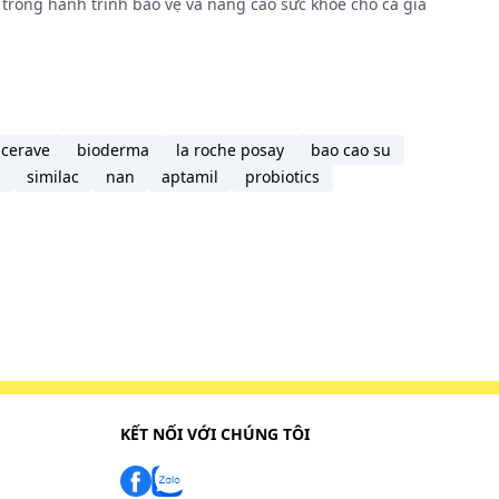
trong hành trình bảo vệ và nâng cao sức khỏe cho cả gia
cerave
bioderma
la roche posay
bao cao su
similac
nan
aptamil
probiotics
KẾT NỐI VỚI CHÚNG TÔI