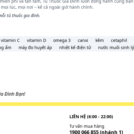
n miễn phí và tận tâm, Tủ Thuốc Gia Đình luôn đồng hành cùng bạn 
ọi lúc, mọi nơi – kể cả ngoài giờ hành chính.
ỗi tủ thuốc gia đình.
vitamin C
vitamin D
omega 3
canxi
kẽm
cetaphil
ng ẩm
máy đo huyết áp
nhiệt kế điện tử
nước muối sinh lý
a Đình Bạn!
LIÊN HỆ (6:00 - 22:00)
Tư vấn mua hàng
1900 066 855
(nhánh 1)