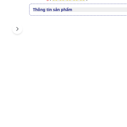
Thông tin sản phẩm
Quy cách
10 gói/ hộp
Số đăng ký
190000005/PCBA-LA
Next
Xem giấy công bố sản phẩm