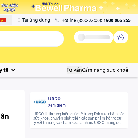
Tải ứng dụng
Hotline
(8:00-22:00)
:
1900 066 855
Tiếng Việt
y tế
Tư vấn
Cẩm nang sức khoẻ
URGO
Xem thêm
hân
URGO là thương hiệu quốc tế trong lĩnh vực chăm sóc
sức khỏe, chuyên phát triển các sản phẩm hỗ trợ xử
lý vết thương và chăm sóc cá nhân. URGO mang đến
nhiều lựa chọn phù hợp cho nhu cầu sử dụng hàng
ngày như băng cá nhân, băng keo y tế, gạc vô
trùng,... Thương hiệu không ngừng cải tiến sản phẩm