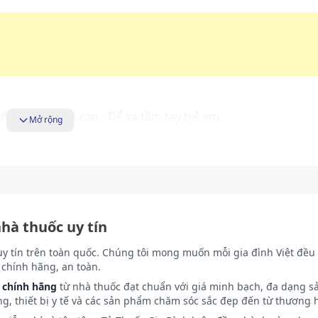
ó nguồn nhiệt cao. -Để xa tầm tay trẻ em.
Mở rộng
nhà thuốc uy tín
uy tín trên toàn quốc. Chúng tôi mong muốn mỗi gia đình Việt đều 
chính hãng, an toàn.
 chính hãng
từ nhà thuốc đạt chuẩn với giá minh bạch, đa dạng s
ng, thiết bị y tế và các sản phẩm chăm sóc sắc đẹp đến từ thương h