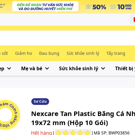
 sốt
Giảm ho
Đau bụng
Sức khỏe sinh lý
Tẩy trang
ẹp
Mẹ và bé
Sức khỏe sinh lý
Thiết bị 
Sơ Cứu
m Chính Hãng 100%
Nexcare Tan Plastic Băng Cá N
19x72 mm (Hộp 10 Gói)
Hết hàng
|
|
Mã SP: BWP03856