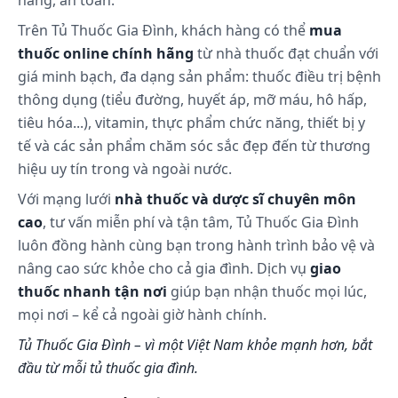
hãng, an toàn.
Thận trọng:
Trên Tủ Thuốc Gia Đình, khách hàng có thể
mua
Sản phẩm này không phải là thuốc và không có
thuốc online chính hãng
từ nhà thuốc đạt chuẩn với
tác dụng thay thế thuốc chữa bệnh.
giá minh bạch, đa dạng sản phẩm: thuốc điều trị bệnh
Đọc kỹ hướng dẫn sử dụng trước khi dùng.
thông dụng (tiểu đường, huyết áp, mỡ máu, hô hấp,
Ảnh hưởng khả năng lái xe & vận hành máy
tiêu hóa...), vitamin, thực phẩm chức năng, thiết bị y
móc:
tế và các sản phẩm chăm sóc sắc đẹp đến từ thương
Phụ nữ thời kì mang thai & cho con bú:
hiệu uy tín trong và ngoài nước.
Tương tác thuốc:
Với mạng lưới
nhà thuốc và dược sĩ chuyên môn
Tương kỵ thuốc:
cao
, tư vấn miễn phí và tận tâm, Tủ Thuốc Gia Đình
luôn đồng hành cùng bạn trong hành trình bảo vệ và
Cách bảo quản:
nâng cao sức khỏe cho cả gia đình. Dịch vụ
giao
thuốc nhanh tận nơi
Nơi khô ráo, thoáng mát, tránh ánh nắng trực tiếp.
giúp bạn nhận thuốc mọi lúc,
mọi nơi – kể cả ngoài giờ hành chính.
Tủ Thuốc Gia Đình – vì một Việt Nam khỏe mạnh hơn, bắt
đầu từ mỗi tủ thuốc gia đình.