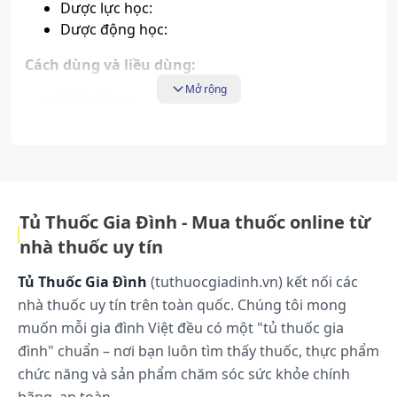
Dược lực học:
Dược động học:
Cách dùng và liều dùng:
Mở rộng
Cách dùng:
Liều dùng:
Vệ sinh vết thương sạch sẽ và lau khô trước khi dán
băng, thay băng ngày 1-2 lần tùy theo.
Xử trí quá liều:
Tủ Thuốc Gia Đình - Mua thuốc online từ
Xử trí quên liều:
nhà thuốc uy tín
Tác dụng phụ có thể gặp:
Tủ Thuốc Gia Đình
(tuthuocgiadinh.vn) kết nối các
Chưa có thông tin về tác dụng phụ của sản phẩm.
nhà thuốc uy tín trên toàn quốc. Chúng tôi mong
muốn mỗi gia đình Việt đều có một "tủ thuốc gia
Những lưu ý khi sử dụng:
đình" chuẩn – nơi bạn luôn tìm thấy thuốc, thực phẩm
chức năng và sản phẩm chăm sóc sức khỏe chính
Chống chỉ định: