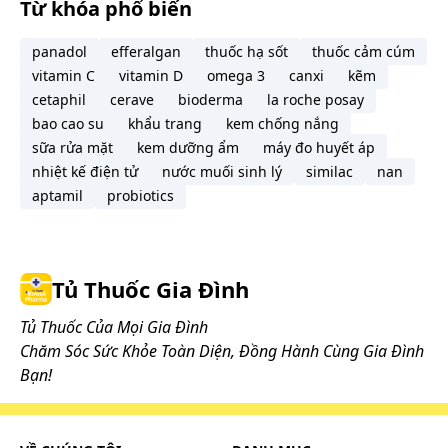
Từ khóa phổ biến
panadol
efferalgan
thuốc hạ sốt
thuốc cảm cúm
vitamin C
vitamin D
omega 3
canxi
kẽm
cetaphil
cerave
bioderma
la roche posay
bao cao su
khẩu trang
kem chống nắng
sữa rửa mặt
kem dưỡng ẩm
máy đo huyết áp
nhiệt kế điện tử
nước muối sinh lý
similac
nan
aptamil
probiotics
Tủ Thuốc Gia Đình
Tủ Thuốc Của Mọi Gia Đình
Chăm Sóc Sức Khỏe Toàn Diện, Đồng Hành Cùng Gia Đình
Bạn!