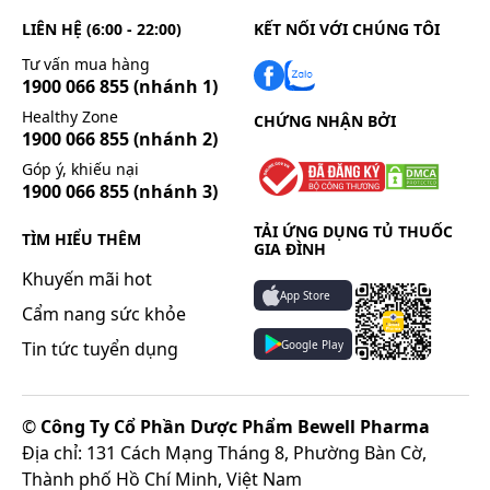
LIÊN HỆ (6:00 - 22:00)
KẾT NỐI VỚI CHÚNG TÔI
Tư vấn mua hàng
1900 066 855
(nhánh 1)
Healthy Zone
CHỨNG NHẬN BỞI
1900 066 855
(nhánh 2)
Góp ý, khiếu nại
1900 066 855
(nhánh 3)
TẢI ỨNG DỤNG TỦ THUỐC
TÌM HIỂU THÊM
GIA ĐÌNH
Khuyến mãi hot
App Store
Cẩm nang sức khỏe
Google Play
Tin tức tuyển dụng
©
Công Ty Cổ Phần Dược Phẩm Bewell Pharma
Địa chỉ: 131 Cách Mạng Tháng 8, Phường Bàn Cờ,
Thành phố Hồ Chí Minh, Việt Nam