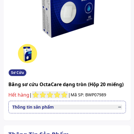
Sơ Cứu
Băng sơ cứu OctaCare dạng tròn (Hộp 20 miếng)
Hết hàng
|
|
Mã SP: BWP07989
Thông tin sản phẩm
Quy cách
Hộp 20 miếng
Nhà sản xuất
OctaCare
Nước sản xuất
Thổ Nhĩ Kỳ