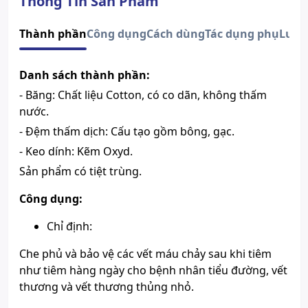
Thông Tin Sản Phẩm
Xuất xứ thương
Thổ Nhĩ Kỳ
hiệu
Thành phần
Công dụng
Cách dùng
Tác dụng phụ
Lưu 
Xem giấy công bố sản phẩm
Danh sách thành phần:
- Băng: Chất liệu Cotton, có co dãn, không thấm
nước.
- Đệm thấm dịch: Cấu tạo gồm bông, gạc.
- Keo dính: Kẽm Oxyd.
Sản phẩm có tiệt trùng.
Công dụng:
Chỉ định:
Che phủ và bảo vệ các vết máu chảy sau khi tiêm
như tiêm hàng ngày cho bệnh nhân tiểu đường, vết
thương và vết thương thủng nhỏ.