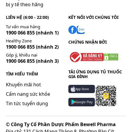
bị y tế theo hãng
LIÊN HỆ (6:00 - 22:00)
KẾT NỐI VỚI CHÚNG TÔI
Tư vấn mua hàng
1900 066 855
(nhánh 1)
Healthy Zone
CHỨNG NHẬN BỞI
1900 066 855
(nhánh 2)
Góp ý, khiếu nại
1900 066 855
(nhánh 3)
TẢI ỨNG DỤNG TỦ THUỐC
TÌM HIỂU THÊM
GIA ĐÌNH
Khuyến mãi hot
App Store
Cẩm nang sức khỏe
Google Play
Tin tức tuyển dụng
©
Công Ty Cổ Phần Dược Phẩm Bewell Pharma
Địa chỉ: 131 Cách Mạng Tháng 8, Phường Bàn Cờ,