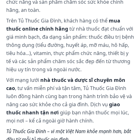
Liều dùng:
chức năng và sản phẩm chăm sóc sức khỏe chính
hãng, an toàn.
Liều dùng khuyến cáo của sản phẩm là 2 viên 1
ngày, không dùng liên tục quá 1 tháng.
Trên Tủ Thuốc Gia Đình, khách hàng có thể
mua
thuốc online chính hãng
từ nhà thuốc đạt chuẩn với
giá minh bạch, đa dạng sản phẩm: thuốc điều trị bệnh
Tác dụng phụ có thể gặp:
thông dụng (tiểu đường, huyết áp, mỡ máu, hô hấp,
Chưa ghi nhận tác dụng không mong muốn của
tiêu hóa...), vitamin, thực phẩm chức năng, thiết bị y
sản phẩm đến người sử dụng.
tế và các sản phẩm chăm sóc sắc đẹp đến từ thương
hiệu uy tín trong và ngoài nước.
Những lưu ý khi sử dụng:
Với mạng lưới
nhà thuốc và dược sĩ chuyên môn
Chống chỉ định:
cao
, tư vấn miễn phí và tận tâm, Tủ Thuốc Gia Đình
luôn đồng hành cùng bạn trong hành trình bảo vệ và
Không sử dụng sản phẩm cho bệnh nhân bị quá
nâng cao sức khỏe cho cả gia đình. Dịch vụ
giao
mẫn với bất cứ thành phần nào của sản phẩm.
thuốc nhanh tận nơi
giúp bạn nhận thuốc mọi lúc,
Thận trọng:
mọi nơi – kể cả ngoài giờ hành chính.
Tủ Thuốc Gia Đình – vì một Việt Nam khỏe mạnh hơn, bắt
Không được lạm dụng sản phẩm.
đầu từ mỗi tủ thuốc gia đình.