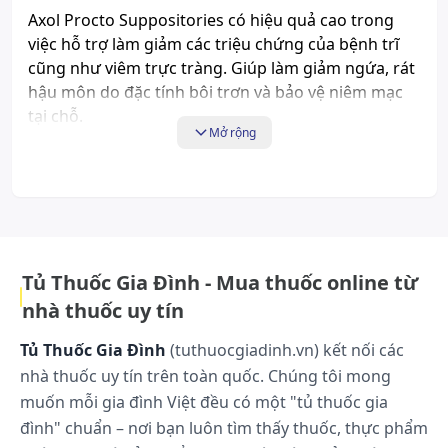
Axol Procto Suppositories có hiệu quả cao trong
việc hỗ trợ làm giảm các triệu chứng của bệnh trĩ
cũng như viêm trực tràng. Giúp làm giảm ngứa, rát
hậu môn do đặc tính bôi trơn và bảo vệ niêm mạc
tại chỗ.
Mở rộng
Cách dùng và liều dùng:
Cách dùng:
Để viên đạn lên ngăn đá tủ lạnh từ 2 - 3 phút đồng
Tủ Thuốc Gia Đình - Mua thuốc online từ
hồ, lấy viên đặt ra khỏi phim bảo vệ, có thể cho qua
nhà thuốc uy tín
vòi nước chảy vài giây đồng hồ để dễ thao tác hơn.
Sử dụng găng tay y tế khi thực hiện thao tác đặt
Tủ Thuốc Gia Đình
(tuthuocgiadinh.vn) kết nối các
viên đạn, đẩy viên đạn vào trong hậu môn. Có thể
nhà thuốc uy tín trên toàn quốc. Chúng tôi mong
sử dụng sau khi đi đại tiện để hạn chế tình trạng rát
muốn mỗi gia đình Việt đều có một "tủ thuốc gia
và chảy máu.
đình" chuẩn – nơi bạn luôn tìm thấy thuốc, thực phẩm