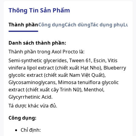
Quy cách
Hộp 2 vỉ x 5 viên
Công ty TNHH Thương mại Dược
Thông Tin Sản Phẩm
Nhà sản xuất
Thuận Gia
Nước sản xuất
Việt Nam
Thành phần
Công dụng
Cách dùng
Tác dụng phụ
Lưu 
Số đăng ký
Việt Nam
Semi-synthetic glycerides,
Danh sách thành phần:
Tween 61, Escin, Vitis vinifera
lipol extract (chiết xuất Hạt Nho),
Thành phần trong Axol Procto là:
Blueberry glycolic extract (chiết
Semi-synthetic glycerides, Tween 61, Escin, Vitis
Thành phần chính
xuất Nam Việt Quất),
Glycosaminoglycans, Mimosa
vinifera lipol extract (chiết xuất Hạt Nho), Blueberry
tenuiflora glycolic extract (chiết
glycolic extract (chiết xuất Nam Việt Quất),
xuất cây Trinh Nữ), Menthol,
Glycosaminoglycans, Mimosa tenuiflora glycolic
Glycyrrhetinic Acid.
extract (chiết xuất cây Trinh Nữ), Menthol,
Xem giấy công bố sản phẩm
Glycyrrhetinic Acid.
Tá dược khác vừa đủ.
Công dụng:
Chỉ định: