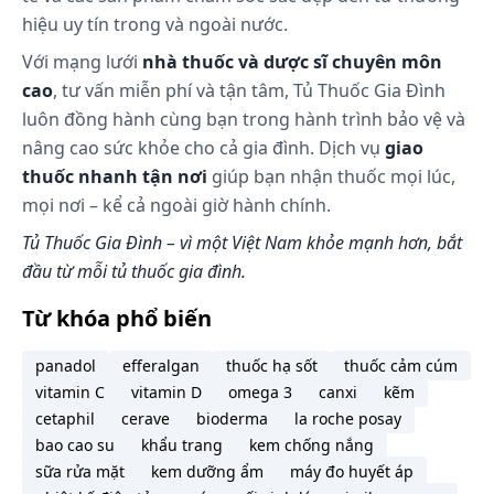
hiệu uy tín trong và ngoài nước.
Với mạng lưới
nhà thuốc và dược sĩ chuyên môn
cao
, tư vấn miễn phí và tận tâm, Tủ Thuốc Gia Đình
luôn đồng hành cùng bạn trong hành trình bảo vệ và
nâng cao sức khỏe cho cả gia đình. Dịch vụ
giao
thuốc nhanh tận nơi
giúp bạn nhận thuốc mọi lúc,
mọi nơi – kể cả ngoài giờ hành chính.
Tủ Thuốc Gia Đình – vì một Việt Nam khỏe mạnh hơn, bắt
đầu từ mỗi tủ thuốc gia đình.
Từ khóa phổ biến
panadol
efferalgan
thuốc hạ sốt
thuốc cảm cúm
vitamin C
vitamin D
omega 3
canxi
kẽm
cetaphil
cerave
bioderma
la roche posay
bao cao su
khẩu trang
kem chống nắng
sữa rửa mặt
kem dưỡng ẩm
máy đo huyết áp