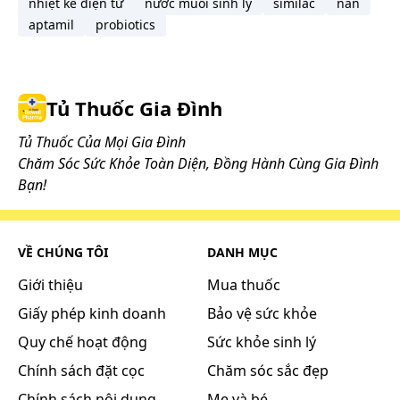
nhiệt kế điện tử
nước muối sinh lý
similac
nan
aptamil
probiotics
Tủ Thuốc Gia Đình
Tủ Thuốc Của Mọi Gia Đình
Chăm Sóc Sức Khỏe Toàn Diện, Đồng Hành Cùng Gia Đình
Bạn!
VỀ CHÚNG TÔI
DANH MỤC
Giới thiệu
Mua thuốc
Giấy phép kinh doanh
Bảo vệ sức khỏe
Quy chế hoạt động
Sức khỏe sinh lý
Chính sách đặt cọc
Chăm sóc sắc đẹp
Chính sách nội dung
Mẹ và bé