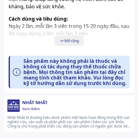
kháng, bảo vệ sức khỏe.
Cách dùng và liều dùng:
Ngày 2 lần, mỗi lần 3 viên trong 15-20 ngày đầu, sau
đó ngày dùng 2 lần, mỗi lần 2 viên
Mở rộng
Tác dụng phụ có thể gặp:
Chưa có thông tin
Sản phẩm này không phải là thuốc và
không có tác dụng thay thế thuốc chữa
Những lưu ý khi sử dụng:
bệnh. Mọi thông tin sản phẩm tại đây chỉ
mang tính chất tham khảo. Vui lòng đọc
Tố Nữ Nhất Nhất đem lại nhiều công dụng tuyệt
kỹ tờ hướng dẫn sử dụng trước khi dùng.
vời cho sức khỏe phụ nữ: Giúp kích thích cơ thể
sản sinh nội tiết tố nữ estrogen một cách tự
nhiên, điều hòa kinh nguyệt, hạn chế các triệu
NHẤT NHẤT
chứng tiền mãn kinh như: bốc hỏa, đổ mồ hôi,
Xem thêm
khô âm đạo, mệt mỏi, stress,... tăng tiết dịch,
Nhất Nhất là thương hiệu dược phẩm Việt Nam hoạt động trong lĩnh vực
tăng nhạy cảm, cảm hứng sinh lý, hạn chế lão
nghiên cứu, sản xuất và phân phối các sản phẩm chăm sóc sức khỏe.
Công ty chú trọng phát triển các dòng sản phẩm có nguồn gốc dược liệu
hóa, giúp da tóc mượt mà, mịn màng. Giúp tăng
kết hợp công nghệ sản xuất hiện đại để đáp ứng nhu cầu sử dụng an
toàn, tiện lợi. Với định hướng phát triển bền vững, Nhất Nhất cam kết
cường hệ miễn dịch, sức đề kháng, bảo vệ sức