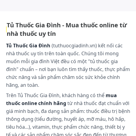
mang đến giải pháp chăm sóc sức khỏe an toàn, phù hợp với nhu cầu
của người tiêu dùng hiện đại..
khỏe.
Cách bảo quản:
Tủ Thuốc Gia Đình - Mua thuốc online từ
Bảo quản nơi khô ráo, thoáng mát, tránh ánh sáng,
nhà thuốc uy tín
nhiệt độ dưới 30 độ C. Để xa tầm tay trẻ em.
Tủ Thuốc Gia Đình
(tuthuocgiadinh.vn) kết nối các
nhà thuốc uy tín trên toàn quốc. Chúng tôi mong
muốn mỗi gia đình Việt đều có một "tủ thuốc gia
đình" chuẩn – nơi bạn luôn tìm thấy thuốc, thực phẩm
chức năng và sản phẩm chăm sóc sức khỏe chính
hãng, an toàn.
Trên Tủ Thuốc Gia Đình, khách hàng có thể
mua
thuốc online chính hãng
từ nhà thuốc đạt chuẩn với
giá minh bạch, đa dạng sản phẩm: thuốc điều trị bệnh
thông dụng (tiểu đường, huyết áp, mỡ máu, hô hấp,
tiêu hóa...), vitamin, thực phẩm chức năng, thiết bị y
tế và các sản phẩm chăm sóc sắc đẹp đến từ thương