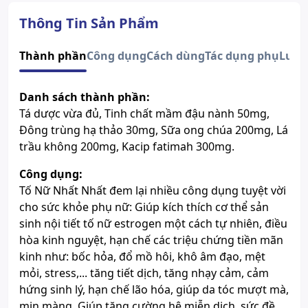
Quy cách
Hộp 10 viên
Dạng bào chế
Viên nén bao phim
Thông Tin Sản Phẩm
Số đăng ký
777/2018/ÐKSP
Lưu ý
Sản phẩm này không phải là
Thành phần
Công dụng
Cách dùng
Tác dụng phụ
Lưu 
thuốc và không có tác dụng thay
thế thuốc chữa bệnh.
Danh sách thành phần:
Xem giấy công bố sản phẩm
Tá dược vừa đủ, Tinh chất mầm đậu nành 50mg,
Đông trùng hạ thảo 30mg, Sữa ong chúa 200mg, Lá
trầu không 200mg, Kacip fatimah 300mg.
Công dụng:
Tố Nữ Nhất Nhất đem lại nhiều công dụng tuyệt vời
cho sức khỏe phụ nữ: Giúp kích thích cơ thể sản
sinh nội tiết tố nữ estrogen một cách tự nhiên, điều
hòa kinh nguyệt, hạn chế các triệu chứng tiền mãn
kinh như: bốc hỏa, đổ mồ hôi, khô âm đạo, mệt
mỏi, stress,... tăng tiết dịch, tăng nhạy cảm, cảm
hứng sinh lý, hạn chế lão hóa, giúp da tóc mượt mà,
mịn màng. Giúp tăng cường hệ miễn dịch, sức đề