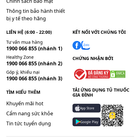
Chính sách bảo mật
Thông tin bảo hành thiết
bị y tế theo hãng
LIÊN HỆ (6:00 - 22:00)
KẾT NỐI VỚI CHÚNG TÔI
Tư vấn mua hàng
1900 066 855
(nhánh 1)
Healthy Zone
CHỨNG NHẬN BỞI
1900 066 855
(nhánh 2)
Góp ý, khiếu nại
1900 066 855
(nhánh 3)
TẢI ỨNG DỤNG TỦ THUỐC
TÌM HIỂU THÊM
GIA ĐÌNH
Khuyến mãi hot
App Store
Cẩm nang sức khỏe
Google Play
Tin tức tuyển dụng