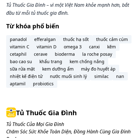
Tủ Thuốc Gia Đình – vì một Việt Nam khỏe mạnh hơn, bắt
Cách bảo quản:
đầu từ mỗi tủ thuốc gia đình.
Để nơi mát, tránh ánh sáng, nhiệt độ dưới 30⁰C.
Từ khóa phổ biến
panadol
efferalgan
thuốc hạ sốt
thuốc cảm cúm
vitamin C
vitamin D
omega 3
canxi
kẽm
cetaphil
cerave
bioderma
la roche posay
bao cao su
khẩu trang
kem chống nắng
sữa rửa mặt
kem dưỡng ẩm
máy đo huyết áp
nhiệt kế điện tử
nước muối sinh lý
similac
nan
aptamil
probiotics
Tủ Thuốc Gia Đình
Tủ Thuốc Của Mọi Gia Đình
Chăm Sóc Sức Khỏe Toàn Diện, Đồng Hành Cùng Gia Đình