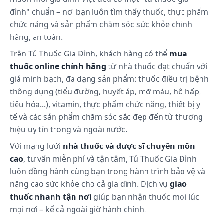
sử dụng thuốc.
đình" chuẩn – nơi bạn luôn tìm thấy thuốc, thực phẩm
chức năng và sản phẩm chăm sóc sức khỏe chính
Những lưu ý khi sử dụng:
hãng, an toàn.
Dùng vitamin C liều cao kéo dài có thể dẫn đến
Trên Tủ Thuốc Gia Đình, khách hàng có thể
mua
hiện tượng nhờn thuốc, do đó khi giảm liều sẽ
thuốc online chính hãng
từ nhà thuốc đạt chuẩn với
dẫn đến thiếu hụt vitamin C. Tăng oxalat niệu có
giá minh bạch, đa dạng sản phẩm: thuốc điều trị bệnh
thể xảy ra sau khi dùng liều cao vitamin C.
thông dụng (tiểu đường, huyết áp, mỡ máu, hô hấp,
Vitamin C có thể gây acid - hóa nước tiểu, đôi khi
tiêu hóa...), vitamin, thực phẩm chức năng, thiết bị y
dẫn đến kết tủa urat hoặc cystin hoặc sỏi oxalat
tế và các sản phẩm chăm sóc sắc đẹp đến từ thương
hoặc thuốc trong đường tiết niệu. Người bệnh
hiệu uy tín trong và ngoài nước.
thiếu hụt glucose-6-phosphat dehydrogenase
(G6PD) nếu dùng vitamin C liều cao có thể bị
Với mạng lưới
nhà thuốc và dược sĩ chuyên môn
chứng tan máu. Huyết khối tĩnh mạch sâu cũng
cao
, tư vấn miễn phí và tận tâm, Tủ Thuốc Gia Đình
đã xảy ra sau khi liều cao vitamin. Do có thành
luôn đồng hành cùng bạn trong hành trình bảo vệ và
phần tá dược lactose nên thuốc này không nên
nâng cao sức khỏe cho cả gia đình. Dịch vụ
giao
sử dụng trong trường hợp bệnh nhân bị bệnh
thuốc nhanh tận nơi
giúp bạn nhận thuốc mọi lúc,
galactose huyết bẩm sinh, kém hấp thu glucose
mọi nơi – kể cả ngoài giờ hành chính.
và galactose hoặc thiếu enzym lactase.