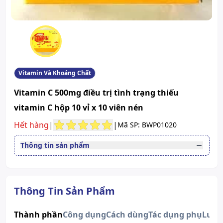
Vitamin Và Khoáng Chất
Vitamin C 500mg điều trị tình trạng thiếu
vitamin C hộp 10 vỉ x 10 viên nén
Hết hàng
|
|
Mã SP: BWP01020
Thông tin sản phẩm
Đường dùng
Uống
Quy cách
Hộp 10 Vỉ x 10 Viên
Dạng bào chế
Viên nén
Thông Tin Sản Phẩm
Số đăng ký
VD-25768-16
Xem giấy công bố sản phẩm
Thành phần
Công dụng
Cách dùng
Tác dụng phụ
Lưu 