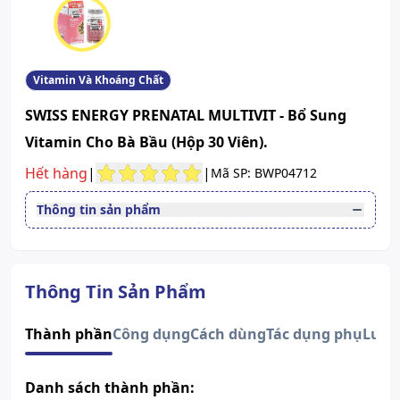
Vitamin Và Khoáng Chất
SWISS ENERGY PRENATAL MULTIVIT - Bổ Sung
Vitamin Cho Bà Bầu (Hộp 30 Viên).
Hết hàng
|
|
Mã SP: BWP04712
Thông tin sản phẩm
Quy cách
Hộp 30 Viên
Dạng bào chế
Viên nang phóng thích chậm
Độ tuổi sử dụng
Phụ nữ có thai và cho con bú
Thông Tin Sản Phẩm
Xem giấy công bố sản phẩm
Thành phần
Công dụng
Cách dùng
Tác dụng phụ
Lưu 
Danh sách thành phần: