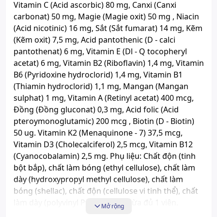
Vitamin C (Acid ascorbic) 80 mg, Canxi (Canxi
carbonat) 50 mg, Magie (Magie oxit) 50 mg , Niacin
(Acid nicotinic) 16 mg, Sắt (Sắt fumarat) 14 mg, Kẽm
(Kẽm oxit) 7,5 mg, Acid pantothenic (D - calci
pantothenat) 6 mg, Vitamin E (Dl - Q tocopheryl
acetat) 6 mg, Vitamin B2 (Riboflavin) 1,4 mg, Vitamin
B6 (Pyridoxine hydroclorid) 1,4 mg, Vitamin B1
(Thiamin hydroclorid) 1,1 mg, Mangan (Mangan
sulphat) 1 mg, Vitamin A (Retinyl acetat) 400 mcg,
Đồng (Đồng gluconat) 0,3 mg, Acid folic (Acid
pteroymonoglutamic) 200 mcg , Biotin (D - Biotin)
50 ug. Vitamin K2 (Menaquinone - 7) 37,5 mcg,
Vitamin D3 (Cholecalciferol) 2,5 mcg, Vitamin B12
(Cyanocobalamin) 2,5 mg. Phụ liệu: Chất độn (tinh
bột bắp), chất làm bóng (ethyl cellulose), chất làm
dày (hydroxypropyl methyl cellulose), chất làm
bóng (shellac), chất độn (cellulose vi tinh thể), chất
làm dày (polyvinyl Pyrrolidone) vừa đủ 1 viên.
Mở rộng