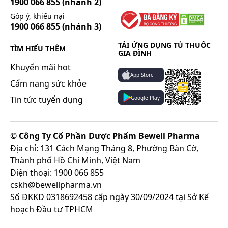
1900 066 855
(nhánh 2)
Góp ý, khiếu nại
1900 066 855
(nhánh 3)
TẢI ỨNG DỤNG TỦ THUỐC
TÌM HIỂU THÊM
GIA ĐÌNH
Khuyến mãi hot
App Store
Cẩm nang sức khỏe
Google Play
Tin tức tuyển dụng
©
Công Ty Cổ Phần Dược Phẩm Bewell Pharma
Địa chỉ: 131 Cách Mạng Tháng 8, Phường Bàn Cờ,
Thành phố Hồ Chí Minh, Việt Nam
Điện thoại: 1900 066 855
cskh@bewellpharma.vn
Số ĐKKD 0318692458 cấp ngày 30/09/2024 tại Sở Kế
hoạch Đầu tư TPHCM