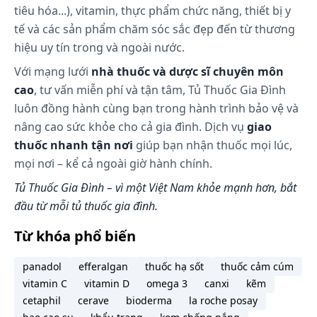
đa dạng cân bằng và lối sống lành mạnh. Để xa
tiêu hóa...), vitamin, thực phẩm chức năng, thiết bị y
tầm tay trẻ nhỏ.
tế và các sản phẩm chăm sóc sắc đẹp đến từ thương
hiệu uy tín trong và ngoài nước.
Cách bảo quản:
Với mạng lưới
nhà thuốc và dược sĩ chuyên môn
Nơi khô, mát, tránh ánh sáng. Nhiệt độ 15-250C. Độ
cao
, tư vấn miễn phí và tận tâm, Tủ Thuốc Gia Đình
ẩm 20-65%.
luôn đồng hành cùng bạn trong hành trình bảo vệ và
nâng cao sức khỏe cho cả gia đình. Dịch vụ
giao
thuốc nhanh tận nơi
giúp bạn nhận thuốc mọi lúc,
mọi nơi – kể cả ngoài giờ hành chính.
Tủ Thuốc Gia Đình – vì một Việt Nam khỏe mạnh hơn, bắt
đầu từ mỗi tủ thuốc gia đình.
Từ khóa phổ biến
panadol
efferalgan
thuốc hạ sốt
thuốc cảm cúm
vitamin C
vitamin D
omega 3
canxi
kẽm
cetaphil
cerave
bioderma
la roche posay