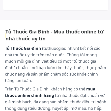
Công dụng:
Bổ sung vitamin & khoáng chất cần thiết cho phụ
nữ có thai và đang cho con bú
Cách dùng và liều dùng:
1 viên mỗi ngày.
Tủ Thuốc Gia Đình - Mua thuốc online từ
nhà thuốc uy tín
Tác dụng phụ có thể gặp:
Chưa có thông tin
Tủ Thuốc Gia Đình
(tuthuocgiadinh.vn) kết nối các
nhà thuốc uy tín trên toàn quốc. Chúng tôi mong
Những lưu ý khi sử dụng:
muốn mỗi gia đình Việt đều có một "tủ thuốc gia
Thực phẩm này không phải là thuốc, không có
đình" chuẩn – nơi bạn luôn tìm thấy thuốc, thực phẩm
tác dụng thay thế thuốc chữa bệnh. Không dùng
chức năng và sản phẩm chăm sóc sức khỏe chính
khi mẫn cảm với bất cứ thành phần nào của sản
hãng, an toàn.
phẩm. Phụ nữ mang thai hoặc có dự định mang
Trên Tủ Thuốc Gia Đình, khách hàng có thể
mua
thai nên tham khảo ý kiến bác sỹ trước khi bổ
thuốc online chính hãng
từ nhà thuốc đạt chuẩn với
sung vitamin hoặc khoáng chất. Không sử dụng
quá liều khuyến cáo hằng ngày. Thực phẩm bảo
giá minh bạch, đa dạng sản phẩm: thuốc điều trị bệnh
vệ sức khỏe không thay thế cho chế độ ăn uống
thông dụng (tiểu đường, huyết áp, mỡ máu, hô hấp,