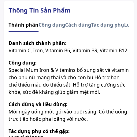
Dạng bào chế
Dung dịch
Độ tuổi sử dụng
Phụ nữ có thai và cho con bú
Thông Tin Sản Phẩm
Số đăng ký
3655/2021/ÐKSP
Xem giấy công bố sản phẩm
Thành phần
Công dụng
Cách dùng
Tác dụng phụ
Lưu 
Danh sách thành phần:
Vitamin C, Iron, Vitamin B6, Vitamin B9, Vitamin B12
Công dụng:
Special Mum Iron & Vitamins bổ sung sắt và vitamin
cho phụ nữ mang thai và cho con bú Hỗ trợ hạn
chế thiếu máu do thiếu sắt. Hỗ trợ tăng cường sức
khỏe, sức đề kháng giúp giảm mệt mỏi.
Cách dùng và liều dùng:
Mỗi ngày uống một gói vào buối sáng. Có thể uống
trực tiếp hoặc pha loãng với nước.
Tác dụng phụ có thể gặp: