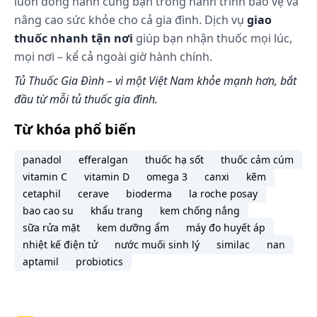
luôn đồng hành cùng bạn trong hành trình bảo vệ và
nâng cao sức khỏe cho cả gia đình. Dịch vụ
giao
thuốc nhanh tận nơi
giúp bạn nhận thuốc mọi lúc,
mọi nơi – kể cả ngoài giờ hành chính.
Tủ Thuốc Gia Đình – vì một Việt Nam khỏe mạnh hơn, bắt
đầu từ mỗi tủ thuốc gia đình.
Từ khóa phổ biến
panadol
efferalgan
thuốc hạ sốt
thuốc cảm cúm
vitamin C
vitamin D
omega 3
canxi
kẽm
cetaphil
cerave
bioderma
la roche posay
bao cao su
khẩu trang
kem chống nắng
sữa rửa mặt
kem dưỡng ẩm
máy đo huyết áp
nhiệt kế điện tử
nước muối sinh lý
similac
nan
aptamil
probiotics