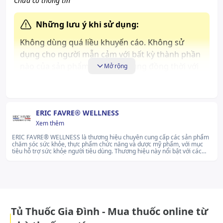
Chưa có thông tin
Những lưu ý khi sử dụng:
Không dùng quá liều khuyến cáo. Không sử
dụng cho người mẫn cảm với bất kỳ thành phần
nào của sản phẩm. Được sử dụng đồng thời với
Mở rộng
một chế độ ăn uống cân bằng và lối sống lành
mạnh. Sản phẩm này không phải là thuốc và
không có tác dụng thay thế thuốc chữa bệnh.
ERIC FAVRE® WELLNESS
Đọc kỹ hướng dẫn sử dụng trước khi dùng.
Xem thêm
ERIC FAVRE® WELLNESS là thương hiệu chuyên cung cấp các sản phẩm
Cách bảo quản:
chăm sóc sức khỏe, thực phẩm chức năng và dược mỹ phẩm, với mục
Bảo quản ở nhiệt độ dưới 30 độ C, ở nơi khô ráo,
tiêu hỗ trợ sức khỏe người tiêu dùng. Thương hiệu này nổi bật với các
sản phẩm phát triển từ nguyên liệu tự nhiên, nhằm cung cấp giải pháp
tránh ánh nắng trực tiếp. Để xa tầm tay trẻ em.
hỗ trợ sức khỏe cho người tiêu dùng. ERIC FAVRE® WELLNESS luôn nỗ
lực nghiên cứu và cải tiến các sản phẩm, nhằm cung cấp các giải pháp
chăm sóc sức khỏe hiệu quả và bền vững.lg...Xem thêm
Tủ Thuốc Gia Đình - Mua thuốc online từ