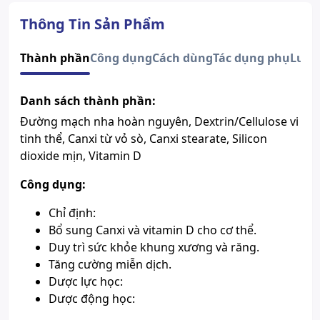
Quy cách
Túi 30 viên
Nhà sản xuất
F - Ryukyu Co., Ltd
Thông Tin Sản Phẩm
Nước sản xuất
Nhật Bản
Xuất xứ thương
Thành phần
Công dụng
Cách dùng
Tác dụng phụ
Lưu 
Nhật Bản
hiệu
Vitamin D (Alfacalcidol), Calci
Thành phần chính
Danh sách thành phần:
(Canxi), Dextrin
Xem giấy công bố sản phẩm
Đường mạch nha hoàn nguyên, Dextrin/Cellulose vi
tinh thể, Canxi từ vỏ sò, Canxi stearate, Silicon
dioxide mịn, Vitamin D
Công dụng:
Chỉ định:
Bổ sung Canxi và vitamin D cho cơ thể.
Duy trì sức khỏe khung xương và răng.
Tăng cường miễn dịch.
Dược lực học:
Dược động học: