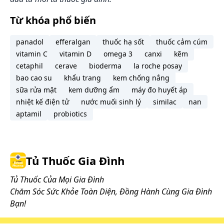
Cách bảo quản:
Tránh nhiệt độ cao, độ ẩm cao và tránh ánh nắng
Từ khóa phổ biến
trực tiếp.
panadol
efferalgan
thuốc hạ sốt
thuốc cảm cúm
vitamin C
vitamin D
omega 3
canxi
kẽm
cetaphil
cerave
bioderma
la roche posay
bao cao su
khẩu trang
kem chống nắng
sữa rửa mặt
kem dưỡng ẩm
máy đo huyết áp
nhiệt kế điện tử
nước muối sinh lý
similac
nan
aptamil
probiotics
Tủ Thuốc Gia Đình
Tủ Thuốc Của Mọi Gia Đình
Chăm Sóc Sức Khỏe Toàn Diện, Đồng Hành Cùng Gia Đình
Bạn!