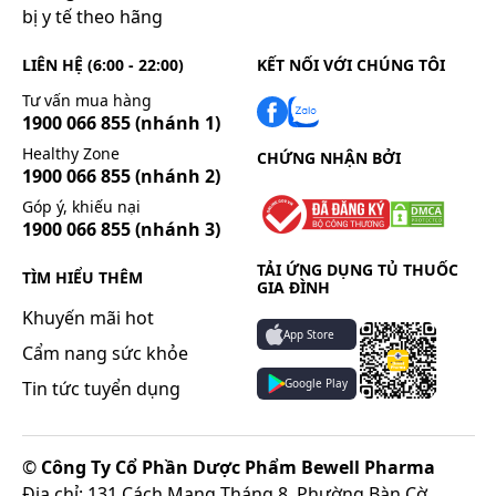
bị y tế theo hãng
LIÊN HỆ (6:00 - 22:00)
KẾT NỐI VỚI CHÚNG TÔI
Tư vấn mua hàng
1900 066 855
(nhánh 1)
Healthy Zone
CHỨNG NHẬN BỞI
1900 066 855
(nhánh 2)
Góp ý, khiếu nại
1900 066 855
(nhánh 3)
TẢI ỨNG DỤNG TỦ THUỐC
TÌM HIỂU THÊM
GIA ĐÌNH
Khuyến mãi hot
App Store
Cẩm nang sức khỏe
Google Play
Tin tức tuyển dụng
©
Công Ty Cổ Phần Dược Phẩm Bewell Pharma
Địa chỉ: 131 Cách Mạng Tháng 8, Phường Bàn Cờ,