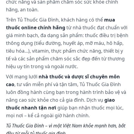
Đọc kỹ hướng dẫn sử dụng và kiểm tra hạn
chức năng và sản phẩm chăm sóc sức khỏe chính
dùng cùng cảm quan viên uống trước khi
hãng, an toàn.
sử dụng
Trên Tủ Thuốc Gia Đình, khách hàng có thể
mua
Tham khảo ý kiến của bác sĩ trước khi dùng
thuốc online chính hãng
từ nhà thuốc đạt chuẩn với
Seedcoms Vitamin D Canxi cho đối tượng là
giá minh bạch, đa dạng sản phẩm: thuốc điều trị bệnh
phụ nữ có thai và cho con bú
thông dụng (tiểu đường, huyết áp, mỡ máu, hô hấp,
Sản phẩm Seedcoms Vitamin D Canxi có
tiêu hóa...), vitamin, thực phẩm chức năng, thiết bị y
thể có đôi chút khác biệt về màu sắc và mùi
vị tùy thuộc vào thành phần nhưng không
tế và các sản phẩm chăm sóc sắc đẹp đến từ thương
ảnh hưởng đến chất lượng nên quý khách
hiệu uy tín trong và ngoài nước.
có thể yên tâm sử dụng.
Với mạng lưới
nhà thuốc và dược sĩ chuyên môn
Ảnh hưởng khả năng lái xe & vận hành máy
cao
, tư vấn miễn phí và tận tâm, Tủ Thuốc Gia Đình
móc: không ảnh hưởng
luôn đồng hành cùng bạn trong hành trình bảo vệ và
Phụ nữ thời kì mang thai & cho con bú:
nâng cao sức khỏe cho cả gia đình. Dịch vụ
giao
tham khảo ý kiến bác sĩ
thuốc nhanh tận nơi
giúp bạn nhận thuốc mọi lúc,
Tương tác thuốc: chưa có báo cáo
mọi nơi – kể cả ngoài giờ hành chính.
Tương kỵ thuốc:
Tủ Thuốc Gia Đình – vì một Việt Nam khỏe mạnh hơn, bắt
đầu từ mỗi tủ thuốc gia đình.