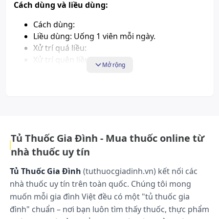
Cách dùng và liều dùng:
Cách dùng:
Liều dùng: Uống 1 viên mỗi ngày.
Xử trí quá liều:
Xử trí quên liều:
Mở rộng
Tác dụng phụ có thể gặp:
Chưa có báo cáo
Những lưu ý khi sử dụng:
Tủ Thuốc Gia Đình - Mua thuốc online từ
Chống chỉ định: Không sử dụng cho người
mẫn cảm với bất kỳ thành phần nào của
nhà thuốc uy tín
sản phẩm, trẻ em dưới 6 tuổi.
Tủ Thuốc Gia Đình
(tuthuocgiadinh.vn) kết nối các
Thận trọng:
nhà thuốc uy tín trên toàn quốc. Chúng tôi mong
Không tự ý uống quá liều khuyến cáo,
muốn mỗi gia đình Việt đều có một "tủ thuốc gia
không dùng Seedcoms Vitamin D Canxi để
thay thế các thuốc trị bệnh.
đình" chuẩn – nơi bạn luôn tìm thấy thuốc, thực phẩm