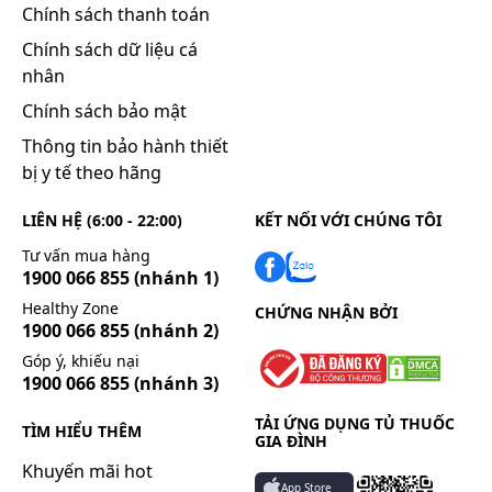
Chính sách thanh toán
Xử trí quên liều:
Chính sách dữ liệu cá
nhân
Nếu bạn quên một liều thuốc, hãy uống càng sớm
càng tốt. Tuy nhiên, nếu gần với liều kế tiếp, hãy bỏ
Chính sách bảo mật
qua liều đã quên và uống liều kế tiếp vào thời điểm
Thông tin bảo hành thiết
như kế hoạch. Không uống gấp đôi liều đã quy
bị y tế theo hãng
định.
LIÊN HỆ (6:00 - 22:00)
KẾT NỐI VỚI CHÚNG TÔI
Tác dụng phụ có thể gặp:
Tư vấn mua hàng
Nếu thuốc gây ra các triệu chứng sau thì nên
1900 066 855
(nhánh 1)
ngừng sử dụng và tham khảo ý kiến của bác sĩ hoặc
Healthy Zone
dược sĩ:
CHỨNG NHẬN BỞI
1900 066 855
(nhánh 2)
Nổi mề đay, ngứa, đau bụng, da nhạy cảm ánh
Góp ý, khiếu nại
sáng, co giật, ói mửa, tiêu chảy, sốt, hôn mê.
1900 066 855
(nhánh 3)
Tăng AST, ALT thoáng qua, hiếm khi tăng ALP.
TẢI ỨNG DỤNG TỦ THUỐC
Buồn nôn, nôn, táo bón, tiêu chảy, biếng ăn, đau
TÌM HIỂU THÊM
GIA ĐÌNH
bụng, xuất huyết, xuất huyết trực tràng, rối loạn
Khuyến mãi hot
tuần hoàn, phù, suy tim sung huyết, nhiễm sắc tố,
App Store