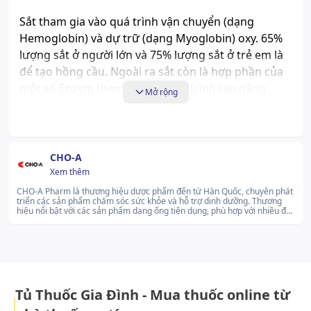
Sắt tham gia vào quá trình vận chuyển (dạng
Hemoglobin) và dự trữ (dạng Myoglobin) oxy. 65%
lượng sắt ở người lớn và 75% lượng sắt ở trẻ em là
để tạo hồng cầu. Ngoài ra sắt còn là hợp phần của
một số Enzym tham gia vào quá trình tạo năng
Mở rộng
lượng, có vai trò trong chức năng hệ thần kinh
trung ương và hệ miễn dịch trong cơ thể.
Dược động học:
CHO-A
Xem thêm
Hấp thu
CHO-A Pharm là thương hiệu dược phẩm đến từ Hàn Quốc, chuyên phát
Bình thường sắt được hấp thu ở tá tràng và phần
triển các sản phẩm chăm sóc sức khỏe và hỗ trợ dinh dưỡng. Thương
hiệu nổi bật với các sản phẩm dạng ống tiện dụng, phù hợp với nhiều đối
đầu của hỗng tràng khoảng 5 - 10% lượng uống vào
tượng sử dụng trong đời sống hằng ngày. CHO-A không ngừng cải tiến
bằng cơ chế vận chuyển tích cực. Tỷ lệ này có thể
quy trình sản xuất nhằm mang đến giải pháp chăm sóc sức khỏe dễ tiếp
cận và thân thiện với người dùng.lg...Xem thêm
tăng đến 20 - 30% nếu dự trữ sắt bị thiếu hụt hoặc
khi có tình trạng gia tăng sản xuất hồng cầu.
Chuyển hóa
Tủ Thuốc Gia Đình - Mua thuốc online từ
Sắt được vận chuyển trong huyết tương dưới dạng