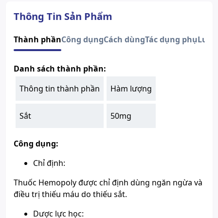
Quy cách
Hộp 20 Ống x 5ml
Nhà sản xuất
CHO-A PHARM CO., LTD
Thông Tin Sản Phẩm
Nước sản xuất
Hàn Quốc
Xuất xứ thương
Thành phần
Công dụng
Cách dùng
Tác dụng phụ
Lưu 
Hàn Quốc
hiệu
Số đăng ký
VN-16876-13
Danh sách thành phần:
Thành phần chính
Sắt
Xem giấy công bố sản phẩm
Thông tin thành phần
Hàm lượng
Sắt
50mg
Công dụng:
Chỉ định:
Thuốc Hemopoly được chỉ định dùng ngăn ngừa và
điều trị thiếu máu do thiếu sắt.
Dược lực học: