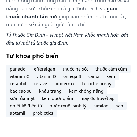
Liều dùng:
luôn đồng hành cùng bạn trong hành trình bảo vệ và
nâng cao sức khỏe cho cả gia đình. Dịch vụ
giao
Người lớn
thuốc nhanh tận nơi
giúp bạn nhận thuốc mọi lúc,
2 ống/ngày.
mọi nơi – kể cả ngoài giờ hành chính.
Trẻ em 12 - 18 tuổi
Tủ Thuốc Gia Đình – vì một Việt Nam khỏe mạnh hơn, bắt
2 ống/ngày, mỗi lần 1 ống.
đầu từ mỗi tủ thuốc gia đình.
Trẻ em 1 - 11 tuổi
Từ khóa phổ biến
1 - 2 ống ngày, mỗi lần 1 ống.
Lưu ý: Liều dùng trên chỉ mang tính chất tham
panadol
efferalgan
thuốc hạ sốt
thuốc cảm cúm
khảo. Liều dùng cụ thể tùy thuộc vào thể trạng và
vitamin C
vitamin D
omega 3
canxi
kẽm
mức độ diễn tiến của bệnh. Để có liều dùng phù
cetaphil
cerave
bioderma
la roche posay
hợp, bạn cần tham khảo ý kiến bác sĩ hoặc chuyên
bao cao su
khẩu trang
kem chống nắng
viên y tế.
sữa rửa mặt
kem dưỡng ẩm
máy đo huyết áp
nhiệt kế điện tử
nước muối sinh lý
similac
nan
Xử trí quá liều:
aptamil
probiotics
Không dùng quá liều lượng được kê. Dùng thuốc
nhiều hơn sẽ không cải thiện triệu chứng của bạn,
thay vào đó chúng có thể gây ngộ độc hoặc những