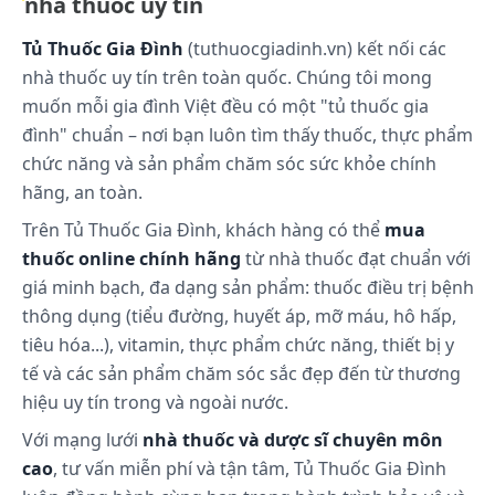
nhà thuốc uy tín
Transferrin đến dịch gian bào, các mô nhất là gan
và trữ ở dạng Ferritin. Sắt được đưa vào tủy đỏ
Tủ Thuốc Gia Đình
(tuthuocgiadinh.vn) kết nối các
xương để trở thành một thành phần của huyết sắc
nhà thuốc uy tín trên toàn quốc. Chúng tôi mong
tố trong hồng cầu, vào cơ thể và trở thành một
muốn mỗi gia đình Việt đều có một "tủ thuốc gia
thành phần của Myoglobin. Hai nơi dự trữ sắt lớn
đình" chuẩn – nơi bạn luôn tìm thấy thuốc, thực phẩm
nhất là hồng cầu và hệ võng nội mô.
chức năng và sản phẩm chăm sóc sức khỏe chính
Thải trừ
hãng, an toàn.
Sắt được thải trừ khoảng 1mg/ngày ở nam khỏe
Trên Tủ Thuốc Gia Đình, khách hàng có thể
mua
mạnh, đa số qua đường tiêu hóa (mật, tế bào niêm
thuốc online chính hãng
từ nhà thuốc đạt chuẩn với
mạc tróc), số còn lại qua da và nước tiểu, phụ nữ
giá minh bạch, đa dạng sản phẩm: thuốc điều trị bệnh
sắt thải thêm qua đường kinh nguyệt có thể đến
thông dụng (tiểu đường, huyết áp, mỡ máu, hô hấp,
2mg/ngày.
tiêu hóa...), vitamin, thực phẩm chức năng, thiết bị y
Cách dùng và liều dùng:
tế và các sản phẩm chăm sóc sắc đẹp đến từ thương
hiệu uy tín trong và ngoài nước.
Cách dùng:
Với mạng lưới
nhà thuốc và dược sĩ chuyên môn
Dung dịch uống.
cao
, tư vấn miễn phí và tận tâm, Tủ Thuốc Gia Đình