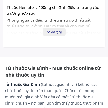
Thuốc Hemafolic 100mg chỉ định điều trị trong các
trường hợp sau:
Phòng ngừa và điều trị thiếu máu do thiếu sắt,
thiếu acid folic ở phụ nữ có thai và cho con bú.
Mở rộng
Trong các trường hợp gia tăng nhu cầu về sắt trong
thời kỳ kinh nguyệt, suy dinh dưỡng, hậu phẫu, mất
máu, bệnh giun móc, trẻ em trong giai đoạn phát
triển.
Dược lực học:
Tủ Thuốc Gia Đình - Mua thuốc online từ
Liên quan đến phức hợp hydroxyd sắt (III) và
nhà thuốc uy tín
polymaltose:
Sắt là thành phần của hemoglobin. Phức hợp
Tủ Thuốc Gia Đình
(tuthuocgiadinh.vn) kết nối các
hydroxyd sắt (III) và polymaltose được dùng để
nhà thuốc uy tín trên toàn quốc. Chúng tôi mong
chữa các bất thường trong tạo hồng cầu do thiếu
muốn mỗi gia đình Việt đều có một "tủ thuốc gia
sắt.
đình" chuẩn – nơi bạn luôn tìm thấy thuốc, thực phẩm
Sắt không kích thích tạo hồng cầu, cũng không