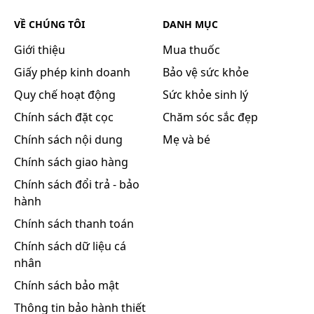
polymaltose với acid folic để cung cấp sắt cho cơ
VỀ CHÚNG TÔI
DANH MỤC
thể và có tác dụng tốt đối với thiếu máu cho phụ nữ
mang thai và cho con bú.
Giới thiệu
Mua thuốc
Giấy phép kinh doanh
Bảo vệ sức khỏe
Dược động học:
Quy chế hoạt động
Sức khỏe sinh lý
Liên quan đến phức hợp hydroxyd sắt (III) và
Chính sách đặt cọc
Chăm sóc sắc đẹp
polymaltose:
Chính sách nội dung
Hấp thu:
Mẹ và bé
Phức hợp hydroxyd sắt (III) và polymaltose được
Chính sách giao hàng
hấp thu tại ruột non, quá trình hấp thu bằng cơ chế
Chính sách đổi trả - bảo
vận chuyển chủ động, và chậm hơn các chế phẩm
hành
chứa sắt khác. Sự hấp thu chậm tạo nên tính an
Chính sách thanh toán
toàn cho việc sử dụng phức hợp hydroxyd sắt (III)
và polymaltose.
Chính sách dữ liệu cá
nhân
Phân bố:
Phức hợp hydroxyd sắt (III) và polymaltose sau khi
Chính sách bảo mật
hấp thu sẽ giải phóng sắt, Sất đã được tách ra liên
Thông tin bảo hành thiết