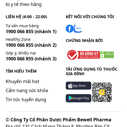
kết ngay với protein để tạo thành hemosiderin hoặc
bị y tế theo hãng
ferritin, hoặc một phần tạo thành transferrin. Cuối
cùng sắt liên kết với protein, bổ sung cho dự trữ sắt
LIÊN HỆ (6:00 - 22:00)
KẾT NỐI VỚI CHÚNG TÔI
thiếu hụt và gia nhập vào hemoglobin.
Tư vấn mua hàng
Thải trừ:
1900 066 855
(nhánh 1)
Chủ yếu qua phân, nước tiểu, mồ hôi, chu kỳ kinh
Healthy Zone
CHỨNG NHẬN BỞI
1900 066 855
(nhánh 2)
nguyệt của phụ nữ và sữa mẹ.
Góp ý, khiếu nại
Liên quan đến acid folic:
1900 066 855
(nhánh 3)
Acid folic giải phóng nhanh ở dạ dày và hấp thu chủ
yếu ở đoạn đầu ruột non. Acid folic trong chế độ ăn
TẢI ỨNG DỤNG TỦ THUỐC
TÌM HIỂU THÊM
GIA ĐÌNH
bình thường hấp thu rất nhanh và phân bố ở các
Khuyến mãi hot
mô trong cơ thể.
App Store
Cẩm nang sức khỏe
Thuốc được tích trữ chủ yếu ở gan và được tập
trung tích cực trong dịch não tủy.
Google Play
Tin tức tuyển dụng
Mỗi ngày khoảng 4 - 5 microgam đào thải qua nước
tiểu. Uống acid folic liều cao làm lượng vitamin đào
thải qua nước tiểu tăng lên theo tỉ lệ thuận, Acid
©
Công Ty Cổ Phần Dược Phẩm Bewell Pharma
folic đi qua nhau thai và có trong sữa mẹ.
Địa chỉ: 131 Cách Mạng Tháng 8, Phường Bàn Cờ,