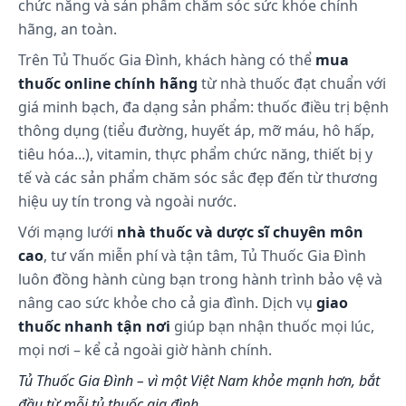
chức năng và sản phẩm chăm sóc sức khỏe chính
hiệu chỉnh rối loạn hemoglobin trong thiếu máu
hãng, an toàn.
không do thiếu sắt gây ra.
Trên Tủ Thuốc Gia Đình, khách hàng có thể
mua
Ion sắt là thành phần của một số enzyme cần thiết
thuốc online chính hãng
từ nhà thuốc đạt chuẩn với
cho sự truyền năng lượng (ví dụ như cytochrom
giá minh bạch, đa dạng sản phẩm: thuốc điều trị bệnh
oxidase, xanthin oxidase, succinic dehydrogenase)
thông dụng (tiểu đường, huyết áp, mỡ máu, hô hấp,
và cũng hiện diện trong các thành phần cần cho sự
vận chuyển và tiêu thụ oxy (ví dụ như hemoglobin,
tiêu hóa...), vitamin, thực phẩm chức năng, thiết bị y
myoglobin).
tế và các sản phẩm chăm sóc sắc đẹp đến từ thương
Các cytochrom đáp ứng như là một chất vận
hiệu uy tín trong và ngoài nước.
chuyển trung gian cho điện giải trong tế bào.
Với mạng lưới
nhà thuốc và dược sĩ chuyên môn
Hemoglobin là chất vận chuyển oxy từ phổi đến tế
cao
, tư vấn miễn phí và tận tâm, Tủ Thuốc Gia Đình
bào và myoglobin dễ dàng sử dụng và dữ trự oxy ở
luôn đồng hành cùng bạn trong hành trình bảo vệ và
cơ. Sự thiếu hụt sắt có thể cản trở sự sống và dẫn
nâng cao sức khỏe cho cả gia đình. Dịch vụ
giao
đến bệnh tật và tử vong.
thuốc nhanh tận nơi
giúp bạn nhận thuốc mọi lúc,
Phức hợp hydroxyd sắt (III) và poly maltose là một
mọi nơi – kể cả ngoài giờ hành chính.
oxid sắt tan trong nước, có những ưu điểm vượt
Tủ Thuốc Gia Đình – vì một Việt Nam khỏe mạnh hơn, bắt
trội so với các chế phẩm chứa sắt khác:
đầu từ mỗi tủ thuốc gia đình.