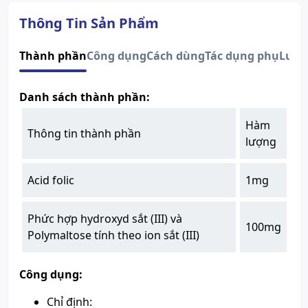
Quy cách
Hộp 10 Ống x 10ml
Nhà sản xuất
NADYPHAR
Thông Tin Sản Phẩm
Nước sản xuất
Việt Nam
Xuất xứ thương
Thành phần
Công dụng
Cách dùng
Tác dụng phụ
Lưu 
Việt Nam
hiệu
Số đăng ký
VD-25593-16
Danh sách thành phần:
Acid folic, Phức hợp hydroxyd
Thành phần chính
sắt (III) và Polymaltose tính theo
Hàm
ion sắt (III)
Thông tin thành phần
lượng
Xem giấy công bố sản phẩm
Acid folic
1mg
Phức hợp hydroxyd sắt (III) và
100mg
Polymaltose tính theo ion sắt (III)
Công dụng:
Chỉ định: