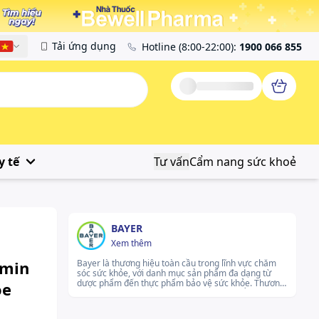
Tải ứng dụng
Hotline
(8:00-22:00)
:
1900 066 855
Tiếng Việt
y tế
Tư vấn
Cẩm nang sức khoẻ
BAYER
Xem thêm
amin
Bayer là thương hiệu toàn cầu trong lĩnh vực chăm
sóc sức khỏe, với danh mục sản phẩm đa dạng từ
dược phẩm đến thực phẩm bảo vệ sức khỏe. Thương
ỏe
hiệu sở hữu nhiều sản phẩm được phát triển phù hợp
cho từng giai đoạn của người dùng, đặc biệt là phụ
nữ trong độ tuổi sinh sản. Bayer luôn chú trọng