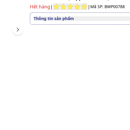
Hết hàng
|
|
Mã SP: BWP00788
Thông tin sản phẩm
Quy cách
Hộp 3 Vỉ x 10 Viên
Next
Dạng bào chế
Viên nén bao phim
Phụ nữ chuẩn bị mang thai
Độ tuổi sử dụng
đang mang thai và cho con
Số đăng ký
13374/2019/DKSP
Xem giấy công bố sản phẩm