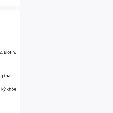
, Biotin,
g thai
i kỳ khỏe