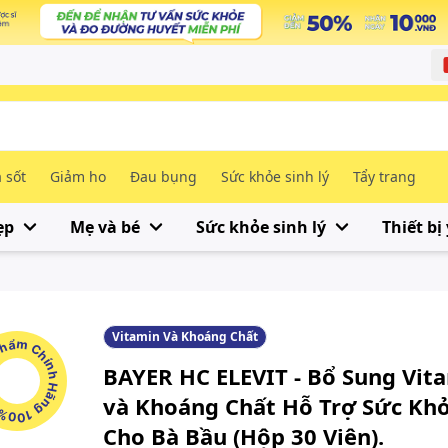
 sốt
Giảm ho
Đau bụng
Sức khỏe sinh lý
Tẩy trang
ẹp
Mẹ và bé
Sức khỏe sinh lý
Thiết bị 
Vitamin Và Khoáng Chất
m Chính Hãng 100%
BAYER HC ELEVIT - Bổ Sung Vit
và Khoáng Chất Hỗ Trợ Sức Kh
Cho Bà Bầu (Hộp 30 Viên).