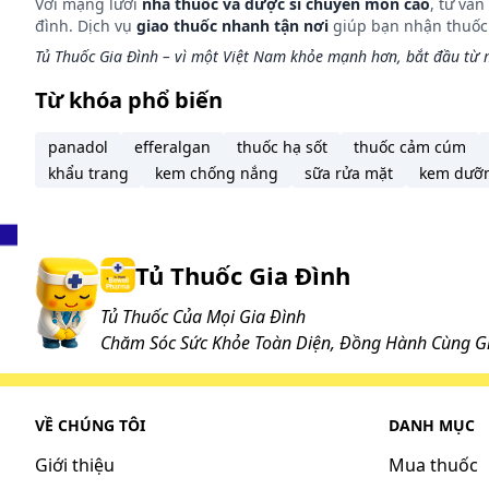
Với mạng lưới
nhà thuốc và dược sĩ chuyên môn cao
, tư vấ
đình. Dịch vụ
giao thuốc nhanh tận nơi
giúp bạn nhận thuốc m
Tủ Thuốc Gia Đình – vì một Việt Nam khỏe mạnh hơn, bắt đầu từ m
Từ khóa phổ biến
panadol
efferalgan
thuốc hạ sốt
thuốc cảm cúm
khẩu trang
kem chống nắng
sữa rửa mặt
kem dưỡ
Tủ Thuốc Gia Đình
Tủ Thuốc Của Mọi Gia Đình
Chăm Sóc Sức Khỏe Toàn Diện, Đồng Hành Cùng Gi
VỀ CHÚNG TÔI
DANH MỤC
Giới thiệu
Mua thuốc