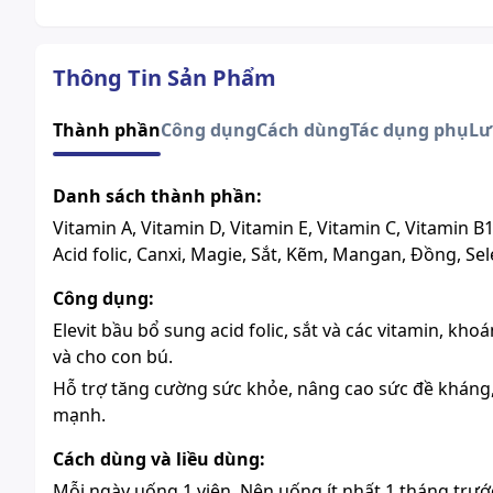
Thông Tin Sản Phẩm
Thành phần
Công dụng
Cách dùng
Tác dụng phụ
Lư
Danh sách thành phần:
Vitamin A, Vitamin D, Vitamin E, Vitamin C, Vitamin B1
Acid folic, Canxi, Magie, Sắt, Kẽm, Mangan, Đồng, Sel
Công dụng:
Elevit bầu bổ sung acid folic, sắt và các vitamin, k
và cho con bú.
Hỗ trợ tăng cường sức khỏe, nâng cao sức đề kháng, 
mạnh.
Cách dùng và liều dùng:
Mỗi ngày uống 1 viên. Nên uống ít nhất 1 tháng trư