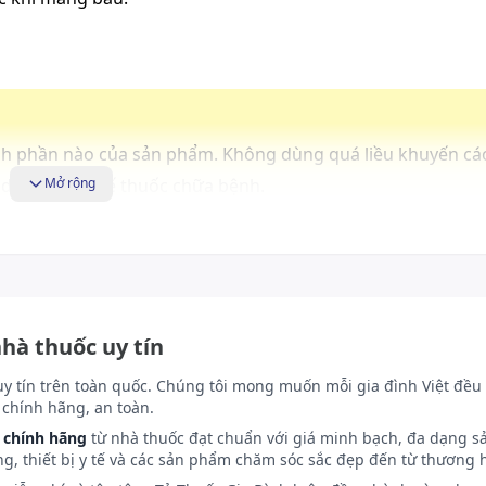
h phần nào của sản phẩm. Không dùng quá liều khuyến cá
 dụng thay thế thuốc chữa bệnh.
Mở rộng
ộ C, tránh ánh nắng trực tiếp từ mặt trời. Để xa tầm tay tr
nhà thuốc uy tín
uy tín trên toàn quốc. Chúng tôi mong muốn mỗi gia đình Việt đều 
chính hãng, an toàn.
 chính hãng
từ nhà thuốc đạt chuẩn với giá minh bạch, đa dạng s
ng, thiết bị y tế và các sản phẩm chăm sóc sắc đẹp đến từ thương h