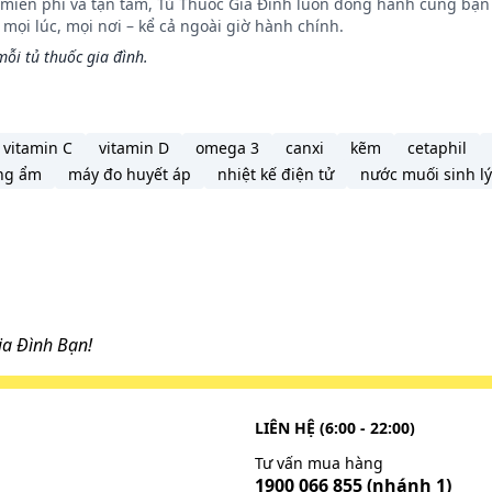
n miễn phí và tận tâm, Tủ Thuốc Gia Đình luôn đồng hành cùng bạn 
ọi lúc, mọi nơi – kể cả ngoài giờ hành chính.
ỗi tủ thuốc gia đình.
vitamin C
vitamin D
omega 3
canxi
kẽm
cetaphil
ng ẩm
máy đo huyết áp
nhiệt kế điện tử
nước muối sinh lý
a Đình Bạn!
LIÊN HỆ (6:00 - 22:00)
Tư vấn mua hàng
1900 066 855
(nhánh 1)