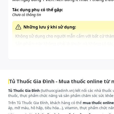
Tác dụng phụ có thể gặp:
Chưa có thông tin
Những lưu ý khi sử dụng:
Không sử dụng cho người mẫn cảm với bất cứ thàn
Sản phẩm này không phải là thuốc và không có tác
Đọc kỹ hướng dẫn sử dụng trước khi dùng.
Cách bảo quản:
Bảo quản nơi khô ráo, thoáng mát, nhiệt độ dưới 30 đ
Tủ Thuốc Gia Đình - Mua thuốc online từ 
Tủ Thuốc Gia Đình
(tuthuocgiadinh.vn) kết nối các nhà thuốc 
thuốc, thực phẩm chức năng và sản phẩm chăm sóc sức khỏe 
Trên Tủ Thuốc Gia Đình, khách hàng có thể
mua thuốc online
áp, mỡ máu, hô hấp, tiêu hóa...), vitamin, thực phẩm chức nă