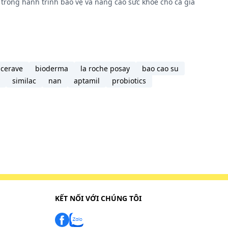
trong hành trình bảo vệ và nâng cao sức khỏe cho cả gia
cerave
bioderma
la roche posay
bao cao su
similac
nan
aptamil
probiotics
KẾT NỐI VỚI CHÚNG TÔI