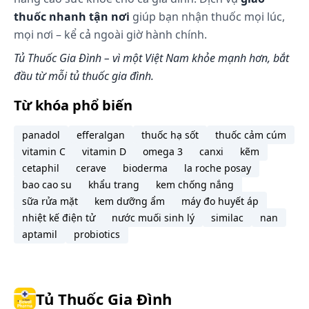
thuốc nhanh tận nơi
giúp bạn nhận thuốc mọi lúc,
mọi nơi – kể cả ngoài giờ hành chính.
Tủ Thuốc Gia Đình – vì một Việt Nam khỏe mạnh hơn, bắt
đầu từ mỗi tủ thuốc gia đình.
Từ khóa phổ biến
panadol
efferalgan
thuốc hạ sốt
thuốc cảm cúm
vitamin C
vitamin D
omega 3
canxi
kẽm
cetaphil
cerave
bioderma
la roche posay
bao cao su
khẩu trang
kem chống nắng
sữa rửa mặt
kem dưỡng ẩm
máy đo huyết áp
nhiệt kế điện tử
nước muối sinh lý
similac
nan
aptamil
probiotics
Tủ Thuốc Gia Đình