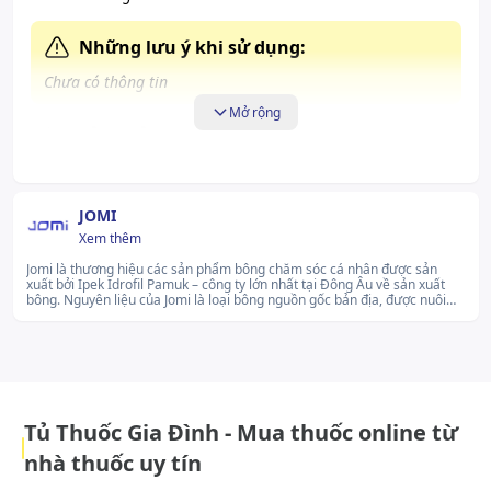
Những lưu ý khi sử dụng:
Chưa có thông tin
Mở rộng
Cách bảo quản:
Nơi khô ráo, thoáng mát.
JOMI
Xem thêm
Jomi là thương hiệu các sản phẩm bông chăm sóc cá nhân được sản
xuất bởi Ipek Idrofil Pamuk – công ty lớn nhất tại Đông Âu về sản xuất
bông. Nguyên liệu của Jomi là loại bông nguồn gốc bản địa, được nuôi
trồng trong môi trường tự nhiên, không sử dụng chất hóa học vào bất cứ
khâu nào, từ chăm sóc đến làm sạch. Vì vậy, bông có độ mềm tơi, dai
chắc và mùi hương tươi mới hoàn toàn khác biệt.lg...Xem thêm
Tủ Thuốc Gia Đình - Mua thuốc online từ
nhà thuốc uy tín