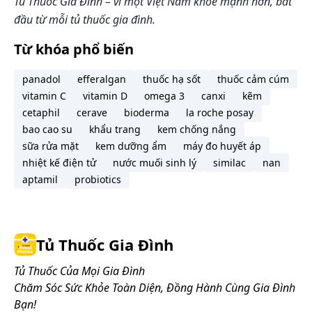
Tủ Thuốc Gia Đình – vì một Việt Nam khỏe mạnh hơn, bắt
đầu từ mỗi tủ thuốc gia đình.
Từ khóa phổ biến
panadol
efferalgan
thuốc hạ sốt
thuốc cảm cúm
vitamin C
vitamin D
omega 3
canxi
kẽm
cetaphil
cerave
bioderma
la roche posay
bao cao su
khẩu trang
kem chống nắng
sữa rửa mặt
kem dưỡng ẩm
máy đo huyết áp
nhiệt kế điện tử
nước muối sinh lý
similac
nan
aptamil
probiotics
Tủ Thuốc Gia Đình
Tủ Thuốc Của Mọi Gia Đình
Chăm Sóc Sức Khỏe Toàn Diện, Đồng Hành Cùng Gia Đình
Bạn!