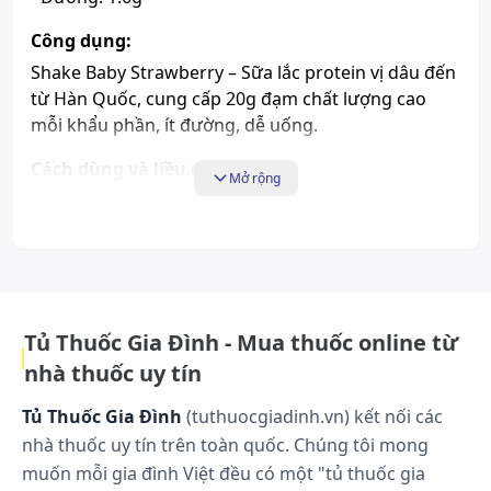
Công dụng:
Shake Baby Strawberry – Sữa lắc protein vị dâu đến
từ Hàn Quốc, cung cấp 20g đạm chất lượng cao
mỗi khẩu phần, ít đường, dễ uống.
Cách dùng và liều dùng:
Mở rộng
- Cho trực tiếp nước hoặc sữa tươi không đường/
sữa đậu nành không đường vào túi đến một trong
ba mức vạch, tuỳ theo sở thích của bạn.
- Đậy kín nắp, lắc đều cho bột tan và thưởng thức.
Tác dụng phụ có thể gặp:
Tủ Thuốc Gia Đình - Mua thuốc online từ
Chưa có thông tin
nhà thuốc uy tín
Những lưu ý khi sử dụng:
Tủ Thuốc Gia Đình
(tuthuocgiadinh.vn) kết nối các
Chưa có thông tin
nhà thuốc uy tín trên toàn quốc. Chúng tôi mong
muốn mỗi gia đình Việt đều có một "tủ thuốc gia
Cách bảo quản: