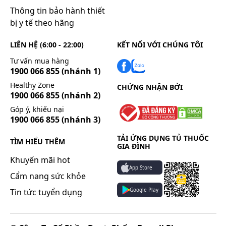
Thông tin bảo hành thiết
bị y tế theo hãng
LIÊN HỆ (6:00 - 22:00)
KẾT NỐI VỚI CHÚNG TÔI
Tư vấn mua hàng
1900 066 855
(nhánh 1)
Healthy Zone
CHỨNG NHẬN BỞI
1900 066 855
(nhánh 2)
Góp ý, khiếu nại
1900 066 855
(nhánh 3)
TẢI ỨNG DỤNG TỦ THUỐC
TÌM HIỂU THÊM
GIA ĐÌNH
Khuyến mãi hot
App Store
Cẩm nang sức khỏe
Google Play
Tin tức tuyển dụng