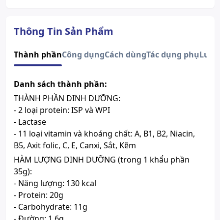
Quy cách
Gói 35g
Xem giấy công bố sản phẩm
Thông Tin Sản Phẩm
Thành phần
Công dụng
Cách dùng
Tác dụng phụ
Lưu 
Danh sách thành phần:
THÀNH PHẦN DINH DƯỠNG:
- 2 loại protein: ISP và WPI
- Lactase
- 11 loại vitamin và khoáng chất: A, B1, B2, Niacin,
B5, Axit folic, C, E, Canxi, Sắt, Kẽm
HÀM LƯỢNG DINH DƯỠNG (trong 1 khẩu phần
35g):
- Năng lượng: 130 kcal
- Protein: 20g
- Carbohydrate: 11g
- Đường: 1.6g