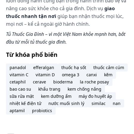
luôn đồng hành cùng bạn trong hành trình bảo vệ và
nâng cao sức khỏe cho cả gia đình. Dịch vụ
giao
thuốc nhanh tận nơi
giúp bạn nhận thuốc mọi lúc,
mọi nơi – kể cả ngoài giờ hành chính.
Tủ Thuốc Gia Đình – vì một Việt Nam khỏe mạnh hơn, bắt
đầu từ mỗi tủ thuốc gia đình.
Từ khóa phổ biến
panadol
efferalgan
thuốc hạ sốt
thuốc cảm cúm
vitamin C
vitamin D
omega 3
canxi
kẽm
cetaphil
cerave
bioderma
la roche posay
bao cao su
khẩu trang
kem chống nắng
sữa rửa mặt
kem dưỡng ẩm
máy đo huyết áp
nhiệt kế điện tử
nước muối sinh lý
similac
nan
aptamil
probiotics