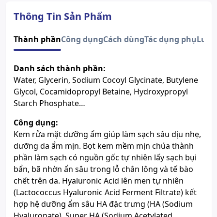
Quy cách
Tuýp 80g
Số đăng ký
350/21/CBMP-BD
Thông Tin Sản Phẩm
Xem giấy công bố sản phẩm
Thành phần
Công dụng
Cách dùng
Tác dụng phụ
Lưu 
Danh sách thành phần:
Water, Glycerin, Sodium Cocoyl Glycinate, Butylene
Glycol, Cocamidopropyl Betaine, Hydroxypropyl
Starch Phosphate…
Công dụng:
Kem rửa mặt dưỡng ẩm giúp làm sạch sâu dịu nhẹ,
dưỡng da ẩm mịn. Bọt kem mềm mịn chúa thành
phần làm sạch có nguồn gốc tự nhiên lấy sạch bụi
bẩn, bã nhờn ẩn sâu trong lỗ chân lông và tế bào
chết trên da. Hyaluronic Acid lên men tự nhiên
(Lactococcus Hyaluronic Acid Ferment Filtrate) kết
hợp hệ dưỡng ẩm sâu HA đặc trưng (HA (Sodium
Hyaluronate), Super HA (Sodium Acetylated