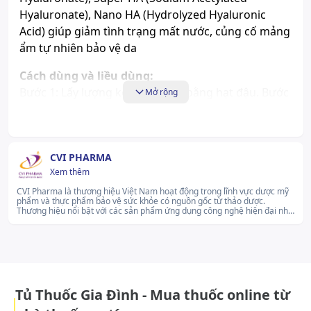
Hyaluronate), Nano HA (Hydrolyzed Hyaluronic
Acid) giúp giảm tình trạng mất nước, củng cố mảng
ẩm tự nhiên bảo vệ da
Cách dùng và liều dùng:
Bước 1: Lấy lượng kem rửa mặt bằng hạt đậu. Bước
Mở rộng
2: Thêm nước và tạo bọt trong lòng bàn tay. Bước 3:
Áp bọt lên mặt và massage nhẹ nhàng theo chuyển
động tròn từ dưới lên trên, từ trong ra ngoài. Bước
CVI PHARMA
4: Rửa thật sạch với nước. Sử dụng 2 lần sáng và tối.
Xem thêm
Tác dụng phụ có thể gặp:
CVI Pharma là thương hiệu Việt Nam hoạt động trong lĩnh vực dược mỹ
Chưa có thông tin
phẩm và thực phẩm bảo vệ sức khỏe có nguồn gốc từ thảo dược.
Thương hiệu nổi bật với các sản phẩm ứng dụng công nghệ hiện đại như
nano hóa và chiết xuất chuẩn hóa, phù hợp với nhu cầu chăm sóc sức
khỏe hàng ngày. CVI Pharma không ngừng đầu tư vào nghiên cứu và cải
Những lưu ý khi sử dụng:
tiến quy trình sản xuất nhằm mang đến giải pháp chăm sóc sức khỏe
tiện lợi, an toàn và đáp ứng thị hiếu người tiêu dùng Việt.lg...Xem thêm
Chưa có thông tin
Cách bảo quản:
Tủ Thuốc Gia Đình - Mua thuốc online từ
Tránh ánh sáng trực tiếp, nơi có nhiệt độ cao hoặc