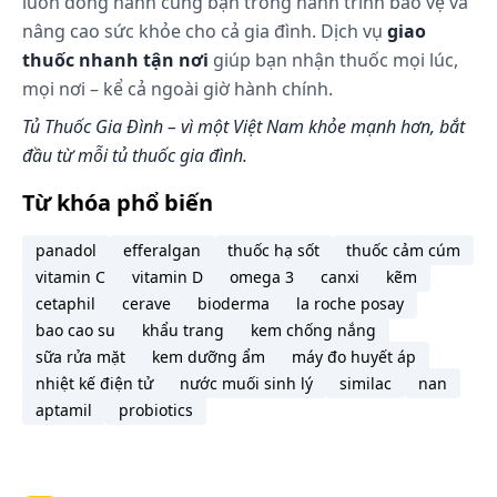
luôn đồng hành cùng bạn trong hành trình bảo vệ và
nâng cao sức khỏe cho cả gia đình. Dịch vụ
giao
thuốc nhanh tận nơi
giúp bạn nhận thuốc mọi lúc,
mọi nơi – kể cả ngoài giờ hành chính.
Tủ Thuốc Gia Đình – vì một Việt Nam khỏe mạnh hơn, bắt
đầu từ mỗi tủ thuốc gia đình.
Từ khóa phổ biến
panadol
efferalgan
thuốc hạ sốt
thuốc cảm cúm
vitamin C
vitamin D
omega 3
canxi
kẽm
cetaphil
cerave
bioderma
la roche posay
bao cao su
khẩu trang
kem chống nắng
sữa rửa mặt
kem dưỡng ẩm
máy đo huyết áp
nhiệt kế điện tử
nước muối sinh lý
similac
nan
aptamil
probiotics