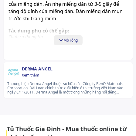
của miếng dán. Ấn nhẹ miếng dán từ 3-5 giây để
tăng độ dính của miếng dán. Dán miếng dán mụn
trước khi trang điểm.
Tác dụng phụ có thể gặp:
Chưa có thông tin
Mở rộng
Những lưu ý khi sử dụng:
Chưa có thông tin
DERMA ANGEL
Cách bảo quản:
Xem thêm
Nơi khô ráo, thoáng mát, tránh ánh nắng trực tiếp.
Thương hiệu Derma Angel thuộc sở hữu của Công ty BenQ Materials
Corporation, Đài Loan chính thức xuất hiện ở thị trường Việt Nam vào
ngày 8/11/2011. Derma Angel là một trong những hãng nổi tiếng
chuyên về các dòng chăm sóc da mụn, đặc biệt nhất phải kể đến miếng
dán mụn có tác dụng ngăn mụn, giảm mụn hiệu quả, giá thành hợp túi
tiền nhiều đối tượng từ học sinh đến nhân viên văn phòng.lg...Xem thêm
Tủ Thuốc Gia Đình - Mua thuốc online từ