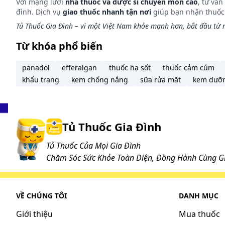
Với mạng lưới
nhà thuốc và dược sĩ chuyên môn cao
, tư vấ
đình. Dịch vụ
giao thuốc nhanh tận nơi
giúp bạn nhận thuốc m
Tủ Thuốc Gia Đình – vì một Việt Nam khỏe mạnh hơn, bắt đầu từ m
Từ khóa phổ biến
panadol
efferalgan
thuốc hạ sốt
thuốc cảm cúm
khẩu trang
kem chống nắng
sữa rửa mặt
kem dưỡ
Tủ Thuốc Gia Đình
Tủ Thuốc Của Mọi Gia Đình
Chăm Sóc Sức Khỏe Toàn Diện, Đồng Hành Cùng Gi
VỀ CHÚNG TÔI
DANH MỤC
Giới thiệu
Mua thuốc