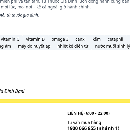
n miễn phí và tận tâm, Tủ Thuốc Gia Đình luôn đồng hành cùng bạn 
ọi lúc, mọi nơi – kể cả ngoài giờ hành chính.
ỗi tủ thuốc gia đình.
vitamin C
vitamin D
omega 3
canxi
kẽm
cetaphil
ng ẩm
máy đo huyết áp
nhiệt kế điện tử
nước muối sinh lý
a Đình Bạn!
LIÊN HỆ (6:00 - 22:00)
Tư vấn mua hàng
1900 066 855
(nhánh 1)