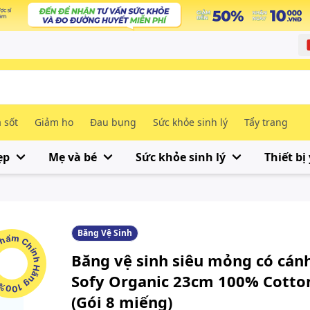
 sốt
Giảm ho
Đau bụng
Sức khỏe sinh lý
Tẩy trang
ẹp
Mẹ và bé
Sức khỏe sinh lý
Thiết bị 
Băng Vệ Sinh
m Chính Hãng 100%
Băng vệ sinh siêu mỏng có cán
Sofy Organic 23cm 100% Cotto
(Gói 8 miếng)