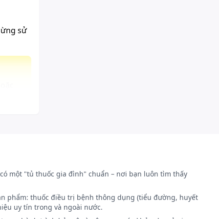
gừng sử
hoặc
ác với
có một "tủ thuốc gia đình" chuẩn – nơi bạn luôn tìm thấy
ản phẩm: thuốc điều trị bệnh thông dụng (tiểu đường, huyết
iệu uy tín trong và ngoài nước.