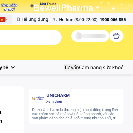
Tải ứng dụng
Hotline
(8:00-22:00)
:
1900 066 855
Tiếng Việt
y tế
Tư vấn
Cẩm nang sức khoẻ
UNICHARM
Xem thêm
h
Diana Unicharm là thương hiệu hoạt động trong lĩnh
vực chăm sóc cá nhân và tiêu dùng nhanh, với các
sản phẩm dành cho nhiều đối tượng như phụ nữ, trẻ
n
em và người lớn tuổi. Thương hiệu chú trọng phát
triển sản phẩm phù hợp với nhu cầu sử dụng hàng
ngày, kết hợp công nghệ từ Nhật Bản và nghiên cứu