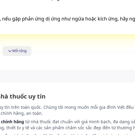
n, nếu gặp phản ứng dị ứng như ngứa hoặc kích ứng, hãy n
Mở rộng
n để tránh nguy cơ nhiễm trùng. Nếu có dấu hiệu dị ứng 
c sĩ. Tương Tác Thuốc Không có thông tin cụ thể về tương t
ếp. Để sản phẩm xa tầm tay trẻ em.
nhà thuốc uy tín
uy tín trên toàn quốc. Chúng tôi mong muốn mỗi gia đình Việt đều 
chính hãng, an toàn.
 chính hãng
từ nhà thuốc đạt chuẩn với giá minh bạch, đa dạng s
ng, thiết bị y tế và các sản phẩm chăm sóc sắc đẹp đến từ thương h