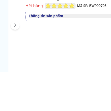
Hết hàng
|
|
Mã SP: BWP00703
Thông tin sản phẩm
Đường dùng
Dùng ngoài
Next
Quy cách
Gói 8 miếng
Xem giấy công bố sản phẩm