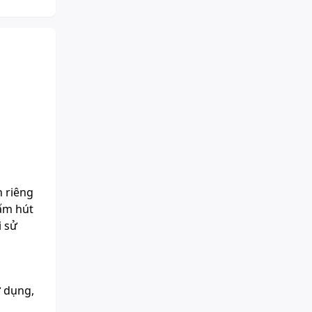
h riêng
hấm hút
i sử
ử dụng,