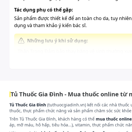
Tác dụng phụ có thể gặp:
Sản phẩm được thiết kế để an toàn cho da, tuy nhiê
dụng và tham khảo ý kiến bác sĩ.
Những lưu ý khi sử dụng:
Thận Trọng Đảm bảo thay băng vệ sinh thường xuyê
kích ứng da, ngừng sử dụng và tham khảo ý kiến bá
thuốc.
Cách bảo quản:
Bảo quản nơi khô mát, tránh bụi và ánh nắng trực ti
Tủ Thuốc Gia Đình - Mua thuốc online từ 
Tủ Thuốc Gia Đình
(tuthuocgiadinh.vn) kết nối các nhà thuốc 
thuốc, thực phẩm chức năng và sản phẩm chăm sóc sức khỏe 
Trên Tủ Thuốc Gia Đình, khách hàng có thể
mua thuốc online
áp, mỡ máu, hô hấp, tiêu hóa...), vitamin, thực phẩm chức nă