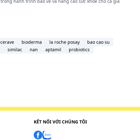
trong hành trình bảo vệ và nâng cao sức khỏe cho cả gia
cerave
bioderma
la roche posay
bao cao su
similac
nan
aptamil
probiotics
KẾT NỐI VỚI CHÚNG TÔI