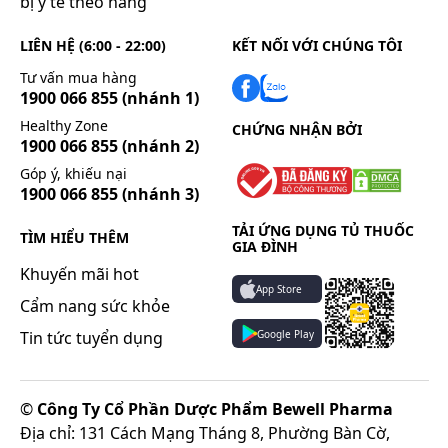
bị y tế theo hãng
LIÊN HỆ (6:00 - 22:00)
KẾT NỐI VỚI CHÚNG TÔI
Tư vấn mua hàng
1900 066 855
(nhánh 1)
Healthy Zone
CHỨNG NHẬN BỞI
1900 066 855
(nhánh 2)
Góp ý, khiếu nại
1900 066 855
(nhánh 3)
TẢI ỨNG DỤNG TỦ THUỐC
TÌM HIỂU THÊM
GIA ĐÌNH
Khuyến mãi hot
App Store
Cẩm nang sức khỏe
Google Play
Tin tức tuyển dụng
©
Công Ty Cổ Phần Dược Phẩm Bewell Pharma
Địa chỉ: 131 Cách Mạng Tháng 8, Phường Bàn Cờ,