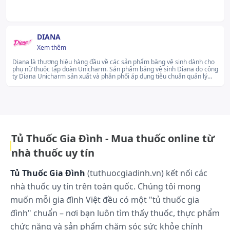
Những lưu ý khi sử dụng:
Chưa có thông tin
DIANA
Xem thêm
Cách bảo quản:
Diana là thương hiệu hàng đầu về các sản phẩm băng vệ sinh dành cho
phụ nữ thuộc tập đoàn Unicharm. Sản phẩm băng vệ sinh Diana do công
Bảo quản nơi khô ráo, thoáng mát, tránh ánh nắng
ty Diana Unicharm sản xuất và phân phối áp dụng tiêu chuẩn quản lý
trực tiếp từ mặt trời.
chất lượng khắt khe của Unicharm. Tất cả nguồn gốc nguyên vật liệu đều
đến từ các nhà cung cấp uy tín và phải trải qua quá trình kiểm định, kiểm
chứng thành phần chặt chẽ trước khi nhập về để đưa vào sản xuất, sử
dụng. Tất cả các sản phẩm của Diana đều công bố thành phần rõ ràng
trên bao bì, đạt tiêu chuẩn cơ sở để người tiêu dùng có thể nhận biết và
an tâm sử dụng. Diana có nhiều dòng sản phẩm phù hợp cho nhiều nhu
cầu sử dụng của phái nữ như: Băng vệ sinh ban ngày, băng vệ sinh ban
đêm, băng vệ sinh hàng ngày,...lg...Xem thêm
Tủ Thuốc Gia Đình - Mua thuốc online từ
nhà thuốc uy tín
Tủ Thuốc Gia Đình
(tuthuocgiadinh.vn) kết nối các
nhà thuốc uy tín trên toàn quốc. Chúng tôi mong
muốn mỗi gia đình Việt đều có một "tủ thuốc gia
đình" chuẩn – nơi bạn luôn tìm thấy thuốc, thực phẩm
chức năng và sản phẩm chăm sóc sức khỏe chính