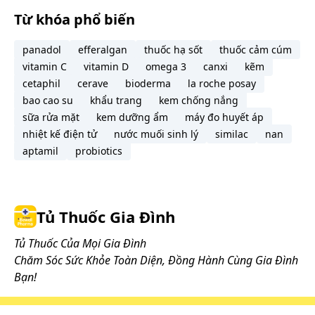
Từ khóa phổ biến
panadol
efferalgan
thuốc hạ sốt
thuốc cảm cúm
vitamin C
vitamin D
omega 3
canxi
kẽm
cetaphil
cerave
bioderma
la roche posay
bao cao su
khẩu trang
kem chống nắng
sữa rửa mặt
kem dưỡng ẩm
máy đo huyết áp
nhiệt kế điện tử
nước muối sinh lý
similac
nan
aptamil
probiotics
Tủ Thuốc Gia Đình
Tủ Thuốc Của Mọi Gia Đình
Chăm Sóc Sức Khỏe Toàn Diện, Đồng Hành Cùng Gia Đình
Bạn!