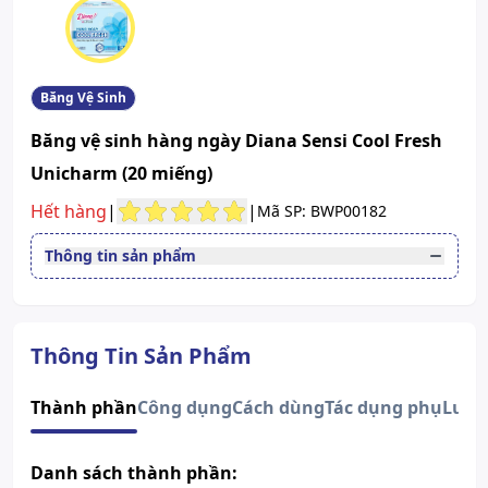
Băng Vệ Sinh
Băng vệ sinh hàng ngày Diana Sensi Cool Fresh
Unicharm (20 miếng)
Hết hàng
|
|
Mã SP: BWP00182
Thông tin sản phẩm
Quy cách
Bịch 20 miếng
Xem giấy công bố sản phẩm
Thông Tin Sản Phẩm
Thành phần
Công dụng
Cách dùng
Tác dụng phụ
Lưu 
Danh sách thành phần: