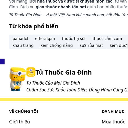
Với mạng lưới
nhà thuốc và dược sĩ chuyên môn cao
, tư vấ
đình. Dịch vụ
giao thuốc nhanh tận nơi
giúp bạn nhận thuốc m
Tủ Thuốc Gia Đình – vì một Việt Nam khỏe mạnh hơn, bắt đầu từ m
Từ khóa phổ biến
panadol
efferalgan
thuốc hạ sốt
thuốc cảm cúm
khẩu trang
kem chống nắng
sữa rửa mặt
kem dưỡ
Tủ Thuốc Gia Đình
Tủ Thuốc Của Mọi Gia Đình
Chăm Sóc Sức Khỏe Toàn Diện, Đồng Hành Cùng Gi
VỀ CHÚNG TÔI
DANH MỤC
Giới thiệu
Mua thuốc