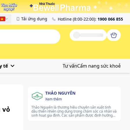
Tải ứng dụng
Hotline
(8:00-22:00)
:
1900 066 855
Tiếng Việt
y tế
Tư vấn
Cẩm nang sức khoẻ
THẢO NGUYÊN
Xem thêm
 vỏ
Thảo Nguyên là thương hiệu chuyên sản xuất tinh
dầu thiên nhiên ứng dụng trong chăm sóc cá nhân và
sinh hoạt gia đình. Các sản phẩm được định hướng
sử dụng hương liệu thiên nhiên phù hợp thói quen
tiêu dùng tại Việt Nam. Thương hiệu chú trọng cải
tiến quy trình sản xuất nhằm đảm bảo chất lượng ổn