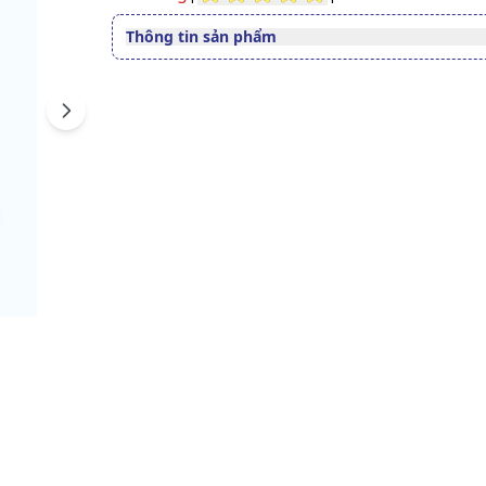
Thông tin sản phẩm
Quy cách
Chai 1000ml
Xem giấy công bố sản phẩm
Next