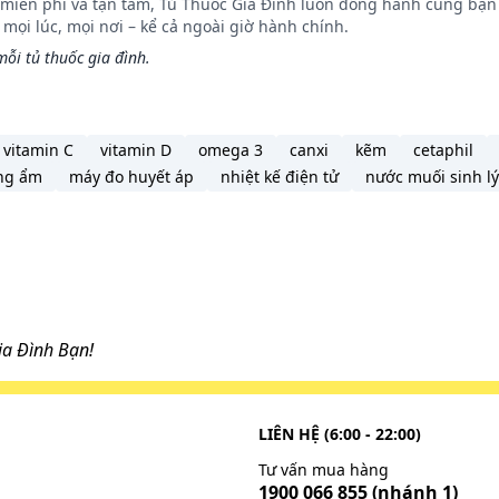
n miễn phí và tận tâm, Tủ Thuốc Gia Đình luôn đồng hành cùng bạn 
ọi lúc, mọi nơi – kể cả ngoài giờ hành chính.
ỗi tủ thuốc gia đình.
vitamin C
vitamin D
omega 3
canxi
kẽm
cetaphil
ng ẩm
máy đo huyết áp
nhiệt kế điện tử
nước muối sinh lý
a Đình Bạn!
LIÊN HỆ (6:00 - 22:00)
Tư vấn mua hàng
1900 066 855
(nhánh 1)