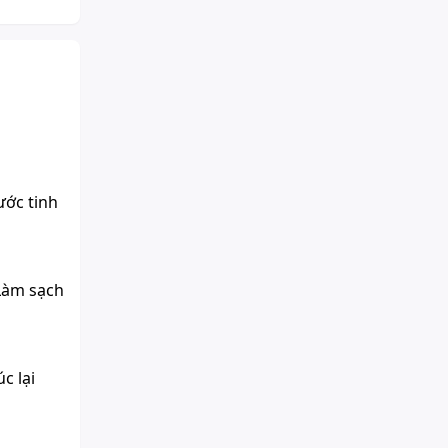
ước tinh
 Làm sạch
c lại