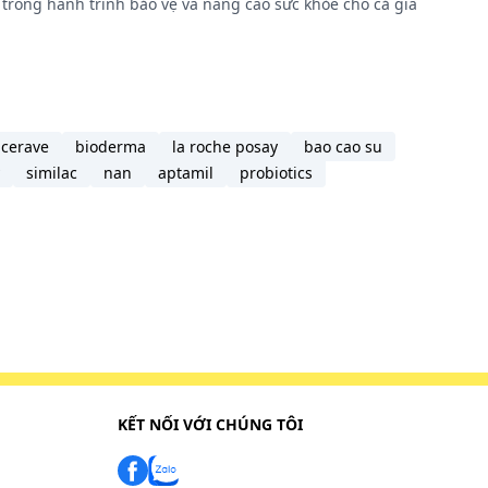
trong hành trình bảo vệ và nâng cao sức khỏe cho cả gia
cerave
bioderma
la roche posay
bao cao su
similac
nan
aptamil
probiotics
KẾT NỐI VỚI CHÚNG TÔI