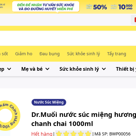
 sốt
Giảm ho
Đau bụng
Sức khỏe sinh lý
Tẩy trang
ẹp
Mẹ và bé
Sức khỏe sinh lý
Thiết bị 
Nước Súc Miệng
m Chính Hãng 100%
Dr.Muối nước súc miệng hương
chanh chai 1000ml
Hết hàng
|
|
Mã SP: BWP00056