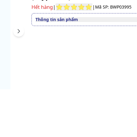
Hết hàng
|
|
Mã SP: BWP03995
Thông tin sản phẩm
Quy cách
15ml
Next
Số đăng ký
146907/21/CBMP-QLD
Xem giấy công bố sản phẩm