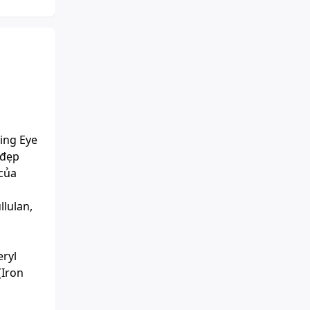
ing Eye
 đẹp
 của
llulan,
eryl
(Iron