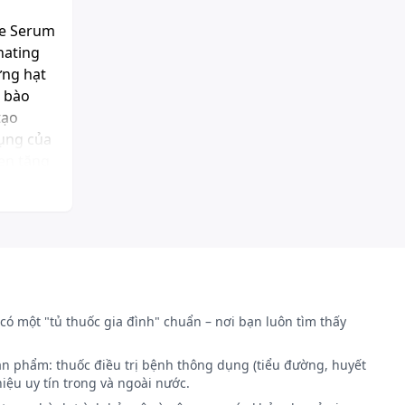
ye Serum
nating
ững hạt
ế bào
tạo
dụng của
en tăng
. Điển
. Bên
biệt
 da tốt
ng như
ng mất
hí loại
có một "tủ thuốc gia đình" chuẩn – nơi bạn luôn tìm thấy
ản phẩm: thuốc điều trị bệnh thông dụng (tiểu đường, huyết
iệu uy tín trong và ngoài nước.
ẫn là