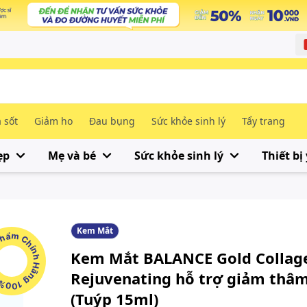
 sốt
Giảm ho
Đau bụng
Sức khỏe sinh lý
Tẩy trang
ẹp
Mẹ và bé
Sức khỏe sinh lý
Thiết bị 
Kem Mắt
m Chính Hãng 100%
Kem Mắt BALANCE Gold Collag
Rejuvenating hỗ trợ giảm thâ
(Tuýp 15ml)