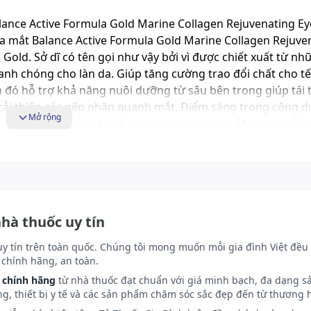
ance Active Formula Gold Marine Collagen Rejuvenating E
a mắt Balance Active Formula Gold Marine Collagen Rejuve
 Gold. Sở dĩ có tên gọi như vậy bởi vì được chiết xuất từ nh
nh chóng cho làn da. Giúp tăng cường trao đổi chất cho t
 đó hỗ trợ khả năng nuôi dưỡng từ sâu bên trong giúp tái 
i cải thiện các nếp nhăn quanh mắt. Điểm sáng trong công 
Mở rộng
nating Eye Serum (15ml) chính là thành phần Marine Collag
ạo và tăng đàn hồi da, cải thiện tình trạng xuất hiện lão hóa
cạnh đó còn giúp tăng độ ẩm cho vùng da thêm rạng rỡ hơn
 dạng tảo biển màu đỏ có khả năng dưỡng ẩm rất cao. Đặc 
ất khác như canxi, magie, kẽm mang đến hiệu quả làm mềm
 mắt mất độ đàn hồi và bị chảy xệ chính là thiếu nước cũ
nhà thuốc uy tín
opentasiloxane sẽ giúp tạo thành hàng rào bảo vệ tình trạ
cần thiết, ngăn ngừa lão hóa và có khả năng xóa mờ, thậm c
uy tín trên toàn quốc. Chúng tôi mong muốn mỗi gia đình Việt đều 
chính hãng, an toàn.
 chính hãng
từ nhà thuốc đạt chuẩn với giá minh bạch, đa dạng s
ng, thiết bị y tế và các sản phẩm chăm sóc sắc đẹp đến từ thương h
ên bầu mắt. Nên dùng ngón đeo nhẫn vì lực ở ngón đeo nh