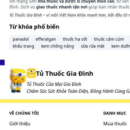
Với mạng lưới
nhà thuốc và dược sĩ chuyên môn cao
, tư vấ
yếu nhất trong số 5 đầu ngón tay, như vậy mới kh
đình. Dịch vụ
giao thuốc nhanh tận nơi
giúp bạn nhận thuốc m
sâu hơn vào da. - Bước 2: Dùng đầu ngón đeo nhẫn 
Tủ Thuốc Gia Đình – vì một Việt Nam khỏe mạnh hơn, bắt đầu từ m
có thể miết nhẹ. - Bước 3: Khi đến điểm đuôi mắt, bạ
hiệu quả để ngăn ngừa nếp nhăn cho mắt. - Bước 4:
Từ khóa phổ biến
Bước 5: Sau đó cũng tản kem từ đầu mắt đến đuôi mắt 
nhăn, hãy thoa kem theo hướng ngược với nếp nhăn,
panadol
efferalgan
thuốc hạ sốt
thuốc cảm cúm
khẩu trang
kem chống nắng
sữa rửa mặt
kem dưỡ
Tác dụng phụ có thể gặp:
Chưa có thông tin
Những lưu ý khi sử dụng:
Tủ Thuốc Gia Đình
Nên bảo quản sản phẩm ở nơi khô ráo, thoáng mát, 
Tủ Thuốc Của Mọi Gia Đình
lượng sử dụng của sản phẩm. Sau khi sử dụng xon
Chăm Sóc Sức Khỏe Toàn Diện, Đồng Hành Cùng Gi
dụng của sản phẩm này.
Cách bảo quản:
VỀ CHÚNG TÔI
DANH MỤC
Nơi khô ráo thoáng mát, tránh ánh nắng trực tiếp
Giới thiệu
Mua thuốc