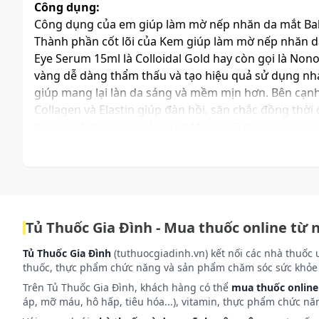
Công dụng:
Công dụng của em giúp làm mờ nếp nhăn da mắt Bal
Thành phần cốt lõi của Kem giúp làm mờ nếp nhăn d
Eye Serum 15ml là Colloidal Gold hay còn gọi là Nono
vàng dễ dàng thẩm thấu và tạo hiệu quả sử dụng nha
giúp mang lại làn da sáng và mềm mịn hơn. Bên cạnh
Collagen và Elastin giúp đàn hồi, săn chắc đồng thờ
Balance Active Formula Gold Marine Collagen Rejuve
cường tối đa khả năng sản sinh collagen cho da, tái t
hình như các vết chân chim, đồi mồi, nếp nhăn bên 
cạnh đó với thành phần xuất xứ từ rêu Ireland mạng
chứa nồng độ đậm đặc của các vitamin và khoáng ch
nhất. Một trong những nguyên nhân dẫn đến vùng da
Tủ Thuốc Gia Đình - Mua thuốc online từ 
độ ẩm được cung cấp. Tuy nhiên với thành phần Cycl
nước trên bề mặt da. Hỗ trợ khả năng duy trì độ ẩm 
Tủ Thuốc Gia Đình
(tuthuocgiadinh.vn) kết nối các nhà thuốc 
bỏ các vết chân chim một cách dễ dàng.
thuốc, thực phẩm chức năng và sản phẩm chăm sóc sức khỏe 
Trên Tủ Thuốc Gia Đình, khách hàng có thể
mua thuốc online
Cách dùng và liều dùng:
áp, mỡ máu, hô hấp, tiêu hóa...), vitamin, thực phẩm chức nă
Bước 1: Dùng ngón đeo nhẫn chấm kem dưỡng lên tr