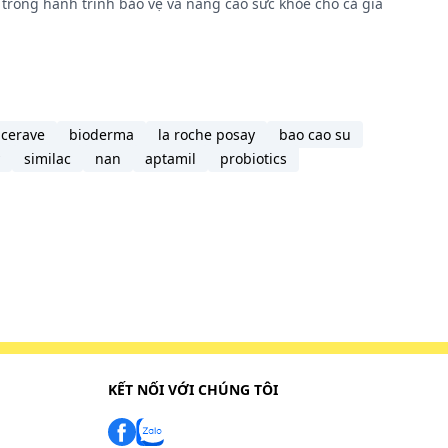
trong hành trình bảo vệ và nâng cao sức khỏe cho cả gia
 nhập
uối mắt,
 giản và
i. -
 nếp
cerave
bioderma
la roche posay
bao cao su
similac
nan
aptamil
probiotics
ất
g sử
KẾT NỐI VỚI CHÚNG TÔI