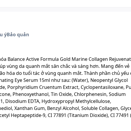
u ý
Bảo quản
óa Balance Active Formula Gold Marine Collagen Rejuvenat
giúp vùng da quanh mắt săn chắc và sáng hơn. Mang đến vẻ
 lão hóa do tuổi tác ở vùng quanh mắt. Thành phần chủ yếu
nating Eye Serum 15ml như sau: (Water), Neopentyl Glycol
ride, Porphyridium Cruentum Extract, Cyclopentasiloxane, Pu
cone, Phenoxyethanol, Tin Oxide, Chlorphenesin, Sodium
11, Disodium EDTA, Hydroxypropyl Methylcellulose,
nediol, Xanthan Gum, Benzyl Alcohol, Soluble Collagen, Glyc
Acetyl Heptapeptide-9, CI 77891 (Titanium Dioxide), CI 77491 