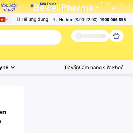
Tải ứng dụng
Hotline
(8:00-22:00)
:
1900 066 855
Tiếng Việt
y tế
Tư vấn
Cẩm nang sức khoẻ
en
m