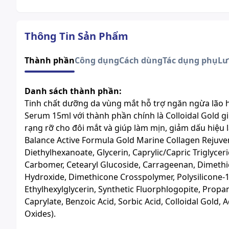
Thông Tin Sản Phẩm
Thành phần
Công dụng
Cách dùng
Tác dụng phụ
Lư
Danh sách thành phần:
Tinh chất dưỡng da vùng mắt hỗ trợ ngăn ngừa lão h
Serum 15ml với thành phần chính là Colloidal Gold 
rạng rỡ cho đôi mắt và giúp làm mịn, giảm dấu hiệu
Balance Active Formula Gold Marine Collagen Rejuve
Diethylhexanoate, Glycerin, Caprylic/Capric Triglyce
Carbomer, Cetearyl Glucoside, Carrageenan, Dimethi
Hydroxide, Dimethicone Crosspolymer, Polysilicone-
Ethylhexylglycerin, Synthetic Fluorphlogopite, Propa
Caprylate, Benzoic Acid, Sorbic Acid, Colloidal Gold, 
Oxides).