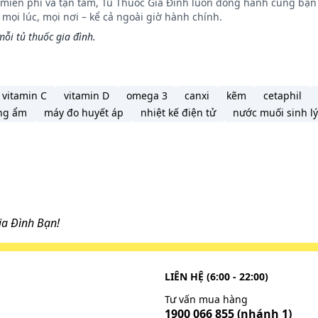
n miễn phí và tận tâm, Tủ Thuốc Gia Đình luôn đồng hành cùng bạn 
ọi lúc, mọi nơi – kể cả ngoài giờ hành chính.
ỗi tủ thuốc gia đình.
vitamin C
vitamin D
omega 3
canxi
kẽm
cetaphil
ng ẩm
máy đo huyết áp
nhiệt kế điện tử
nước muối sinh lý
a Đình Bạn!
LIÊN HỆ (6:00 - 22:00)
Tư vấn mua hàng
1900 066 855
(nhánh 1)