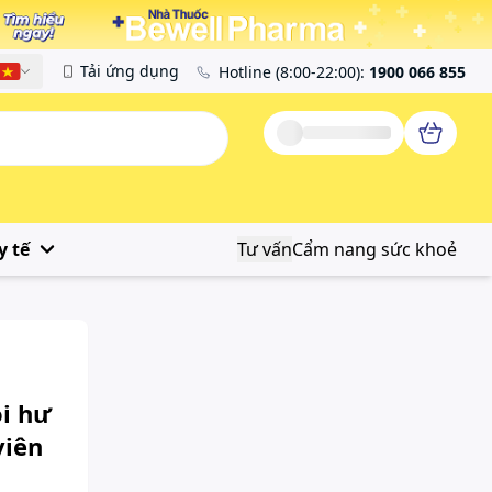
Tải ứng dụng
Hotline
(8:00-22:00)
:
1900 066 855
Tiếng Việt
y tế
Tư vấn
Cẩm nang sức khoẻ
ồi hư
viên