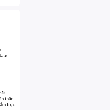
n
tate
hất
hần thân
hẩm trực