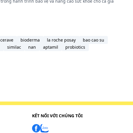
trong hành trình bảo vệ và nâng cao sức khỏe cho cả gia
cerave
bioderma
la roche posay
bao cao su
similac
nan
aptamil
probiotics
KẾT NỐI VỚI CHÚNG TÔI