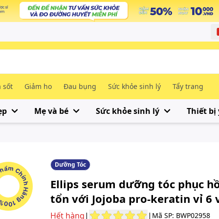
 sốt
Giảm ho
Đau bụng
Sức khỏe sinh lý
Tẩy trang
ẹp
Mẹ và bé
Sức khỏe sinh lý
Thiết bị 
Dưỡng Tóc
m Chính Hãng 100%
Ellips serum dưỡng tóc phục h
tổn với Jojoba pro-keratin vỉ 6 
Hết hàng
|
|
Mã SP: BWP02958