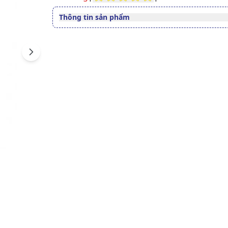
Thông tin sản phẩm
Quy cách
6 viên/vỉ
Sản phẩm phù hợp cho tóc
Next
Độ tuổi sử dụng
xơ, hư tổn, dễ gãy rụng.
Xem giấy công bố sản phẩm