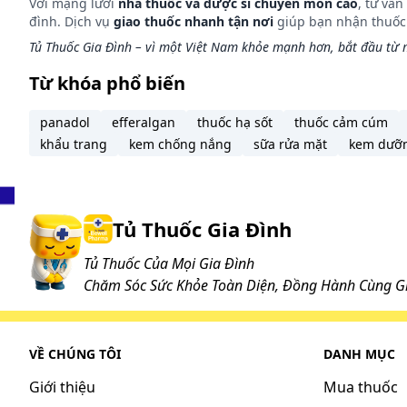
Với mạng lưới
nhà thuốc và dược sĩ chuyên môn cao
, tư vấ
đình. Dịch vụ
giao thuốc nhanh tận nơi
giúp bạn nhận thuốc m
Tủ Thuốc Gia Đình – vì một Việt Nam khỏe mạnh hơn, bắt đầu từ m
Từ khóa phổ biến
panadol
efferalgan
thuốc hạ sốt
thuốc cảm cúm
khẩu trang
kem chống nắng
sữa rửa mặt
kem dưỡ
Tủ Thuốc Gia Đình
Tủ Thuốc Của Mọi Gia Đình
Chăm Sóc Sức Khỏe Toàn Diện, Đồng Hành Cùng Gi
VỀ CHÚNG TÔI
DANH MỤC
Giới thiệu
Mua thuốc