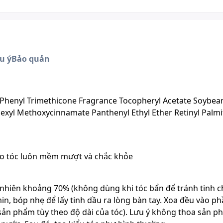
u ý
Bảo quản
 Phenyl Trimethicone Fragrance Tocopheryl Acetate Soybea
lhexyl Methoxycinnamate Panthenyl Ethyl Ether Retinyl Palmi
ho tóc luôn mềm mượt và chắc khỏe
 nhiên khoảng 70% (không dùng khi tóc bẩn để tránh tinh c
min, bóp nhẹ để lấy tinh dầu ra lòng bàn tay. Xoa đều vào p
sản phẩm tùy theo độ dài của tóc). Lưu ý không thoa sản p