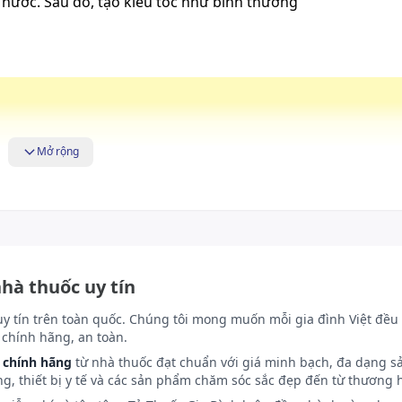
i nước. Sau đó, tạo kiểu tóc như bình thường
Mở rộng
kín sau khi sử dụng. Để xa tầm tay trẻ em.
nhà thuốc uy tín
uy tín trên toàn quốc. Chúng tôi mong muốn mỗi gia đình Việt đều 
chính hãng, an toàn.
 chính hãng
từ nhà thuốc đạt chuẩn với giá minh bạch, đa dạng s
ng, thiết bị y tế và các sản phẩm chăm sóc sắc đẹp đến từ thương h