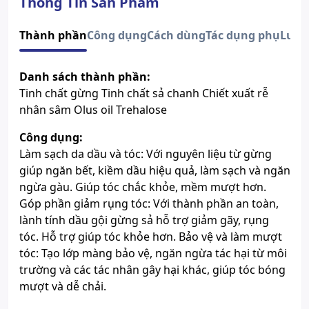
Thông Tin Sản Phẩm
uốn, nhuộm, duỗi hoặc tác động
từ nhiệt độ cao.
Thành phần
Công dụng
Cách dùng
Tác dụng phụ
Lưu 
- Người có tóc nhanh bết, da
đầu dầu: Giúp ngăn tóc bết,
kiềm dầu hiệu quả.
Danh sách thành phần:
Độ tuổi sử dụng
- Người muốn chăm sóc tóc
Tinh chất gừng Tinh chất sả chanh Chiết xuất rễ
khỏe mạnh, bóng mượt: Phù
hợp với mọi loại tóc, giúp tóc
nhân sâm Olus oil Trehalose
chắc khỏe và bóng mượt hơn.
- Phụ nữ mang thai & cho con
Công dụng:
bú: Với thành phần từ thiên
Làm sạch da dầu và tóc: Với nguyên liệu từ gừng
nhiên, an toàn cho mẹ bầu và
giúp ngăn bết, kiềm dầu hiệu quả, làm sạch và ngăn
không chứa hóa chất độc hại.
ngừa gàu. Giúp tóc chắc khỏe, mềm mượt hơn.
Xem giấy công bố sản phẩm
Góp phần giảm rụng tóc: Với thành phần an toàn,
lành tính dầu gội gừng sả hỗ trợ giảm gãy, rụng
tóc. Hỗ trợ giúp tóc khỏe hơn. Bảo vệ và làm mượt
tóc: Tạo lớp màng bảo vệ, ngăn ngừa tác hại từ môi
trường và các tác nhân gây hại khác, giúp tóc bóng
mượt và dễ chải.