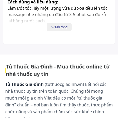
Cách dùng và liều dùng:
Làm ướt tóc, lấy một lượng vừa đủ xoa đều lên tóc,
massage nhẹ nhàng da đầu từ 3-5 phút sau đó xả
lại bằng nước sạch.
Mở rộng
Tác dụng phụ có thể gặp:
Chưa có thông tin
Những lưu ý khi sử dụng:
Chưa có thông tin
Tủ Thuốc Gia Đình - Mua thuốc online từ
Cách bảo quản:
nhà thuốc uy tín
Nơi khô ráo thoáng mát, tránh ánh nắng trực tiếp
Tủ Thuốc Gia Đình
(tuthuocgiadinh.vn) kết nối các
nhà thuốc uy tín trên toàn quốc. Chúng tôi mong
muốn mỗi gia đình Việt đều có một "tủ thuốc gia
đình" chuẩn – nơi bạn luôn tìm thấy thuốc, thực phẩm
chức năng và sản phẩm chăm sóc sức khỏe chính