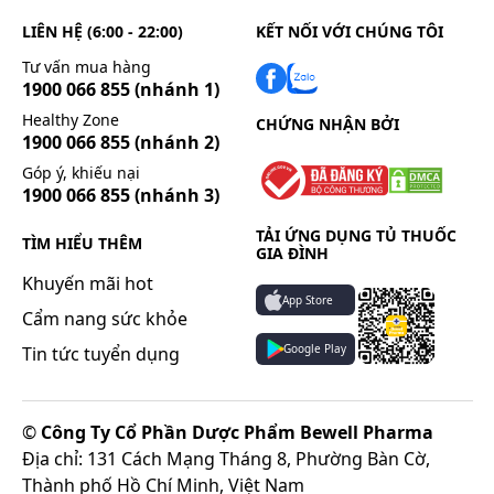
LIÊN HỆ (6:00 - 22:00)
KẾT NỐI VỚI CHÚNG TÔI
Tư vấn mua hàng
1900 066 855
(nhánh 1)
Healthy Zone
CHỨNG NHẬN BỞI
1900 066 855
(nhánh 2)
Góp ý, khiếu nại
1900 066 855
(nhánh 3)
TẢI ỨNG DỤNG TỦ THUỐC
TÌM HIỂU THÊM
GIA ĐÌNH
Khuyến mãi hot
App Store
Cẩm nang sức khỏe
Google Play
Tin tức tuyển dụng
©
Công Ty Cổ Phần Dược Phẩm Bewell Pharma
Địa chỉ: 131 Cách Mạng Tháng 8, Phường Bàn Cờ,
Thành phố Hồ Chí Minh, Việt Nam