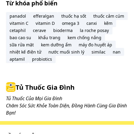
Từ khóa phổ biến
panadol
efferalgan
thuốc hạ sốt
thuốc cảm cúm
vitamin C
vitamin D
omega 3
canxi
kẽm
cetaphil
cerave
bioderma
la roche posay
bao cao su
khẩu trang
kem chống nắng
sữa rửa mặt
kem dưỡng ẩm
máy đo huyết áp
nhiệt kế điện tử
nước muối sinh lý
similac
nan
aptamil
probiotics
Tủ Thuốc Gia Đình
Tủ Thuốc Của Mọi Gia Đình
Chăm Sóc Sức Khỏe Toàn Diện, Đồng Hành Cùng Gia Đình
Bạn!