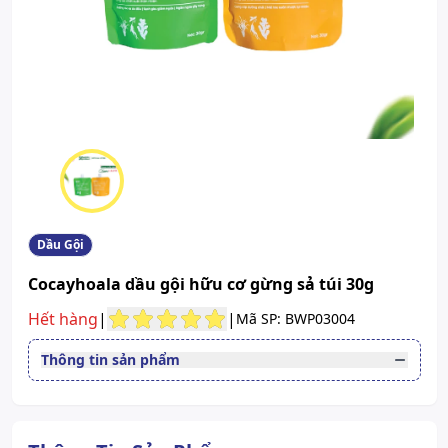
Dầu Gội
Cocayhoala dầu gội hữu cơ gừng sả túi 30g
Hết hàng
|
|
Mã SP: BWP03004
Thông tin sản phẩm
Quy cách
Túi 30G
- Người có tóc hư tổn: Dành cho
những ai có mái tóc bị hư tổn do